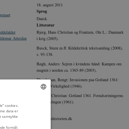
18. august 2011
Sprog
tormagt
Dansk
Litteratur
ddelalder
Bjerg, Hans Christian og Frantzen, Ole L.: Danmark
ldemar Atterdag
i krig (2005).
Busck, Steen m.fl: Kildekritisk tekstsamling (2008),
s. 93-138.
Bøgh, Anders: Sejren i kvindens hånd: Kampen om
magten i norden ca. 1365-89 (2003).
Thordeman, Bengt: Invasionen paa Gotland 1361:
Digt og Virkelighed (1946).
Tortzen, Christian: Gotland 1361. Forudsætningerne.
Overleveringen (1961).
ENGLISH
e” cookies.
Udgiver
ine data er
DANISH
it samtykke
danmarkshistorien.dk
nde formål: