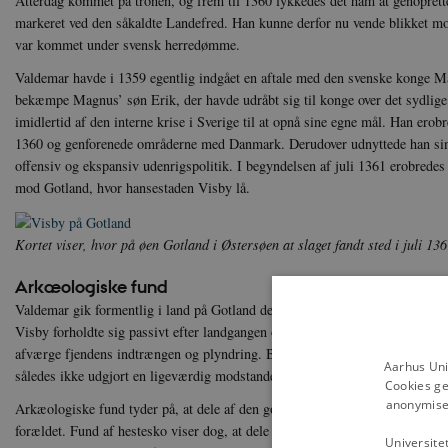
Atterdag kommet på tronen, og frem til 1360 lykkedes det ham at genoprette 
markeret ved den såkaldte Landefred. Han kunne derfor nu vende blikket m
var kommet under svensk herredømme.
Valdemar havde i 1359 egentlig indgået en aftale med den svenske konge 
bekæmpe Magnus’ søn Erik, der havde udråbt sig til konge over det sydlige
imidlertid af den interne krise i Sverige til at opnå sine egne mål. Han ero
1360 og genforenede områderne med Danmark. Derudover udnyttede han sin m
offensiv og ekspansiv udenrigspolitik. I begyndelsen af juli 1361 erobredes
mod Gotland, hvor hansestaden Visby lå.
Kortet viser, hvor på øen Gotland i Østersøen at slaget fandt sted i juli 13
Arkæologiske fund
Valdemar gik formentlig i land på Gotland den 22. juli på østkysten syd for 
Visby forholdte sig passivt efter landgangen og Gotlands bønder måtte derf
afværge fjendens indtrængen og plyndring. Bønderne har næppe været organ
Aarhus Uni
således ikke udgjort en ligeværdig modstander for en veludrustet og krigsv
Cookies ge
anonymiser
Arkæologiske fund tyder på, at dele af den gotlandske bondehærs udrustnin
forældet. Fund af hestesko viser dog, at dele af bondeopbuddet må have væ
Universite