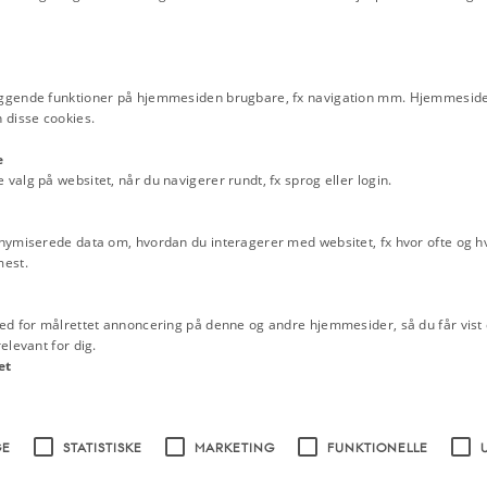
e meget om Valdemars hær, da
eget fundmateriale, som kan henføres
le om en dansk hær af bevæbnede
ggende funktioner på hjemmesiden brugbare, fx navigation mm. Hjemmeside
 disse cookies.
ar muligvis fundet sted allerede
e
 at det andet slag fandt sted ved
alg på websitet, når du navigerer rundt, fx sprog eller login.
ben.
orledes kampen kan være foregået.
nymiserede data om, hvordan du interagerer med websitet, fx hvor ofte og hvi
, så flankerne var dækket. Der var
mest.
 linje antageligt blev stillet op i
har affyret en eller flere byger af
ed for målrettet annoncering på denne og andre hjemmesider, så du får vist 
ke soldater har haft rådighed over
elevant for dig.
et
rring i geledderne. Herefter har
og stridsøkser har hugget bønderne
 indebærer, at de danske soldater
GE
STATISTISKE
MARKETING
FUNKTIONELLE
il hovedet har gjort det af med