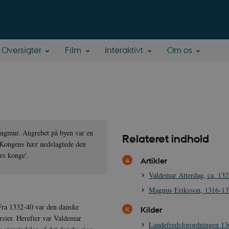
Oversigter
Film
Interaktivt
Om os
ingmur. Angrebet på byen var en
Relateret indhold
. Kongens hær nedslagtede den
rs konge'.
Artikler
Valdemar Atterdag, ca. 13
Magnus Eriksson, 1316-1
Fra 1332-40 var den danske
Kilder
yrster. Herefter var Valdemar
Landefredsforordningen 13