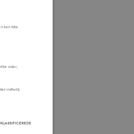
n kan ikke
lke sider,
det indhold,
UKLASSIFICEREDE