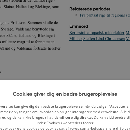
størstedelen af det danske rige -
od Skåne, Halland og Blekinge, som
Relaterede perioder
Fra pantsat rige til regional s
Magnus Eriksson. Sammen skulle de
Emneord
 Sverige. Valdemar benyttede sig
Kernestof europæisk middelalder
Mi
brede Skåne, Halland og Blekinge i
Militær
Steffen Lind Christensen
Va
ilitære magt til at fortsætte en
 Øland og Valdemar fortsatte herefter
61.
Visby. De fortrinsvis tyske borgere i
Cookies giver dig en bedre brugeroplevelse
or selv møde op og forsøge at
iseret i en egentlig hær og har
versitet kan give dig den bedste brugeroplevelse, når du vælger ”Accepter all
ant dansk hær.
mmer oplysninger om, hvordan en bruger interagerer med et website. Alle d
et, og de kan ikke bruges til at identificere dig direkte. Du kan altid ændre d
g har været mangelfuld eller
under Cookies i webstedets footer.
ret beredent. Den danske hær
tet bruger egne cookies og cookies sat af vores samarbejdspartnere til følge