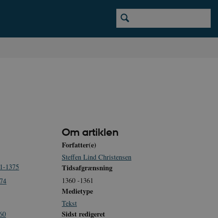
Om artiklen
Forfatter(e)
Steffen Lind Christensen
21-1375
Tidsafgrænsning
1360 -1361
374
Medietype
Tekst
Sidst redigeret
60