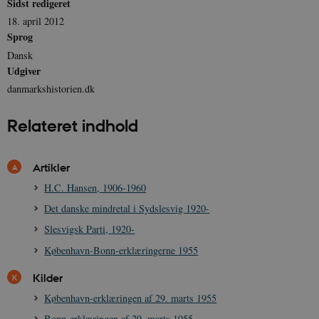
Sidst redigeret
18. april 2012
sp_t
1 år
Spotify Inc.
.spotify.com
Sprog
Dansk
Udgiver
danmarkshistorien.dk
sp_landing
1 dag
Spotify Inc.
Relateret indhold
.spotify.com
Artikler
H.C. Hansen, 1906-1960
JSESSIONID
Session
Oracle Corporation
Det danske mindretal i Sydslesvig 1920-
.nr-data.net
Slesvigsk Parti, 1920-
København-Bonn-erklæringerne 1955
Kilder
København-erklæringen af 29. marts 1955
CookieScriptConsent
1 år
CookieScript
danmarkshistorien.dk
Bonn-erklæringen af 29. marts 1955