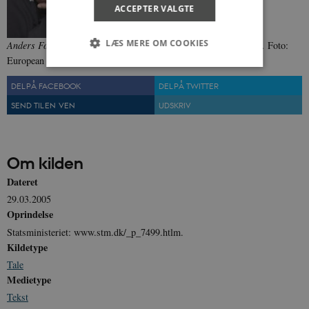
ACCEPTER VALGTE
LÆS MERE OM COOKIES
Anders Fogh Rasmussen (V), dansk statsminister fra 2001-2009.
Foto:
European Audiovisual Service
DEL PÅ FACEBOOK
DEL PÅ TWITTER
Nødvendige
Statistiske
Marketing
SEND TIL EN VEN
UDSKRIV
Funktionelle
Uklassificerede
Nødvendige cookies hjælper med at gøre
hjemmesiden brugbar ved at aktivere nogle
Om kilden
grundlæggende funktioner som navigation mm.
Hjemmesiden kan ikke fungerer uden disse
Dateret
cookies.
29.03.2005
Navn
Udbyder / Domæne
Udløb
Oprindelse
be_typo_user
Session
TYPO3 Association
Statsministeriet: www.stm.dk/_p_7499.htlm.
.danmarkshistorien.dk
Kildetype
Tale
Medietype
Tekst