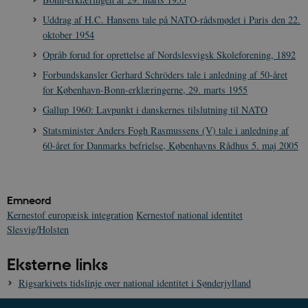
Uddrag af H.C. Hansens tale på NATO-rådsmødet i Paris den 22.
oktober 1954
Opråb forud for oprettelse af Nordslesvigsk Skoleforening, 1892
Forbundskansler Gerhard Schröders tale i anledning af 50-året
for København-Bonn-erklæringerne, 29. marts 1955
XSRF-TOKEN
danmarkshistoriendk.h5p.com
1 dag
Gallup 1960: Lavpunkt i danskernes tilslutning til NATO
Statsminister Anders Fogh Rasmussens (V) tale i anledning af
60-året for Danmarks befrielse, Københavns Rådhus 5. maj 2005
__cf_bm
30
Cloudflare Inc.
Emneord
minutte
.vimeo.com
Kernestof europæisk integration
Kernestof national identitet
Slesvig/Holsten
Eksterne links
Rigsarkivets tidslinje over national identitet i Sønderjylland