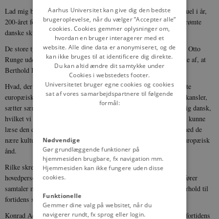
DANISH
Aarhus Universitet kan give dig den bedste
Lad mig blot nævne eventyrdigteren H.C. Andersen - særligt aktuel i år,
brugeroplevelse, når du vælger ”Accepter alle”
200-året for hans fødsel -, filosoffen Søren Kirkegaard og den berømte
cookies. Cookies gemmer oplysninger om,
danske skulptør Thorvaldsen.
hvordan en bruger interagerer med et
website. Alle dine data er anonymiseret, og de
De store tyske guldaldermalere Kasper David Friedrich og Philip Otto
kan ikke bruges til at identificere dig direkte.
Runge uddannede sig på det danske Kunstakademi. Og vi er stolte af, at
Du kan altid ændre dit samtykke under
Berthold Brecht i en periode havde politisk asyl i Danmark.
Cookies i webstedets footer.
Universitetet bruger egne cookies og cookies
Hvad, der måske er mindre kendt i Danmark, er, at en af de største
sat af vores samarbejdspartnere til følgende
europæiske digtere, Rainer Maria Rilke - som jeg ved, at de, hr. kansler,
formål:
sætter særlig stor pris på - i 1904 besøgte Danmark. Han lærte sig dansk,
hvilket vi danskere altid bliver smigret over. Det gjorde han for at kunne
læse den danske forfatter J.P. Jacobsen. Rilke symboliserer dermed de
nære kulturelle bånd mellem Danmark og Tyskland. En fælles europæisk
Nødvendige
Gør grundlæggende funktioner på
ånd.
hjemmesiden brugbare, fx navigation mm.
Rilke skrev en roman med en ung dansk adelsmand i Paris som
Hjemmesiden kan ikke fungere uden disse
hovedperson. En central person i historien er bedstefaderen, der fører
cookies.
samtaler med spøgelser. Pointen er, at man må have et afklaret forhold til
Funktionelle
fortidens spøgelser for at kunne se fremtiden klart.
Gemmer dine valg på websitet, når du
navigerer rundt, fx sprog eller login.
Konrad Adenauer og H.C. Hansen viste modet til at konfrontere fortidens