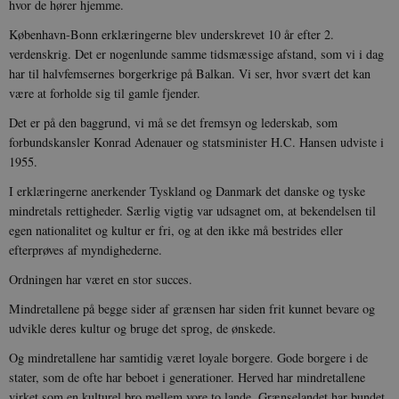
hvor de hører hjemme.
København-Bonn erklæringerne blev underskrevet 10 år efter 2.
verdenskrig. Det er nogenlunde samme tidsmæssige afstand, som vi i dag
har til halvfemsernes borgerkrige på Balkan. Vi ser, hvor svært det kan
være at forholde sig til gamle fjender.
Det er på den baggrund, vi må se det fremsyn og lederskab, som
forbundskansler Konrad Adenauer og statsminister H.C. Hansen udviste i
1955.
I erklæringerne anerkender Tyskland og Danmark det danske og tyske
mindretals rettigheder. Særlig vigtig var udsagnet om, at bekendelsen til
egen nationalitet og kultur er fri, og at den ikke må bestrides eller
efterprøves af myndighederne.
Ordningen har været en stor succes.
Mindretallene på begge sider af grænsen har siden frit kunnet bevare og
udvikle deres kultur og bruge det sprog, de ønskede.
Og mindretallene har samtidig været loyale borgere. Gode borgere i de
stater, som de ofte har beboet i generationer. Herved har mindretallene
virket som en kulturel bro mellem vore to lande. Grænselandet har bundet