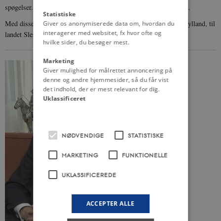
spøgelser. Vi kan i dag nyde godt af deres klare syn på fremtiden.
Statistiske
Med disse ord vil jeg ønske tillykke til mindretallene, til Sønderjylland, til
Giver os anonymiserede data om, hvordan du
interagerer med websitet, fx hvor ofte og
landet Slesvig-Holsten og til vores gode ven og nabo, Tyskland.
hvilke sider, du besøger mest.
Marketing
Giver mulighed for målrettet annoncering på
denne og andre hjemmesider, så du får vist
det indhold, der er mest relevant for dig.
Uklassificeret
NØDVENDIGE
STATISTISKE
MARKETING
FUNKTIONELLE
UKLASSIFICEREDE
ACCEPTER ALLE