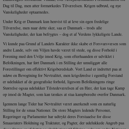
Dag til Dag, men atter formørkedes Tilværelsen. Krigen udbrød, og nye
Vanskeligheder optaarnedes.
Under Krig er Danmark kun henvist til at leve sin egen fredelige
Tilværelse, men naar dette sker, saa er Danmark – trods alle
Vanskeligheder, der kan befrygtes – dog et af Verdens lykkeligste Lande.
Vi kunde paa Grund af Landets Karakter ikke skabe et Forsvarsvæsen som
andre Lande, selv om Viljen havde været til stede, og disse Forhold i
Forening med den Uvilje imod Krig, som efterhaanden er udviklet i
Befolkningen, har ført Danmark i en Stilling der umuliggør alle
Forestillinger om effektivt Krigsberedskab. Vort Land er indrettet paa at
udøve en Bevogtning for Nevtralitet, men krigsførelse i egentlig Forstand
er udelukket af de geografiske forhold, ligesom Befolkningens ringe
Størrelse ogsaa udelukker Tilstedeværelsen af en Hær, der kan tage Kamp
op imod de Magter, som kan tænkes at staa kampberedte overfor Danmark.
Igennem lange Tider har Nevtralitet været anerkendt som en naturlig
Stilling for de smaa Nationer. De store Magters ledende Personer,
Regeringer og Parlamenter har udtrykt deres Forstaaelse for disse
Smaastaters Holdning og Traktater, og Pagter, der udelukkede Angreb paa