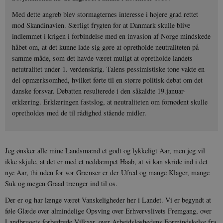
Med dette angreb blev stormagternes interesse i højere grad rettet
mod Skandinavien. Særligt frygten for at Danmark skulle blive
indlemmet i krigen i forbindelse med en invasion af Norge mindskede
håbet om, at det kunne lade sig gøre at opretholde neutraliteten på
samme måde, som det havde været muligt at opretholde landets
netutralitet under 1. verdenskrig. Talens pessimistiske tone vakte en
del opmærksomhed, hvilket førte til en større politisk debat om det
danske forsvar. Debatten resulterede i den såkaldte 19.januar-
erklæring. Erklæringen fastslog, at neutraliteten om fornødent skulle
opretholdes med de til rådighed stående midler.
Jeg ønsker alle mine Landsmænd et godt og lykkeligt Aar, men jeg vil
ikke skjule, at det er med et neddæmpet Haab, at vi kan skride ind i det
nye Aar, thi uden for vor Grænser er der Ufred og mange Klager, mange
Suk og megen Graad trænger ind til os.
Der er og har længe været Vanskeligheder her i Landet. Vi er begyndt at
føle Glæde over almindelige Opsving over Erhvervslivets Fremgang, over
Landbrugets forbedrede Vilkaar, over Arbejdsløshedens Formindskelse fra