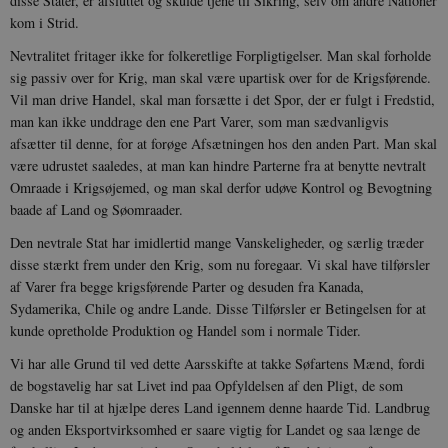
disse Stater, er afsluttet og skulde tjene til Sikring, selv om andre Nationer
kom i Strid.
Nevtralitet fritager ikke for folkeretlige Forpligtigelser. Man skal forholde
sig passiv over for Krig, man skal være upartisk over for de Krigsførende.
Vil man drive Handel, skal man forsætte i det Spor, der er fulgt i Fredstid,
man kan ikke unddrage den ene Part Varer, som man sædvanligvis
afsætter til denne, for at forøge Afsætningen hos den anden Part. Man skal
være udrustet saaledes, at man kan hindre Parterne fra at benytte nevtralt
Omraade i Krigsøjemed, og man skal derfor udøve Kontrol og Bevogtning
baade af Land og Søomraader.
Den nevtrale Stat har imidlertid mange Vanskeligheder, og særlig træder
disse stærkt frem under den Krig, som nu foregaar. Vi skal have tilførsler
af Varer fra begge krigsførende Parter og desuden fra Kanada,
Sydamerika, Chile og andre Lande. Disse Tilførsler er Betingelsen for at
kunde opretholde Produktion og Handel som i normale Tider.
Vi har alle Grund til ved dette Aarsskifte at takke Søfartens Mænd, fordi
de bogstavelig har sat Livet ind paa Opfyldelsen af den Pligt, de som
Danske har til at hjælpe deres Land igennem denne haarde Tid. Landbrug
og anden Eksportvirksomhed er saare vigtig for Landet og saa længe de