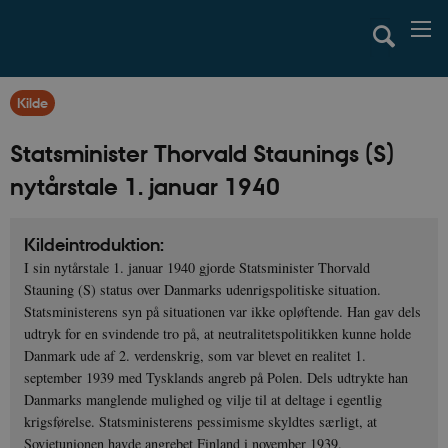
Kilde
Statsminister Thorvald Staunings (S)
nytårstale 1. januar 1940
Kildeintroduktion:
I sin nytårstale 1. januar 1940 gjorde Statsminister Thorvald
Stauning (S) status over Danmarks udenrigspolitiske situation.
Statsministerens syn på situationen var ikke opløftende. Han gav dels
udtryk for en svindende tro på, at neutralitetspolitikken kunne holde
Danmark ude af 2. verdenskrig, som var blevet en realitet 1.
september 1939 med Tysklands angreb på Polen. Dels udtrykte han
Danmarks manglende mulighed og vilje til at deltage i egentlig
krigsførelse. Statsministerens pessimisme skyldtes særligt, at
Sovjetunionen havde angrebet Finland i november 1939.