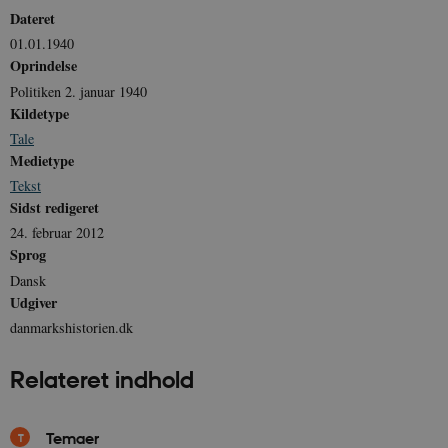
Dateret
01.01.1940
JSESSIONID
Session
Oracle Corporation
.nr-data.net
Oprindelse
Politiken 2. januar 1940
Kildetype
Tale
Medietype
CookieScriptConsent
1 år
Tekst
CookieScript
danmarkshistorien.dk
Sidst redigeret
24. februar 2012
Sprog
Dansk
Udgiver
danmarkshistorien.dk
XSRF-TOKEN
danmarkshistoriendk.h5p.com
1 dag
Relateret indhold
Temaer