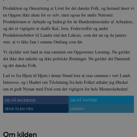
Hjemmesiden kan ikke fungerer uden disse
cookies.
Produktion og Omsætning er Livet for det danske Folk, og hermed løser vi
en Opgave ikke alene for os selv, men ogsaa for andre Nationer.
Navn
Udbyder / Domæne
Udløb
Produktionen er Arbejde og Indtægt for de Hundredetusinder af Arbejdere,
be_typo_user
Session
TYPO3 Association
og det er vigtigere at skaffe Kul, Jern, Foderstoffer og andet
.danmarkshistorien.dk
Produktionsbehov til Landet end den Luksus, som der nu og da jamres
over, at vi ikke faar i samme Omfang som før.
Vi skylder vort land at staa sammen om Opgavernes Løsning. Nu gælder
det ikke den enkelte og ikke politiske Retninger. Nu gælder det Danmark
og det danske Folk.
sp_t
1 år
Spotify Inc.
Lad os fra Hjem til Hjem i denne Stund love at staa sammen i vort Lands
.spotify.com
Interesse, og i Haabet om Tilslutning fra hele Folket udtaler jeg Ønsket
om et godt Nytaar med Fred som det vigtigste for hele Menneskeheden!
DEL PÅ FACEBOOK
DEL PÅ TWITTER
SEND TIL EN VEN
UDSKRIV
sp_landing
1 dag
Spotify Inc.
.spotify.com
Om kilden