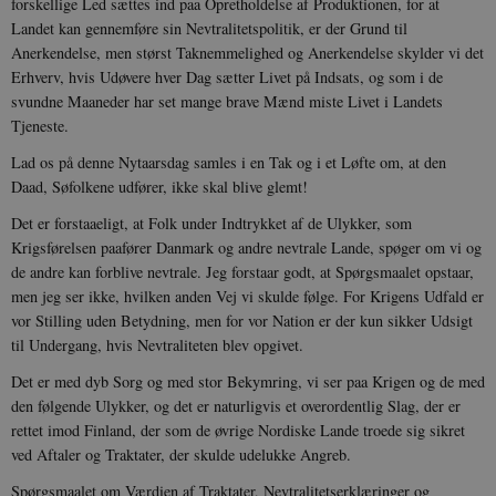
forskellige Led sættes ind paa Opretholdelse af Produktionen, for at
Landet kan gennemføre sin Nevtralitetspolitik, er der Grund til
Anerkendelse, men størst Taknemmelighed og Anerkendelse skylder vi det
Erhverv, hvis Udøvere hver Dag sætter Livet på Indsats, og som i de
svundne Maaneder har set mange brave Mænd miste Livet i Landets
Tjeneste.
Lad os på denne Nytaarsdag samles i en Tak og i et Løfte om, at den
Daad, Søfolkene udfører, ikke skal blive glemt!
Det er forstaaeligt, at Folk under Indtrykket af de Ulykker, som
Krigsførelsen paafører Danmark og andre nevtrale Lande, spøger om vi og
de andre kan forblive nevtrale. Jeg forstaar godt, at Spørgsmaalet opstaar,
men jeg ser ikke, hvilken anden Vej vi skulde følge. For Krigens Udfald er
vor Stilling uden Betydning, men for vor Nation er der kun sikker Udsigt
til Undergang, hvis Nevtraliteten blev opgivet.
Det er med dyb Sorg og med stor Bekymring, vi ser paa Krigen og de med
den følgende Ulykker, og det er naturligvis et overordentlig Slag, der er
rettet imod Finland, der som de øvrige Nordiske Lande troede sig sikret
ved Aftaler og Traktater, der skulde udelukke Angreb.
Spørgsmaalet om Værdien af Traktater, Nevtralitetserklæringer og