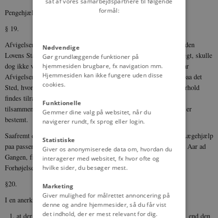
sat af vores samarbejdspartnere til følgende
formål:
Pengehjælp ydes ikke for nogen Sygdom, der kun varer i 3 Dage.
§ 19.
Afvigelser fra de i §§ 17-18 indeholdte Bestemmelser, som forinden
Nødvendige
Lovens Stad­fæstelse maatte være fastsatte i en Sygekasses Vedtægt, skulle
Gør grundlæggende funktioner på
dog ikke være til Hinder for, at Anerkendelsen kan meddeles, naar
hjemmesiden brugbare, fx navigation mm.
Hjemmesiden kan ikke fungere uden disse
Afvigelsen efter indhentet Erklæring fra Kommunalbestyrelsen paa det
cookies.
Sted, hvor Kassen hører hjemme, efter de forhaandenværende Forhold
findes tilraadelig og det i øvrigt findes, at de fastsatte Ydelser
Funktionelle
tilsammentagne ikke ere mindre, end der i de nævnte Paragraffer er
Gemmer dine valg på websitet, når du
bestemt.
navigerer rundt, fx sprog eller login.
Saafremt det ikke viser sig muligt for en Sygekasse at sikre sig Lægehjælp
Statistiske
paa pas­sende Vilkaar, kan Indenrigsministeren, midlertidigt for 1 Aar ad
Giver os anonymiserede data om, hvordan du
Gangen, fritage den for at yde fri Lægehjælp mod en tilsvarende
interagerer med websitet, fx hvor ofte og
Forhøjelse af den af Kassen ydede Pengehjælp til Med­lemmerne.
hvilke sider, du besøger mest.
§20.
Marketing
Giver mulighed for målrettet annoncering på
I en anerkendt Sygekasses Vedtægt kan bestemmes:
denne og andre hjemmesider, så du får vist
det indhold, der er mest relevant for dig.
at der ikke ydes Pengehjælp eller kun en mindre Pengehjælp end den