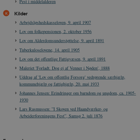
Pest i middelalderen
Kilder
Arbejdsløshedskasseloven, 9. april 1907
Lov om folkepensionen, 2. oktober 1956
Lov om Alderdomsunderstøttelse, 9. april 1891
Tuberkuloselovene, 14. april 1905
Lov om det offentlige Fattigvæsen, 9. april 1891
Maleriet 'Forladt. Dog ej af Venner i Nøden', 1888
Uddrag af 'Lov om offentlig Forsorg' vedrørende særhjælp,
kommunehjælp og fattighjælp, 20. maj 1933
Johannes Jensen: Erindringer om barndom og ungdom, ca. 1905-
1930
Lars Rasmussen: ”I Skoven ved Haandværker- og
Arbeiderforeningens Fest”, Samsø 2. juli 1876