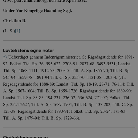
Givet paa Amalienborg, den 12te April 1892.
Under Vor Kongelige Haand og Segl.
Christian R.
(L. S.)
[1]
Lovtekstens egne noter
*)
Udfærdiget gennem Indenrigsministeriet. Se Rigsdagstidende for 1891-
92: Folket. Tid. Sp. 36, 595-622, 2708-91, 2837-68, 5493-5531; Landst.
Tid. Sp. 1068-1111, 1912-73, 2003-5; Till. A. Sp. 1855-70; Till. B. Sp.
545-94, 1659-78, 1891-94;Till. C. Sp. 255-70, 1121-38, 1203-4. (Jfr.
Rigsdagstidende for 1888-89: Landst. Tid. Sp. 18-19, 28-71, 76-114; Till.
A. Sp. 1567-1604; Till. B. Sp. 1659-1726; Rigsdagstidende for 1889-90:
Landst. Tid. Sp. 83-85, 194-231, 236-52, 536-624, 771-97; Folket. Tid.
Sp. 2524-2627; Till. A. Sp. 1687-1704; Till. B. Sp. 137-202; Till. C. Sp.
123-38; Rigsdagstidende for 1890-91: Folket. Tid. Sp. 23-24, 173-83;
Till. A. Sp. 1479-94; Till. B. Sp. 1729-66).
Ordforklaringer m.m.