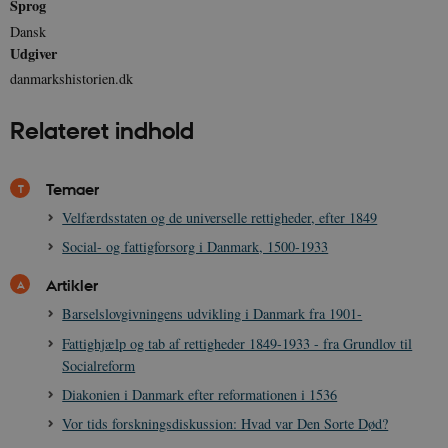
Sprog
Dansk
Udgiver
danmarkshistorien.dk
Relateret indhold
Temaer
Velfærdsstaten og de universelle rettigheder, efter 1849
Social- og fattigforsorg i Danmark, 1500-1933
Artikler
Barselslovgivningens udvikling i Danmark fra 1901-
Fattighjælp og tab af rettigheder 1849-1933 - fra Grundlov til
Socialreform
Diakonien i Danmark efter reformationen i 1536
Vor tids forskningsdiskussion: Hvad var Den Sorte Død?