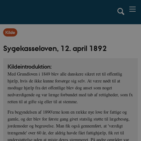
Kilde
Sygekasseloven, 12. april 1892
Kildeintroduktion:
Med Grundloven i 1849 blev alle danskere sikret ret til offentlig
hjælp, hvis de ikke kunne forsørge sig selv. At være nødt til at
modtage hjælp fra det offentlige blev dog anset som noget
nedværdigende og var længe forbundet med tab af rettigheder, som fx
retten til at gifte sig eller til at stemme.
Fra begyndelsen af 1890'erne kom en række nye love for fattige og
gamle, og der blev for første gang givet statslig støtte til lægebesøg,
jordemoder og begravelse. Man fik også gennemført, at 'værdigt
trængende' over 60 år, der aldrig havde fået fattighjælp, fik ret til
understøttelse uden at miste deres stemmeret. På andre områder var