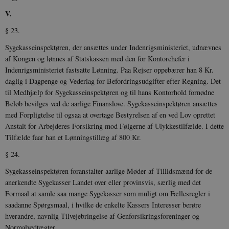
V.
§ 23.
__cf_bm
30
Cloudflare Inc.
Sygekasseinspektøren, der ansættes under Indenrigsministeriet, udnævnes
minutte
.vimeo.com
af Kongen og lønnes af Statskassen med den for Kontorchefer i
Indenrigsministeriet fastsatte Lønning. Paa Rejser oppebærer han 8 Kr.
daglig i Dagpenge og Vederlag for Befordringsudgifter efter Regning. Det
til Medhjælp for Sygekasseinspektøren og til hans Kontorhold fornødne
Beløb bevilges ved de aarlige Finanslove. Sygekasseinspektøren ansættes
med Forpligtelse til ogsaa at overtage Bestyrelsen af en ved Lov oprettet
Anstalt for Arbejderes Forsikring mod Følgerne af Ulykkestilfælde. I dette
Tilfælde faar han et Lønningstillæg af 800 Kr.
Udbyder /
Navn
Udløb
Beskrivelse
§ 24.
Domæne
Udbyder /
Udbyder /
Navn
Navn
Udløb
Udløb
Beskrivelse
Besk
Domæne
Domæne
Sygekasseinspektøren foranstalter aarlige Møder af Tillidsmænd for de
cf_clearance
1 år
Podbean
Cloudflare,
Navn
Udbyder / Domæne
Udløb
B
VISITOR_INFO1_LIVE
_cfuvid
Inc.
.vimeo.com
6
Session
Denne cooki
Google LLC
anerkendte Sygekasser Landet over eller provinsvis, særlig med det
.podbean.com
måneder
indstilles af 
.youtube.com
nmstat
1 år 1
D
Siteimprove A/S
Formaal at samle saa mange Sygekasser som muligt om Fællesregler i
for at holde s
VISITOR_PRIVACY_METADATA
6
YouTube
måned
S
.danmarkshistorien.dk
brugerpræfer
måneder
.youtube.com
r
saadanne Spørgsmaal, i hvilke de enkelte Kassers Interesser berøre
for Youtube-
d
videoer, der e
hverandre, navnlig Tilvejebringelse af Genforsikringsforeninger og
a
indlejret i
h
Normalvedtægter.
websteder; d