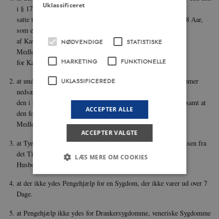
Uklassificeret
i § 17 fast­
satte til kvindelige Medlemmer eller Mandspersoner under 18 Aar,
som ere Medlemmer
af Kassen, for faa vidt der tillige for dem fastsættes et lavere
NØDVENDIGE
STATISTISKE
Medlemsbidrag end det
MARKETING
FUNKTIONELLE
for Kassens Medlemmer almindelige;
at under Ophold paa Sygehus Pengehjælpen for gifte Medlemmer
UKLASSIFICEREDE
nedsættes, dog at
den i intet Tilfælde bliver under 30 Øre daglig for en Mand, samt at
ACCEPTER ALLE
den for ugifte
Medlemmer nedsættes eller bortfalder;
ACCEPTER VALGTE
at Tyende uden egen Husstand først nyder Pengehjælp af Kassen fra
det Tidspunkt, da
LÆS MERE OM COOKIES
Husbondens Forpligtelse til at yde Løn ophører;
at der ikke ydes Pengehjælp for en Sygdom, der ikke varer ud over 7
Dage.
Nødvendige
Statistiske
Marketing
Funktionelle
Uklassificerede
at Pengehjælp ikke ydes for Drankersygdomme, veneriske Sygdomme