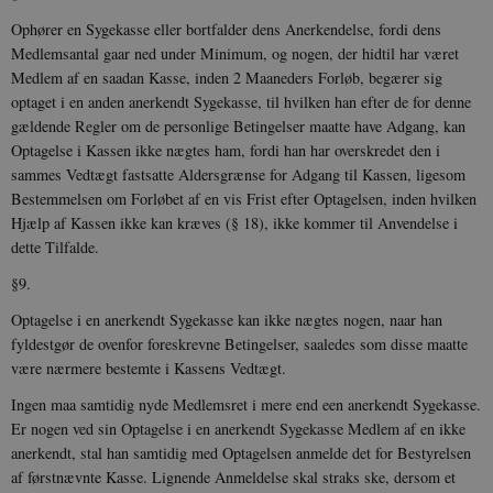
Ophører en Sygekasse eller bortfalder dens Anerkendelse, fordi dens
Medlemsantal gaar ned under Minimum, og nogen, der hidtil har været
Medlem af en saadan Kasse, inden 2 Maaneders Forløb, begærer sig
optaget i en anden anerkendt Sygekasse, til hvilken han efter de for denne
gældende Regler om de personlige Betingelser maatte have Adgang, kan
Optagelse i Kassen ikke nægtes ham, fordi han har overskredet den i
sammes Vedtægt fastsatte Aldersgrænse for Adgang til Kassen, ligesom
Bestemmelsen om Forløbet af en vis Frist efter Optagelsen, inden hvilken
Hjælp af Kassen ikke kan kræves (§ 18), ikke kommer til Anvendelse i
dette Tilfalde.
§9.
Optagelse i en anerkendt Sygekasse kan ikke nægtes nogen, naar han
fyldestgør de ovenfor foreskrevne Betingelser, saaledes som disse maatte
være nærmere bestemte i Kas­sens Vedtægt.
Ingen maa samtidig nyde Medlemsret i mere end een anerkendt Sygekasse.
Er nogen ved sin Optagelse i en anerkendt Sygekasse Medlem af en ikke
anerkendt, stal han samtidig med Optagelsen anmelde det for Bestyrelsen
af førstnævnte Kasse. Lignende Anmeldelse skal straks ske, dersom et