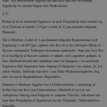
Sum. Ved indtræffende Sygdom har hun Krav paa den sædvanlige
Sygehjælp fra ottende Dagen efter Nedkomsten.
§ 22.
Retten til af en anerkendt Sygekasse at nyde Pengehjælp skal strække sig
JSESSIONID
Session
Oracle Corporation
til et Tids­rum af mindst 13 Uger i Løbet af 12 paa hinanden følgende
.nr-data.net
Maaneder.
Har et Medlem i Løbet af 3 paa hinanden følgende Regnskabsaar nydt
Sygehjælp i i alt 60 Uger, ophører dets Ret til at faa yderligere Hjælp af
Kassen, medmindre Vedtægten bestemmer anderledes. Naar den, hvis Ret
til at faa Hjælp af Kassen saaledes er ophørt, ved Lægeattest godtgør, at
CookieScriptConsent
1 år
CookieScript
hans Helbredstilstand ikke udelukker ham fra Optagelse i en aner­kendt
danmarkshistorien.dk
Sygekasse eller begrænser hans Adgang til Optagelse i en saadan, jfr. § 6,
sidste Stykke, indtræder han atter i sine fulde Medlemsrettigheder, dog
først fra næste Regnskabsaars Begyndelse.
Hidrører et Medlems Sygdom fra et Ulykkestilfælde, i Anledning af
hvilket han har Krav paa Understøttelse i Henhold til en Lov om
Arbejdernes Sikring mod Følgerne af saadanne Tilfælde, tilkommer der
XSRF-TOKEN
danmarkshistoriendk.h5p.com
1 dag
ham ikke Pengehjælp af Sygekassen fra det Tidspunkt, Understøttelsen
begyndte.