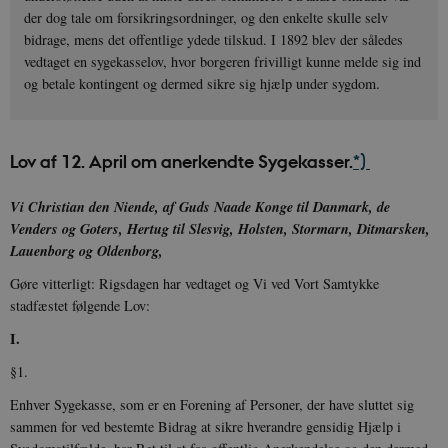
der dog tale om forsikringsordninger, og den enkelte skulle selv
bidrage, mens det offentlige ydede tilskud. I 1892 blev der således
vedtaget en sygekasselov, hvor borgeren frivilligt kunne melde sig ind
og betale kontingent og dermed sikre sig hjælp under sygdom.
Lov af 12. April om anerkendte Sygekasser.
*)
Vi Christian den Niende, af Guds Naade Konge til Danmark, de
Venders og Goters, Hertug til Slesvig, Holsten, Stormarn, Ditmarsken,
Lauenborg og Oldenborg,
Gøre vitterligt: Rigsdagen har vedtaget og Vi ved Vort Samtykke
stadfæstet følgende Lov:
I.
§1.
Enhver Sygekasse, som er en Forening af Personer, der have sluttet sig
sammen for ved bestemte Bidrag at sikre hverandre gensidig Hjælp i