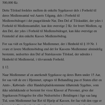
500,000 Kr.
Dette Tilskud fordeles mellem de enkelte Sygekasser dels i Forhold til
deres Medlemsantal ved Aarets Udgang, dels i Forhold til
Medlemsbidraget i det paagældende Nar, Den Del af Tilskuddet, der ydes i
Forhold til Medlemsantallet, kan ikte overstige 2 Kr. for hvert Medlem, og
den Del, der ydes i Forhold til Medlemsbidraget, kan ikke overstige en
Femtedel af den enkelte Kasses Medlemsbidrag.
For saa vidt en Sygekasse har Medlemmer, der i Henhold til § 19 Nr. 1
svare et lavere Medlemsbidrag end det for Kassens Medlemmer almindelig
bestemte, nedsættes den Del af Statskassens Tilskud, der udredes i
Henhold til Medlemstal, i tilsvarende Forhold.
§ 12.
Naar Medlemmer af en anerkendt Sygekasse og deres Børn under 15 Aar,
for saa vidt de ere i Hjemmet, optages til Behandling paa et Staten eller en
Amts-, Købstads- eller Handelspladskommune tilhørende Sygehus, som
ikke udelukkende er bestemt for visse Klasser af Personer, gives der
Sygekassen Fritagelse for eller Nedsættelse i Betalingen i lige saa lang
Tid, som Medlemmet har Ret til Hjælp af Kassen, for faa vidt den syge er