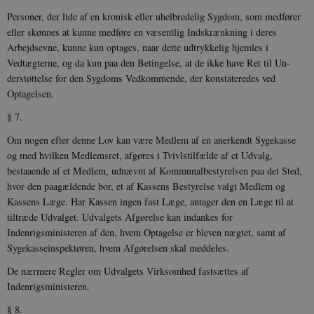
Personer, der lide af en kronisk eller uhelbredelig Sygdom, som medfører
eller skønnes at kunne medføre en væsentlig Indskrænkning i deres
Arbejdsevne, kunne kun optages, naar dette udtrykkelig hjemles i
Vedtægterne, og da kun paa den Betingelse, at de ikke have Ret til Un­
derstøttelse for den Sygdoms Vedkommende, der konstateredes ved
Optagelsen.
§ 7.
Om nogen efter denne Lov kan være Medlem af en anerkendt Sygekasse
og med hvilken Medlemsret, afgøres i Tvivlstilfælde af et Udvalg,
bestaaende af et Medlem, udnævnt af Kommunalbestyrelsen paa det Sted,
hvor den paagældende bor, et af Kassens Bestyrelse valgt Medlem og
Kassens Læge. Har Kassen ingen fast Læge, antager den en Læge til at
tiltræde Udvalget. Udvalgets Afgørelse kan indankes for
Indenrigsministeren af den, hvem Op­tagelse er bleven nægtet, samt af
Sygekasseinspektøren, hvem Afgørelsen skal meddeles.
De nærmere Regler om Udvalgets Virksomhed fastsættes af
Indenrigsministeren.
§ 8.