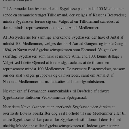
b
også afgøre,
h
webstedsbes
Til Aarsmødet kan hver anerkendt Sygekasse paa mindst 100 Medlemmer
t
bruger den ny
sende en stemmeberettiget Tillidsmand, der vælges af Kassens Bestyrelse;
gamle version
CloudFront-
.h5p.com
Session
A
Youtube-
mindre Sygekasser forene sig om Valget af en Tillidsmand saaledes, at
Key-Pair-Id
grænsefladen
denne mindst repræsenterer det nævnte Antal Medlemmer.
_gid
1 dag
D
Google LLC
NID
6
Denne cooki
Google LLC
k
.danmarkshistorien.dk
måneder
indstilles af
Af Bestyrelserne for samtlige anerkendte Sygekasser, der have et Antal af
.google.com
U
3 dage
DoubleClick 
D
mindst 100 Medlemmer, vælges der for 4 Aar ad Gangen, og første Gang i
ejes af Google
e
at hjælpe med
1894, et Nævn med Sygekasseinspektøren som Formand. Valget sker
f
oprette en pro
i
skriftlig; Sygekasser, som have et mindre Antal end 100, kunne deltage i
dine interess
t
vise dig relev
D
Valget ved i dette Øjemed at forene sig, saaledes at de tilsammen
annoncer på 
o
repræsentere mindst 100 Medlemmer. De nærmere Bestemmelser, saasom
websteder.
v
s
om der skal vælges gruppevis og da hvorledes, samt om Antallet af
YSC
Session
Denne cooki
Google LLC
Nævnets Medlemmer m. m. fastsattes af Indenrigsministeren.
indstilles af
.youtube.com
h5pcomsession
danmarkshistoriendk.h5p.com
1 dag
A
YouTube til a
visninger af
CloudFront-
.h5p.com
Session
A
Nævnet kan af Formanden sammenkaldes til Drøftelse af ethvert
indlejrede vi
Signature
Sygekasseinstitutionen Vedkommende Spørgsmaal.
vuid
1 år 1
D
Vimeo.com Inc.
Naar dette Nævn skønner, at en anerkendt Sygekasse uden direkte at
måned
V
.vimeo.com
p
overtræde Lovens Forskrifter dog i sit Forhold til sine Medlemmer eller til
andre Sygekasser virker paa en for Sygekasseinstitutionen i dens Helhed
CloudFront-
.h5p.com
Session
A
Region
uheldig Maade, indstiller Sygekasseinspektøren til Inden­rigsministeren,