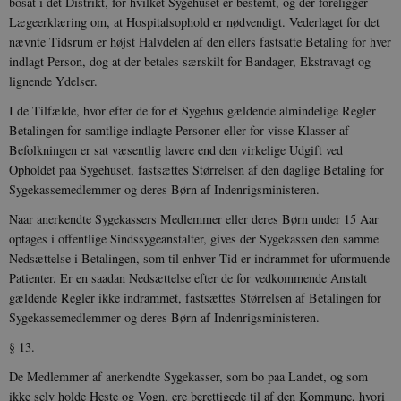
bosat i det Di­strikt, for hvilket Sygehuset er bestemt, og der foreligger
Lægeerklæring om, at Hospitals­ophold er nødvendigt. Vederlaget for det
nævnte Tidsrum er højst Halvdelen af den ellers fastsatte Betaling for hver
indlagt Person, dog at der betales særskilt for Bandager, Ekstravagt og
lignende Ydelser.
I de Tilfælde, hvor efter de for et Sygehus gældende almindelige Regler
Betalingen for samtlige indlagte Personer eller for visse Klasser af
Befolkningen er sat væsentlig lavere end den virkelige Udgift ved
Opholdet paa Sygehuset, fastsættes Størrelsen af den daglige Betaling for
Sygekassemedlemmer og deres Børn af Indenrigsministeren.
Naar anerkendte Sygekassers Medlemmer eller deres Børn under 15 Aar
optages i offentlige Sindssygeanstalter, gives der Sygekassen den samme
Nedsættelse i Betalingen, som til enhver Tid er indrammet for uformuende
Patienter. Er en saadan Nedsættelse efter de for vedkommende Anstalt
gældende Regler ikke indrammet, fastsættes Størrelsen af Betalingen for
Sygekassemedlemmer og deres Børn af Indenrigsministeren.
§ 13.
De Medlemmer af anerkendte Sygekasser, som bo paa Landet, og som
ikke selv holde Heste og Vogn, ere berettigede til af den Kommune, hvori