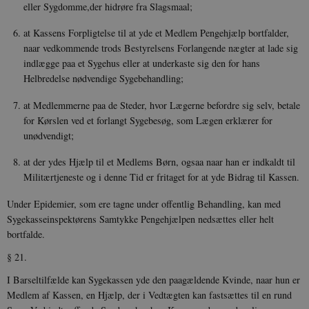
eller Sygdomme,der hidrøre fra Slagsmaal;
Nødvendige cookies hjælper med at gøre
hjemmesiden brugbar ved at aktivere nogle
grundlæggende funktioner som navigation mm.
at Kassens Forpligtelse til at yde et Medlem Pengehjælp bortfalder,
Hjemmesiden kan ikke fungerer uden disse
naar vedkommende trods Bestyrelsens Forlangende nægter at lade sig
cookies.
indlægge paa et Sygehus eller at underkaste sig den for hans
Navn
Udbyder / Domæne
Udløb
Helbredelse nødvendige Sygebehandling;
be_typo_user
Session
TYPO3 Association
at Medlemmerne paa de Steder, hvor Lægerne befordre sig selv, betale
.danmarkshistorien.dk
for Kørslen ved et forlangt Sygebesøg, som Lægen erklærer for
unødvendigt;
at der ydes Hjælp til et Medlems Børn, ogsaa naar han er indkaldt til
Militærtjeneste og i denne Tid er fritaget for at yde Bidrag til Kassen.
sp_t
1 år
Spotify Inc.
Under Epidemier, som ere tagne under offentlig Behandling, kan med
.spotify.com
Sygekasseinspektørens Samtykke Pengehjælpen nedsættes eller helt
bortfalde.
§ 21.
I Barseltilfælde kan Sygekassen yde den paagældende Kvinde, naar hun er
sp_landing
1 dag
Spotify Inc.
Medlem af Kassen, en Hjælp, der i Vedtægten kan fastsættes til en rund
.spotify.com