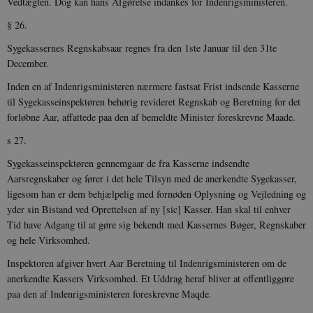
Vedtægten. Dog kan hans Afgørelse indankes for Indenrigsministeren.
8822943-1
sekunder
c
A
§ 26.
p
n
Sygekassernes Regnskabsaar regnes fra den 1ste Januar til den 31te
u
n
December.
o
I
Inden en af Indenrigsministeren nærmere fastsat Frist indsende Kasserne
_
u
til Sygekasseinspektøren behørig revideret Regnskab og Beretning for det
a
forløbne Aar, affattede paa den af bemeldte Minister foreskrevne Maade.
r
h
w
s 27.
Sygekasseinspektøren gennemgaar de fra Kasserne indsendte
Aarsregnskaber og fører i det hele Tilsyn med de anerkendte Sygekasser,
ligesom han er dem behjælpelig med fornøden Oplysning og Vejledning og
yder sin Bistand ved Oprettelsen af ny [sic] Kasser. Han skal til enhver
Tid have Adgang til at gøre sig bekendt med Kassernes Bøger, Regn­skaber
og hele Virksomhed.
Inspektoren afgiver hvert Aar Beretning til Indenrigsministeren om de
anerkendte Kassers Virksomhed. Et Uddrag heraf bliver at offentliggøre
paa den af Indenrigsministeren foreskrevne Maqde.