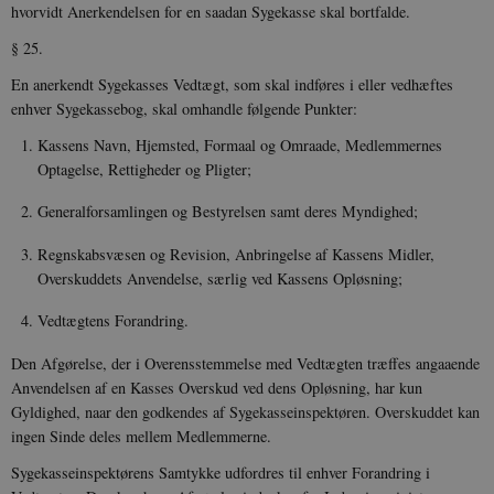
CloudFront-
.h5p.com
Session
A
hvorvidt Anerkendelsen for en saadan Sygekasse skal bortfalde.
Policy
§ 25.
_ga_7J1SYH77RJ
.danmarkshistorien.dk
1 år 1
G
måned
En anerkendt Sygekasses Vedtægt, som skal indføres i eller vedhæftes
_ga
1 år 1
D
Google LLC
enhver Syge­kassebog, skal omhandle følgende Punkter:
måned
k
.danmarkshistorien.dk
U
Kassens Navn, Hjemsted, Formaal og Omraade, Medlemmernes
s
i
Optagelse, Rettig­heder og Pligter;
a
a
Generalforsamlingen og Bestyrelsen samt deres Myndighed;
c
s
b
Regnskabsvæsen og Revision, Anbringelse af Kassens Midler,
e
n
Overskuddets Anvendelse, særlig ved Kassens Opløsning;
i
i
Vedtægtens Forandring.
s
s
b
Den Afgørelse, der i Overensstemmelse med Vedtægten træffes angaaende
s
k
Anvendelsen af en Kasses Overskud ved dens Opløsning, har kun
a
Gyldighed, naar den godkendes af Sygekasseinspektøren. Overskuddet kan
h
ingen Sinde deles mellem Medlemmerne.
CloudFront-
.h5p.com
Session
A
Created-At
Sygekasseinspektørens Samtykke udfordres til enhver Forandring i
_gat_UA-
.danmarkshistorien.dk
58
T