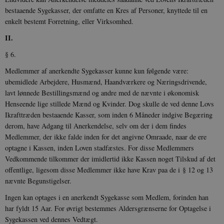
bestaaende Sygekasser, der omfatte en Kres af Personer, knyttede til en
enkelt bestemt Forretning, eller Virksomhed.
II.
§ 6.
Medlemmer af anerkendte Sygekasser kunne kun følgende være:
ubemidlede Ar­bejdere, Husmænd, Haandværkere og Næringsdrivende,
lavt lønnede Bestillingsmænd og andre med de nævnte i økonomisk
Henseende lige stillede Mænd og Kvinder. Dog skulle de ved denne Lovs
Ikrafttræden bestaaende Kasser, som inden 6 Måneder indgive Begæring
derom, have Adgang til Anerkendelse, selv om der i dem findes
Medlemmer, der ikke falde inden for det angivne Omraade, naar de ere
optagne i Kassen, inden Loven stadfæstes. For disse Medlemmers
Vedkommende tilkommer der imidlertid ikke Kassen noget Tilskud af det
offentlige, ligesom disse Medlemmer ikke have Krav paa de i § 12 og 13
nævnte Begun­stigelser.
Ingen kan optages i en anerkendt Sygekasse som Medlem, forinden han
har fyldt 15 Aar. For øvrigt bestemmes Aldersgrænserne for Optagelse i
Sygekassen ved dennes Vedtægt.