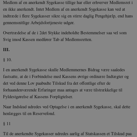
Medlem af en anerkendt Sygekasse tillige har eller erhverver Medlemsret i
en ikke anerkendt. Intet Medlem af en anerkendt Sygekasse kan ved at
indtræde i flere Sygekasser sikre sig en stirre daglig Pengehjælp, end hans
gennemsnitlige Arbejdsfortjeneste udgør.
Overtrædelse af de i 2det Stykke indeholdte Bestemmelser saa vel som
Svig imod Kassen medfører Tab af Medlemsretten.
III.
§ 10.
I en anerkendt Sygekasse skulle Medlemmernes Bidrag være saaledes
fastsatte, at de i Forbindelse med Kassens øvrige ordinære Indtægter og
det ved denne Lov paabudte Tilskud fra det offentlige efter de
forhaandenværende Erfaringer maa antages at være tilstrækkelige til
Fyldestgørelse af Kassens Forpligtelser.
Naar Indskud udredes ved Optagelse i en anerkendt Sygekasse, skal dette
henlægges til en Reservefond.
§ 11
Til de anerkendte Sygekasser udredes aarlig af Statskassen et Tilskud paa