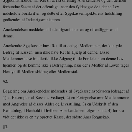
Sygdomstilfælde, har Ret til at faa offentlig Anerkendelse og den dermed
forbundne Støtte af det offentlige, naar den fyldestgør de i denne Lov
indeholdte Forskrifter, og dette efter Sygekasseinspektørens Indstilling
godkendes af Indenrigsministeren.
Anerkendelsen meddeles af Indenrigsministeren og offentliggøres af
denne.
Anerkendte Sygekasser have Ret til at optage Medlemmer, der kun yde
Bidrag til Kassen, men ikke have Ret til Hjælp af denne. Disse
Medlemmer have imidlertid ikke Ad­gang til de Fordele, som denne Lov
hjemler, og de komme ikke i Betragtning, naar der i Medfør af Loven tages
Hensyn til Medlemsbidrag eller Medlemstal.
§2.
Begæring om Anerkendelse indsendes til Sygekasseinspektøren ledsaget af
1) et Eksem­plar af Kassens Vedtægt, 2) en Fortegnelse over Medlemmerne
med Angivelse af disses Alder og Livsstilling, 3) en Udskrift af den
Beslutning, i Henhold til hvilken Anerkendelsen følges, samt, 4) for saa
vidt det ikke er en ny oprettet Kasse, det sidste Aars Regnskab.
§3.