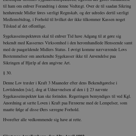
til ham om enhver Forandring i denne Vedtægt. Over de til saadan Sikring
henhørende Midler føres særligt Regnskab, og der udredes dertil særligt
Medlemsbidrag, i Forhold til hvilket der ikke tilkommer Kassen noget
Tilskud af det offentlige.
Sygekasseinspektøren skal til enhver Tid have Adgang til at gøre sig
bekendt med Kassernes Virksomhed i den heromhandlede Henseende samt
med de paagældende Midlers Status. I øvrigt komme nærværende Lovs
Bestemmelser om anerkendte Sygekasser ikke til Anvendelse paa
Sikringen af Hjælp af den angivne Art.
§ 30.
Denne Lov træder i Kraft 3 Maaneder efter dens Bekendtgørelse i
Lovtidenden [sic], dog at Udnævnelsen af den i § 23 nævnte
Sygekasseinspektør kan ske forinden. Regeringen be­myndiges til ved Kgl.
Anordning at sætte Loven i Kraft paa Færøerne med de Lempelser, som
maatte følge af disse Øers særegne Forhold.
Hvorefter alle vedkommende sig have at rette.