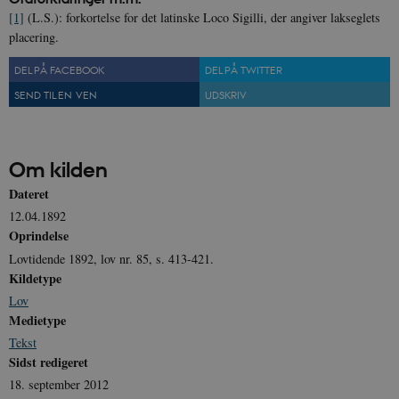
[1]
(L.S.): forkortelse for det latinske Loco Sigilli, der angiver lakseglets
placering.
DEL PÅ FACEBOOK
DEL PÅ TWITTER
SEND TIL EN VEN
UDSKRIV
Om kilden
Dateret
12.04.1892
Oprindelse
Lovtidende 1892, lov nr. 85, s. 413-421.
Kildetype
Lov
Medietype
Tekst
Sidst redigeret
18. september 2012