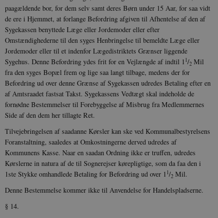
paagældende bor, for dem selv samt deres Børn under 15 Aar, for saa vidt
de ere i Hjemmet, at forlange Befordring afgiven til Afhentelse af den af
Sygekassen benyttede Læge eller Jordemoder eller efter
Omstændighederne til den syges Henbringelse til bemeldte Læge eller
Jordemoder eller til et indenfor Lægedistriktets Grænser liggende
1
Sygehus. Denne Befordring ydes frit for en Vejlængde af indtil 1
/
Mil
2
fra den syges Bopæl frem og lige saa langt tilbage, medens der for
Befordring ud over denne Grænse af Sygekassen udredes Betaling efter en
af Amtsraadet fastsat Takst. Sygekassens Vedtægt skal indeholde de
fornødne Bestemmelser til Forebyggelse af Misbrug fra Medlemmernes
Side af den dem her tillagte Ret.
Tilvejebringelsen af saadanne Kørsler kan ske ved Kommunalbestyrelsens
Foranstaltning, saaledes at Omkostningerne derved udredes af
Kommunens Kasse. Naar en saadan Ordning ikke er truffen, udredes
Kørslerne in natura af de til Sognerejser kørepligtige, som da faa den i
1
1ste Stykke omhandlede Betaling for Befordring ud over 1
/
Mil.
2
Denne Bestemmelse kommer ikke til Anvendelse for Handelspladserne.
§ 14.