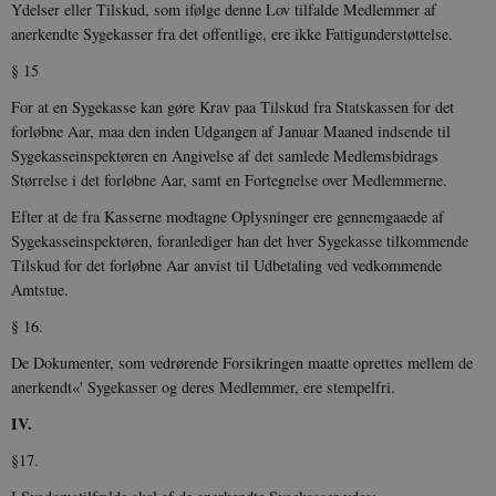
Ydelser eller Tilskud, som ifølge denne Lov tilfalde Medlemmer af
anerkendte Sygekasser fra det offentlige, ere ikke Fattigunderstøttelse.
§ 15
For at en Sygekasse kan gøre Krav paa Tilskud fra Statskassen for det
forløbne Aar, maa den inden Udgangen af Januar Maaned indsende til
Sygekasseinspektøren en Angivelse af det samlede Medlemsbidrags
Størrelse i det forløbne Aar, samt en Fortegnelse over Medlemmerne.
Efter at de fra Kasserne modtagne Oplysninger ere gennemgaaede af
Sygekasseinspek­tøren, foranlediger han det hver Sygekasse tilkommende
Tilskud for det forløbne Aar anvist til Udbetaling ved vedkommende
Amtstue.
§ 16.
De Dokumenter, som vedrørende Forsikringen maatte oprettes mellem de
anerkendt«' Sygekasser og deres Medlemmer, ere stempelfri.
IV.
§17.