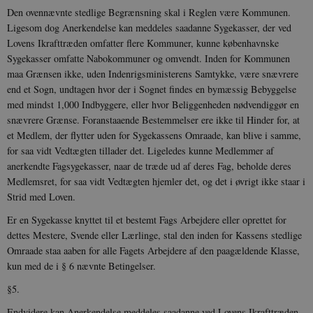
Den ovennævnte stedlige Begrænsning skal i Reglen være Kommunen.
Ligesom dog Anerkendelse kan meddeles saadanne Sygekasser, der ved
Lovens Ikrafttræden omfatter flere Kommuner, kunne københavnske
Sygekasser omfatte Nabokommuner og omvendt. Inden for Kommunen
maa Grænsen ikke, uden Indenrigsministerens Samtykke, være snævrere
end et Sogn, undtagen hvor der i Sognet findes en bymæssig Bebyggelse
med mindst 1,000 Indbyggere, eller hvor Beliggenheden nødvendiggør en
snævrere Grænse. Foranstaaende Bestemmelser ere ikke til Hinder for, at
et Medlem, der flytter uden for Sygekassens Omraade, kan blive i samme,
for saa vidt Vedtægten tillader det. Ligeledes kunne Medlemmer af
anerkendte Fagsygekasser, naar de træde ud af deres Fag, beholde deres
Medlemsret, for saa vidt Vedtægten hjemler det, og det i øvrigt ikke staar i
Strid med Loven.
Er en Sygekasse knyttet til et bestemt Fags Arbejdere eller oprettet for
dettes Mestere, Svende eller Lærlinge, stal den inden for Kassens stedlige
Omraade staa aaben for alle Fagets Arbejdere af den paagældende Klasse,
kun med de i § 6 nævnte Betingelser.
§5.
Endvidere kan Anerkendelse meddeles saadanne ved Lovens Ikrafttræden