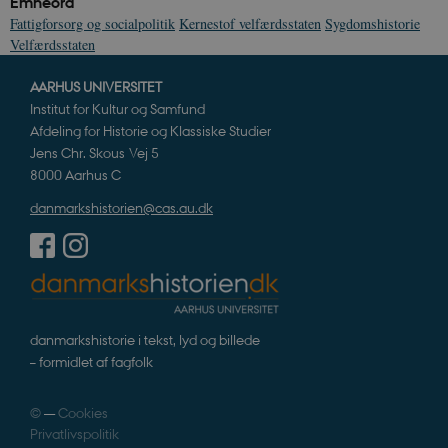
Emneord
Fattigforsorg og socialpolitik
Kernestof velfærdsstaten
Sygdomshistorie
Velfærdsstaten
AARHUS UNIVERSITET
Institut for Kultur og Samfund
Afdeling for Historie og Klassiske Studier
Jens Chr. Skous Vej 5
8000 Aarhus C
danmarkshistorien@cas.au.dk
danmarkshistorie i tekst, lyd og billede
– formidlet af fagfolk
©
—
Cookies
Privatlivspolitik