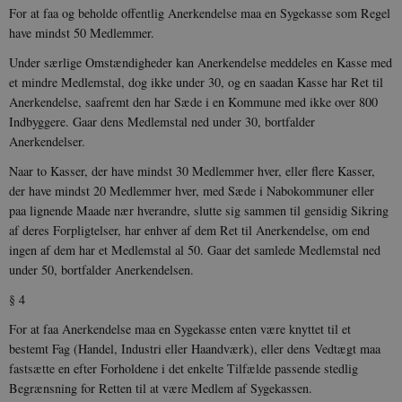
For at faa og beholde offentlig Anerkendelse maa en Sygekasse som Regel
have mindst 50 Medlemmer.
Under særlige Omstændigheder kan Anerkendelse meddeles en Kasse med
et mindre Med­lemstal, dog ikke under 30, og en saadan Kasse har Ret til
Anerkendelse, saafremt den har Sæde i en Kommune med ikke over 800
Indbyggere. Gaar dens Medlemstal ned under 30, bortfalder
Anerkendelser.
Naar to Kasser, der have mindst 30 Medlemmer hver, eller flere Kasser,
der have mindst 20 Medlemmer hver, med Sæde i Nabokommuner eller
paa lignende Maade nær hverandre, slutte sig sammen til gensidig Sikring
af deres Forpligtelser, har enhver af dem Ret til Anerkendelse, om end
ingen af dem har et Medlemstal al 50. Gaar det samlede Med­lemstal ned
under 50, bortfalder Anerkendelsen.
§ 4
For at faa Anerkendelse maa en Sygekasse enten være knyttet til et
bestemt Fag (Handel, Industri eller Haandværk), eller dens Vedtægt maa
fastsætte en efter Forholdene i det enkelte Tilfælde passende stedlig
Begrænsning for Retten til at være Medlem af Sygekassen.