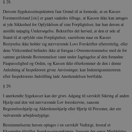
§ 28.
Dersom Sygekasseinspektøren faar Grund til at formode, at en Kasses
Formuestilstand [sic] er gaaet saaledes tilbage, at Kassen ikke kan antages
at yde Sikkerhed for Opfyldelsen af sine Forpligtelser, har han derom at
anstille nøjagtig Undersøgelse. Bekræftes det herved, at den er ude af
Stand til at opfylde sine Forpligtelser, saavelsom naar en Kasses
Bestyrelse ikke holder sig nærværende Lovs Forskrifter efterrettelig, eller
dens Virksomhed befindes ikke at foregaa i Overensstemmelse med de for
samme gældende Bestemmelser samt under Iagttagelse af den fornødne
Paapasselighed og Orden, og Kassen ikke efterkommer de den i denne
Anledning af Inspektoren givne Anvisninger, kan Indenrigsministeren
efter Inspektorens Ind­stilling lade Anerkendelsen bortfalde.
§ 29.
I anerkendte Sygekasser kan der gives Adgang til særskilt Sikring af anden
Hjælp end den ved nærværende Lov foreskrevne, saasom
Begravelseshjælp og Alderdomshjælp eller Hjælp til Personer, der ere
vedvarende arbejdsudygtige.
Bestemmelserne herom optages i en særskilt Vedtægt, hvoraf et
Eksemplar tilstilles Sygekasseinspektøren, ligesom der gøres Meddelelse