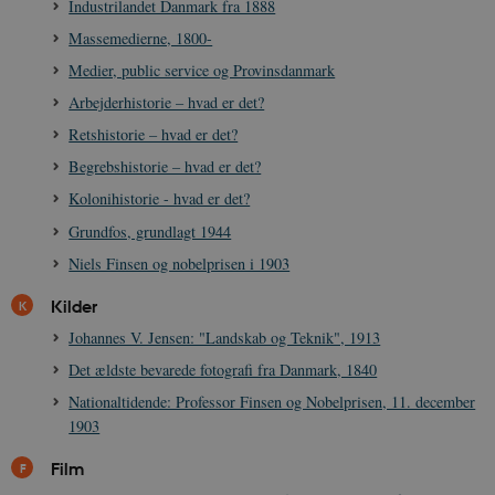
a
Industrilandet Danmark fra 1888
c
s
Massemedierne, 1800-
b
e
Medier, public service og Provinsdanmark
n
i
Arbejderhistorie – hvad er det?
i
s
Retshistorie – hvad er det?
s
b
Begrebshistorie – hvad er det?
s
k
Kolonihistorie - hvad er det?
a
h
Grundfos, grundlagt 1944
CloudFront-
.h5p.com
Session
A
Niels Finsen og nobelprisen i 1903
Created-At
_gat_UA-
.danmarkshistorien.dk
58
T
Kilder
8822943-1
sekunder
c
A
Johannes V. Jensen: "Landskab og Teknik", 1913
p
n
Det ældste bevarede fotografi fra Danmark, 1840
u
n
Nationaltidende: Professor Finsen og Nobelprisen, 11. december
o
I
1903
_
u
Film
a
r