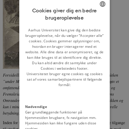
Cookies giver dig en bedre
brugeroplevelse
ENGLISH
DANISH
Aarhus Universitet kan give dig den bedste
brugeroplevelse, når du vælger ”Accepter alle”
cookies. Cookies gemmer oplysninger om,
hvordan en bruger interagerer med et
website. Alle dine data er anonymiseret, og de
kan ikke bruges til at identificere dig direkte.
Du kan altid ændre dit samtykke under
Cookies i webstedets footer.
Universitetet bruger egne cookies og cookies
Forsideillustration fra Opfindelsernes Bog, redigeret af André Lütken
sat af vores samarbejdspartnere til følgende
”under Medvirken af en større Kreds ansete Fagmænd”. Bogen gav et
formål:
omfattende overblik over ”Menneskets kulturhistoriske Udvikling og
Fremskridt paa Videnskabens, Kunstens, Industriens og Handelens
Omraader fra tidligste Tid til vore Dage”. Der var fokus på teknikken og
kun i mindre grad på teknologiens menneskelige, sociale og kulturelle
Nødvendige
Gør grundlæggende funktioner på
betydning.
Link til Opfindelsernes Bog via Det Kgl. Bibliotek
hjemmesiden brugbare, fx navigation mm.
Inden for teknologihistorien har der historisk set været mindst tre tilgange
Hjemmesiden kan ikke fungere uden disse
cookies.
til studiet af teknologiske forandringsprocesser og sammenhængen med