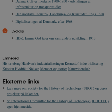
Danmark bliver moderne 1900-1950 - udviklingen af
h
w
infrastruktur og transportmidler
Den nordiske Industri-, Landbrugs- og Kunstudstilling i 1888
Digitaliseringen af Danmark, efter 1968
Lydklip
HØR: Emma Gad taler om samfundets udvikling i 1913
Emneord
Historiebrug
Håndværk
industrialiseringen
Kernestof industrialisering
Kristian Hvidtfelt Nielsen
Metoder og teorier
Naturvidenskab
Eksterne links
Læs mere om Society for the History of Technology (SHOT) og deres
projekter på linket her.
Se International Committee for the History of Technology (ICOHTEC)
egen hjemmeside.