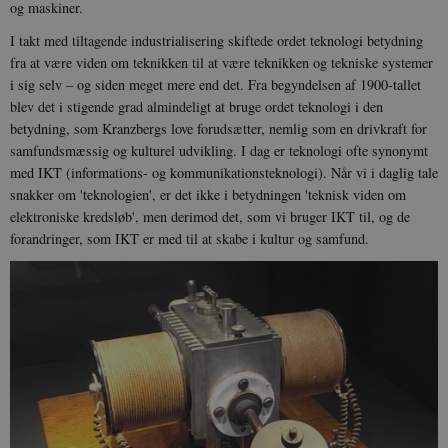
og maskiner.
I takt med tiltagende industrialisering skiftede ordet teknologi betydning
fra at være viden om teknikken til at være teknikken og tekniske systemer
i sig selv – og siden meget mere end det. Fra begyndelsen af 1900-tallet
blev det i stigende grad almindeligt at bruge ordet teknologi i den
betydning, som Kranzbergs love forudsætter, nemlig som en drivkraft for
samfundsmæssig og kulturel udvikling. I dag er teknologi ofte synonymt
med IKT (informations- og kommunikationsteknologi). Når vi i daglig tale
snakker om 'teknologien', er det ikke i betydningen 'teknisk viden om
elektroniske kredsløb', men derimod det, som vi bruger IKT til, og de
forandringer, som IKT er med til at skabe i kultur og samfund.