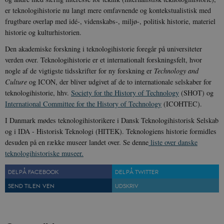
er teknologihistorie nu langt mere omfavnende og kontekstualistisk med
frugtbare overlap med idé-, videnskabs-, miljø-, politisk historie, materiel
historie og kulturhistorien.
CookieScriptConsent
1 år
CookieScript
danmarkshistorien.dk
Den akademiske forskning i teknologihistorie foregår på universiteter
verden over. Teknologihistorie er et internationalt forskningsfelt, hvor
nogle af de vigtigste tidsskrifter for ny forskning er
Technology and
Culture
og ICON, der bliver udgivet af de to internationale selskaber for
teknologihistorie, hhv.
Society for the History of Technology
(SHOT) og
International Committee for the History of Technology
(ICOHTEC).
XSRF-TOKEN
danmarkshistoriendk.h5p.com
1 dag
I Danmark mødes teknologihistorikere i Dansk Teknologihistorisk Selskab
og i IDA - Historisk Teknologi (HITEK). Teknologiens historie formidles
desuden på en række museer landet over. Se denne
liste over danske
teknologihistoriske museer.
DEL PÅ FACEBOOK
DEL PÅ TWITTER
__cf_bm
30
Cloudflare Inc.
SEND TIL EN VEN
UDSKRIV
minutte
.vimeo.com