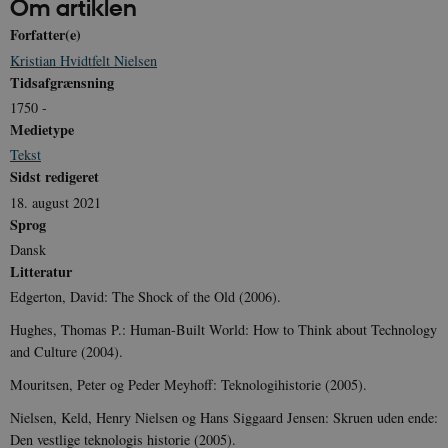
Om artiklen
Forfatter(e)
Kristian Hvidtfelt Nielsen
Tidsafgrænsning
1750 -
Udbyder /
Navn
Udløb
Beskrivelse
Medietype
Domæne
Udbyder /
Udbyder /
Navn
Navn
Udløb
Udløb
Beskrivelse
Besk
Domæne
Domæne
Tekst
cf_clearance
1 år
Podbean
Cloudflare,
Navn
Udbyder / Domæne
Udløb
B
Sidst redigeret
VISITOR_INFO1_LIVE
_cfuvid
Inc.
.vimeo.com
6
Session
Denne cooki
Google LLC
.podbean.com
måneder
indstilles af 
.youtube.com
nmstat
1 år 1
D
Siteimprove A/S
18. august 2021
for at holde s
VISITOR_PRIVACY_METADATA
6
YouTube
måned
S
.danmarkshistorien.dk
brugerpræfer
måneder
.youtube.com
r
Sprog
for Youtube-
d
videoer, der e
a
Dansk
indlejret i
h
Litteratur
websteder; d
b
også afgøre,
h
Edgerton, David: The Shock of the Old (2006).
webstedsbes
t
bruger den ny
Hughes, Thomas P.: Human-Built World: How to Think about Technology
gamle version
CloudFront-
.h5p.com
Session
A
Youtube-
Key-Pair-Id
and Culture (2004).
grænsefladen
_gid
1 dag
D
Google LLC
Mouritsen, Peter og Peder Meyhoff: Teknologihistorie (2005).
NID
6
Denne cooki
Google LLC
k
.danmarkshistorien.dk
måneder
indstilles af
.google.com
U
3 dage
DoubleClick 
Nielsen, Keld, Henry Nielsen og Hans Siggaard Jensen: Skruen uden ende:
D
ejes af Google
e
Den vestlige teknologis historie (2005).
at hjælpe med
f