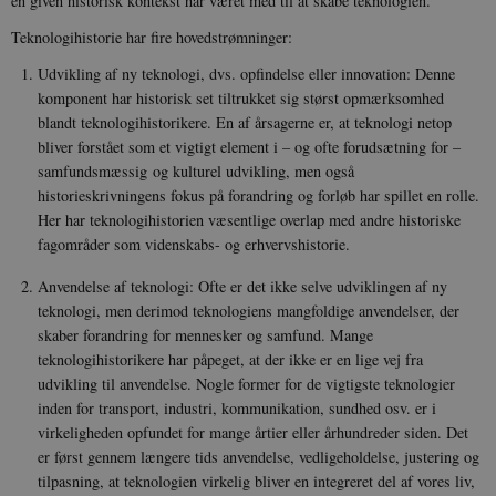
en given historisk kontekst har været med til at skabe teknologien.
Teknologihistorie har fire hovedstrømninger:
Udvikling af ny teknologi, dvs. opfindelse eller innovation: Denne
komponent har historisk set tiltrukket sig størst opmærksomhed
blandt teknologihistorikere. En af årsagerne er, at teknologi netop
bliver forstået som et vigtigt element i – og ofte forudsætning for –
samfundsmæssig og kulturel udvikling, men også
historieskrivningens fokus på forandring og forløb har spillet en rolle.
Her har teknologihistorien væsentlige overlap med andre historiske
fagområder som videnskabs- og erhvervshistorie.
Anvendelse af teknologi: Ofte er det ikke selve udviklingen af ny
teknologi, men derimod teknologiens mangfoldige anvendelser, der
skaber forandring for mennesker og samfund. Mange
teknologihistorikere har påpeget, at der ikke er en lige vej fra
udvikling til anvendelse. Nogle former for de vigtigste teknologier
inden for transport, industri, kommunikation, sundhed osv. er i
virkeligheden opfundet for mange årtier eller århundreder siden. Det
er først gennem længere tids anvendelse, vedligeholdelse, justering og
tilpasning, at teknologien virkelig bliver en integreret del af vores liv,