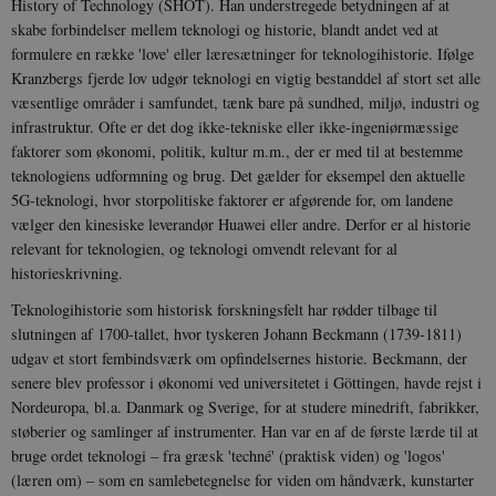
History of Technology (SHOT). Han understregede betydningen af at
skabe forbindelser mellem teknologi og historie, blandt andet ved at
formulere en række 'love' eller læresætninger for teknologihistorie. Ifølge
Kranzbergs fjerde lov udgør teknologi en vigtig bestanddel af stort set alle
væsentlige områder i samfundet, tænk bare på sundhed, miljø, industri og
infrastruktur. Ofte er det dog ikke-tekniske eller ikke-ingeniørmæssige
faktorer som økonomi, politik, kultur m.m., der er med til at bestemme
teknologiens udformning og brug. Det gælder for eksempel den aktuelle
5G-teknologi, hvor storpolitiske faktorer er afgørende for, om landene
vælger den kinesiske leverandør Huawei eller andre. Derfor er al historie
relevant for teknologien, og teknologi omvendt relevant for al
historieskrivning.
Teknologihistorie som historisk forskningsfelt har rødder tilbage til
slutningen af 1700-tallet, hvor tyskeren Johann Beckmann (1739-1811)
udgav et stort fembindsværk om opfindelsernes historie. Beckmann, der
senere blev professor i økonomi ved universitetet i Göttingen, havde rejst i
Nordeuropa, bl.a. Danmark og Sverige, for at studere minedrift, fabrikker,
støberier og samlinger af instrumenter. Han var en af de første lærde til at
bruge ordet teknologi – fra græsk 'techné' (praktisk viden) og 'logos'
(læren om) – som en samlebetegnelse for viden om håndværk, kunstarter