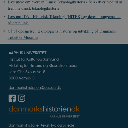
Læs mere om hvordan Dansk Teknologihistorisk Selskab er med til at
fremme dansk teknologihistorie.
Læs om IDA - Historisk Teknologi (HITEK) og deres arrangementer
på dette link.
Gå på opdagelse i teknologiens historie og udvikling på Danmarks
Tekniske Museum
AARHUS UNIVERSITET
Institut for Kultur og Samfund
Afdeling for Historie og Klassiske Studier
Jens Chr. Skous Vej 5
8000 Aarhus C
danmarkshistorien@cas.au.dk
danmarkshistorie i tekst, lyd og billede