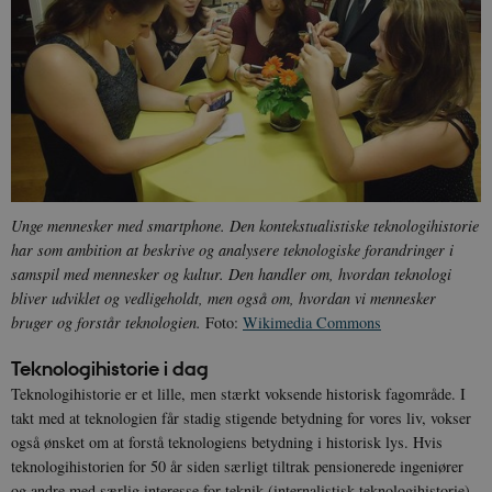
sp_t
1 år
Spotify Inc.
.spotify.com
Unge mennesker med smartphone. Den kontekstualistiske teknologihistorie
har som ambition at beskrive og analysere teknologiske forandringer i
sp_landing
1 dag
Spotify Inc.
samspil med mennesker og kultur. Den handler om, hvordan teknologi
.spotify.com
bliver udviklet og vedligeholdt, men også om, hvordan vi mennesker
bruger og forstår teknologien.
Foto:
Wikimedia Commons
Teknologihistorie i dag
Teknologihistorie er et lille, men stærkt voksende historisk fagområde. I
JSESSIONID
Session
Oracle Corporation
takt med at teknologien får stadig stigende betydning for vores liv, vokser
.nr-data.net
også ønsket om at forstå teknologiens betydning i historisk lys. Hvis
teknologihistorien for 50 år siden særligt tiltrak pensionerede ingeniører
og andre med særlig interesse for teknik (internalistisk teknologihistorie),