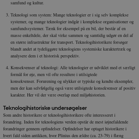
samfund og kultur.
Teknologi som system: Mange teknologier er i sig selv komplekse
systemer, og mange teknologier indgår i komplekse organisationer og
samfundssystemer. Tænk for eksempel på en bil, der består af en
masse enkeltdele, der skal virke sammen og samtidig udgør en del af
en større infrastruktur for transport. Teknologihistorikere forsøger
blandt andet at tydeliggøre teknologiens systemiske karaktertræk og
analysere dem i et historisk perspektiv.
Konsekvenser af teknologi: Alle teknologier er udviklet med et særligt
formål for øje, men vil ofte resultere i utilsigtede
konsekvenser. Forurening og ulykker er typiske og kendte eksempler,
men der kan selvfølgelig også være utilsigtede konsekvenser af positiv
karakter. Her vil der være overlap med miljøhistorien.
Teknologihistoriske undersøgelser
Som andre historikere er teknologihistorikere ofte interesseret i
forandring. Inden for teknologiens verden opstår de mest iøjnefaldende
forandringer gennem opfindelser. Opfindelser har optaget historikere i
hvert fald siden antikken, hvor Plinius den ældre (ca. 23-79) i flæng