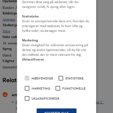
Oprindelse
Gemmer dine valg på websitet, når du
navigerer rundt, fx sprog eller login.
Randers Avis d. 2.2.1855
Kildetype
Statistiske
Annonce
Giver os anonymiserede data om, hvordan du
Medietype
interagerer med websitet, fx hvor ofte og
hvilke sider, du besøger mest.
Tekst
Sidst redigeret
Marketing
18. november 2011
Giver mulighed for målrettet annoncering på
Sprog
denne og andre hjemmesider, så du får vist
det indhold, der er mest relevant for dig.
Dansk
Uklassificeret
Udgiver
danmarkshistorien.dk
NØDVENDIGE
STATISTISKE
Relateret indhold
MARKETING
FUNKTIONELLE
Artikler
UKLASSIFICEREDE
Den nederlandske indvandring til Amager under Christian 2.,
1515-1521