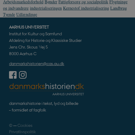
Arbejdsmarkedsforhold
Bønder
Fattigforsorg og socialpolitik
Flygtninge
og indvandrere
industrialiseringen
Kernestof industrialisering
Landbrug
Tyende
Udlændinge
sp_t
1 år
Spotify Inc.
.spotify.com
AARHUS UNIVERSITET
Institut for Kultur og Samfund
Afdeling for Historie og Klassiske Studier
Jens Chr. Skous Vej 5
8000 Aarhus C
sp_landing
1 dag
Spotify Inc.
danmarkshistorien@cas.au.dk
.spotify.com
JSESSIONID
Session
Oracle Corporation
.nr-data.net
danmarkshistorie i tekst, lyd og billede
– formidlet af fagfolk
©
—
Cookies
Privatlivspolitik