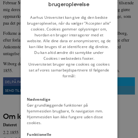
Februar Maand i portofrie breve samt ovenskrevne Omkostninger tilsænde
brugeroplevelse
ENGLISH
mig deres Ordres, som snarest mulig skal blive udførde, og vil jeg giøre
oppmærksom paa, at jeg har en særdeles paalidelig Mand i Sverige, som
DANISH
Aarhus Universitet kan give dig den bedste
paa det pongtligste udfører de Ordres, jeg meddeler ham.
brugeroplevelse, når du vælger ”Accepter alle”
cookies. Cookies gemmer oplysninger om,
Folkene ankommer med Dampskib til Aarhuus, Randers eller Aalborg,
hvordan en bruger interagerer med et
efter forlangende af Reqvirenten, og bliver Folkene umiddelbarlige efter
website. Alle dine data er anonymiseret, og de
Ankomsten til deres Stationer sænde til bestæmmelsesstædet, med
kan ikke bruges til at identificere dig direkte.
Du kan altid ændre dit samtykke under
untagelse af Pigerne, som skal afhentes.
Cookies i webstedets footer.
Wiborg den 31te Januar
Universitetet bruger egne cookies og cookies
1855. J.C. Busch.
sat af vores samarbejdspartnere til følgende
formål:
DEL PÅ FACEBOOK
DEL PÅ TWITTER
SEND TIL EN VEN
UDSKRIV
Nødvendige
Gør grundlæggende funktioner på
hjemmesiden brugbare, fx navigation mm.
Om kilden
Hjemmesiden kan ikke fungere uden disse
cookies.
Dateret
2.2.1855
Funktionelle