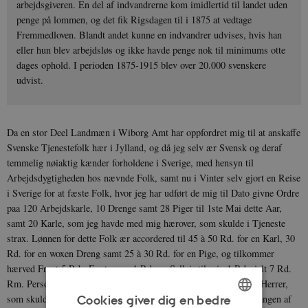
arbejdsgiveren. En del af indvandrerne kom imidlertid til landet uden
penge på lommen, og det fik Rigsdagen til i 1875 at vedtage
Fremmedloven. Blandt andet kunne en indvandrer udvises, hvis han
eller hun blev arbejdsløs og ikke havde penge nok til minimums otte
dages ophold. I perioden 1875-1915 blev over 20.000 svenskere
udvist.
Da en stor Deel Landmæn i Wiborg Amt har oppfordret mig til at anskaffe
Svenske Tjenestefolk hær i Jylland, og då jeg selv ær Svensk og deraf
temmelig nøiaktig kænder forholdene i Sverige, med hensyn til
Arbejdsdygtigheden hos nævnde Folk, samt nu i Vinter selv gjort en Reise
i Sverige for at fæste Folk, hvor jeg har udført de mig til Dato givne Ordre
paa 120 Arbejdskarle, 10 Drenge samt 28 Piger til 1ste Mai dette Aar,
samt 20 Karle, som jeg havde med mig hærover, som skulde i Tjeneste
strax. Lønnen for dette Folk ær accordered til 45 à 50 Rd. for en Karl, 30
Rd. for en woxen Dreng samt 25 à 30 Rd. for en Pige, og tilkommer
hærved Fragt 5 Rd., Fæstepeng 1 Rd. og Sallair til mig 1 Rd., ialt 7 Rd.
Rm. Personen. Tillader jeg mig hærved at tilkænnegive de æred Herrer,
som skulde ønske Svenske folk, at snarest mulig og sednest udgangen af
Cookies giver dig en bedre