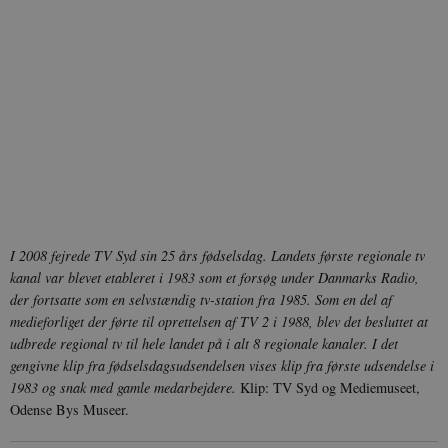
I 2008 fejrede TV Syd sin 25 års fødselsdag. Landets første regionale tv
kanal var blevet etableret i 1983 som et forsøg under Danmarks Radio,
der fortsatte som en selvstændig tv-station fra 1985. Som en del af
medieforliget der førte til oprettelsen af TV 2 i 1988, blev det besluttet at
udbrede regional tv til hele landet på i alt 8 regionale kanaler. I det
gengivne klip fra fødselsdagsudsendelsen vises klip fra første udsendelse i
1983 og snak med gamle medarbejdere.
Klip: TV Syd og Mediemuseet,
Odense Bys Museer.