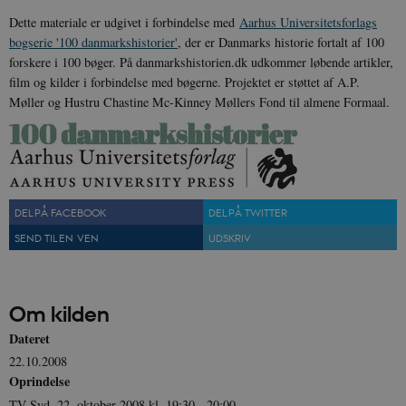
Dette materiale er udgivet i forbindelse med
Aarhus Universitetsforlags
bogserie '100 danmarkshistorier'
, der er Danmarks historie fortalt af 100
forskere i 100 bøger. På danmarkshistorien.dk udkommer løbende artikler,
film og kilder i forbindelse med bøgerne. Projektet er støttet af A.P.
Møller og Hustru Chastine Mc-Kinney Møllers Fond til almene Formaal.
DEL PÅ FACEBOOK
DEL PÅ TWITTER
SEND TIL EN VEN
UDSKRIV
Om kilden
Dateret
22.10.2008
Oprindelse
TV Syd, 22. oktober 2008 kl. 19:30 - 20:00