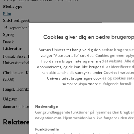
Medietype
Film
Sidst redigeret
15. september 2020
Sprog
Cookies giver dig en bedre brugerop
Dansk
Litteratur
Aarhus Universitet kan give dig den bedste brugerople
vælger ”Accepter alle” cookies. Cookies gemmer oply
Fossat, Sissel Bjerrum: Monopolbrud, 100 danmarkshistorier, Aarhus
hvordan en bruger interagerer med et website. Alle d
Universitetsforlag (2020).
anonymiseret, og de kan ikke bruges til at identificere d
Christensen, Karlo: Brændenælderne ved Kongeåen: 25 år med TV Syd
kan altid ændre dit samtykke under Cookies i websted
Universitetet bruger egne cookies og cookies sat 
(2008).
samarbejdspartnere til følgende formål:
Fangel, Henrik: 10 år med TV-Syd (1993)
Udgiver
danmarkshistorien.dk
Nødvendige
Gør grundlæggende funktioner på hjemmesiden brugbare
navigation mm. Hjemmesiden kan ikke fungere uden diss
Relateret indhold
Funktionelle