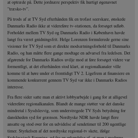
at optræde på. Dette jordnære perspektiv fik hurtigt øgenavnet
”træsko-tv”.
På trods af at TV Syd efterhånden fik en trofast seerskare, ønskede
Danmarks Radio ikke at videreføre tv-stationen, da forsøget udløb.
Forholdet mellem TV Syd og Danmarks Radio i København havde
langt fra været gnidningsfrit. Helge Lorenzen formulerede gerne sine
visioner for TV Syd som et direkte modsætningsforhold til Danmarks
Radio, og han måtte flere gange modtage en advarsel fra ledelsen. Det
afgørende for Danmarks Radios uvilje mod at føre forsøget videre var
formentligt, at det efterhånden stod klart, at regionalkanaler ville
komme til at høre under et fremtidigt TV 2. Ligefrem at finansiere en
kommende konkurrent gennem TV Syd var ikke i Danmarks Radios
interesse.
Fra flere sider satte man et aktivt lobbyarbejde i gang for at alligevel
videreføre regionalkanalen. Blandt de mange støtter var det danske
mindretal i Sysdslesvig, som understregede TV Syds betydning for
danskheden syd for grænsen. Nordtyske NDR havde langt flere
ansatte og stod over for en udvidelse af sendetimer til 200 ugentlige
timer. Styrkelsen af det nordtyske regional-tv skete, ifølge
Sydslesvigsk Forening, ud fra en erkendelse af, at man i moderne