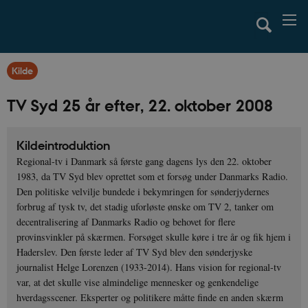
Kilde
TV Syd 25 år efter, 22. oktober 2008
Kildeintroduktion
Regional-tv i Danmark så første gang dagens lys den 22. oktober
1983, da TV Syd blev oprettet som et forsøg under Danmarks Radio.
Den politiske velvilje bundede i bekymringen for sønderjydernes
forbrug af tysk tv, det stadig uforløste ønske om TV 2, tanker om
decentralisering af Danmarks Radio og behovet for flere
provinsvinkler på skærmen. Forsøget skulle køre i tre år og fik hjem i
Haderslev. Den første leder af TV Syd blev den sønderjyske
journalist Helge Lorenzen (1933-2014). Hans vision for regional-tv
var, at det skulle vise almindelige mennesker og genkendelige
hverdagsscener. Eksperter og politikere måtte finde en anden skærm