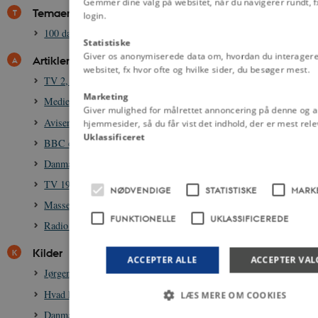
Gemmer dine valg på websitet, når du navigerer rundt, f
Temaer
login.
100 danmarkshistorier
Statistiske
Giver os anonymiserede data om, hvordan du interager
Artikler
websitet, fx hvor ofte og hvilke sider, du besøger mest.
TV 2, 1988-
Marketing
Medier, public service og Provinsdanmark
Giver mulighed for målrettet annoncering på denne og 
Aviser i Danmark, 1634-
hjemmesider, så du får vist det indhold, der er mest rele
Uklassificeret
BBC og Danmark 1940-1945
Danmarks Radio 1925-
TV 1930-
NØDVENDIGE
STATISTISKE
MARK
Massemedierne, 1800-
FUNKTIONELLE
UKLASSIFICEREDE
Radio 1900 -
Kilder
ACCEPTER ALLE
ACCEPTER VAL
Jørgen Schleimanns tale ved indvielsen af TV 2, 3. oktober 1988
Hvad har fjernsynet vist os? 1961
LÆS MERE OM COOKIES
Danmarks første tv-reklamer, 1. oktober 1987