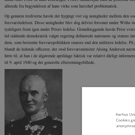
allerede fra begyndelsen af hans virke som hærchef problematisk.
Op gennem trediverne havde der hyppigt vist sig uenigheder mellem den soc
forsvarsledelsen. Disse uenigheder blev dog delvist forsonet under Withs t
tydeligere frem igen under Priors ledelse. Grundlæggende havde Prior svært 
tid siddende demokratisk valgte regering definerede nationens og statens int
dem, som bestemte forsvarspolitikken snarere end den militære ledelse. På
blandt de ledende officerer, der stod forsvarsminister Alsing Andersen nærme
førte til, at han i de afgørende aprildage faktisk var relativt dårligt infor
til 9. april 1940 og det generelle efterretningsbillede.
Aarhus Uni
Cookies ge
anonymiser