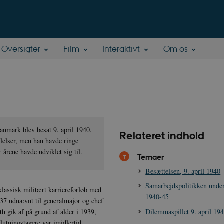
Oversigter
Film
Interaktivt
Om os
anmark blev besat 9. april 1940.
Relateret indhold
ølelser, men han havde ringe
 årene havde udviklet sig til.
Temaer
Besættelsen, 9. april 1940
Samarbejdspolitikken under
klassisk militært karriereforløb med
1940-45
37 udnævnt til generalmajor og chef
Dilemmaspillet 9. april 19
h gik af på grund af alder i 1939,
lutningstagere var imidlertid