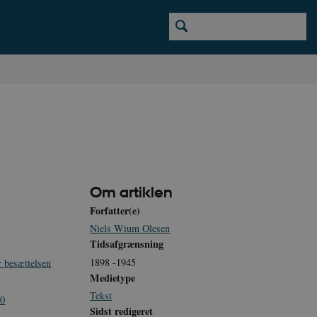
Om artiklen
Forfatter(e)
Niels Wium Olesen
Tidsafgrænsning
1898 -1945
 besættelsen
Medietype
Tekst
40
Sidst redigeret