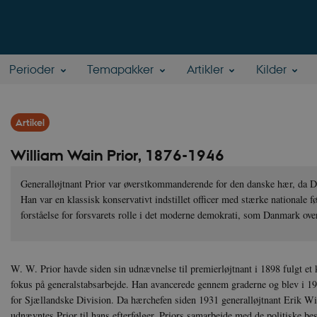
Perioder
Temapakker
Artikler
Kilder
Artikel
William Wain Prior, 1876-1946
Generalløjtnant Prior var øverstkommanderende for den danske hær, da D
Han var en klassisk konservativt indstillet officer med stærke nationale f
forståelse for forsvarets rolle i det moderne demokrati, som Danmark over
W. W. Prior havde siden sin udnævnelse til premierløjtnant i 1898 fulgt et 
fokus på generalstabsarbejde. Han avancerede gennem graderne og blev i 19
for Sjællandske Division. Da hærchefen siden 1931 generalløjtnant Erik Wit
udnævntes Prior til hans efterfølger. Priors samarbejde med de politiske bes