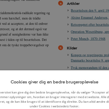
Artikler
Besættelsen den 9. april 1
ialdemokratisk-radikale regering og
Alsing Emanuel Andersen,
id som hærchef, men de trådte
ved at acceptere, at den til enhver
Retsopgøret efter besættel
eresser, og at det dermed også var
Operation Weserübung, apr
 grund af uenighederne var han ikke
Peter Munch, 1870-1948
st i tiden op til besættelsen. Det
meret om de tyske troppebevægelser op
Kilder
Kongen og regeringens pro
Danmarks besættelse 9. apr
Tysk memorandum til den 
norske regering, 9. april 1
Den danske regerings svar 
Cookies giver dig en bedre brugeroplevelse
memorandum 9. april 1940
Vagn M. Husteds beretning
versitet kan give dig den bedste brugeroplevelse, når du vælger ”Accepter all
mmer oplysninger om, hvordan en bruger interagerer med et website. Alle d
9. april 1940
et, og de kan ikke bruges til at identificere dig direkte. Du kan altid ændre d
Frode Jakobsens beretning
under Cookies i webstedets footer.