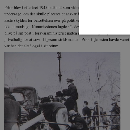
Prior blev i efteråret 1945 indkaldt som vidne for Den Parlamentariske Kom
undersøge, om der skulle placeres et ansvar for besættelsen d. 9. april 1940.
kaste skylden for besættelsen over på politikerne, men da kommissionen neto
ikke uimodsagt. Kommissionen lagde således en del vægt på, at Prior end ik
blive på sin post i forsvarsministeriet natten mellem 8. og 9. april 1940, men
privatbolig for at sove. Ligesom stridsmanden Prior i tjenesten havde været
var han det altså også i sit otium.
Nødvendige cookies hjælper
Hjemmesiden kan ikke funge
Navn
U
be_typo_user
TY
.d
sp_t
Sp
.s
sp_landing
Sp
.s
JSESSIONID
Or
.n