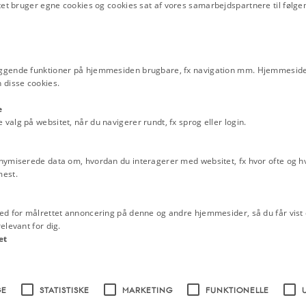
besættelsen 9. april 1940
tet bruger egne cookies og cookies sat af vores samarbejdspartnere til følge
ns
Emneord
2. verdenskrig
Befrielsen
Besættelse
 Prior, der indkaldtes til det
Besættelsestiden
Kernestof ideolog
ts-, udenrigs- og
ggende funktioner på hjemmesiden brugbare, fx navigation mm. Hjemmeside
Militær
Niels Wium Olesen
 den eneste af mødedeltagerne, der
 disse cookies.
 opfattelse af, at fortsat dansk
og soldatermæssig æresfølelse.
e
alg på websitet, når du navigerer rundt, fx sprog eller login.
v forsvaret skylden for besættelsen
d på i stedet at lede anklagerne over
Det kom dertil, at han 24. april 1940
nymiserede data om, hvordan du interagerer med websitet, fx hvor ofte og hvi
e modtaget med tilfredshed i hæren
mest.
atskup, blev ikke modtaget
ering og dennes opbakning i
ed for målrettet annoncering på denne og andre hjemmesider, så du får vist 
elevant for dig.
et
inister i en ny ikke-parlamentarisk
t 1940 havde meldt sig ind i
september 1941 i frustration over,
rav på det militære område i al for
GE
STATISTISKE
MARKETING
FUNKTIONELLE