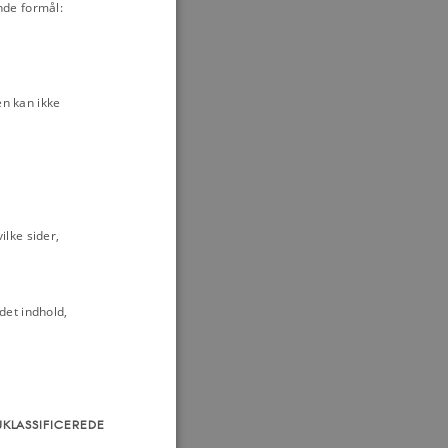
nde formål:
n 9. april
iernes kamp
n kan ikke
lke sider,
det indhold,
UKLASSIFICEREDE