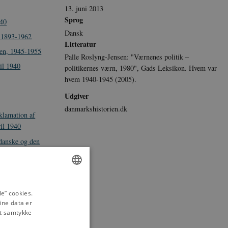
13. juni 2013
Sprog
940
Dansk
 1893-1962
Litteratur
sen, 1945-1955
Palle Roslyng-Jensen: "Værnenes politik –
il 1940
politikernes værn, 1980", Gads Leksikon. Hvem var
hvem 1940-1945 (2005).
Udgiver
danmarkshistorien.dk
klamation af
il 1940
danske og den
940
på det tyske
ENGLISH
 om besættelsen
e” cookies.
ine data er
DANISH
it samtykke
 fra 1975 om