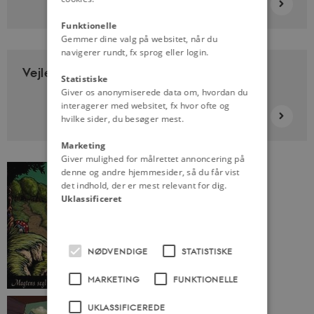
Funktionelle
Gemmer dine valg på websitet, når du
navigerer rundt, fx sprog eller login.
Vejledninger til Magtens Segl
Statistiske
Giver os anonymiserede data om, hvordan du
interagerer med websitet, fx hvor ofte og
hvilke sider, du besøger mest.
Marketing
Giver mulighed for målrettet annoncering på
denne og andre hjemmesider, så du får vist
det indhold, der er mest relevant for dig.
Uklassificeret
NØDVENDIGE
STATISTISKE
MARKETING
FUNKTIONELLE
UKLASSIFICEREDE