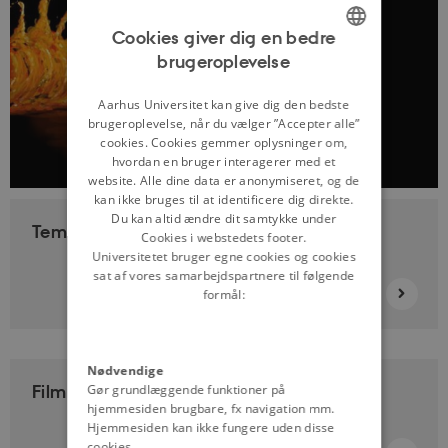
Cookies giver dig en bedre
brugeroplevelse
ENGLISH
DANISH
Aarhus Universitet kan give dig den bedste
brugeroplevelse, når du vælger ”Accepter alle”
cookies. Cookies gemmer oplysninger om,
hvordan en bruger interagerer med et
website. Alle dine data er anonymiseret, og de
kan ikke bruges til at identificere dig direkte.
Du kan altid ændre dit samtykke under
Tema om Magtens Segl
Cookies i webstedets footer.
Universitetet bruger egne cookies og cookies
sat af vores samarbejdspartnere til følgende
formål:
Nødvendige
Film om Magtens Segl
Gør grundlæggende funktioner på
hjemmesiden brugbare, fx navigation mm.
Hjemmesiden kan ikke fungere uden disse
cookies.