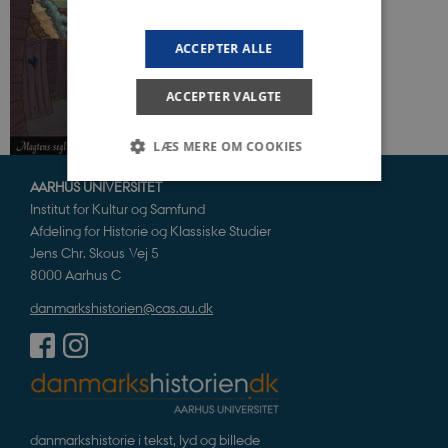
ACCEPTER ALLE
ACCEPTER VALGTE
LÆS MERE OM COOKIES
AARHUS UNIVERSITET
Institut for Kultur og Samfund
Nødvendige
Statistiske
Marketing
Afdeling for Historie og Klassiske Studier
Funktionelle
Uklassificerede
Jens Chr. Skous Vej 5
8000 Aarhus C
Nødvendige cookies hjælper med at gøre
hjemmesiden brugbar ved at aktivere nogle
danmarkshistorien@cas.au.dk
grundlæggende funktioner som navigation mm.
Hjemmesiden kan ikke fungerer uden disse
cookies.
Navn
Udbyder / Domæne
Udløb
be_typo_user
Session
TYPO3 Association
.danmarkshistorien.dk
danmarkshistorie i tekst, lyd og billede