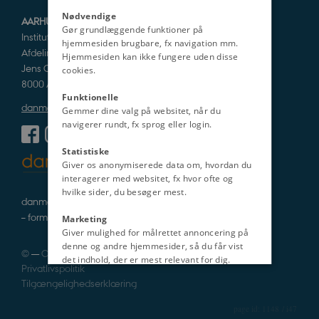
Nødvendige
AARHUS UNIVERSITET
Gør grundlæggende funktioner på
Institut for Kultur og Samfund
hjemmesiden brugbare, fx navigation mm.
Afdeling for Historie og Klassiske Studier
Hjemmesiden kan ikke fungere uden disse
Jens Chr. Skous Vej 5
cookies.
8000 Aarhus C
Funktionelle
danmarkshistorien@cas.au.dk
Gemmer dine valg på websitet, når du
navigerer rundt, fx sprog eller login.
Statistiske
Giver os anonymiserede data om, hvordan du
interagerer med websitet, fx hvor ofte og
hvilke sider, du besøger mest.
danmarkshistorie i tekst, lyd og billede
– formidlet af fagfolk
Marketing
Giver mulighed for målrettet annoncering på
denne og andre hjemmesider, så du får vist
©
—
Cookies
det indhold, der er mest relevant for dig.
Privatlivspolitik
Uklassificeret
Tilgængelighedserklæring
1148 / i47