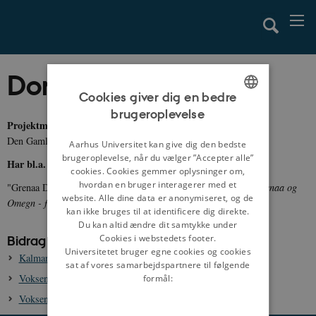
Doron Haahr
Cookies giver dig en bedre
brugeroplevelse
ENGLISH
Projektmedarbejder, cand.mag.
Den Gamle By
DANISH
Aarhus Universitet kan give dig den bedste
brugeroplevelse, når du vælger ”Accepter alle”
Har bl.a. skrevet:
cookies. Cookies gemmer oplysninger om,
hvordan en bruger interagerer med et
"Grenaa Dampvæveri. Gemt eller glemt historie?", i årbogen
Grenaa og
website. Alle dine data er anonymiseret, og de
Omegn - før og nu (
2007).
kan ikke bruges til at identificere dig direkte.
Du kan altid ændre dit samtykke under
Cookies i webstedets footer.
Bidrag til danmarkshistorien.dk:
Universitetet bruger egne cookies og cookies
Kalmarunionen, 1397-1523
sat af vores samarbejdspartnere til følgende
Voksende byer - del 2 - Gellerupvisionen
formål:
Voksende byer - del 3 - Vidner til forandring