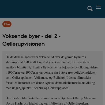
Film
Voksende byer - del 2 -
Gellerupvisionen
Da de danske købstæder voksede ud over de gamle bymure i
slutningen af 1800-tallet opstod yderkvartererne, hvor datidens
småfolk bosatte sig. Herfra flyttede den arbejdende befolkning videre
i 1960'erne og 1970'erne og bosatte sig i store nye boligkomplekser
som Gellerupplanen, Vollsmose og Bellahøj. I denne filmrække
fortælles historien om denne typiske danmarkshistoriske udvikling
med udgangspunkt i Aarhus og Gellerupplanen.
Her i anden film fortæller museumsinspektør fra Gellerup Museum
Doron Haahr om idealet bag og tilblivelsen af Gellerupparken.