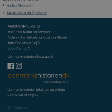
Aarhus Stadsarkiv
Nødvendige cookies hjælper med at gøre
hjemmesiden brugbar ved at aktivere nogle
Dansk Center for Byhistorie
grundlæggende funktioner som navigation mm.
Hjemmesiden kan ikke fungerer uden disse
cookies.
AARHUS UNIVERSITET
Navn
Udbyder / Domæne
Udløb
Institut for Kultur og Samfund
be_typo_user
Session
TYPO3 Association
Afdeling for Historie og Klassiske Studier
.danmarkshistorien.dk
Jens Chr. Skous Vej 5
8000 Aarhus C
danmarkshistorien@cas.au.dk
sp_t
1 år
Spotify Inc.
.spotify.com
danmarkshistorie i tekst, lyd og billede
– formidlet af fagfolk
sp_landing
1 dag
Spotify Inc.
©
—
Cookies
.spotify.com