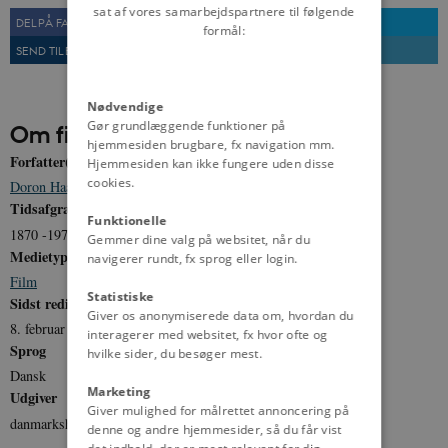
sat af vores samarbejdspartnere til følgende
DEL PÅ FACEBOOK
DEL PÅ TWITTER
formål:
SEND TIL EN VEN
UDSKRIV
Nødvendige
Gør grundlæggende funktioner på
Om filmen
hjemmesiden brugbare, fx navigation mm.
Forfatter(e)
Hjemmesiden kan ikke fungere uden disse
cookies.
Doron Haahr
,
Esben Kjær Ravn
,
Anders Elsig
Tidsafgrænsning
Funktionelle
1870 -1972
Gemmer dine valg på websitet, når du
Medietype
navigerer rundt, fx sprog eller login.
Film
Statistiske
Sidst redigeret
Giver os anonymiserede data om, hvordan du
8. februar 2012
interagerer med websitet, fx hvor ofte og
Sprog
hvilke sider, du besøger mest.
Dansk
Marketing
Udgiver
Giver mulighed for målrettet annoncering på
danmarkshistorien.dk
denne og andre hjemmesider, så du får vist