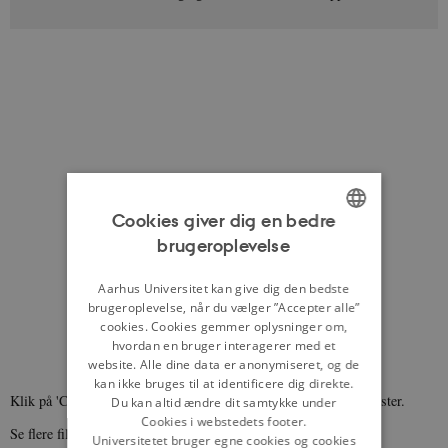
Cookies giver dig en bedre
brugeroplevelse
ENGLISH
DANISH
Aarhus Universitet kan give dig den bedste
brugeroplevelse, når du vælger ”Accepter alle”
cookies. Cookies gemmer oplysninger om,
hvordan en bruger interagerer med et
website. Alle dine data er anonymiseret, og de
kan ikke bruges til at identificere dig direkte.
Klik på 'CC' og vælg 'dansk', hvis du vil se filmen med undertekster.
Du kan altid ændre dit samtykke under
Cookies i webstedets footer.
Se flere film fra
danmarkshistorien.dk her
.
Universitetet bruger egne cookies og cookies