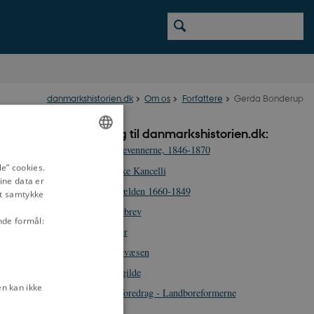
danmarkshistorien.dk
Om os
Forfattere
Gerda Bonderup
Bidrag til danmarkshistorien.dk:
Bondevennerne, 1846-1870
ENGLISH
e” cookies.
Danske Kancelli
ine data er
DANISH
Enevælden 1660-1849
it samtykke
Fæstebrev
nde formål:
Fæster
Fæstevæsen
Landgilde
n kan ikke
Miniforedrag - Landboreformerne