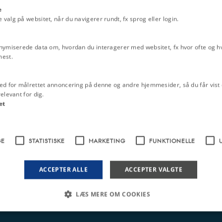
e
alg på websitet, når du navigerer rundt, fx sprog eller login.
nymiserede data om, hvordan du interagerer med websitet, fx hvor ofte og hvi
mest.
ed for målrettet annoncering på denne og andre hjemmesider, så du får vist 
elevant for dig.
et
GE
STATISTISKE
MARKETING
FUNKTIONELLE
ACCEPTER ALLE
ACCEPTER VALGTE
LÆS MERE OM COOKIES