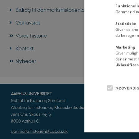
Funktionell
Bidrag til danmarkshistorien.dk
Gemmer dine v
Ophavsret
Statistiske
Giver os ano
Vores historie
du besøger 
Marketing
Kontakt
Giver muligh
der er mest r
Nyheder
Uklassificer
NØDVENDI
AARHUS UNIVERSITET
Institut for Kultur og Samfund
Afdeling for Historie og Klassiske Studier
Jens Chr. Skous Vej 5
8000 Aarhus C
danmarkshistorien@cas.au.dk