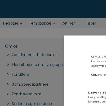
Perioder
Temapakker
Artikler
Kilder
Gerd
Om os
Om danmarkshistorien.dk
Aarhus Uni
Lektor emerita, 
Cookies ge
Institut for Kul
Medarbejdere og styregruppe
anonymiser
Forskningsomr
Forfattere
Universite
medicinhistorie
Samarbejdspartnere
Nødvendige
Fondsstøtte m.m.
Gør grundlæ
fungere uden
Sådan bruger du siden