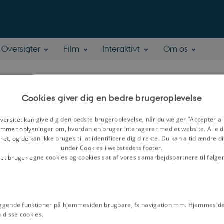
Oversigter
Film
Interaktivt
Om os
a Bonderup
Cookies giver dig en bedre brugeroplevelse
versitet kan give dig den bedste brugeroplevelse, når du vælger ”Accepter all
dr. phil.
mmer oplysninger om, hvordan en bruger interagerer med et website. Alle d
tur og Samfund, Aarhus Universitet
et, og de kan ikke bruges til at identificere dig direkte. Du kan altid ændre d
under Cookies i webstedets footer.
åder:
nyere dansk kulturhistorie, dansk socialhistorie, enevælden,
tet bruger egne cookies og cookies sat af vores samarbejdspartnere til følge
ggende funktioner på hjemmesiden brugbare, fx navigation mm. Hjemmeside
 disse cookies.