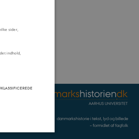
lke sider,
det indhold,
UKLASSIFICEREDE
danmarkshistorie i tekst, lyd og billede
– formidlet af fagfolk