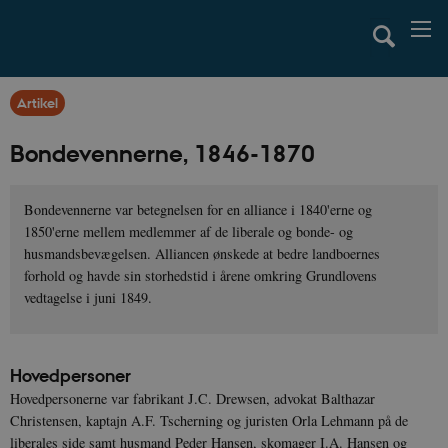
Artikel
Bondevennerne, 1846-1870
Bondevennerne var betegnelsen for en alliance i 1840'erne og
1850'erne mellem medlemmer af de liberale og bonde- og
husmandsbevægelsen. Alliancen ønskede at bedre landboernes
forhold og havde sin storhedstid i årene omkring Grundlovens
vedtagelse i juni 1849.
Hovedpersoner
Hovedpersonerne var fabrikant J.C. Drewsen, advokat Balthazar
Christensen, kaptajn A.F. Tscherning og juristen Orla Lehmann på de
liberales side samt husmand Peder Hansen, skomager I.A. Hansen og