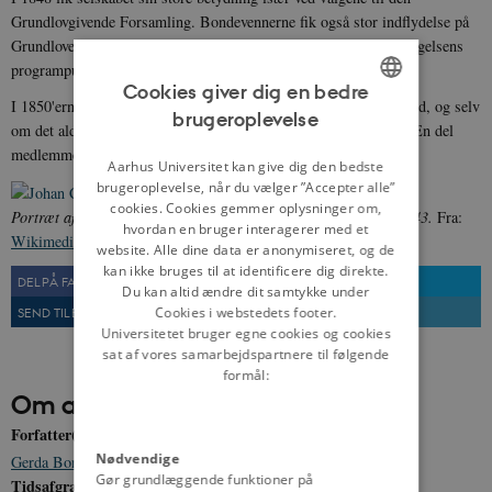
Grundlovgivende Forsamling. Bondevennerne fik også stor indflydelse på
Grundlovens demokratiske karakter. I 1849 blev et andet af bevægelsens
programpunkter, den almindelige værnepligt, også gennemført.
Cookies giver dig en bedre
I 1850'erne svækkedes selskabets indflydelse pga. indbyrdes splid, og selv
brugeroplevelse
ENGLISH
om det aldrig blev opløst formelt, var dets tid forbi i 1860'erne. En del
medlemmer sluttede sig i 1870'erne til partiet Venstre.
DANISH
Aarhus Universitet kan give dig den bedste
brugeroplevelse, når du vælger ”Accepter alle”
cookies. Cookies gemmer oplysninger om,
Portræt af Johan Christian Drewsen, malet af Jørgen Roed i 1843.
Fra:
hvordan en bruger interagerer med et
Wikimedia Commons
website. Alle dine data er anonymiseret, og de
kan ikke bruges til at identificere dig direkte.
DEL PÅ FACEBOOK
DEL PÅ TWITTER
Du kan altid ændre dit samtykke under
SEND TIL EN VEN
UDSKRIV
Cookies i webstedets footer.
Universitetet bruger egne cookies og cookies
sat af vores samarbejdspartnere til følgende
formål:
Om artiklen
Forfatter(e)
Nødvendige
Gerda Bonderup
Gør grundlæggende funktioner på
Tidsafgrænsning