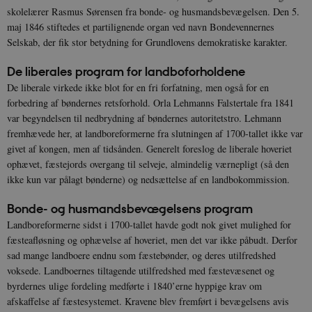
skolelærer Rasmus Sørensen fra bonde- og husmandsbevægelsen. Den 5.
maj 1846 stiftedes et partilignende organ ved navn Bondevennernes
Selskab, der fik stor betydning for Grundlovens demokratiske karakter.
De liberales program for landboforholdene
De liberale virkede ikke blot for en fri forfatning, men også for en
forbedring af bøndernes retsforhold. Orla Lehmanns Falstertale fra 1841
var begyndelsen til nedbrydning af bøndernes autoritetstro. Lehmann
fremhævede her, at landboreformerne fra slutningen af 1700-tallet ikke var
givet af kongen, men af tidsånden. Generelt foreslog de liberale hoveriet
ophævet, fæstejords overgang til selveje, almindelig værnepligt (så den
ikke kun var pålagt bønderne) og nedsættelse af en landbokommission.
Bonde- og husmandsbevægelsens program
Landboreformerne sidst i 1700-tallet havde godt nok givet mulighed for
fæsteafløsning og ophævelse af hoveriet, men det var ikke påbudt. Derfor
sad mange landboere endnu som fæstebønder, og deres utilfredshed
voksede. Landboernes tiltagende utilfredshed med fæstevæsenet og
byrdernes ulige fordeling medførte i 1840’erne hyppige krav om
afskaffelse af fæstesystemet. Kravene blev fremført i bevægelsens avis