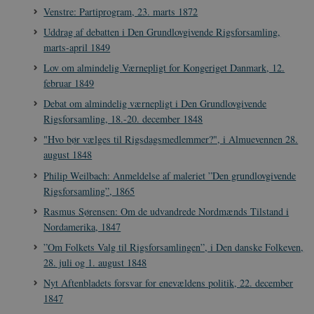
be_typo_user
Session
TYPO3 Association
Venstre: Partiprogram, 23. marts 1872
.danmarkshistorien.dk
Uddrag af debatten i Den Grundlovgivende Rigsforsamling,
marts-april 1849
Lov om almindelig Værnepligt for Kongeriget Danmark, 12.
februar 1849
Debat om almindelig værnepligt i Den Grundlovgivende
sp_t
1 år
Spotify Inc.
Rigsforsamling, 18.-20. december 1848
.spotify.com
"Hvo bør vælges til Rigsdagsmedlemmer?", i Almuevennen 28.
august 1848
Philip Weilbach: Anmeldelse af maleriet ”Den grundlovgivende
Rigsforsamling”, 1865
sp_landing
1 dag
Spotify Inc.
Rasmus Sørensen: Om de udvandrede Nordmænds Tilstand i
.spotify.com
Nordamerika, 1847
”Om Folkets Valg til Rigsforsamlingen”, i Den danske Folkeven,
28. juli og 1. august 1848
Nyt Aftenbladets forsvar for enevældens politik, 22. december
JSESSIONID
Session
Oracle Corporation
1847
.nr-data.net