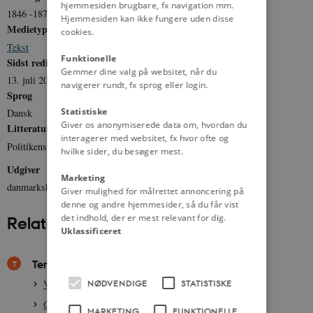
hjemmesiden brugbare, fx navigation mm.
1846 -1870
Hjemmesiden kan ikke fungere uden disse
Medietype
cookies.
Tekst
Funktionelle
Sidst redigeret
Gemmer dine valg på websitet, når du
13. juli 2012
navigerer rundt, fx sprog eller login.
Sprog
Statistiske
Dansk
Giver os anonymiserede data om, hvordan du
Litteratur
interagerer med websitet, fx hvor ofte og
Politikens Danmarks Historie bd. 11 (1964).
hvilke sider, du besøger mest.
Udgiver
Marketing
danmarkshistorien.dk
Giver mulighed for målrettet annoncering på
denne og andre hjemmesider, så du får vist
det indhold, der er mest relevant for dig.
Relateret indhold
Uklassificeret
Temaer
Vejen mod grundlov og demokrati, 1830-1849
NØDVENDIGE
STATISTISKE
Grundlovskampen, demokrati og stemmeret, 1848-1849
MARKETING
FUNKTIONELLE