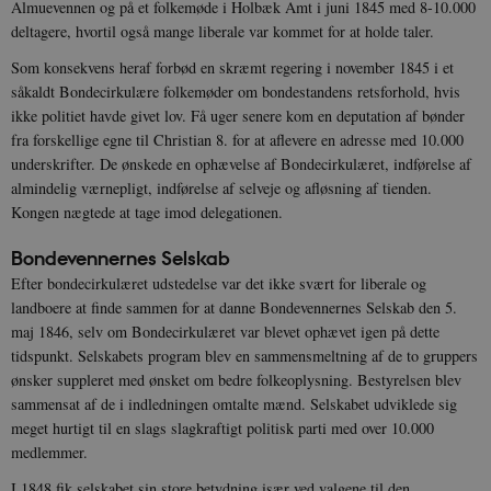
Almuevennen og på et folkemøde i Holbæk Amt i juni 1845 med 8-10.000
deltagere, hvortil også mange liberale var kommet for at holde taler.
Som konsekvens heraf forbød en skræmt regering i november 1845 i et
såkaldt Bondecirkulære folkemøder om bondestandens retsforhold, hvis
ikke politiet havde givet lov. Få uger senere kom en deputation af bønder
fra forskellige egne til Christian 8. for at aflevere en adresse med 10.000
underskrifter. De ønskede en ophævelse af Bondecirkulæret, indførelse af
almindelig værnepligt, indførelse af selveje og afløsning af tienden.
Kongen nægtede at tage imod delegationen.
Bondevennernes Selskab
Efter bondecirkulæret udstedelse var det ikke svært for liberale og
landboere at finde sammen for at danne Bondevennernes Selskab den 5.
maj 1846, selv om Bondecirkulæret var blevet ophævet igen på dette
tidspunkt. Selskabets program blev en sammensmeltning af de to gruppers
ønsker suppleret med ønsket om bedre folkeoplysning. Bestyrelsen blev
sammensat af de i indledningen omtalte mænd. Selskabet udviklede sig
meget hurtigt til en slags slagkraftigt politisk parti med over 10.000
medlemmer.
I 1848 fik selskabet sin store betydning især ved valgene til den