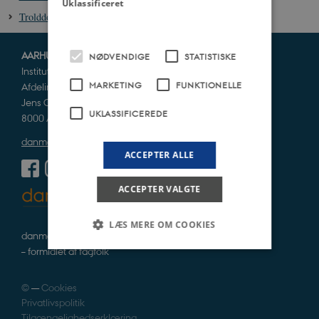
Uklassificeret
Trolddom i Danmark i 1500- og 1600-tallet
AARHUS UNIVERSITET
NØDVENDIGE
STATISTISKE
Institut for Kultur og Samfund
MARKETING
FUNKTIONELLE
Afdeling for Historie og Klassiske Studier
Jens Chr. Skous Vej 5
UKLASSIFICEREDE
8000 Aarhus C
danmarkshistorien@cas.au.dk
ACCEPTER ALLE
ACCEPTER VALGTE
LÆS MERE OM COOKIES
danmarkshistorie i tekst, lyd og billede
– formidlet af fagfolk
Nødvendige
Statistiske
Marketing
©
—
Cookies
Funktionelle
Uklassificerede
Privatlivspolitik
Tilgængelighedserklæring