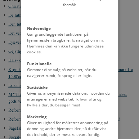
formål:
Christian 4. og brugen af historien
De lutherske teologers syn på trolddom i 1500- og 1600-tallet
Den lutherske kulturarv i Danmark, ca. 1536-1708
Nødvendige
Det verdslige juridiske system før 1660
Gør grundlæggende funktioner på
hjemmesiden brugbare, fx navigation mm.
Djævelen og trolddom i Danmark i 1500- og 1600-tallet
Hjemmesiden kan ikke fungere uden disse
Gejstligt sagefald, ca. 1100-1800
cookies.
Hals- og håndsret 1400-1660
Funktionelle
Krøniken om Gråbrødrenes fordrivelse fra deres klostre i Danmark fra
Gemmer dine valg på websitet, når du
navigerer rundt, fx sprog eller login.
1530'erne: uddrag om klostrene i Viborg og Næstved
Lokaladministration og lensvæsen før 1660
Statistiske
Giver os anonymiserede data om, hvordan du
MYTE: Beslaglagde den danske kongemagt alt den katolske kirkes
interagerer med websitet, fx hvor ofte og
gods ved reformationen i 1536?
hvilke sider, du besøger mest.
Reformationen i Danmark, 1520-1539
Marketing
Reformationsmonumentet på Bispetorvet i København fra 1943
Giver mulighed for målrettet annoncering på
Sagefald, 1085-1660
denne og andre hjemmesider, så du får vist
det indhold, der er mest relevant for dig.
Social- og fattigforsorg i Danmark, 1500-1933