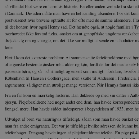
Navn
Navn
Ud
Navn
så ville det blot være en harmløs historie. En eller anden veninde fra skole
D
cf_clearance
_cfuvid
i Danmark. Desuden måtte man have en hel samling afsendere. For det kunne
Navn
Udbyde
VISITOR_INFO1_LIVE
Go
postvæsenet hvis brevene optrådte alt for ofte med de samme afsendere. Fra 
VISITOR_PRIVACY_METAD
.y
nmstat
Siteim
til det kontor, hvor også Henny sad. Det hændte også, at nogle familier i 
.danmar
overhovedet ikke forstod f.eks. ønsket om at genopfriske ungdomsvenskabet
NID
Go
.g
CloudFront-
.h5p.c
drejede sig om og spurgte, om det ikke var muligt at sende en nabodatter m
Key-Pair-Id
ferie.
YSC
Go
_gid
Google
.y
Hertil kom det sværeste problem: At sammensætte ferieforældrene med bør
.danmar
ofte ganske bestemte ønsker mht. alder og køn, fordi de for det meste sel
passende børn; og så - så rimeligt og enkelt som muligt - forklare, hvorfor
h5pcomsession
danmark
København til Hansen i Gothersgade, men skulle til Andersen i Fredericia.
CloudFront-
.h5p.c
argumenter, så digter man utroligt mange versioner. Når Hennys fantasi ikke 
Signature
Fra en far kom en mærkelig historie. Han dukkede op med sin datter i Aalbor
vuid
Vimeo.
øjesyn. Plejeforældrene hed noget andet end dem, han havde korresponderet 
.vimeo
fængsel mere. Han havde siddet indespærret i begyndelsen af 1933, men he
CloudFront-
.h5p.c
Region
Udvalget af børn var naturligvis tilfældigt, sådan som man havde ønsket det
CloudFront-
.h5p.c
man fra andre emigranter. Det var jo tilfældigt hvilke adresser, de kunne hu
Policy
telefonbøger. Dengang havde ingen af plejeforældrene telefon. En pige på 4
_ga_7J1SYH77RJ
.danmar