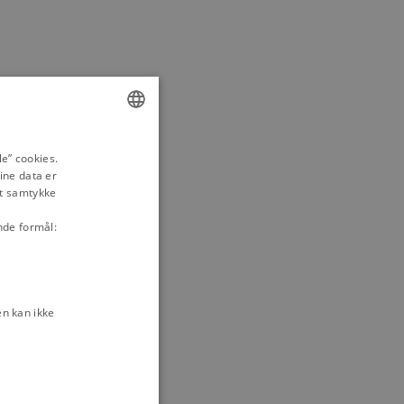
ENGLISH
e” cookies.
ine data er
DANISH
it samtykke
nde formål:
n kan ikke