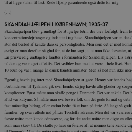
til at ligge staten til last. Røde Hjælp garanterede også dette for mig.
Hjemmesiden kan ikke funge
Navn
U
(…)
be_typo_user
TY
SKANDIAHJÆLPEN I KØBENHAVN; 1935-37
.d
Skandiahjælpen blev grundlagt for at hjælpe børn, der blev forfulgt, frem for
sp_t
Sp
koncentrationslejrfanger og indsatte i tugthuse. Skandiahjælpen var en da
.s
stor del bestod af kendte danske personligheder. Men som det er med komite
sp_landing
Sp
øvrigt er man derefter så glad for, at de har sagt ja, at man ikke forventer, 
.s
En prisværdig undtagelse fandtes i formanden for Skandiahjælpen: Lis Tørsle
JSESSIONID
Or
på den og var meget effektiv. Det vedblev hun med at være - hele livet. Hun
.n
10 børn og var i mange år dansk handelsminister. Men så hed hun ikke mer
Egentlig havde jeg intet med Skandiahjælpen at gøre. Henny var hendes høj
CookieScriptConsent
Co
da
Forbindelsen til Tyskland gik over hende, så jeg havde alle glæder og sorge
kompliceret: Først måtte man skaffe penge i Danmark. Det var enkelt. Der b
XSRF-TOKEN
da
altid var kutyme. Så måtte man overbevise folk om det gode formål og dets nyt
fast månedligt bidrag, eller endnu bedre få et barn på ferie. Så langt så godt
__cf_bm
Cl
familier, og svar rullede ind på Lis Tørsleffs adresse. Men det var sværere a
.v
første måtte man kende adresserne, og for det andet måtte man digte en elle
som man skrev til. De skulle jo have en følelse af, at menneskene kendte di
til Danmark. Men det måtte naturligvis også være sådan, at Gestapo uden m