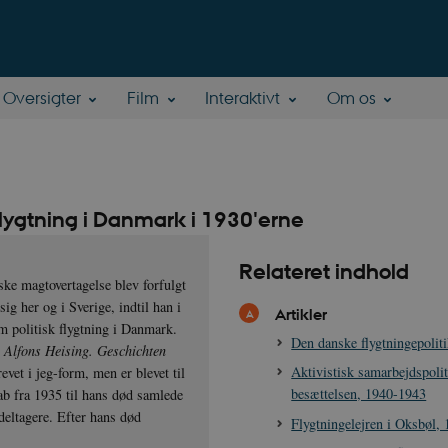
Oversigter
Film
Interaktivt
Om os
flygtning i Danmark i 1930'erne
Relateret indhold
ske magtovertagelse blev forfulgt
ig her og i Sverige, indtil han i
Artikler
om politisk flygtning i Danmark.
Den danske flygtningepolit
g
Alfons Heising. Geschichten
Aktivistisk samarbejdspoli
evet i jeg-form, men er blevet til
besættelsen, 1940-1943
b fra 1935 til hans død samlede
deltagere. Efter hans død
Flygtningelejren i Oksbøl,