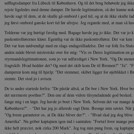
udflugtsdamper fra Lübeck til København. Og til det brug behøvede jeg ikk
rejste ligeledes med denne damper. De havde legitimation, så der kunne nok
havde sagt til dem, at de skulle gå ombord i god tid, og at de ikke skulle la
jeg først ombord ganske kort tid før afrejse. Jeg regnede med, at man så hav
Tolderne var jeg hurtigt færdig med. Bagage havde jeg jo ikke. Det var jo k
paskontrollørernes kløer. Egentlig var de ikke paskontrollører. Der var kun
Det var kun nødvendigt med en slags endagstilladelse. Det var folk fra Stats
anden måde blevet mistroiske over for mig: "Vis os Deres legitimation en ga
styrmandslegitimationen, som jo var udfærdiget i New York. "Og De mener
fragtskib. Hvad hedder det? Og med det skib kom De til Bremen?" "Ja". "F
damperen kom mig til hjælp: "Det stemmer, skibet ligger for øjeblikket i Br
stemte. Det stod jo i avisen.
De to andre startede forfra: "De påstår altså, at De bor i New York. Hvor b
det nærmeste posthus?". Den ene af dem vidste tilsyneladende god besked.
fange mig i en løgn. Jeg havde jo boet i New York. Selvom det var mange år
København?". - "Det har jeg jo allerede sagt Dem. Besøge min søster. Når je
"Og hvem garanterer os, at De ikke bliver der?". - "Hvad skal jeg dog blive de
Amerika". Nu griber kaptajnen igen ind i samtalen: "Fortæl hvor mange pen
ikke helt præcist, nok cirka 200 Mark". Jeg tog min pung frem, og kaptajn