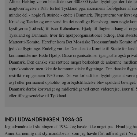
Alfons Heising var en blandt de over 300.000 tyske flygtninge, der i de før
magtovertagelse i 1933 forlod Tyskland pga. nazismens forfølgelser af is
mindre del - nogle få tusinde - endte i Danmark. Flugtruterne var først 
Kruså og Tønder og over vand fra det nordlige Flensborg, men nogle kom
kystbyerne (Lübeck) til især København. Hjælp til flugten afhang af orga
Tyskland og Danmark, hvor fire hjælpeorganisationer bidrog. Den størst
Matteotti-Komite. Herefter kom Det Mosaiske Troessamfunds Komite af 
jødiske flygtninge. Endelig var der Den danske Komite til Støtte for land
kommunisternes Røde Hjælp. Disse organisationer igangsatte også privat 
Danmark. Den danske stat støttede meget beskedent de ankomne 'medlemm
støttekomiteer, men ikke de kommunistiske flygtninge. Den danske flygtn
restriktiv op gennem 1930'erne. Det var forbudt for flygtningene at være 
asyl eller permanent opholds- og arbejdstilladelse blev sjældent bevilget
Danmark derfor kortvarigt og midlertidigt ved enten vidererejse, især til
eller tilbagesendelse til Tyskland.
IND I UDVANDRINGEN, 1934-35
Jeg udvandrede i slutningen af 1934. Jeg havde ikke noget pas. Hvad jeg hav
Amerika, nemlig mit styrmandsbevis, som jeg havde fået udfærdiget i New 