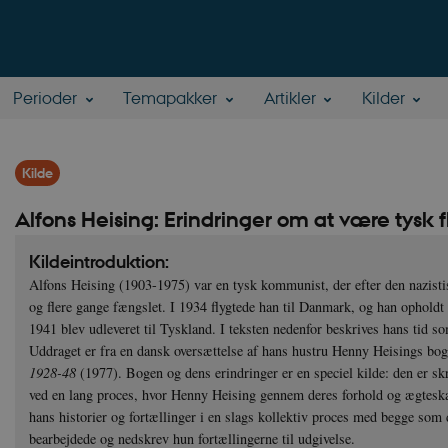
Perioder
Temapakker
Artikler
Kilder
Kilde
Alfons Heising: Erindringer om at være tysk 
Kildeintroduktion:
Alfons Heising (1903-1975) var en tysk kommunist, der efter den nazisti
og flere gange fængslet. I 1934 flygtede han til Danmark, og han opholdt s
1941 blev udleveret til Tyskland. I teksten nedenfor beskrives hans tid s
Uddraget er fra en dansk oversættelse af hans hustru Henny Heisings bo
1928-48
(1977). Bogen og dens erindringer er en speciel kilde: den er skr
ved en lang proces, hvor Henny Heising gennem deres forhold og ægteska
hans historier og fortællinger i en slags kollektiv proces med begge som 
bearbejdede og nedskrev hun fortællingerne til udgivelse.