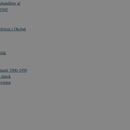
behandling af
 1945
elejren i Oksbøl
itik
mark 1900-1950
 dansk
stiden