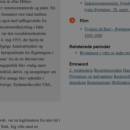
ste år efter Hitlers
Indenrigsministeriet: Syge
ær venstreorienterede og jøder. En
tyske flygtninge, 28. marts
og fremmest over land mellem
Film
 også med udflugtsskibe fra
nisationstilknytning i både
Tyskere på flugt - flygtning
e var den socialdemokratiske
1945-1949
4. maj 1933, der hjælp de
flygtige Aandsarbejdere og
Relaterede perioder
hjælpearbejde for flygtningene i
Brydninger i ydre og indre pol
er' fra de tre førstnævnte
Emneord
ingepolitik blev stadig mere
2. verdenskrig
Besættelsestiden
Dan
politisk aktive, og ansøgninger om
Flygtninge og indvandrere
Kernestof
. For mange blev opholdet i
demokrati
Kommunisme
Mellemkrig
 Sverige, Sydamerika eller USA,
de, var en legitimation fra min tid i
York. Jeg ville med en