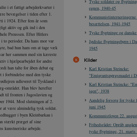
Tyske soldater og flygtnin
ie i et fattigt arbejderkvarter i
egnen, 1940-45
re bevægelser i tiden efter 1.
Kommunistinterneringerne
rti i 1924. Efter fem år som
besættelsen, 1941-1945
ligt aktiv og gik ind i den
Tyske flygtninge og danske
 hele Preussen. Efter Hitlers
t i to perioder. Da hans mor var
Jødiske flygtningebørn i D
styre, bad hun ham om at tage væk
1945
n var her sammen med sin kæreste
Kilder
tiv i hjælpearbejdet for andre
rdi han talte for åben debat og
Karl Kristian Steincke:
t i forbindelse med den tyske
"Emigrantspørgsmaalet i 
dlejren udleveret til Tyskland i
Karl Kristian Steincke: "E
borg-området. Han blev herefter
igen", 1938
t til fronten i Jugoslavien og
Aandelig forsorg for tyske 
ober 1944. Mod slutningen af 2.
juni 1945
r at være almindelig tysk soldat.
ledhugger i byen Kleinbarkau i
Kommunistloven 22. augus
an stærkt præget af sine
Frihedsrådet: Opråb angåen
ns kunstneriske arbejde.
tyske flygtninge, 21. marts