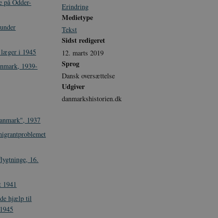
ge på Odder-
Erindring
Medietype
 under
Tekst
Sidst redigeret
 læger i 1945
12. marts 2019
Sprog
anmark, 1939-
Dansk oversættelse
Udgiver
danmarkshistorien.dk
Danmark", 1937
migrantproblemet
flygtninge, 16.
t 1941
de hjælp til
 1945