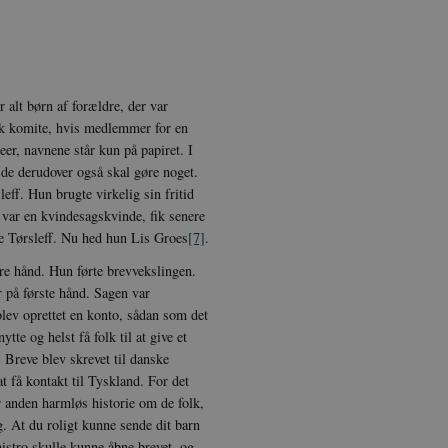
rer uden disse cookies.
dbyder / Domæne
Udløb
Beskrivelse
Session
Denne cookie sættes af vores CMS-udbyder, 
PO3 Association
identificere en backend-session, når en bac
anmarkshistorien.dk
TYPO3 eller Frontend.
 alt børn af forældre, der var
1 år
Krævet for at sikre funktionaliteten af det i
otify Inc.
nsk komite, hvis medlemmer for en
Dette resulterer ikke i funktionalitet på tvæ
potify.com
er, navnene står kun på papiret. I
1 dag
Krævet for at sikre funktionaliteten af det i
otify Inc.
at de derudover også skal gøre noget.
Dette resulterer ikke i funktionalitet på tvæ
potify.com
ff. Hun brugte virkelig sin fritid
Session
Generel formål platform session cookie, bru
acle Corporation
 var en kvindesagskvinde, fik senere
JSP. Bruges normalt til at opretholde en a
r-data.net
e Tørsleff. Nu hed hun Lis Groes
[7]
.
serveren.
re hånd. Hun førte brevvekslingen.
1 år
Denne cookie bruges af Cookie-Script.com-tj
okieScript
præferencer om samtykke til besøgende. De
nmarkshistorien.dk
r på første hånd. Sagen var
Cookie-Script.com cookiebanner fungerer ko
lev oprettet en konto, sådan som det
nmarkshistoriendk.h5p.com
1 dag
Denne cookie er skrevet for at hjælpe med 
te og helst få folk til at give et
forhindre forfalskningsangreb på tværs af 
. Breve blev skrevet til danske
30
Denne cookie bruges til at skelne mellem m
oudflare Inc.
t få kontakt til Tyskland. For det
minutter
gavnligt for hjemmesiden for at lave gyldig
imeo.com
deres hjemmeside.
r anden harmløs historie om de folk,
g. At du roligt kunne sende dit barn
istro skulle kunne åbne brevet, og