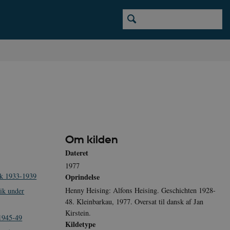
Om kilden
Dateret
1977
ik 1933-1939
Oprindelse
Henny Heising: Alfons Heising. Geschichten 1928-
tik under
48. Kleinbarkau, 1977. Oversat til dansk af Jan
Kirstein.
 1945-49
Kildetype