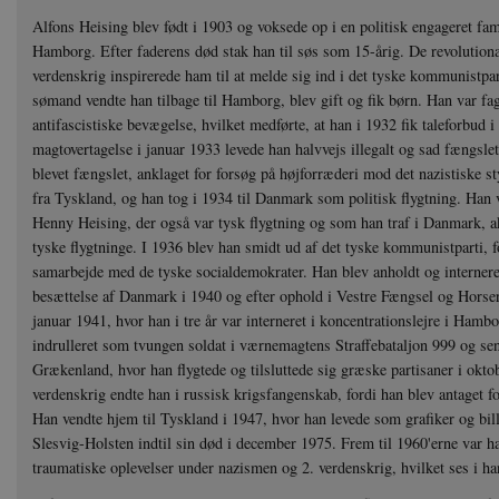
Alfons Heising blev født i 1903 og voksede op i en politisk engageret famil
Hamborg. Efter faderens død stak han til søs som 15-årig. De revolutionæ
verdenskrig inspirerede ham til at melde sig ind i det tyske kommunistpa
sømand vendte han tilbage til Hamborg, blev gift og fik børn. Han var fag
antifascistiske bevægelse, hvilket medførte, at han i 1932 fik taleforbud i
magtovertagelse i januar 1933 levede han halvvejs illegalt og sad fængsle
blevet fængslet, anklaget for forsøg på højforræderi mod det nazistiske 
fra Tyskland, og han tog i 1934 til Danmark som politisk flygtning. Ha
Henny Heising, der også var tysk flygtning og som han traf i Danmark, ak
tyske flygtninge. I 1936 blev han smidt ud af det tyske kommunistparti, fo
samarbejde med de tyske socialdemokrater. Han blev anholdt og internere
besættelse af Danmark i 1940 og efter ophold i Vestre Fængsel og Horserø
januar 1941, hvor han i tre år var interneret i koncentrationslejre i Ham
indrulleret som tvungen soldat i værnemagtens Straffebataljon 999 og send
Grækenland, hvor han flygtede og tilsluttede sig græske partisaner i okt
verdenskrig endte han i russisk krigsfangenskab, fordi han blev antaget fo
Han vendte hjem til Tyskland i 1947, hvor han levede som grafiker og bil
Slesvig-Holsten indtil sin død i december 1975. Frem til 1960'erne var h
traumatiske oplevelser under nazismen og 2. verdenskrig, hvilket ses i ha