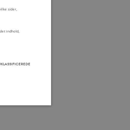
lke sider,
det indhold,
UKLASSIFICEREDE
som navigation mm.