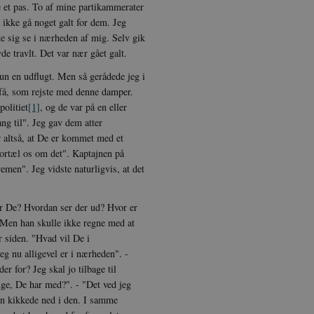
e et pas. To af mine partikammerater
 ikke gå noget galt for dem. Jeg
de sig se i nærheden af mig. Selv gik
de travlt. Det var nær gået galt.
un en udflugt. Men så gerådede jeg i
 få, som rejste med denne damper.
politiet
[1]
, og de var på en eller
ng til". Jeg gav dem atter
 altså, at De er kommet med et
ortæl os om det". Kaptajnen på
emen". Jeg vidste naturligvis, at det
or De? Hvordan ser der ud? Hvor er
 Men han skulle ikke regne med at
 siden. "Hvad vil De i
g nu alligevel er i nærheden". -
r for? Jeg skal jo tilbage til
ge, De har med?". - "Det ved jeg
en kikkede ned i den. I samme