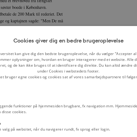
med et brevhoved fra fængslet
in søster boede i København.
betale de 200 Mark til rederiet. Det
egge og kaptajnen sagde: "Men De må
ævlen må vide hvorfor. Det var jo
Cookies giver dig en bedre brugeroplevelse
 penge og udstede mig en kvittering.
n. De to ubehagelige typer var der
versitet kan give dig den bedste brugeroplevelse, når du vælger ”Accepter all
eren var allerede ude af havnen, og
mmer oplysninger om, hvordan en bruger interagerer med et website. Alle d
om betydningsfulde, som f.eks.: Vi
et, og de kan ikke bruges til at identificere dig direkte. Du kan altid ændre d
mmerater, August, kikke frem rundt
under Cookies i webstedets footer.
tet bruger egne cookies og cookies sat af vores samarbejdspartnere til følge
it stille sind tænkte jeg: "Forbandet.
op langs siden, og de steg ned i den.
ik forbi mig, sagde han: "Man skal
lig min cigaret, da jeg stod i et
ggende funktioner på hjemmesiden brugbare, fx navigation mm. Hjemmeside
 disse cookies.
ke kalde det udvandring. Jeg havde
g fra koncentrationslejrene. Dem havde
e
alg på websitet, når du navigerer rundt, fx sprog eller login.