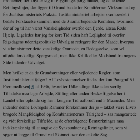
Problemer, der knytter sig til Flygtningespørgsmaalet, og de ledende
Retningslinjer, der ligger til Grund baade for Komitéernes Virksomhed og
for Justitsministeriets Praksis. Justitsministeriet arbejder overhovedet i
bedste Forstaaelse sammen med de 3 samarbejdende Komiteer, hvorimod
der af og til har været Vanskeligheder overfor den fjerde, altsaa Røde
Hjælp. Ligeledes har jeg for kort Tid siden haft Lejlighed til overfor
Rigsdagens udenrigspolitiske Udvalg at redegøre for den Maade, hvorpaa
vi administrerer dette vanskelige Omraade, en Redegørelse, som vel
affødte forskellige Spørgsmaal, men ikke Kritik eller Modstand fra nogens
Side indenfor Udvalget.
Men hvilke er da de Grundsætninger eller vejledende Regler, som
Justitsministeriet følger? Af Lovbestemmelser findes der kun Paragraf 6 i
Fremmedloven
[9]
af 1936, hvorefter Udlændinge ikke uden særlig
Tilladelse maa tage Arbejde, Stilling eller anden Beskæftigelse her i
Landet eller opholde sig her i længere Tid uafbrudt end 3 Maaneder. Men
indenfor denne Lovregels Rammer forekommer der jo – takket være Livets
brogede Mangfoldighed og Kombinationernes Talrighed – saa mangeartede
og vidt forskellige Tilfælde, at de efterfølgende Bemærkninger maa
indskrænke sig til at angive de Synspunkter og Retningslinjer, som vi
søger at lægge til Grund ved Skønnet over den enkelte Sag.