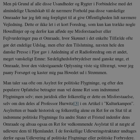
Men på Grund af alle disse Usandheder og Rygter i Forbindelse med det
almindelige Ukendskab til de nærmere Forhold paa disse vanskelige
Omraader har jeg følt mig forpligtet til at give Offentligheden lidt nærmere
Vejledning. Dette er ikke let i et kort Foredrag, som kun kan trække nogle
Hovedlinjer op og derfor kan afføde nye Misforstaaelser eller
Fejlvurderinger paa et Omraade, hvor Skønnet i det enkelte Tilfælde ofte
gør det endelige Udslag, men efter den Tilslutning, næsten hele den
danske Presse i Fjor gav i Anledning af et Radioforedrag om et andet,
meget vanskeligt Emne: Sædelighedsforbrydelser mod ganske unge, et
Omraade, hvor den videstgaaende Oplysning viste sig tiltrængt, vover jeg
paany Forsøget og kaster mig paa Hovedet ud i Strømmen.
Man taler saa ofte om Asylret for politiske Flygtninge, og efter den
populære Opfattelse betragter man vel denne Ret som indrømmet
Flygtningen selv; men juridisk eller folkeretlig er dette en Misforstaaelse,
selv om den deles af Professor Hurwitz
[3]
i en Artikel i ”Kulturkampen”.
Asylretten er baade historisk og folkeretlig alene en Ret for en Stat til at
indrømme politiske Flygtninge fra andre Stater et Fristed indenfor dens
Omraade og altsaa ogsaa en Ret for vedkommende Asylstat til at nægte af
udlevere dem til Hjemlandet. I de forskellige Udleveringstraktater undtages
derfor ogsaa Udlevering af politiske Flygtninge eller politiske Forbrydere.