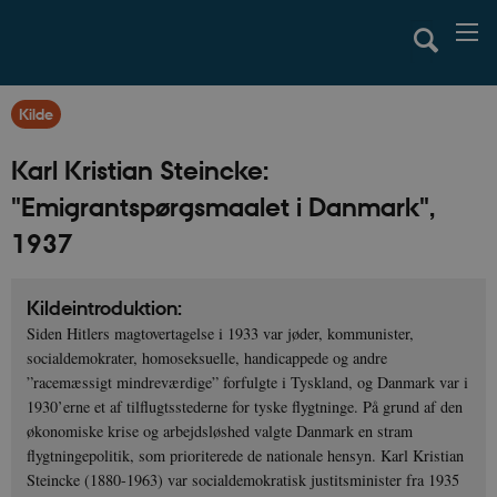
Kilde
Karl Kristian Steincke:
"Emigrantspørgsmaalet i Danmark",
1937
Kildeintroduktion:
Siden Hitlers magtovertagelse i 1933 var jøder, kommunister,
socialdemokrater, homoseksuelle, handicappede og andre
”racemæssigt mindreværdige” forfulgte i Tyskland, og Danmark var i
1930’erne et af tilflugtsstederne for tyske flygtninge. På grund af den
økonomiske krise og arbejdsløshed valgte Danmark en stram
flygtningepolitik, som prioriterede de nationale hensyn. Karl Kristian
Steincke (1880-1963) var socialdemokratisk justitsminister fra 1935