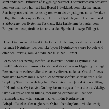
samt endvidere Definition af Flygtningebegrebet. Overenskomsten omfatter
kun Personer, som har haft fast Bopæl i Tyskland, som ikke har anden
Statsborgerret end den tyske, og om hvem det er godtgjort, at han hverken
retlig eller faktisk nyder Beskyttelse af det tyske Rige. F. Eks. kan polske
sp_landing
1 dag
Spotify Inc.
.spotify.com
Statsborgere, der flygter fra Tyskland, ikke herhjemme betragtes som
Emigranter, netop fordi de jo har et andet Hjemland at søge Tilflugt i.
Denne Overenskomst har ikke fået større Betydning for de her i Landet
værende Flygtninge, idet den ikke byder Flygtningene større Fordele end
JSESSIONID
Session
Oracle Corporation
efter den Praksis, som vi stadig har fulgt her i Landet.
.nr-data.net
Forholdene har nemlig medført, at Begrebet ”politisk Flygtning” har
maattet udvides af humane Grunde, saaledes at vi som Flygtninge betragter
Personer, som godtgør eller dog sandsynliggør, at de paa Grund af deres
politiske Overbevisning, Race eller Samfundsopfattelse udsætter sig for
betydelig Straf eller Anbringelse i Koncentrationslejr ved at vende tilbage
CookieScriptConsent
1 år
CookieScript
til Hjemlandet. Og i et vist Omfang har man ogsaa, for at disse ulykkelige
danmarkshistorien.dk
ikke skal synke helt til Bunds, moralsk og økonomisk, i det dem
fremmede Land, efterhaanden maattet mildne Reglerne om
Arbejdstilladelse efter nogle Aars Ophold her, dog kun, hvis de i øvrigt
ikke har givet Anledning til Kritik, hvis vedkommende Fagorganisation