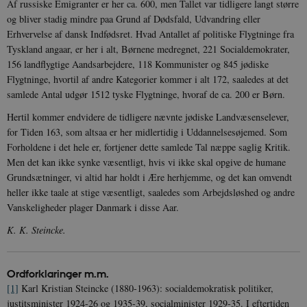
Af russiske Emigranter er her ca. 600, men Tallet var tidligere langt større
vuid
1 år 1
D
Vimeo.com Inc.
og bliver stadig mindre paa Grund af Dødsfald, Udvandring eller
måned
V
.vimeo.com
p
Erhvervelse af dansk Indfødsret. Hvad Antallet af politiske Flygtninge fra
Tyskland angaar, er her i alt, Børnene medregnet, 221 Socialdemokrater,
CloudFront-
.h5p.com
Session
A
Region
156 landflygtige Aandsarbejdere, 118 Kommunister og 845 jødiske
Flygtninge, hvortil af andre Kategorier kommer i alt 172, saaledes at det
CloudFront-
.h5p.com
Session
A
Policy
samlede Antal udgør 1512 tyske Flygtninge, hvoraf de ca. 200 er Børn.
_ga_7J1SYH77RJ
.danmarkshistorien.dk
1 år 1
G
Hertil kommer endvidere de tidligere nævnte jødiske Landvæsenselever,
måned
for Tiden 163, som altsaa er her midlertidig i Uddannelsesøjemed. Som
_ga
1 år 1
D
Google LLC
Forholdene i det hele er, fortjener dette samlede Tal næppe saglig Kritik.
måned
k
.danmarkshistorien.dk
U
Men det kan ikke synke væsentligt, hvis vi ikke skal opgive de humane
s
Grundsætninger, vi altid har holdt i Ære herhjemme, og det kan omvendt
i
a
heller ikke taale at stige væsentligt, saaledes som Arbejdsløshed og andre
a
c
Vanskeligheder plager Danmark i disse Aar.
s
b
K. K. Steincke.
e
n
i
i
Ordforklaringer m.m.
s
s
[1]
Karl Kristian Steincke (1880-1963): socialdemokratisk politiker,
b
s
justitsminister 1924-26 og 1935-39, socialminister 1929-35. I eftertiden