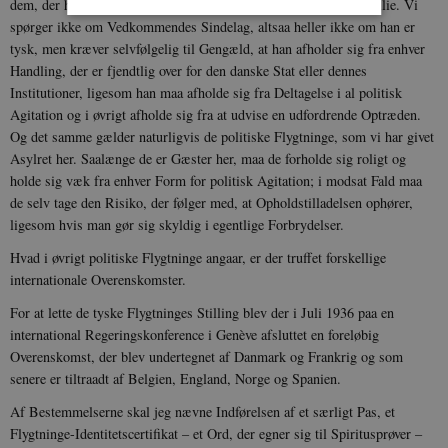
dem, der har et billigt
[10]
Krav paa at bo sammen med nær Familie. Vi
spørger ikke om Vedkommendes Sindelag, altsaa heller ikke om han er
tysk, men kræver selvfølgelig til Gengæld, at han afholder sig fra enhver
Nødvendige
Statistiske
Marketing
Handling, der er fjendtlig over for den danske Stat eller dennes
Funktionelle
Uklassificerede
Institutioner, ligesom han maa afholde sig fra Deltagelse i al politisk
Agitation og i øvrigt afholde sig fra at udvise en udfordrende Optræden.
Nødvendige cookies hjælper med at gøre
Og det samme gælder naturligvis de politiske Flygtninge, som vi har givet
hjemmesiden brugbar ved at aktivere nogle
grundlæggende funktioner som navigation mm.
Asylret her. Saalænge de er Gæster her, maa de forholde sig roligt og
Hjemmesiden kan ikke fungerer uden disse
holde sig væk fra enhver Form for politisk Agitation; i modsat Fald maa
cookies.
de selv tage den Risiko, der følger med, at Opholdstilladelsen ophører,
Navn
Udbyder / Domæne
Udløb
ligesom hvis man gør sig skyldig i egentlige Forbrydelser.
be_typo_user
Session
TYPO3 Association
Hvad i øvrigt politiske Flygtninge angaar, er der truffet forskellige
.danmarkshistorien.dk
internationale Overenskomster.
For at lette de tyske Flygtninges Stilling blev der i Juli 1936 paa en
international Regeringskonference i Genève afsluttet en foreløbig
Overenskomst, der blev undertegnet af Danmark og Frankrig og som
senere er tiltraadt af Belgien, England, Norge og Spanien.
sp_t
1 år
Spotify Inc.
Af Bestemmelserne skal jeg nævne Indførelsen af et særligt Pas, et
.spotify.com
Flygtninge-Identitetscertifikat – et Ord, der egner sig til Spiritusprøver –