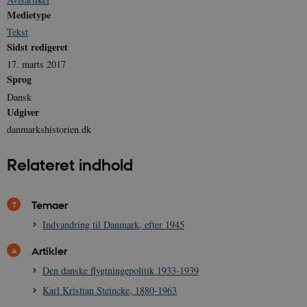
Medietype
Tekst
Sidst redigeret
17. marts 2017
Sprog
Dansk
Udgiver
danmarkshistorien.dk
Relateret indhold
Temaer
Indvandring til Danmark, efter 1945
Artikler
Den danske flygtningepolitik 1933-1939
Karl Kristian Steincke, 1880-1963