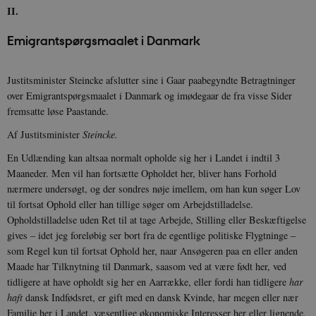
II.
Emigrantspørgsmaalet i Danmark
Justitsminister Steincke afslutter sine i Gaar paabegyndte Betragtninger
over Emigrantspørgsmaalet i Danmark og imødegaar de fra visse Sider
fremsatte løse Paastande.
Af Justitsminister
Steincke.
En Udlænding kan altsaa normalt opholde sig her i Landet i indtil 3
Maaneder. Men vil han fortsætte Opholdet her, bliver hans Forhold
nærmere undersøgt, og der sondres nøje imellem, om han kun søger Lov
til fortsat Ophold eller han tillige søger om Arbejdstilladelse.
Opholdstilladelse uden Ret til at tage Arbejde, Stilling eller Beskæftigelse
gives – idet jeg foreløbig ser bort fra de egentlige politiske Flygtninge –
som Regel kun til fortsat Ophold her, naar Ansøgeren paa en eller anden
Maade har Tilknytning til Danmark, saasom ved at være født her, ved
tidligere at have opholdt sig her en Aarrække, eller fordi han tidligere
har
haft
dansk Indfødsret, er gift med en dansk Kvinde, har megen eller nær
Familie her i Landet, væsentlige økonomiske Interesser her eller lignende.