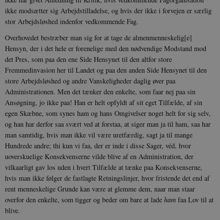
ikke modsætter sig Arbejdstilladelse, og hvis der ikke i forvejen er særlig
stor Arbejdsløshed indenfor vedkommende Fag.
XSRF-TOKEN
danmarkshistoriendk.h5p.com
1 dag
Overhovedet bestræber man sig for at tage de almenmenneskelig[e]
Hensyn, der i det hele er forenelige med den nødvendige Modstand mod
det Pres, som paa den ene Side Hensynet til den altfor store
Fremmedinvasion her til Landet og paa den anden Side Hensynet til den
store Arbejdsløshed og andre Vanskeligheder daglig øver paa
Administrationen. Men det tænker den enkelte, som faar nej paa sin
__cf_bm
30
Cloudflare Inc.
Ansøgning, jo ikke paa! Han er helt opfyldt af sit eget Tilfælde, af sin
minutte
.vimeo.com
egen Skæbne, som synes ham og hans Omgivelser noget helt for sig selv,
og han har derfor saa svært ved at forstaa, at siger man ja til ham, saa har
man samtidig, hvis man ikke vil være uretfærdig, sagt ja til mange
Hundrede andre; thi kun vi faa, der er inde i disse Sager, véd, hvor
uoverskuelige Konsekvenserne vilde blive af en Administration, der
vilkaarligt gav los uden i hvert Tilfælde at tænke paa Konsekvenserne,
hvis man ikke følger de fastlagte Retningslinjer, hvor fristende det end af
rent menneskelige Grunde kan være at glemme dem, naar man staar
Udbyder /
Navn
Udløb
Beskrivelse
overfor den enkelte, som tigger og beder om bare at lade
ham
faa Lov til at
Domæne
Udbyder /
Udbyder /
Navn
Navn
Udløb
Udløb
Beskrivelse
Besk
blive.
Domæne
Domæne
cf_clearance
1 år
Podbean
Cloudflare,
Navn
Udbyder / Domæne
Udløb
B