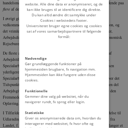
handelsmæssige Fordele for Danmark, eller endelig naar Paagældende paa
website. Alle dine data er anonymiseret, og de
flere
af de Maader, jeg før har nævnt, har Tilknytning til Landet.
kan ikke bruges til at identificere dig direkte.
Du kan altid ændre dit samtykke under
I øvrigt gives Arbejdstilladelse normalt kun efter Anbefaling af
Cookies i webstedets footer.
vedkommende Fagministerium eller en eller anden faglig Institution, og
Universitetet bruger egne cookies og cookies
det vrimler derfor i disse Sager med Erklæringer fra Fagforeninger,
sat af vores samarbejdspartnere til følgende
formål:
Arbejdsdirektoratet, Grosserersocietetet, Artistforbundet, landøkonomisk
Rejsebureau, Musikraadet o. s. v. o. s. v.
De fleste af disse Udtalelser modsætter sig i Reglen Meddelelse af
Nødvendige
Arbejdstilladelse. Saafremt der er Mulighed for, at en udenlandsk
Gør grundlæggende funktioner på
Specialarbejder kan oplære dansk Arbejdskraft, betinges Tilladelsen
hjemmesiden brugbare, fx navigation mm.
yderligere af saadan Oplæring, saaledes at den udenlandske
Hjemmesiden kan ikke fungere uden disse
Specialarbejders Arbejdstilladelse som Regel ikke forlænges udover det
cookies.
Tidspunkt, hvor en dansk Arbejder er oplært; i Praksis foretager en del
Arbejdsgivere dog en Række Krumspring for stadig at konstatere den
Funktionelle
Gemmer dine valg på websitet, når du
Fremmedes Uundværlighed og deres Landsmænds Uegnethed til
navigerer rundt, fx sprog eller login.
Oplæring.
I Tilfælde, hvor der kan blive Tale om som Følge af Arbejdstilladelse til
Statistiske
Giver os anonymiserede data om, hvordan du
Udlændinge, at disse senere vil udføre betydelige Pengebeløb her fra
interagerer med websitet, fx hvor ofte og
Landet, f. Eks. internationalt berømte Kunstnere, der omtrent forlanger et