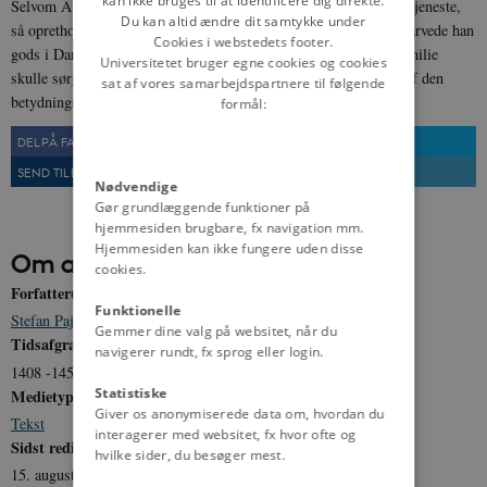
kan ikke bruges til at identificere dig direkte.
Selvom Andrew Ogard siden sin ungdom havde været i engelsk tjeneste,
Du kan altid ændre dit samtykke under
så opretholdt han dog forbindelsen med sine slægtninge; i 1445 arvede han
Cookies i webstedets footer.
gods i Danmark, og i sit testamente angav han, at den danske familie
Universitetet bruger egne cookies og cookies
skulle sørge for, at en af hans døtre skulle gifte sig med en søn af den
sat af vores samarbejdspartnere til følgende
betydningsfulde danske rigsråd Axel Pedersen Thott.
formål:
DEL PÅ FACEBOOK
DEL PÅ TWITTER
SEND TIL EN VEN
UDSKRIV
Nødvendige
Gør grundlæggende funktioner på
hjemmesiden brugbare, fx navigation mm.
Hjemmesiden kan ikke fungere uden disse
Om artiklen
cookies.
Forfatter(e)
Funktionelle
Stefan Pajung
Gemmer dine valg på websitet, når du
Tidsafgrænsning
navigerer rundt, fx sprog eller login.
1408 -1454
Statistiske
Medietype
Giver os anonymiserede data om, hvordan du
Tekst
interagerer med websitet, fx hvor ofte og
Sidst redigeret
hvilke sider, du besøger mest.
15. august 2011