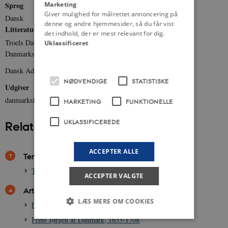
Marketing
Sprog
Giver mulighed for målrettet annoncering på
Dansk
denne og andre hjemmesider, så du får vist
Litteratur
det indhold, der er mest relevant for dig.
Troels Dahlerup: De fire stænder. Gyldendals og Politikens
Uklassificeret
Danmarkshistorie 1400-1500, bind 6 (1989).
Dansk Adels Aarbog (1926).
NØDVENDIGE
STATISTISKE
Udgiver
danmarkshistorien.dk
MARKETING
FUNKTIONELLE
UKLASSIFICEREDE
Relateret indhold
ACCEPTER ALLE
Temaer
Tema om Magtens Segl, 1458
ACCEPTER VALGTE
Artikler
LÆS MERE OM COOKIES
Erik af Pommern, ca. 1382-1459
Prins Jørgen af Danmark, 1653-1708