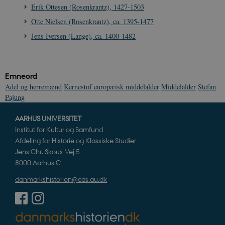
Erik Ottesen (Rosenkrantz), 1427-1503
Nødvendige
Statistiske
Marketing
Otte Nielsen (Rosenkrantz), ca. 1395-1477
Funktionelle
Uklassificerede
Jens Iversen (Lange), ca. 1400-1482
Nødvendige cookies hjælper med at gøre
hjemmesiden brugbar ved at aktivere nogle
grundlæggende funktioner som navigation mm.
Hjemmesiden kan ikke fungerer uden disse
Emneord
cookies.
Adel og herremænd
Kernestof europæisk middelalder
Middelalder
Stefan
Navn
Udbyder / Domæne
Udløb
Pajung
be_typo_user
Session
TYPO3 Association
.danmarkshistorien.dk
AARHUS UNIVERSITET
Institut for Kultur og Samfund
Afdeling for Historie og Klassiske Studier
Jens Chr. Skous Vej 5
8000 Aarhus C
danmarkshistorien@cas.au.dk
sp_t
1 år
Spotify Inc.
.spotify.com