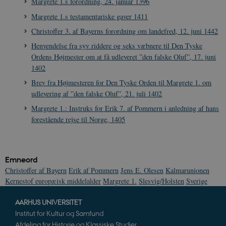
Margrete 1.s forordning, 24. januar 1396
JSESSIONID
Session
Margrete 1.s testamentariske gaver 1411
Oracle Corporation
.nr-data.net
Christoffer 3. af Bayerns forordning om landefred, 12. juni 1442
Henvendelse fra syv riddere og seks væbnere til Den Tyske
Ordens Højmester om at få udleveret ”den falske Oluf”, 17. juni
1402
Brev fra Højmesteren for Den Tyske Orden til Margrete 1. om
CookieScriptConsent
1 år
CookieScript
udlevering af ”den falske Oluf”, 21. juli 1402
danmarkshistorien.dk
Margrete 1.: Instruks for Erik 7. af Pommern i anledning af hans
forestående rejse til Norge, 1405
Emneord
Christoffer af Bayern
Erik af Pommern
Jens E. Olesen
Kalmarunionen
XSRF-TOKEN
danmarkshistoriendk.h5p.com
1 dag
Kernestof europæisk middelalder
Margrete 1.
Slesvig/Holsten
Sverige
AARHUS UNIVERSITET
Institut for Kultur og Samfund
Afdeling for Historie og Klassiske Studier