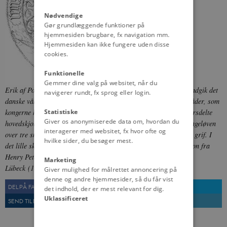
Nødvendige
Gør grundlæggende funktioner på
hjemmesiden brugbare, fx navigation mm.
Hjemmesiden kan ikke fungere uden disse
cookies.
Funktionelle
Gemmer dine valg på websitet, når du
Erik af Pommerns segl. Efter Kalmarunionens dannelse i 1397 indgik det
navigerer rundt, fx sprog eller login.
danske våben i et skjold, der var sammensat af felter for de områder, som
Statistiske
kongerne herskede over eller gjorde krav på. I Seglet ses i det korsdelte
Giver os anonymiserede data om, hvordan du
hovedskjold de tre danske løver, de tre kroner, der ligesom folkungeløven
interagerer med websitet, fx hvor ofte og
over tre smalle skråbjælker betegner Sverige, og den pommerske grif. I
hvilke sider, du besøger mest.
det lille skjold på korset ses Norges øksebærende løve. Illustration fra
Henry Petersen
Et dansk Flag fra Unionstiden i Maria-Kirken i
Marketing
Lübeck
(1882).
Fra:
Wikimedia Commons
Giver mulighed for målrettet annoncering på
denne og andre hjemmesider, så du får vist
DEL PÅ FACEBOOK
DEL PÅ TWITTER
det indhold, der er mest relevant for dig.
Uklassificeret
SEND TIL EN VEN
UDSKRIV