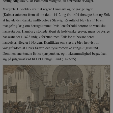
hertug Bugislav 9. af Pommern-Wolgast, til nærmeste arvtager.
Margrete 1. vedblev reelt at regere Danmark og de øvrige riger
(Kalmarunionen) frem til sin død i 1412, og fra 1404 forsøgte hun og Erik
at hævde den danske indflydelse i Slesvig. Resultatet blev fra 1416 en
mangeårig krig om hertugdømmet, hvis lensforhold berørte de vendiske
hansestæder. Hamburg støttede åbent de holstenske grever, mens de øvrige
hansestæder i 1423 indgik forbund med Erik for at bevare deres
handelsprivilegier i Norden. Konflikten om Slesvig blev henvist til
voldgiftsdom af Eriks fætter, den tysk-romerske konge Sigismund.
Dommen anerkendte Eriks synspunkter, og i taknemmelighed begav han
sig på pilgrimsfærd til Det Hellige Land (1423-25).