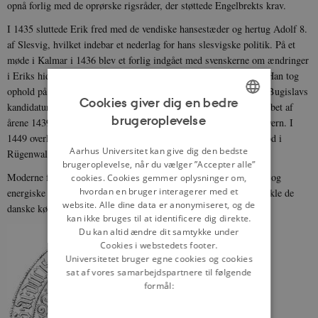
opnå forlig med de oprørske rigsråder, der støttede Engelbrekts krav.
I 1435 sluttede Erik fred med de vendiske hansestæder og hertug Adolf 8.
af Slesvig, hvilket indebar et nederlag for hans slesvigske politik. På et
møde i Kalmar i 1436 blev et forlig indgået med svenskerne om ændringer
i Eriks hidtidige regeringspraksis og centralistiske unionsstyre. Han tog
ophold på Gotland og forsøgte 1437-38 uden held at føre hertug Bugislavs
Cookies giver dig en bedre
kandidatur igennem i Danmark. Han blev afsat i alle tre riger i løbet af
brugeroplevelse
årene 1439-41 og efterfulgt af søstersønnen Christoffer 3. af Bayern. I
ENGLISH
1449 overlod kong Erik Gotland til danskerne og levede til sin død i
DANISH
Aarhus Universitet kan give dig den bedste
Rügenwalde i Pommern.
brugeroplevelse, når du vælger ”Accepter alle”
Moderne forskning har anerkendt Erik af Pommerns mangeårige og
cookies. Cookies gemmer oplysninger om,
hvordan en bruger interagerer med et
energiske kamp om Slesvig og hans bestræbelser på bl.a. at udvikle de
website. Alle dine data er anonymiseret, og de
danske købstæder, især i Øresundsområdet.
kan ikke bruges til at identificere dig direkte.
Du kan altid ændre dit samtykke under
Cookies i webstedets footer.
Universitetet bruger egne cookies og cookies
sat af vores samarbejdspartnere til følgende
formål: