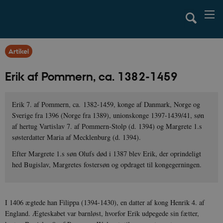
Artikel
Erik af Pommern, ca. 1382-1459
Erik 7. af Pommern, ca. 1382-1459, konge af Danmark, Norge og
Sverige fra 1396 (Norge fra 1389), unionskonge 1397-1439/41, søn
af hertug Vartislav 7. af Pommern-Stolp (d. 1394) og Margrete 1.s
søsterdatter Maria af Mecklenburg (d. 1394).
Efter Margrete 1.s søn Olufs død i 1387 blev Erik, der oprindeligt
hed Bugislav, Margretes fostersøn og opdraget til kongegerningen.
I 1406 ægtede han Filippa (1394-1430), en datter af kong Henrik 4. af
England. Ægteskabet var barnløst, hvorfor Erik udpegede sin fætter,