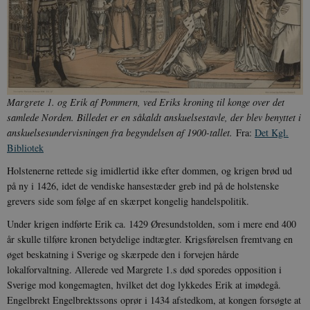
Margrete 1. og Erik af Pommern, ved Eriks kroning til konge over det
samlede Norden. Billedet er en såkaldt anskuelsestavle, der blev benyttet i
anskuelsesundervisningen fra begyndelsen af 1900-tallet
.
Fra:
Det Kgl.
Bibliotek
Holstenerne rettede sig imidlertid ikke efter dommen, og krigen brød ud
på ny i 1426, idet de vendiske hansestæder greb ind på de holstenske
grevers side som følge af en skærpet kongelig handelspolitik.
Under krigen indførte Erik ca. 1429 Øresundstolden, som i mere end 400
år skulle tilføre kronen betydelige indtægter. Krigsførelsen fremtvang en
øget beskatning i Sverige og skærpede den i forvejen hårde
lokalforvaltning. Allerede ved Margrete 1.s død sporedes opposition i
Sverige mod kongemagten, hvilket det dog lykkedes Erik at imødegå.
Engelbrekt Engelbrektssons oprør i 1434 afstedkom, at kongen forsøgte at