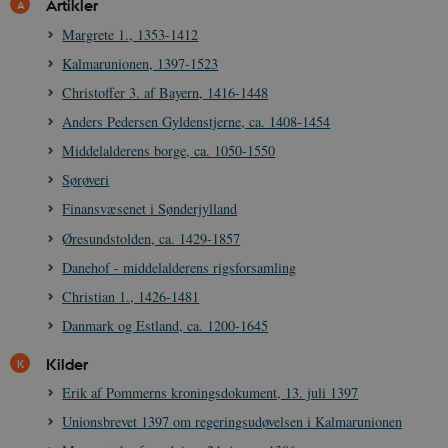
Artikler
cookies.
Margrete 1., 1353-1412
Navn
Udbyder / Domæne
Udløb
Kalmarunionen, 1397-1523
be_typo_user
Session
TYPO3 Association
.danmarkshistorien.dk
Christoffer 3. af Bayern, 1416-1448
Anders Pedersen Gyldenstjerne, ca. 1408-1454
Middelalderens borge, ca. 1050-1550
Sørøveri
Finansvæsenet i Sønderjylland
sp_t
1 år
Spotify Inc.
Øresundstolden, ca. 1429-1857
.spotify.com
Danehof - middelalderens rigsforsamling
Christian 1., 1426-1481
Danmark og Estland, ca. 1200-1645
sp_landing
1 dag
Spotify Inc.
Kilder
.spotify.com
Erik af Pommerns kroningsdokument, 13. juli 1397
Unionsbrevet 1397 om regeringsudøvelsen i Kalmarunionen