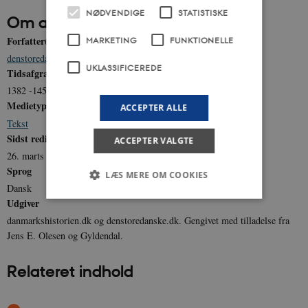
NØDVENDIGE
STATISTISKE
Om artiklen
Forfatter(e)
MARKETING
FUNKTIONELLE
denstoredanske.dk
,
Jens E. Olesen
UKLASSIFICEREDE
Tidsafgrænsning
1382 -1459
Medietype
ACCEPTER ALLE
Tekst
Sidst redigeret
ACCEPTER VALGTE
26. marts 2019
Sprog
LÆS MERE OM COOKIES
Dansk
Udgiver
danmarkshistorien.dk og denstoredanske.dk. Gengivet med tilladelse fra
Nødvendige
Statistiske
Marketing
Jens E. Olesen og Gyldendal.
Funktionelle
Uklassificerede
Relateret indhold
Nødvendige cookies hjælper med at gøre
hjemmesiden brugbar ved at aktivere nogle
grundlæggende funktioner som navigation mm.
Hjemmesiden kan ikke fungerer uden disse