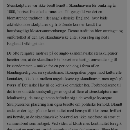
Stenskulpturer var ikke bredt kendt i Skandinavien før omkring år
1000, bortset fra enkelte runesten. Til gengæld var det en
blomstrende tradition i det angelsaksiske England, hvor både
arkitektoniske skulpturer og fritstående kors er kendt fra
hovedsageligt klostersammenhænge. Denne tradition blev overtaget og
omfortolket af den nye skandinaviske elite, som slog sig ned i
England i vikingetiden.
De ofte religiøse motiver på de anglo-skandinaviske stenskulpturer
beretter om, at de skandinaviske bosættere hurtigt omvendte sig til
kristendommen – måske for en periode dog i form af en
blandingsreligion, en synkretisme. Ikonografien peger mod kulturelle
kontakter, ikke kun mellem angelsaksere og skandinaver, men også på
tværs af Det irske Hav til de keltiske områder her. Forbindelserne til
det irske område sandsynliggøres også af flere af stenskulpturernes
lokalisering, da mange netop befinder sig i de vestlige kystegne.
Skulpturernes placering kan også berette om politiske forhold. Blandt
andet er der tegn på stor kontinuitet med hensyn til klostrene, hvilket
må betyde, at de skandinaviske bosættelser ikke medførte så stort et
sammenbrud som antaget. Ved siden af klostrenes kontinuitet foregik
der også en markant verdsliggørelse af stenskulpturerne. Flere blev