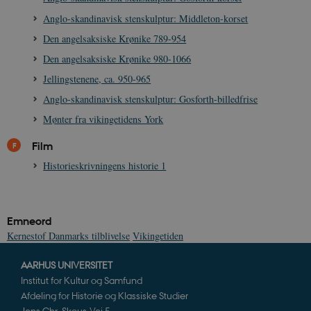
Anglo-skandinavisk stenskulptur: Middleton-korset
Den angelsaksiske Krønike 789-954
Den angelsaksiske Krønike 980-1066
XSRF-TOKEN
danmarkshistoriendk.h5p.com
1 dag
Jellingstenene, ca. 950-965
Anglo-skandinavisk stenskulptur: Gosforth-billedfrise
Mønter fra vikingetidens York
Film
__cf_bm
30
Cloudflare Inc.
Historieskrivningens historie 1
minutte
.vimeo.com
Emneord
Kernestof Danmarks tilblivelse
Vikingetiden
AARHUS UNIVERSITET
Institut for Kultur og Samfund
Afdeling for Historie og Klassiske Studier
Udbyder /
Navn
Udløb
Beskrivelse
Jens Chr. Skous Vej 5