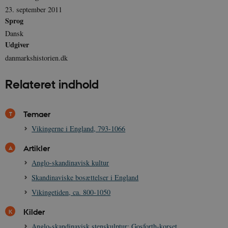
.spotify.com
23. september 2011
Sprog
Dansk
Udgiver
danmarkshistorien.dk
sp_landing
1 dag
Spotify Inc.
.spotify.com
Relateret indhold
Temaer
JSESSIONID
Session
Oracle Corporation
Vikingerne i England, 793-1066
.nr-data.net
Artikler
Anglo-skandinavisk kultur
Skandinaviske bosættelser i England
Vikingetiden, ca. 800-1050
CookieScriptConsent
1 år
CookieScript
danmarkshistorien.dk
Kilder
Anglo-skandinavisk stenskulptur: Gosforth-korset