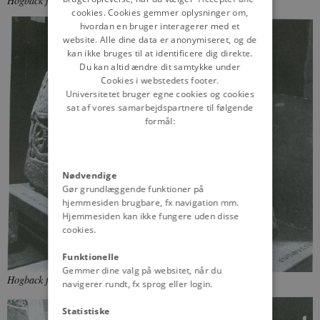
Hogback fra Ingleby-Arncliffe.
Foto: T. Middlemass
cookies. Cookies gemmer oplysninger om,
hvordan en bruger interagerer med et
website. Alle dine data er anonymiseret, og de
kan ikke bruges til at identificere dig direkte.
Du kan altid ændre dit samtykke under
Cookies i webstedets footer.
Universitetet bruger egne cookies og cookies
sat af vores samarbejdspartnere til følgende
formål:
Nødvendige
Gør grundlæggende funktioner på
hjemmesiden brugbare, fx navigation mm.
Hjemmesiden kan ikke fungere uden disse
cookies.
Funktionelle
Gemmer dine valg på websitet, når du
Hogback fra Gosforth.
Foto: T. Middlemass
navigerer rundt, fx sprog eller login.
Statistiske