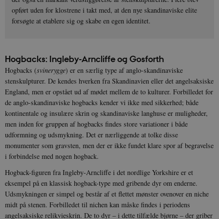
opført uden for klostrene i takt med, at den nye skandinaviske elite
forsøgte at etablere sig og skabe en egen identitet.
Hogbacks: Ingleby-Arncliffe og Gosforth
Hogbacks (
svinerygge
) er en særlig type af anglo-skandinaviske
stenskulpturer. De kendes hverken fra Skandinavien eller det angelsaksiske
England, men er opstået ud af mødet mellem de to kulturer. Forbilledet for
de anglo-skandinaviske hogbacks kender vi ikke med sikkerhed; både
kontinentale og insulære skrin og skandinaviske langhuse er muligheder,
men inden for gruppen af hogbacks findes store variationer i både
udformning og udsmykning. Det er nærliggende at tolke disse
monumenter som gravsten, men der er ikke fundet klare spor af begravelse
i forbindelse med nogen hogback.
Hogback-figuren fra Ingleby-Arncliffe i det nordlige Yorkshire er et
eksempel på en klassisk hogback-type med gribende dyr om enderne.
Udsmykningen er simpel og består af et flettet mønster ovenover en niche
midt på stenen. Forbilledet til nichen kan måske findes i periodens
angelsaksiske relikvieskrin. De to dyr – i dette tilfælde bjørne – der griber