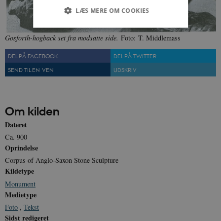
LÆS MERE OM COOKIES
Gosforth-hogback set fra modsatte side.
Foto: T. Middlemass
Nødvendige
Statistiske
Marketing
DEL PÅ FACEBOOK
DEL PÅ TWITTER
Funktionelle
Uklassificerede
SEND TIL EN VEN
UDSKRIV
Nødvendige cookies hjælper med at gøre
hjemmesiden brugbar ved at aktivere nogle
grundlæggende funktioner som navigation mm.
Hjemmesiden kan ikke fungerer uden disse
Om kilden
cookies.
Dateret
Navn
Udbyder / Domæne
Udløb
Ca. 900
be_typo_user
Session
TYPO3 Association
Oprindelse
.danmarkshistorien.dk
Corpus of Anglo-Saxon Stone Sculpture
Kildetype
Monument
Medietype
Foto
,
Tekst
Sidst redigeret
sp_t
1 år
Spotify Inc.