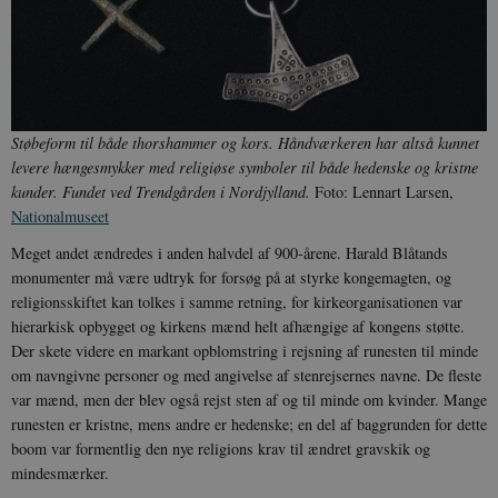
Støbeform til både thorshammer og kors. Håndværkeren har altså kunnet
levere hængesmykker med religiøse symboler til både hedenske og kristne
kunder. Fundet ved Trendgården i Nordjylland.
Foto: Lennart Larsen,
Nationalmuseet
Meget andet ændredes i anden halvdel af 900-årene. Harald Blåtands
monumenter må være udtryk for forsøg på at styrke kongemagten, og
religionsskiftet kan tolkes i samme retning, for kirkeorganisationen var
hierarkisk opbygget og kirkens mænd helt afhængige af kongens støtte.
Der skete videre en markant opblomstring i rejsning af runesten til minde
om navngivne personer og med angivelse af stenrejsernes navne. De fleste
var mænd, men der blev også rejst sten af og til minde om kvinder. Mange
runesten er kristne, mens andre er hedenske; en del af baggrunden for dette
boom var formentlig den nye religions krav til ændret gravskik og
mindesmærker.