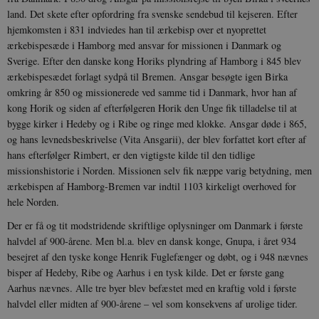
land. Det skete efter opfordring fra svenske sendebud til kejseren. Efter
hjemkomsten i 831 indviedes han til ærkebisp over et nyoprettet
ærkebispesæde i Hamborg med ansvar for missionen i Danmark og
Sverige. Efter den danske kong Horiks plyndring af Hamborg i 845 blev
ærkebispesædet forlagt sydpå til Bremen. Ansgar besøgte igen Birka
omkring år 850 og missionerede ved samme tid i Danmark, hvor han af
kong Horik og siden af efterfølgeren Horik den Unge fik tilladelse til at
bygge kirker i Hedeby og i Ribe og ringe med klokke. Ansgar døde i 865,
og hans levnedsbeskrivelse (Vita Ansgarii), der blev forfattet kort efter af
hans efterfølger Rimbert, er den vigtigste kilde til den tidlige
missionshistorie i Norden. Missionen selv fik næppe varig betydning, men
ærkebispen af Hamborg-Bremen var indtil 1103 kirkeligt overhoved for
hele Norden.
Der er få og tit modstridende skriftlige oplysninger om Danmark i første
halvdel af 900-årene. Men bl.a. blev en dansk konge, Gnupa, i året 934
besejret af den tyske konge Henrik Fuglefænger og døbt, og i 948 nævnes
bisper af Hedeby, Ribe og Aarhus i en tysk kilde. Det er første gang
Aarhus nævnes. Alle tre byer blev befæstet med en kraftig vold i første
halvdel eller midten af 900-årene – vel som konsekvens af urolige tider.