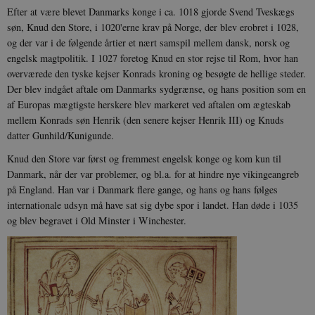
Efter at være blevet Danmarks konge i ca. 1018 gjorde Svend Tveskægs
søn, Knud den Store, i 1020'erne krav på Norge, der blev erobret i 1028,
og der var i de følgende årtier et nært samspil mellem dansk, norsk og
engelsk magtpolitik. I 1027 foretog Knud en stor rejse til Rom, hvor han
overværede den tyske kejser Konrads kroning og besøgte de hellige steder.
Der blev indgået aftale om Danmarks sydgrænse, og hans position som en
af Europas mægtigste herskere blev markeret ved aftalen om ægteskab
mellem Konrads søn Henrik (den senere kejser Henrik III) og Knuds
datter Gunhild/Kunigunde.
Knud den Store var først og fremmest engelsk konge og kom kun til
Danmark, når der var problemer, og bl.a. for at hindre nye vikingeangreb
på England. Han var i Danmark flere gange, og hans og hans følges
internationale udsyn må have sat sig dybe spor i landet. Han døde i 1035
og blev begravet i Old Minster i Winchester.