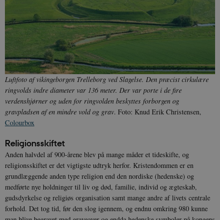
YSC
Session
Denne cooki
Google LLC
indstilles af
.youtube.com
h5pcomsession
danmarkshistoriendk.h5p.com
1 dag
A
YouTube til a
visninger af
CloudFront-
.h5p.com
Session
A
indlejrede vi
Signature
vuid
1 år 1
D
Vimeo.com Inc.
måned
V
.vimeo.com
p
CloudFront-
.h5p.com
Session
A
Luftfoto af vikingeborgen Trelleborg ved Slagelse. Den præcist cirkulære
Region
ringvolds indre diameter var 136 meter. Der var porte i de fire
CloudFront-
.h5p.com
Session
A
verdenshjørner og uden for ringvolden beskyttes forborgen og
Policy
gravpladsen af en mindre vold og grav
. Foto: Knud Erik Christensen,
_ga_7J1SYH77RJ
.danmarkshistorien.dk
1 år 1
G
Colourbox
måned
_ga
1 år 1
D
Google LLC
Religionsskiftet
måned
k
.danmarkshistorien.dk
U
Anden halvdel af 900-årene blev på mange måder et tideskifte, og
s
religionsskiftet er det vigtigste udtryk herfor. Kristendommen er en
i
a
grundlæggende anden type religion end den nordiske (hedenske) og
a
medførte nye holdninger til liv og død, familie, individ og ægteskab,
c
s
gudsdyrkelse og religiøs organisation samt mange andre af livets centrale
b
e
forhold. Det tog tid, før den slog igennem, og endnu omkring 980 kunne
n
man blive begravet med gravgaver og endda hedenske symboler på kongens