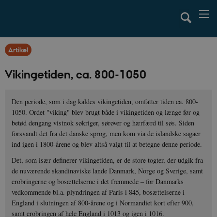
Artikel
Vikingetiden, ca. 800-1050
Den periode, som i dag kaldes vikingetiden, omfatter tiden ca. 800-
1050. Ordet "viking" blev brugt både i vikingetiden og længe før og
betød dengang vistnok søkriger, sørøver og hærfærd til søs. Siden
forsvandt det fra det danske sprog, men kom via de islandske sagaer
ind igen i 1800-årene og blev altså valgt til at betegne denne periode.
Det, som især definerer vikingetiden, er de store togter, der udgik fra
de nuværende skandinaviske lande Danmark, Norge og Sverige, samt
erobringerne og bosættelserne i det fremmede – for Danmarks
vedkommende bl.a. plyndringen af Paris i 845, bosættelserne i
England i slutningen af 800-årene og i Normandiet kort efter 900,
samt erobringen af hele England i 1013 og igen i 1016.