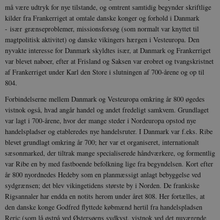
må være udtryk for nye tilstande, og omtrent samtidig begynder skriftlige
kilder fra Frankerriget at omtale danske konger og forhold i Danmark
- især grænseproblemer, missionsforsøg (som normalt var knyttet til
magtpolitisk aktivitet) og danske vikingers hærgen i Vesteuropa. Den
nyvakte interesse for Danmark skyldtes især, at Danmark og Frankerriget
var blevet naboer, efter at Frisland og Saksen var erobret og tvangskristnet
af Frankerriget under Karl den Store i slutningen af 700-årene og op til
804.
Forbindelserne mellem Danmark og Vesteuropa omkring år 800 øgedes
vistnok også, hvad angår handel og andet fredeligt samkvem. Grundlaget
var lagt i 700-årene, hvor der mange steder i Nordeuropa opstod nye
handelspladser og etableredes nye handelsruter. I Danmark var f.eks. Ribe
blevet grundlagt omkring år 700; her var et organiseret, internationalt
sæsonmarked, der tiltrak mange specialiserede håndværkere, og formentlig
var Ribe en by med fastboende befolkning lige fra begyndelsen. Kort efter
år 800 nyordnedes Hedeby som en planmæssigt anlagt bebyggelse ved
sydgrænsen; det blev vikingetidens største by i Norden. De frankiske
Rigsannaler har endda en notits herom under året 808. Her fortælles, at
den danske konge Godfred flyttede købmænd hertil fra handelspladsen
Reric (som lå østpå ved Østersøens sydkyst, vistnok ved det nuværende