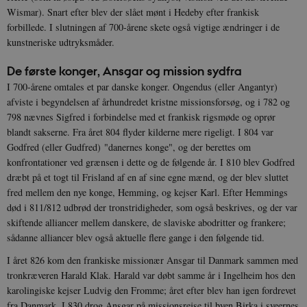
Wismar). Snart efter blev der slået mønt i Hedeby efter frankisk
forbillede. I slutningen af 700-årene skete også vigtige ændringer i de
kunstneriske udtryksmåder.
De første konger, Ansgar og mission sydfra
I 700-årene omtales et par danske konger. Ongendus (eller Angantyr)
afviste i begyndelsen af århundredet kristne missionsforsøg, og i 782 og
798 nævnes Sigfred i forbindelse med et frankisk rigsmøde og oprør
blandt sakserne. Fra året 804 flyder kilderne mere rigeligt. I 804 var
Godfred (eller Gudfred) "danernes konge", og der berettes om
konfrontationer ved grænsen i dette og de følgende år. I 810 blev Godfred
dræbt på et togt til Frisland af en af sine egne mænd, og der blev sluttet
fred mellem den nye konge, Hemming, og kejser Karl. Efter Hemmings
død i 811/812 udbrød der tronstridigheder, som også beskrives, og der var
skiftende alliancer mellem danskere, de slaviske abodritter og frankere;
sådanne alliancer blev også aktuelle flere gange i den følgende tid.
I året 826 kom den frankiske missionær Ansgar til Danmark sammen med
tronkræveren Harald Klak. Harald var døbt samme år i Ingelheim hos den
karolingiske kejser Ludvig den Fromme; året efter blev han igen fordrevet
fra Danmark. I 830 drog Ansgar på missionsrejse til byen Birka i sveernes