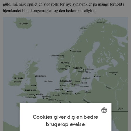
guld, må have spillet en stor rolle for nye synsvinkler på mange forhold i
hjemlandet bl.a. kongemagten og den hedenske religion.
Cookies giver dig en bedre
brugeroplevelse
ENGLISH