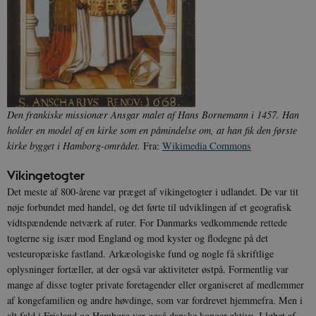
Den frankiske missionær Ansgar malet af Hans Bornemann i 1457. Han
holder en model af en kirke som en påmindelse om, at han fik den første
kirke bygget i Hamborg-området.
Fra:
Wikimedia Commons
Vikingetogter
Det meste af 800-årene var præget af vikingetogter i udlandet. De var tit
nøje forbundet med handel, og det førte til udviklingen af et geografisk
vidtspændende netværk af ruter. For Danmarks vedkommende rettede
togterne sig især mod England og mod kyster og flodegne på det
vesteuropæiske fastland. Arkæologiske fund og nogle få skriftlige
oplysninger fortæller, at der også var aktiviteter østpå. Formentlig var
mange af disse togter private foretagender eller organiseret af medlemmer
af kongefamilien og andre høvdinge, som var fordrevet hjemmefra. Men i
alt fald i Frisland og Hamborg var også danske konger aktive. I løbet af