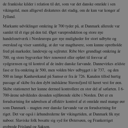
de frankiske kilder i relation til det, som var det danske område i sen
vikingetid, men alligevel diskuteres det stadig, om de kun var konger af
Jylland.
Markante udviklinger omkring år 700 tyder på, at Danmark allerede var
samlet til ét rige på den tid. Øget vareproduktion og store nye
handelsnetværk i Nordeuropa gav nye muligheder for stort udbytte og
overskud og viser samtidig, at der var magthavere, som kunne opretholde
fred på markeder, landeveje og sejlruter. Ribe blev grundlagt omkring år
700, og store bygværker blev renoveret eller opført til forsvar af
sydgrænsen og til kontrol af de indre danske farvande. Dannevirkes ældste
fase er fra omkring år 500, men volden blev udbygget i år 737, og den
500 m lange Kanhavekanal på Samsø er fra år 726. Kanalen tillod hurtig
passage af skibe fra den dybt indskårne Stavnsfjord til havet vest for øen.
Skibe stationeret her kunne dermed kontrollere en stor del af søfarten. I 6-
700-årene udvikledes desuden sejlførende skibe i Norden. Det er en
forudsætning for udøvelsen af effektiv kontrol af et område med mange øer
som Danmark – magten over danske farvande var en forudsætning for
riget. Det var også i århundrederne før vikingetiden, at Danmark fik nye
naboer. Slaviske folk bosatte sig syd for Østersøen, og Frankerriget
erobrede Frisland og Saksen.