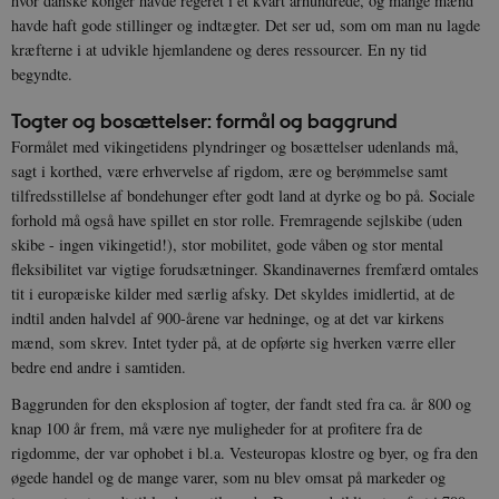
hvor danske konger havde regeret i et kvart århundrede, og mange mænd
havde haft gode stillinger og indtægter. Det ser ud, som om man nu lagde
kræfterne i at udvikle hjemlandene og deres ressourcer. En ny tid
begyndte.
Togter og bosættelser: formål og baggrund
Formålet med vikingetidens plyndringer og bosættelser udenlands må,
sagt i korthed, være erhvervelse af rigdom, ære og berømmelse samt
tilfredsstillelse af bondehunger efter godt land at dyrke og bo på. Sociale
forhold må også have spillet en stor rolle. Fremragende sejlskibe (uden
skibe - ingen vikingetid!), stor mobilitet, gode våben og stor mental
fleksibilitet var vigtige forudsætninger. Skandinavernes fremfærd omtales
tit i europæiske kilder med særlig afsky. Det skyldes imidlertid, at de
indtil anden halvdel af 900-årene var hedninge, og at det var kirkens
mænd, som skrev. Intet tyder på, at de opførte sig hverken værre eller
bedre end andre i samtiden.
Baggrunden for den eksplosion af togter, der fandt sted fra ca. år 800 og
knap 100 år frem, må være nye muligheder for at profitere fra de
rigdomme, der var ophobet i bl.a. Vesteuropas klostre og byer, og fra den
øgede handel og de mange varer, som nu blev omsat på markeder og