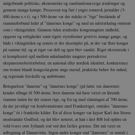
indgribende politiske, økonomiske og samfundsmæssige ændringer og
gennem mange kampe. Processen tog fart i yngre romersk jernalder (3-
400-årene e.v.t), og i 500-årene var der måske et ”rige” bestående af
stammeforbund ledet af ”danernes konge” og med en udstrækning omtrent
som i vikingetiden. Gennem tiden ændredes kongemagtens indhold,
opgaver og rettigheder samt rigets styreformer givetvis mange gange, og
både i vikingetiden og senere er der eksempler på, at der var flere konger
på samme tid, og at riget var delt og igen blev samlet. Riget eksisterede i
et kompliceret spil mellem udenlandske magters periodevise
ekspansionsbestræbelser, en national eller nordisk identitet, konkurrence
om tronen blandt kongeslægtens unge mænd, praktiske behov for enhed,
og regionale forskelle og ambitioner.
Betegnelsen ”danerne” og ”danernes konge” (på latin: rex danorum)
kendes tilbage til 500-årene, hvor danerne må have været en førende
stamme inden for det senere rige, og fra og med slutningen af 700-årene,
da der jævnligt var konfrontationer med Frankerriget, omtales ”danernes
konge” tit i frankiske kilder. En af disse konger var kejser Karl den Stores
modstander Godfred, og det blev noteret, at han i året 808 lod opføre en
vold tværs over Jyllands rod ved den fælles grænse. Det må være en
udbygning af Dannevirke. Ingen andre konger end ”danernes” er omtalt i