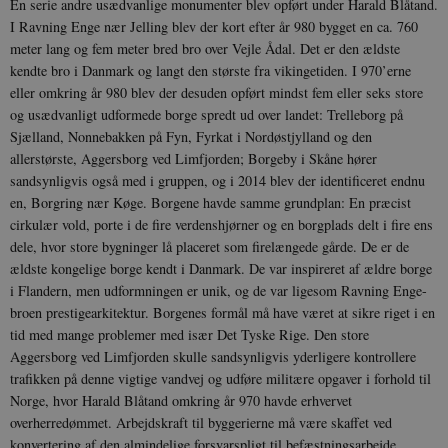
En serie andre usædvanlige monumenter blev opført under Harald Blåtand.
I Ravning Enge nær Jelling blev der kort efter år 980 bygget en ca. 760
meter lang og fem meter bred bro over Vejle Ådal. Det er den ældste
kendte bro i Danmark og langt den største fra vikingetiden. I 970’erne
eller omkring år 980 blev der desuden opført mindst fem eller seks store
og usædvanligt udformede borge spredt ud over landet: Trelleborg på
Sjælland, Nonnebakken på Fyn, Fyrkat i Nordøstjylland og den
XSRF-TOKEN
danmarkshistoriendk.h5p.com
1 dag
allerstørste, Aggersborg ved Limfjorden; Borgeby i Skåne hører
sandsynligvis også med i gruppen, og i 2014 blev der identificeret endnu
en, Borgring nær Køge. Borgene havde samme grundplan: En præcist
cirkulær vold, porte i de fire verdenshjørner og en borgplads delt i fire ens
dele, hvor store bygninger lå placeret som firelængede gårde. De er de
ældste kongelige borge kendt i Danmark. De var inspireret af ældre borge
__cf_bm
30
Cloudflare Inc.
i Flandern, men udformningen er unik, og de var ligesom Ravning Enge-
minutte
.vimeo.com
broen prestigearkitektur. Borgenes formål må have været at sikre riget i en
tid med mange problemer med især Det Tyske Rige. Den store
Aggersborg ved Limfjorden skulle sandsynligvis yderligere kontrollere
trafikken på denne vigtige vandvej og udføre militære opgaver i forhold til
Norge, hvor Harald Blåtand omkring år 970 havde erhvervet
overherredømmet. Arbejdskraft til byggerierne må være skaffet ved
konvertering af den almindelige forsvarspligt til befæstningsarbejde,