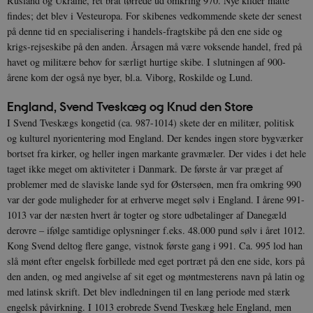
Rusland og Ukraine, ret brat tørrede ud omkring 970. Nye kilder måtte
findes; det blev i Vesteuropa. For skibenes vedkommende skete der senest
på denne tid en specialisering i handels-fragtskibe på den ene side og
krigs-rejseskibe på den anden. Årsagen må være voksende handel, fred på
havet og militære behov for særligt hurtige skibe. I slutningen af 900-
årene kom der også nye byer, bl.a. Viborg, Roskilde og Lund.
England, Svend Tveskæg og Knud den Store
I Svend Tveskægs kongetid (ca. 987-1014) skete der en militær, politisk
og kulturel nyorientering mod England. Der kendes ingen store bygværker
bortset fra kirker, og heller ingen markante gravmæler. Der vides i det hele
taget ikke meget om aktiviteter i Danmark. De første år var præget af
problemer med de slaviske lande syd for Østersøen, men fra omkring 990
var der gode muligheder for at erhverve meget sølv i England. I årene 991-
1013 var der næsten hvert år togter og store udbetalinger af Danegæld
derovre – ifølge samtidige oplysninger f.eks. 48.000 pund sølv i året 1012.
Kong Svend deltog flere gange, vistnok første gang i 991. Ca. 995 lod han
slå mønt efter engelsk forbillede med eget portræt på den ene side, kors på
den anden, og med angivelse af sit eget og møntmesterens navn på latin og
med latinsk skrift. Det blev indledningen til en lang periode med stærk
engelsk påvirkning. I 1013 erobrede Svend Tveskæg hele England, men