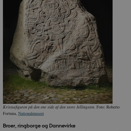
sp_t
1 år
Spotify Inc.
.spotify.com
sp_landing
1 dag
Spotify Inc.
.spotify.com
JSESSIONID
Session
Oracle Corporation
.nr-data.net
Kristusfiguren på den ene side af den store Jellingsten
. Foto: Roberto
Fortuna,
Nationalmuseet
Broer, ringborge og Dannevirke
CookieScriptConsent
1 år
CookieScript
danmarkshistorien.dk