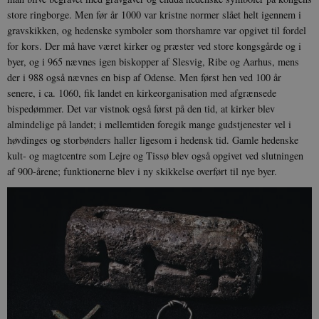
i
i
store ringborge. Men før år 1000 var kristne normer slået helt igennem i
s
gravskikken, og hedenske symboler som thorshamre var opgivet til fordel
s
b
for kors. Der må have været kirker og præster ved store kongsgårde og i
s
byer, og i 965 nævnes igen biskopper af Slesvig, Ribe og Aarhus, mens
k
a
der i 988 også nævnes en bisp af Odense. Men først hen ved 100 år
h
senere, i ca. 1060, fik landet en kirkeorganisation med afgrænsede
CloudFront-
.h5p.com
Session
A
bispedømmer. Det var vistnok også først på den tid, at kirker blev
Created-At
almindelige på landet; i mellemtiden foregik mange gudstjenester vel i
_gat_UA-
.danmarkshistorien.dk
58
T
høvdinges og storbønders haller ligesom i hedensk tid. Gamle hedenske
8822943-1
sekunder
c
A
kult- og magtcentre som Lejre og Tissø blev også opgivet ved slutningen
p
af 900-årene; funktionerne blev i ny skikkelse overført til nye byer.
n
u
n
o
I
_
u
a
r
h
w