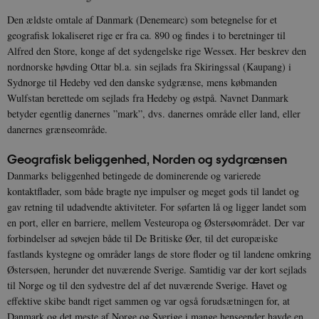
Den ældste omtale af Danmark (Denemearc) som betegnelse for et
geografisk lokaliseret rige er fra ca. 890 og findes i to beretninger til
Alfred den Store, konge af det sydengelske rige Wessex. Her beskrev den
nordnorske høvding Ottar bl.a. sin sejlads fra Skiringssal (Kaupang) i
Sydnorge til Hedeby ved den danske sydgrænse, mens købmanden
Wulfstan berettede om sejlads fra Hedeby og østpå. Navnet Danmark
betyder egentlig danernes ”mark”, dvs. danernes område eller land, eller
danernes grænseområde.
Geografisk beliggenhed, Norden og sydgrænsen
Danmarks beliggenhed betingede de dominerende og varierede
kontaktflader, som både bragte nye impulser og meget gods til landet og
gav retning til udadvendte aktiviteter. For søfarten lå og ligger landet som
en port, eller en barriere, mellem Vesteuropa og Østersøområdet. Der var
forbindelser ad søvejen både til De Britiske Øer, til det europæiske
fastlands kystegne og områder langs de store floder og til landene omkring
Østersøen, herunder det nuværende Sverige. Samtidig var der kort sejlads
til Norge og til den sydvestre del af det nuværende Sverige. Havet og
effektive skibe bandt riget sammen og var også forudsætningen for, at
Danmark og det meste af Norge og Sverige i mange henseender havde en