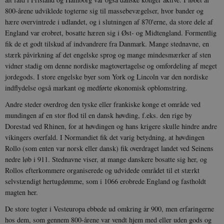
800-årene udviklede togterne sig til massebevægelser, hvor bander og
hære overvintrede i udlandet, og i slutningen af 870'erne, da store dele af
England var erobret, bosatte hæren sig i Øst- og Midtengland. Formentlig
fik de et godt tilskud af indvandrere fra Danmark. Mange stednavne, en
stærk påvirkning af det engelske sprog og mange mindesmærker af sten
vidner stadig om denne nordiske magtovertagelse og omfordeling af meget
jordegods. I store engelske byer som York og Lincoln var den nordiske
indflydelse også markant og medførte økonomisk opblomstring.
Andre steder overdrog den tyske eller frankiske konge et område ved
mundingen af en stor flod til en dansk høvding, f.eks. den rige by
Dorestad ved Rhinen, for at høvdingen og hans krigere skulle hindre andre
vikingers overfald. I Normandiet fik det varig betydning, at høvdingen
Rollo (som enten var norsk eller dansk) fik overdraget landet ved Seinens
nedre løb i 911. Stednavne viser, at mange danskere bosatte sig her, og
Rollos efterkommere organiserede og udvidede området til et stærkt
selvstændigt hertugdømme, som i 1066 erobrede England og fastholdt
magten her.
De store togter i Vesteuropa ebbede ud omkring år 900, men erfaringerne
hos dem, som gennem 800-årene var vendt hjem med eller uden gods og