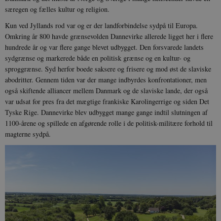
særegen og fælles kultur og religion.
Kun ved Jyllands rod var og er der landforbindelse sydpå til Europa.
Omkring år 800 havde grænsevolden Dannevirke allerede ligget her i flere
hundrede år og var flere gange blevet udbygget. Den forsvarede landets
sydgrænse og markerede både en politisk grænse og en kultur- og
sproggrænse. Syd herfor boede saksere og frisere og mod øst de slaviske
abodritter. Gennem tiden var der mange indbyrdes konfrontationer, men
også skiftende alliancer mellem Danmark og de slaviske lande, der også
var udsat for pres fra det mægtige frankiske Karolingerrige og siden Det
Tyske Rige. Dannevirke blev udbygget mange gange indtil slutningen af
1100-årene og spillede en afgørende rolle i de politisk-militære forhold til
magterne sydpå.