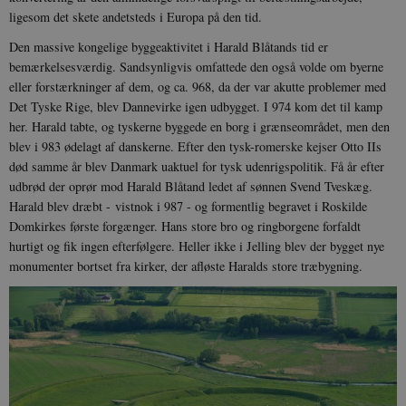
ligesom det skete andetsteds i Europa på den tid.
Udbyder /
Navn
Udløb
Beskrivelse
Domæne
Udbyder /
Udbyder /
Den massive kongelige byggeaktivitet i Harald Blåtands tid er
Navn
Navn
Udløb
Udløb
Beskrivelse
Besk
Domæne
Domæne
bemærkelsesværdig. Sandsynligvis omfattede den også volde om byerne
cf_clearance
1 år
Podbean
Cloudflare,
Navn
Udbyder / Domæne
Udløb
B
VISITOR_INFO1_LIVE
_cfuvid
Inc.
.vimeo.com
6
Session
Denne cooki
Google LLC
eller forstærkninger af dem, og ca. 968, da der var akutte problemer med
.podbean.com
måneder
indstilles af 
.youtube.com
nmstat
1 år 1
D
Siteimprove A/S
Det Tyske Rige, blev Dannevirke igen udbygget. I 974 kom det til kamp
for at holde s
VISITOR_PRIVACY_METADATA
6
YouTube
måned
S
.danmarkshistorien.dk
brugerpræfer
måneder
.youtube.com
r
her. Harald tabte, og tyskerne byggede en borg i grænseområdet, men den
for Youtube-
d
blev i 983 ødelagt af danskerne. Efter den tysk-romerske kejser Otto IIs
videoer, der e
a
indlejret i
h
død samme år blev Danmark uaktuel for tysk udenrigspolitik. Få år efter
websteder; d
b
også afgøre,
udbrød der oprør mod Harald Blåtand ledet af sønnen Svend Tveskæg.
h
webstedsbes
t
Harald blev dræbt - vistnok i 987 - og formentlig begravet i Roskilde
bruger den ny
gamle version
CloudFront-
.h5p.com
Session
A
Domkirkes første forgænger. Hans store bro og ringborgene forfaldt
Youtube-
Key-Pair-Id
hurtigt og fik ingen efterfølgere. Heller ikke i Jelling blev der bygget nye
grænsefladen
_gid
1 dag
D
Google LLC
monumenter bortset fra kirker, der afløste Haralds store træbygning.
NID
6
Denne cooki
Google LLC
k
.danmarkshistorien.dk
måneder
indstilles af
.google.com
U
3 dage
DoubleClick 
D
ejes af Google
e
at hjælpe med
f
oprette en pro
i
dine interess
t
vise dig relev
D
annoncer på 
o
websteder.
v
s