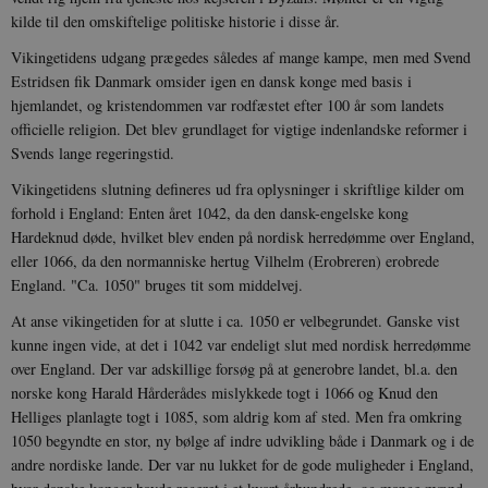
kilde til den omskiftelige politiske historie i disse år.
Vikingetidens udgang prægedes således af mange kampe, men med Svend
Estridsen fik Danmark omsider igen en dansk konge med basis i
hjemlandet, og kristendommen var rodfæstet efter 100 år som landets
officielle religion. Det blev grundlaget for vigtige indenlandske reformer i
Svends lange regeringstid.
Vikingetidens slutning defineres ud fra oplysninger i skriftlige kilder om
forhold i England: Enten året 1042, da den dansk-engelske kong
Hardeknud døde, hvilket blev enden på nordisk herredømme over England,
eller 1066, da den normanniske hertug Vilhelm (Erobreren) erobrede
England. "Ca. 1050" bruges tit som middelvej.
At anse vikingetiden for at slutte i ca. 1050 er velbegrundet. Ganske vist
kunne ingen vide, at det i 1042 var endeligt slut med nordisk herredømme
over England. Der var adskillige forsøg på at generobre landet, bl.a. den
norske kong Harald Hårderådes mislykkede togt i 1066 og Knud den
Helliges planlagte togt i 1085, som aldrig kom af sted. Men fra omkring
1050 begyndte en stor, ny bølge af indre udvikling både i Danmark og i de
andre nordiske lande. Der var nu lukket for de gode muligheder i England,