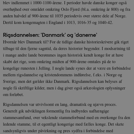
blev indlemmet i 1000-1100-årene. I perioder havde danske konger også
overhøjhed over området omkring Oslo Fjord (bl.a. omkring år 800) og fra
anden halvdel af 900-årene til 1035 periodevis over større dele af Norge.
Dertil kom kongemagten i England i 1013, 1016-35 og 1040-42.
Rigsdannelsen: 'Danmark' og 'danerne'
Hvornår blev Danmark til? For de tidlige danske historieskrivere gik riget
tilbage til den fjerne sagntid, da deres historier begynder. I modsætning til
i mange andre lande berømmes ingen historisk kendt konge for at have
skabt det rige, som omkring midten af 900-årene omtales på de to
kongelige runesten i Jelling. I nogle lande synes der at være en forbindelse
mellem rigsdannelse og kristendommens indførelse, f.eks. i Norge og
Sverige, men det gælder ikke Danmark. Rigsdannelsen kan belyses af
nogle få skriftlige kilder, men i dag giver også arkæologien oplysninger
om forløbet.
Rigsdannelsen var utvivlsomt en lang, dramatisk og ujævn proces.
Generelt gik udviklingen formentlig fra indbyrdes uafhængige
stammesamfund, over vekslende stammeforbund med en overkonge fra den
ledende stamme, til et egentligt kongerige med fælles konge. Det skete
sandsynligvis under påvirkning og pres sydfra i forbindelse med