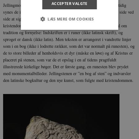
ACCEPTER VALGTE
Jellingmonumenterne signalerer et nyt syn på kongemagten. Samtidig
synes de i den sidste udformning med hedenske og kristne anlæg side ved
side at signalere et politisk budskab om glidende overgang til
LÆS MERE OM COOKIES
kristendommen. Den store runesten giver et særlig markant signal om
tradition og fornyelse: Indskriften er i runer (ikke latinsk skrift), og
sproget er dansk (ikke latin). Men teksten er arrangeret i vandrette linjer
Nødvendige
Statistiske
Marketing
som i en bog (ikke i lodrette rækker, som det var normalt på runesten), og
Funktionelle
Uklassificerede
de to store billeder af henholdsvis et dyr (måske en løve) og af Kristus er
placeret på stenen, som var de et opslag i en af tidens pragtfuldt
Nødvendige cookies hjælper med at gøre
illustrerede kirkelige bøger. Det er første gang, en runesten blev prydet
hjemmesiden brugbar ved at aktivere nogle
grundlæggende funktioner som navigation mm.
med monumentalbilleder. Jellingstenen er ”en bog af sten” og indvarsler
Hjemmesiden kan ikke fungerer uden disse
den latinske bogkultur og den nye kunst, som fulgte med kristendommen.
cookies.
Navn
Udbyder / Domæne
Udløb
be_typo_user
Session
TYPO3 Association
.danmarkshistorien.dk