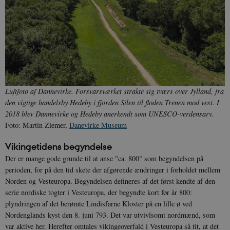
Luftfoto af Dannevirke. Forsvarsværket strakte sig tværs over Jylland, fra
den vigtige handelsby Hedeby i fjorden Silen til floden Trenen mod vest. I
2018 blev Dannevirke og Hedeby anerkendt som UNESCO-verdensarv.
Foto: Martin Ziemer,
Danevirke Museum
Vikingetidens begyndelse
Der er mange gode grunde til at anse "ca. 800" som begyndelsen på
perioden, for på den tid skete der afgørende ændringer i forholdet mellem
Norden og Vesteuropa. Begyndelsen defineres af det først kendte af den
serie nordiske togter i Vesteuropa, der begyndte kort før år 800:
plyndringen af det berømte Lindisfarne Kloster på en lille ø ved
Nordenglands kyst den 8. juni 793. Det var utvivlsomt nordmænd, som
var aktive her. Herefter omtales vikingeoverfald i Vesteuropa så tit, at det