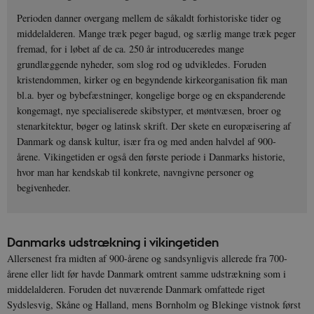
Perioden danner overgang mellem de såkaldt forhistoriske tider og
middelalderen. Mange træk peger bagud, og særlig mange træk peger
fremad, for i løbet af de ca. 250 år introduceredes mange
grundlæggende nyheder, som slog rod og udvikledes. Foruden
kristendommen, kirker og en begyndende kirkeorganisation fik man
bl.a. byer og bybefæstninger, kongelige borge og en ekspanderende
kongemagt, nye specialiserede skibstyper, et møntvæsen, broer og
stenarkitektur, bøger og latinsk skrift. Der skete en europæisering af
Danmark og dansk kultur, især fra og med anden halvdel af 900-
årene. Vikingetiden er også den første periode i Danmarks historie,
hvor man har kendskab til konkrete, navngivne personer og
begivenheder.
Danmarks udstrækning i vikingetiden
Allersenest fra midten af 900-årene og sandsynligvis allerede fra 700-
årene eller lidt før havde Danmark omtrent samme udstrækning som i
middelalderen. Foruden det nuværende Danmark omfattede riget
Sydslesvig, Skåne og Halland, mens Bornholm og Blekinge vistnok først