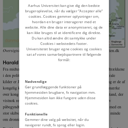
DANISH
Aarhus Universitet kan give dig den bedste
brugeroplevelse, når du vælger ”Accepter alle”
cookies. Cookies gemmer oplysninger om,
hvordan en bruger interagerer med et
website. Alle dine data er anonymiseret, og de
kan ikke bruges til at identificere dig direkte.
Du kan altid ændre dit samtykke under
Cookies i webstedets footer.
Universitetet bruger egne cookies og cookies
Oversigtskort over Nordeuropa i vikingetiden
. © danmarkshistorien.dk
sat af vores samarbejdspartnere til følgende
formål:
Harald Blåtand og Jellingmonumenterne
Fra midten af 900-årene og frem kan både kongerækken og hovedtrækkene
i den politiske historie og i religionsskiftet følges. Blandt de centrale
kilder er Jellingmonumenterne. Både i dimensioner og udformning er de af
Nødvendige
Gør grundlæggende funktioner på
kongelig kvalitet, og de udgør tilsammen et nøje planlagt mindesmærke
hjemmesiden brugbare, fx navigation mm.
over kong Gorm og dronning Thyra og over deres søn Harald Blåtand, der
Hjemmesiden kan ikke fungere uden disse
vistnok repræsenterer et nyt dynasti på den danske trone. Det blev
cookies.
påbegyndt som et hedensk monument, formentlig af kong Gorm, med en
stor skibsformet stensætning (Nordens største) og en runesten til minde
Funktionelle
om dronning Thyra.
Gemmer dine valg på websitet, når du
navigerer rundt, fx sprog eller login.