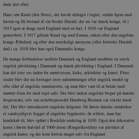
døde året efter.
Hans søn Knud (den Store), der havde deltaget i togtet, vendte hjem med
hæren og fik bistand af sin broder Harald, der nu var dansk konge, til i
1015 igen at drage mod England med en hær. I 1016 var England
generobret. I 1017 giftede Knud sig med Emma, enken efter den engelske
konge Æthelred, og efter den mærkeligt anonyme (eller fortiede) Haralds
død i ca. 1018 blev han også Danmarks konge.
De mange forbindelser mellem Danmark og England medførte en stærk
engelsk påvirkning i Danmark og dansk påvirkning i England. I Danmark
kan det især ses inden for møntvæsen, kirke, arkitektur og kunst. Flere
steder blev der nu foretaget store udmøntninger efter engelsk model og
ofte slået af engelske møntmestre, og man blev vant til at betale med
mønter frem for med vejet sølv. Der blev indsat engelske bisper på danske
bispesæder, selv om ærkebispesædet Hamborg-Bremen var stærkt imod
det. Der blev introduceret engelske helgener. De første danske stenkirker
er sandsynligvis bygget af engelske bygmestre; de ældste, man har
kendskab til, blev opført i Roskilde omkring år 1030. Også den dekorative
kunst i første halvdel af 1000-årene (Ringerikestilen) var påvirket af
engelsk kunst, og der kom fortsat meget sølv fra England.