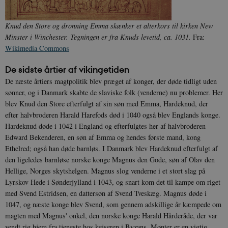
Knud den Store og dronning Emma skænker et alterkors til kirken New
Minster i Winchester. Tegningen er fra Knuds levetid, ca. 1031.
Fra:
Wikimedia Commons
De sidste årtier af vikingetiden
De næste årtiers magtpolitik blev præget af konger, der døde tidligt uden
sønner, og i Danmark skabte de slaviske folk (venderne) nu problemer. Her
blev Knud den Store efterfulgt af sin søn med Emma, Hardeknud, der
efter halvbroderen Harald Harefods død i 1040 også blev Englands konge.
Hardeknud døde i 1042 i England og efterfulgtes her af halvbroderen
Edward Bekenderen, en søn af Emma og hendes første mand, kong
Ethelred; også han døde barnløs. I Danmark blev Hardeknud efterfulgt af
den ligeledes barnløse norske konge Magnus den Gode, søn af Olav den
Hellige, Norges skytshelgen. Magnus slog venderne i et stort slag på
Lyrskov Hede i Sønderjylland i 1043, og snart kom det til kampe om riget
med Svend Estridsen, en dattersøn af Svend Tveskæg. Magnus døde i
1047, og næste konge blev Svend, som gennem adskillige år kæmpede om
magten med Magnus' onkel, den norske konge Harald Hårderåde, der var
vendt rig hjem fra tjeneste hos kejseren i Byzans. Mønter er en vigtig