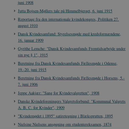
U
juni 1908
s
i
Jutta Bojsen-Møllers tale på Himmelbjerget, 6. juni 1915
a
a
Reportage fra den internationale kvindekongres, Politiken 27.
c
august 1910
s
b
e
Dansk Kvindesamfund: Styrelsesmøde med kredsformændene,
n
16. januar 1909
i
i
Gyrithe Lemche: "Dansk Kvindesamfunds Fremtidsarbejde under
s
s
sin nye § 1", 1915
b
s
Beretning fra Dansk Kvindesamfunds Fællesmøde i Odense,
k
19.-20. juni 1915
a
h
Beretning fra Dansk Kvindesamfunds Fællesmøde i Horsens, 5.-
CloudFront-
.h5p.com
Session
A
7. juni 1906
Created-At
Jeppe Aakjær: "Sang for Kvindevalgretten", 1908
_gat_UA-
.danmarkshistorien.dk
58
T
8822943-1
sekunder
c
Danske Kvindeforeningers Valgretsforbund: "Kommunal Valgrets
A
p
A. B. C. for Kvinder", 1909
n
u
"Kvindemødet i 1895" satiretegning i Blæksprutten, 1895
n
o
Nielsine Nielsens ansøgning om studentereksamen, 1874
I