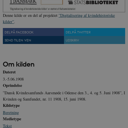
Denne kilde er en del af projektet
”Digitalisering af kvindehistoriske
kilder”
.
DEL PÅ FACEBOOK
DEL PÅ TWITTER
CookieScriptConsent
1 år
CookieScript
danmarkshistorien.dk
SEND TIL EN VEN
UDSKRIV
Om kilden
Dateret
3.-5.06.1908
XSRF-TOKEN
danmarkshistoriendk.h5p.com
1 dag
Oprindelse
”Dansk Kvindesamfunds Aarsmøde i Odense den 3., 4. og 5. Juni 1908”, I
Kvinden og Samfundet, nr. 11 1908, 15. juni 1908.
Kildetype
Beretning
Medietype
__cf_bm
30
Cloudflare Inc.
minutte
.vimeo.com
Tekst