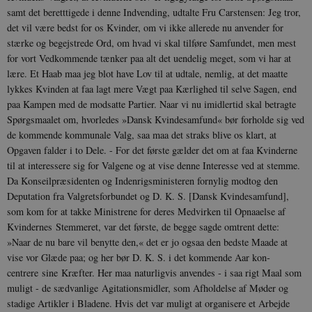
samt det beretttigede i denne Indvending, ud­talte Fru Carstensen: Jeg tror,
det vil være bedst for os Kvinder, om vi ikke allerede nu anvender for
stærke og begejstrede Ord, om hvad vi skal tilføre Samfundet, men mest
for vort Vedkommende tænker paa alt det uende­lig meget, som vi har at
lære. Et Haab maa jeg blot have Lov til at udtale, nemlig, at det maatte
lykkes Kvinden at faa lagt mere Vægt paa Kærlighed til selve Sagen, end
paa Kam­pen med de modsatte Partier. Naar vi nu imidlertid skal betragte
Spørgsmaalet om, hvorledes »Dansk Kvindesamfund« bør for­holde sig ved
de kommende kommunale Valg, saa maa det straks blive os klart, at
Opgaven falder i to Dele. - For det første gælder det om at faa Kvinderne
til at interessere sig for Valgene og at vise denne Interesse ved at stemme.
Da Konseilpræsidenten og Indenrigs­ministeren fornylig modtog den
Deputation fra Valgretsforbundet og D. K. S. [Dansk Kvindesamfund],
som kom for at takke Ministrene for deres Medvirken til Opnaaelse af
Kvindernes Stemmeret, var det første, de begge sagde omtrent dette:
»Naar de nu bare vil benytte den,« det er jo ogsaa den bedste Maade at
vise vor Glæde paa; og her bør D. K. S. i det kommende Aar kon­
centrere sine Kræfter. Her maa naturligvis anvendes - i saa rigt Maal som
muligt - de sædvanlige Agitationsmidler, som Afhol­delse af Møder og
stadige Artikler i Bladene. Hvis det var muligt at organisere et Arbejde