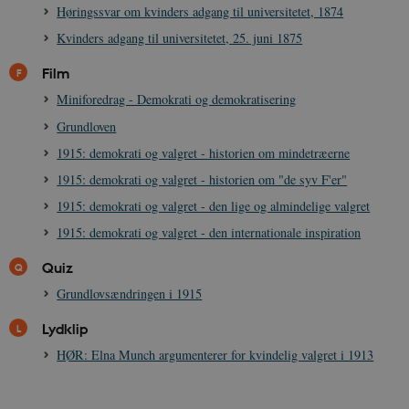
_
Høringssvar om kvinders adgang til universitetet, 1874
u
a
Kvinders adgang til universitetet, 25. juni 1875
r
h
w
Film
Miniforedrag - Demokrati og demokratisering
Grundloven
1915: demokrati og valgret - historien om mindetræerne
1915: demokrati og valgret - historien om "de syv F'er"
1915: demokrati og valgret - den lige og almindelige valgret
1915: demokrati og valgret - den internationale inspiration
Quiz
Grundlovsændringen i 1915
Lydklip
HØR: Elna Munch argumenterer for kvindelig valgret i 1913