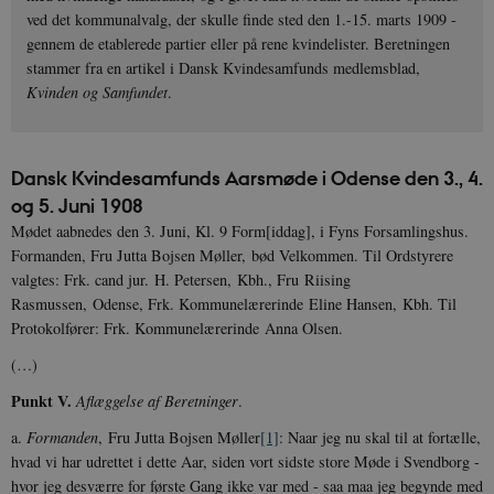
ved det kommunalvalg, der skulle finde sted den 1.-15. marts 1909 -
gennem de etablerede partier eller på rene kvindelister. Beretningen
stammer fra en artikel i Dansk Kvindesamfunds medlemsblad,
Kvinden og Samfundet
.
Dansk Kvindesamfunds Aarsmøde i Odense den 3., 4.
og 5. Juni 1908
Mødet aabnedes den 3. Juni, Kl. 9 Form[iddag], i Fyns Forsamlingshus.
Formanden, Fru Jutta Bojsen Møller, bød Velkommen. Til Ord­styrere
valgtes: Frk. cand jur. H. Petersen, Kbh., Fru Riising
Rasmussen, Odense, Frk. Kommunelærerinde Eline Hansen, Kbh. Til
Protokolfører: Frk. Kommunelærerinde Anna Olsen.
(…)
Punkt V.
Aflæggelse af Beretninger
.
a.
Formanden
, Fru Jutta Bojsen Møl­ler
[1]
: Naar jeg nu skal til at fortælle,
hvad vi har udrettet i dette Aar, siden vort sidste store Møde i Svendborg -
hvor jeg desværre for første Gang ikke var med - saa maa jeg begynde med