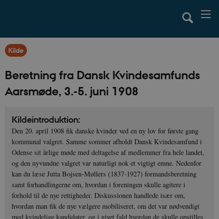
Kilde
Beretning fra Dansk Kvindesamfunds
Aarsmøde, 3.-5. juni 1908
Kildeintroduktion:
Den 20. april 1908 fik danske kvinder ved en ny lov for første gang
kommunal valgret. Samme sommer afholdt Dansk Kvindesamfund i
Odense sit årlige møde med deltagelse af medlemmer fra hele landet,
og den nyvundne valgret var naturligt nok et vigtigt emne. Nedenfor
kan du læse Jutta Bojsen-Møllers (1837-1927) formandsberetning
samt forhandlingerne om, hvordan i foreningen skulle agitere i
forhold til de nye rettigheder. Diskussionen handlede især om,
hvordan man fik de nye vælgere mobiliseret, om det var nødvendigt
med kvindelige kandidater, og i givet fald hvordan de skulle opstilles