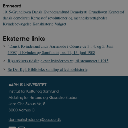
Emneord
1915-Grundloven
Dansk Kvindesamfund
Demokrati
Grundloven
Kernestof
dansk demokrati
Kernestof revolutioner og menneskerettigheder
Kvindebevægelse
Kønshistorie
Valgret
Eksterne links
"Dansk Kvindesamfunds Aarsmøde i Odense de 3., 4. og 5. Juni
1908", i Kvinden og Samfundet, nr. 11, 15. juni 1908
Rigsarkivets tidslinje over kvindernes vej til stemmeret i 1915
Se Det Kgl. Biblioteks samling af kvindehistorie
AARHUS UNIVERSITET
Institut for Kultur og Samfund
Afdeling for Historie og Klassiske Studier
Jens Chr. Skous Vej 5
8000 Aarhus C
danmarkshistorien@cas.au.dk