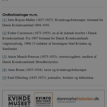
be_typo_user
Session
TYPO3 Association
.danmarkshistorien.dk
Ordforklaringer m.m.
[1]
Jutta Bojsen-Møller (1837-1927): Kvindesagsforkæmper, formand for
Dansk Kvindesamfund 1894-1910.
[2]
Esther Carstensen (1873-1955): en af de ledende kræfter i Dansk
Kvindesamfund. Fra 1907 formand for Dansk Kvindesamfunds
sp_t
1 år
Spotify Inc.
valgretsudvalg, 1908-13 redaktør af foreningens blad Kvinden og
.spotify.com
Samfundet.
[3]
Anton Munch-Petersen (1875-1933): overretssagfører, medlem af
Dansk Kvindesamfunds Hovedbestyrelse.
[4]
Anne Bruun (1853-1934): lærer og kvindesagsforkæmper.
sp_landing
1 dag
Spotify Inc.
.spotify.com
[5]
Emil Elberling (1835-1927): journalist, forfatter og bibliotekar.
JSESSIONID
Session
Oracle Corporation
.nr-data.net