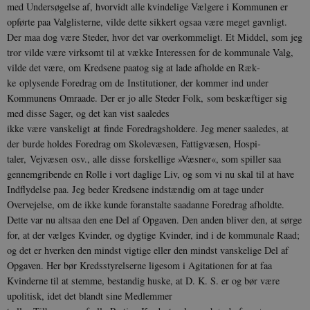
med Undersøgelse af, hvorvidt alle kvindelige Vælgere i Kommunen er
opførte paa Valglisterne, vilde dette sikkert ogsaa være meget gavnligt.
Der maa dog være Steder, hvor det var overkommeligt. Et Middel, som jeg
tror vilde være virksomt til at vække Interessen for de kommunale Valg,
vilde det være, om Kredsene paatog sig at lade afholde en Ræk­
ke oplysende Foredrag om de Institutioner, der kommer ind under
Kommunens Omraade. Der er jo alle Steder Folk, som beskæftiger sig
med disse Sager, og det kan vist saaledes
ikke være vanskeligt at finde Foredragshol­dere. Jeg mener saaledes, at
der burde holdes Foredrag om Skolevæsen, Fattigvæsen, Hospi­
taler, Vejvæsen osv., alle disse forskellige »Væsner«, som spiller saa
gennemgribende en Rolle i vort daglige Liv, og som vi nu skal til at have
Indflydelse paa. Jeg beder Kredsene indstændig om at tage under
Overvejelse, om de ikke kunde foranstalte saadanne Foredrag afholdte.
Dette var nu altsaa den ene Del af Opgaven. Den anden bliver den, at sørge
for, at der vælges Kvinder, og dygtige Kvinder, ind i de kommunale Raad;
og det er hverken den mindst vigtige eller den mindst vanske­lige Del af
Opgaven. Her bør Kredsstyrelserne ligesom i Agitationen for at faa
Kvinderne til at stemme, bestandig huske, at D. K. S. er og bør være
upolitisk, idet det blandt sine Med­lemmer