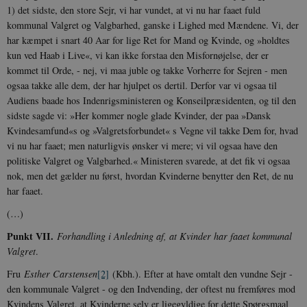
1) det sidste, den store Sejr, vi har vundet, at vi nu har faaet fuld
kommunal Valgret og Valgbarhed, gan­ske i Lighed med Mændene. Vi, der
har kæm­pet i snart 40 Aar for lige Ret for Mand og Kvinde, og »holdtes
kun ved Haab i Live«, vi kan ikke forstaa den Misfornøjelse, der er
kommet til Orde, - nej, vi maa juble og takke Vorherre for Sejren - men
ogsaa takke alle dem, der har hjulpet os dertil. Derfor var vi ogsaa til
Audiens baade hos Indenrigsministe­ren og Konseilpræsidenten, og til den
sidste sagde vi: »Her kommer nogle glade Kvinder, der paa »Dansk
Kvindesamfund«s og »Valg­retsforbundet« s Vegne vil takke Dem for, hvad
vi nu har faaet; men naturligvis ønsker vi mere; vi vil ogsaa have den
politiske Valgret og Valgbarhed.« Ministeren svarede, at det fik vi ogsaa
nok, men det gælder nu først, hvordan Kvinderne benytter den Ret, de nu
har faaet.
(…)
Punkt VII.
Forhandling i Anledning af, at Kvinder har faaet kommunal
Valgret
.
Fru
Esther Carstensen
[2]
(Kbh.). Efter at have omtalt den vundne Sejr -
den kommu­nale Valgret - og den Indvending, der oftest nu fremføres mod
Kvindens Valgret, at Kvinderne selv er ligegyldige for dette Spørgsmaal