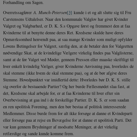
Forhandling om Sagen.
Overretssagfører
A. Munch-Petersen
[3]
kunde i et og alt slutte sig til Fru
Carstensens Ud­talelser. Naar den kommunale Valglov har gi­vet Kvinder
Valgret og Valgbarhed, er D. K. S.s Opgave først og fremmest den at faa
Kvinderne til at benytte denne deres Ret. Kredsene skulde have deres
Opmærksomhed hen­vendt paa, at saa mange Kvinder som muligt opfylder
Lovens Betingelser for Valgret, sær­lig den, at de betaler den for Valgretten
nød­vendige Skat, at de kvindelige Vælgere virke­lig findes paa Valglisterne,
samt at de før Valget ved Møder, gennem Pressen eller maaske skriftligt til
hver enkelt kvindelig Vælger, giver Kvinderne Anvisning paa, hvorledes de
skal stemme (ikke hvem de skal stemme paa), og at de bør afgive deres
Stemme. Hoved­punktet var imidlertid dette: Hvorledes bør D. K. S. stille
sig overfor de bestaaende Par­tier? Og her burde Fællesmødet slaa fast, at
det, Kredsene skal arbejde for, er at faa Kvin­derne til hver efter sin
Overbevisning at gaa ind i de forskellige Partier. D. K. S. er som saadan
en ren upolitisk Forening, men den bør bestaa af politisk interesserede
Medlem­mer. Disse burde frem for alt ikke forsøge at danne et Kvindeparti
eller forsøge paa at rejse en Bevægelse for at danne et upolitisk Parti. Det
var kun gennem Brydninger af modsatte Meninger, at det virkelig
retfærdige og sande kunde komme frem.