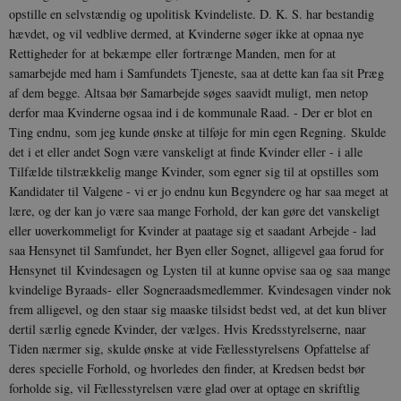
opstille en selvstændig og upolitisk Kvindeliste. D. K. S. har bestandig
hævdet, og vil vedblive der­med, at Kvinderne søger ikke at opnaa nye
Rettigheder for at bekæmpe eller fortrænge Manden, men for at
samarbejde med ham i Samfundets Tjeneste, saa at dette kan faa sit Præg
af dem begge. Altsaa bør Samarbejde søges saavidt muligt, men netop
derfor maa Kvinderne ogsaa ind i de kommunale Raad. - Der er blot en
Ting endnu, som jeg kunde ønske at tilføje for min egen Regning. Skulde
det i et eller andet Sogn være vanskeligt at finde Kvinder eller - i alle
Tilfælde tilstræk­kelig mange Kvinder, som egner sig til at op­stilles som
Kandidater til Valgene - vi er jo endnu kun Begyndere og har saa meget at
lære, og der kan jo være saa mange Forhold, der kan gøre det vanskeligt
eller uoverkom­meligt for Kvinder at paatage sig et saadant Arbejde - lad
saa Hensynet til Samfundet, her Byen eller Sognet, alligevel gaa forud for
Hensynet til Kvindesagen og Lysten til at kunne opvise saa og saa mange
kvindelige Byraads- eller Sogneraadsmedlemmer. Kvin­desagen vinder nok
frem alligevel, og den staar sig maaske tilsidst bedst ved, at det kun bliver
dertil særlig egnede Kvinder, der vælges. Hvis Kredsstyrelserne, naar
Tiden nærmer sig, skul­de ønske at vide Fællesstyrelsens Opfattelse af
deres specielle Forhold, og hvorledes den finder, at Kredsen bedst bør
forholde sig, vil Fællesstyrelsen være glad over at optage en skriftlig