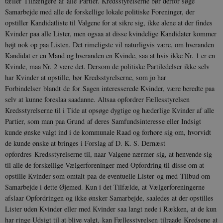
tæller Tilhængere af alle Partier. Kredsstyrelserne bør derfor søge
Samarbejde med alle de forskellige lokale politiske For­eninger, der
opstiller Kandidatliste til Valgene for at sikre sig, ikke alene at der findes
Kvinder paa alle Lister, men ogsaa at disse kvin­delige Kandidater kommer
højt nok op paa Listen. Det rimeligste vil naturligvis være, om hveranden
Kandidat er en Mand og hveranden en Kvinde, saa at hvis ikke Nr. 1 er en
Kvinde, maa Nr. 2 være det. Dersom de po­litiske Partiledelser ikke selv
har Kvinder at opstille, bør Kredsstyrelserne, som jo har
Forbindelser blandt de for Sagen interesserede Kvinder, være beredte paa
selv at kunne foreslaa saadanne. Altsaa opfordrer Fællesstyrelsen
Kredsstyrelserne til i Tide at opsøge dyg­tige og hæderlige Kvinder af alle
Partier, som man paa Grund af deres Samfundsinteresse eller Indsigt
kunde ønske valgt ind i de kom­munale Raad og forhøre sig om, hvorvidt
de kunde ønske at bringes i Forslag af D. K. S. Dernæst
opfordres Kredsstyrelserne til, naar Valgene nærmer sig, at henvende sig
til alle de forskellige Vælgerforeninger med Opfor­dring til disse om at
opstille Kvinder som om­talt paa de eventuelle Lister og med Til­bud om
Samarbejde i dette Øjemed. Kun i det Tilfælde, at Vælgerforeningerne
afslaar Op­fordringen og ikke ønsker Samarbejde, saale­des at der opstilles
Lister uden Kvinder eller med Kvinder saa langt nede i Rækken, at de kun
har ringe Udsigt til at blive valgt, kan Fællesstyrelsen tilraade Kredsene at