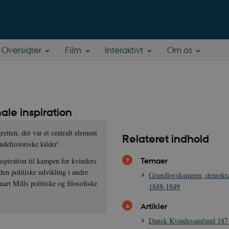
Oversigter
Film
Interaktivt
Om os
ale inspiration
etten, der var et centralt element
Relateret indhold
ndehistoriske kilder'.
Temaer
nspiration til kampen for kvinders
den politiske udvikling i andre
Grundlovskampen, demokra
rt Mills politiske og filosofiske
1848-1849
Artikler
Dansk Kvindesamfund 187