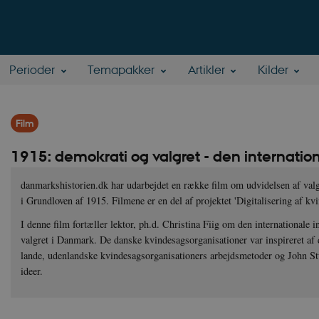
Perioder
Temapakker
Artikler
Kilder
Film
1915: demokrati og valgret - den internation
danmarkshistorien.dk har udarbejdet en række film om udvidelsen af valgr
i Grundloven af 1915. Filmene er en del af projektet 'Digitalisering af kvi
I denne film fortæller lektor, ph.d. Christina Fiig om den internationale i
valgret i Danmark. De danske kvindesagsorganisationer var inspireret af 
lande, udenlandske kvindesagsorganisationers arbejdsmetoder og John Stua
ideer.