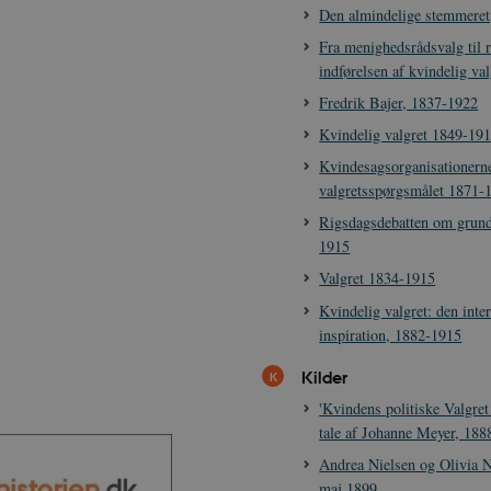
Den almindelige stemmeret
Fra menighedsrådsvalg til 
indførelsen af kvindelig va
Fredrik Bajer, 1837-1922
Kvindelig valgret 1849-19
Kvindesagsorganisationern
valgretsspørgsmålet 1871-
Rigsdagsdebatten om grund
1915
Valgret 1834-1915
Kvindelig valgret: den inte
inspiration, 1882-1915
Kilder
'Kvindens politiske Valgret
tale af Johanne Meyer, 188
Andrea Nielsen og Olivia Ni
maj 1899