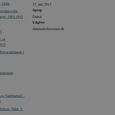
, 1848-
17. juli 2017
Sprog
rigsdagsvalg:
Dansk
lgret, 1903-1915
Udgiver
danmarkshistorien.dk
15
e og
1915
lovsændringen i
rnationale
 og Valgbarhed' -
8
elsen: Taler, 1.