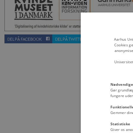
DEL PÅ FACEBOOK
DEL PÅ TWITTER
SEND TIL EN VE
Aarhus Uni
Cookies ge
anonymiser
Universite
Nødvendige
Gør grundlæ
fungere uden
Funktionell
Gemmer dine v
Statistiske
Giver os ano