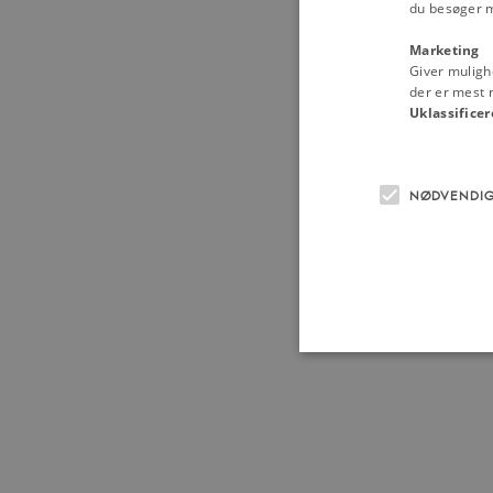
du besøger 
Marketing
Giver muligh
der er mest r
Uklassificer
NØDVENDI
Nødvendige cookies hjælper
Hjemmesiden kan ikke funge
Navn
U