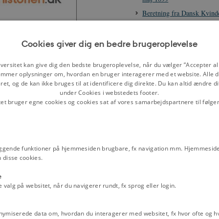
Beretning fra Dansk Kvin
Fællesmøde i Horsens, 5.- 
Beretning fra Dansk Kvin
Cookies giver dig en bedre brugeroplevelse
Fællesmøde i Odense, 19.-2
Beretning fra Dansk Kvin
N
UDSKRIV
versitet kan give dig den bedste brugeroplevelse, når du vælger ”Accepter all
Aarsmøde, 3.-5. juni 1908
mmer oplysninger om, hvordan en bruger interagerer med et website. Alle d
et, og de kan ikke bruges til at identificere dig direkte. Du kan altid ændre d
Carl Ploug i Landstinget
under Cookies i webstedets footer.
valgret til kvinder, 10. feb
tet bruger egne cookies og cookies sat af vores samarbejdspartnere til følge
Danmarks Riges Grundlov a
Dansk Kvindesamfund: St
kredsformændene, 16. janu
ggende funktioner på hjemmesiden brugbare, fx navigation mm. Hjemmeside
Danske Kvindeforeningers 
 disse cookies.
"Kommunal Valgrets A. B. 
Kvinder", 1909
e
alg på websitet, når du navigerer rundt, fx sprog eller login.
Danske kvinders adresse til
rigsdag den 5. juni 1915
Fredrik Bajer i Folketinget
nymiserede data om, hvordan du interagerer med websitet, fx hvor ofte og hvi