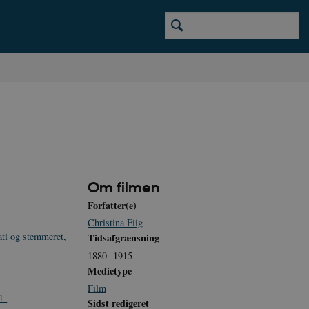
Om filmen
Forfatter(e)
Christina Fiig
ti og stemmeret,
Tidsafgrænsning
1880 -1915
Medietype
Film
1-
Sidst redigeret