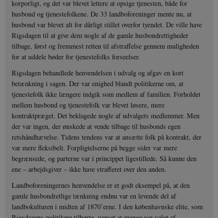
korporligt, og det var blevet lettere at opsige tjenesten, både for
husbond og tjenestefolkene. De 33 landboforeninger mente nu, at
husbond var blevet alt for dårligt stillet overfor tyendet. De ville have
Rigsdagen til at give dem nogle af de gamle husbondrettigheder
tilbage, først og fremmest retten til afstraffelse gennem muligheden
for at uddele bøder for tjenestefolks forseelser.
Rigsdagen behandlede henvendelsen i udvalg og afgav en kort
betænkning i sagen. Der var enighed blandt politikerne om, at
tjenestefolk ikke længere indgik som medlem af familien. Forholdet
mellem husbond og tjenestefolk var blevet løsere, mere
kontraktpræget. Det beklagede nogle af udvalgets medlemmer. Men
der var ingen, der ønskede at vende tilbage til husbonds egen
retshåndhævelse. Tidens tendens var at ansætte folk på kontrakt, der
var mere fleksibelt. Forpligtelserne på begge sider var mere
begrænsede, og parterne var i princippet ligestillede. Så kunne den
ene – arbejdsgiver – ikke have strafferet over den anden.
Landboforeningernes henvendelse er et godt eksempel på, at den
gamle husbondretlige tænkning endnu var en levende del af
landbokulturen i midten af 1870’erne. I den københavnske elite, som
Rigsdagens politikere tilhørte, uanset at mange var valgt af