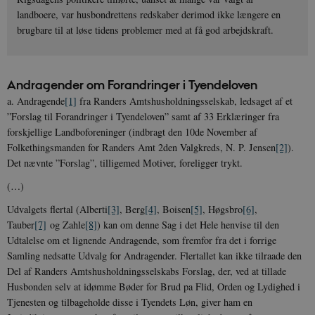
landboere, var husbondrettens redskaber derimod ikke længere en
brugbare til at løse tidens problemer med at få god arbejdskraft.
Andragender om Forandringer i Tyendeloven
a. Andragende
[1]
fra Randers Amtshusholdningsselskab, ledsaget af et
”Forslag til Forandringer i Tyendeloven” samt af 33 Erklæringer fra
forskjellige Landboforeninger (indbragt den 10de November af
Folkethingsmanden for Randers Amt 2den Valgkreds, N. P. Jensen
[2]
).
Det nævnte ”Forslag”, tilligemed Motiver, foreligger trykt.
(…)
Udvalgets flertal (Alberti
[3]
, Berg
[4]
, Boisen
[5]
, Høgsbro
[6]
,
Tauber
[7]
og Zahle
[8]
) kan om denne Sag i det Hele henvise til den
Udtalelse om et lignende Andragende, som fremfor fra det i forrige
Samling nedsatte Udvalg for Andragender. Flertallet kan ikke tilraade den
Del af Randers Amtshusholdningsselskabs Forslag, der, ved at tillade
Husbonden selv at idømme Bøder for Brud pa Flid, Orden og Lydighed i
Tjenesten og tilbageholde disse i Tyendets Løn, giver ham en