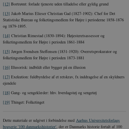
CookieScriptConsent
1 år
CookieScript
[12]
Bortrømt: forlade tjeneste uden tilladelse eller gyldig grund
danmarkshistorien.dk
[13]
Jakob Marius Elieser Christian Gad (1827-1902): Chef for Det
Statistiske Bureau og folketingsmedlem for Højre i perioderne 1858-1876
og 1879-1895.
[14]
Christian Rimestad (1830-1894): Højesteretsassessor og
folketingsmedlem for Højre i perioden 1861-1884
XSRF-TOKEN
danmarkshistoriendk.h5p.com
1 dag
[15]
Jørgen Svendsen Steffensen (1831-1920): Overretsprokurator og
folketingsmedlem for Højre i perioden 1873-1881
[16]
Illusorisk: indbildt eller bygger på en illusion
[17]
Exekution: fuldbyrdelse af et retskrav, fx inddragelse af en skyldners
ejendele
__cf_bm
30
Cloudflare Inc.
minutte
.vimeo.com
[18]
Gang- og sengeklæder: hhv. hverdagstøj og sengetøj
[19]
Thinget: Folketinget
Dette materiale er udgivet i forbindelse med
Aarhus Universitetsforlags
bogserie '100 danmarkshistorier'
, der er Danmarks historie fortalt af 100