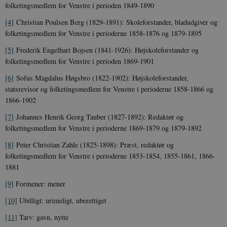
folketingsmedlem for Venstre i perioden 1849-1890
[4]
Christian Poulsen Berg (1829-1891): Skoleforstander, bladudgiver og
sp_t
1 år
Spotify Inc.
folketingsmedlem for Venstre i perioderne 1858-1876 og 1879-1895
.spotify.com
[5]
Frederik Engelhart Bojsen (1841-1926): Højskoleforstander og
folketingsmedlem for Venstre i perioden 1869-1901
[6]
Sofus Magdalus Høgsbro (1822-1902): Højskoleforstander,
statsrevisor og folketingsmedlem for Venstre i perioderne 1858-1866 og
sp_landing
1 dag
Spotify Inc.
1866-1902
.spotify.com
[7]
Johannes Henrik Georg Tauber (1827-1892): Redaktør og
folketingsmedlem for Venstre i perioderne 1869-1879 og 1879-1892
[8]
Peter Christian Zahle (1825-1898): Præst, redaktør og
folketingsmedlem for Venstre i perioderne 1853-1854, 1855-1861, 1866-
JSESSIONID
Session
Oracle Corporation
1881
.nr-data.net
[9]
Formener: mener
[10]
Ubilligt: urimeligt, uberettiget
[11]
Tarv: gavn, nytte