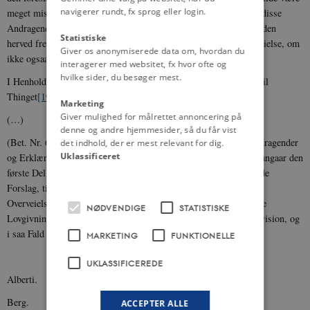
navigerer rundt, fx sprog eller login.
meget mislig, saaledes slutte vi os ogsaa til Indstillingen om, at disse
Andragender henvises til Ministeriet, som da i Forbindelse med den
Statistiske
herved fremkaldte Undersøgelse formentlig vil tage under Overveielse, om
Giver os anonymiserede data om, hvordan du
ikke ogsaa andre Punkter i Tyendeloven trænge til en Revision.
interagerer med websitet, fx hvor ofte og
hvilke sider, du besøger mest.
I Henhold til foranstaaende gjør Udvalget følgende Indstillinger til
Thinget
[19]
:
Marketing
Giver mulighed for målrettet annoncering på
(…)
denne og andre hjemmesider, så du får vist
(Bet. Nr. 6.) De fra forskjellige Landboforeninger indkomne Andragender
det indhold, der er mest relevant for dig.
Uklassificeret
og Erklæringer, betræffende i Tyendeloven, henvises, forsaavidt angaar den
første Del af det fra Randers Amtshusholdningsselskab udgaaende
Forslag, til Justitsministeren, med Opfordring til at tage under
Overveielse, hvorvidt Tyendeloven af 10de Mai 1854 og i det Hele
NØDVENDIGE
STATISTISKE
Lovgivningen om privat Tjenesteforhold maatte trænge til en Revision, og
i saa Fald at forelægge Rigsdagen dertil sigtende Lovforslag.
MARKETING
FUNKTIONELLE
UKLASSIFICEREDE
Alberti.
Berg.
ACCEPTER ALLE