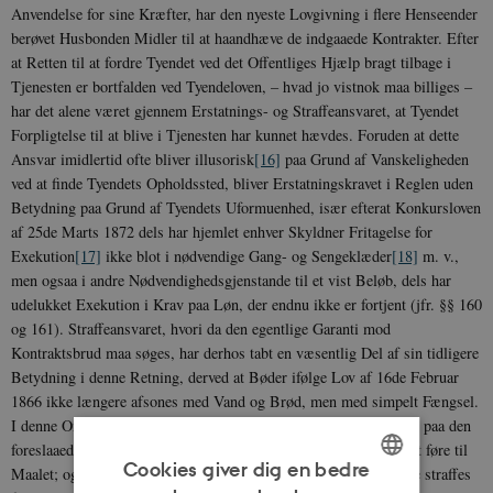
Anvendelse for sine Kræfter, har den nyeste Lovgivning i flere Henseender
berøvet Husbonden Midler til at haandhæve de indgaaede Kontrakter. Efter
at Retten til at fordre Tyendet ved det Offentliges Hjælp bragt tilbage i
Tjenesten er bortfalden ved Tyendeloven, – hvad jo vistnok maa billiges –
har det alene været gjennem Erstatnings- og Straffeansvaret, at Tyendet
Forpligtelse til at blive i Tjenesten har kunnet hævdes. Foruden at dette
Ansvar imidlertid ofte bliver illusorisk
[16]
paa Grund af Vanskeligheden
ved at finde Tyendets Opholdssted, bliver Erstatningskravet i Reglen uden
Betydning paa Grund af Tyendets Uformuenhed, især efterat Konkursloven
af 25de Marts 1872 dels har hjemlet enhver Skyldner Fritagelse for
Exekution
[17]
ikke blot i nødvendige Gang- og Sengeklæder
[18]
m. v.,
men ogsaa i andre Nødvendighedsgjenstande til et vist Beløb, dels har
udelukket Exekution i Krav paa Løn, der endnu ikke er fortjent (jfr. §§ 160
og 161). Straffeansvaret, hvori da den egentlige Garanti mod
Kontraktsbrud maa søges, har derhos tabt en væsentlig Del af sin tidligere
Betydning i denne Retning, derved at Bøder ifølge Lov af 16de Februar
1866 ikke længere afsones med Vand og Brød, men med simpelt Fængsel.
I denne Omstændighed turde der vel ligge en Grund til at gaa ind paa den
foreslaaede Forhøielse af Bøderne, saafremt den kunde antages at føre til
Cookies giver dig en bedre
Maalet; og, forsaavidt det ovenfor er indvendt, at Husbonden ikke straffes