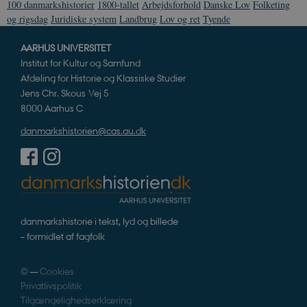
100 danmarkshistorier
1800-tallet
Arbejdsforhold
Danske Lov
Folketing
og rigsdag
Juridiske system
Landbrug
Lov og ret
Tyende
AARHUS UNIVERSITET
Institut for Kultur og Samfund
Afdeling for Historie og Klassiske Studier
Jens Chr. Skous Vej 5
8000 Aarhus C
danmarkshistorien@cas.au.dk
danmarkshistorie i tekst, lyd og billede
– formidlet af fagfolk
©
—
Cookies
Privatlivspolitik
Tilgængelighedserklæring