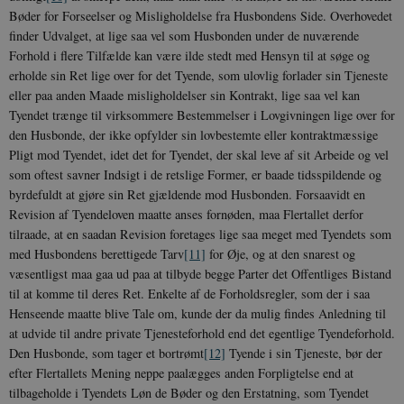
Bøder for Forseelser og Misligholdelse fra Husbondens Side. Overhovedet
finder Udvalget, at lige saa vel som Husbonden under de nuværende
Forhold i flere Tilfælde kan være ilde stedt med Hensyn til at søge og
erholde sin Ret lige over for det Tyende, som ulovlig forlader sin Tjeneste
eller paa anden Maade misligholdelser sin Kontrakt, lige saa vel kan
Tyendet trænge til virksommere Bestemmelser i Lovgivningen lige over for
den Husbonde, der ikke opfylder sin lovbestemte eller kontraktmæssige
Pligt mod Tyendet, idet det for Tyendet, der skal leve af sit Arbeide og vel
som oftest savner Indsigt i de retslige Former, er baade tidsspildende og
byrdefuldt at gjøre sin Ret gjældende mod Husbonden. Forsaavidt en
Revision af Tyendeloven maatte anses fornøden, maa Flertallet derfor
tilraade, at en saadan Revision foretages lige saa meget med Tyendets som
med Husbondens berettigede Tarv
[11]
for Øje, og at den snarest og
væsentligst maa gaa ud paa at tilbyde begge Parter det Offentliges Bistand
til at komme til deres Ret. Enkelte af de Forholdsregler, som der i saa
Henseende maatte blive Tale om, kunde der da mulig findes Anledning til
at udvide til andre private Tjenesteforhold end det egentlige Tyendeforhold.
Den Husbonde, som tager et bortrømt
[12]
Tyende i sin Tjeneste, bør der
efter Flertallets Mening neppe paalægges anden Forpligtelse end at
tilbageholde i Tyendets Løn de Bøder og den Erstatning, som Tyendet