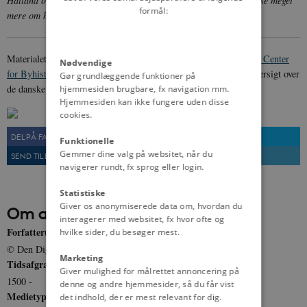
Halland og Blekinge. De fleste af byerne vist på kortet kan du læse meget
formål:
mere om her på siden.
© danmarkshistorien.dk
Materialet er udarbejdet af
Den Digitale Byport
, en del af
Dansk Center
Nødvendige
for Byhistorie
. Mere information om arbejdet, samt en samlet oversigt over
Gør grundlæggende funktioner på
de danske købstæder, kan findes
her
.
hjemmesiden brugbare, fx navigation mm.
Hjemmesiden kan ikke fungere uden disse
cookies.
DEL PÅ FACEBOOK
DEL PÅ TWITTER
Funktionelle
Gemmer dine valg på websitet, når du
SEND TIL EN VEN
UDSKRIV
navigerer rundt, fx sprog eller login.
Statistiske
Giver os anonymiserede data om, hvordan du
Om artiklen
interagerer med websitet, fx hvor ofte og
Forfatter(e)
hvilke sider, du besøger mest.
© Den Digitale Byport: Danmarks købstæder
Marketing
Tidsafgrænsning
Giver mulighed for målrettet annoncering på
1500 -
denne og andre hjemmesider, så du får vist
Medietype
det indhold, der er mest relevant for dig.