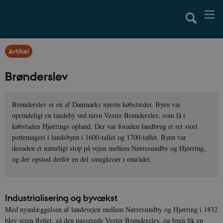
Artikel
Brønderslev
Brønderslev er en af Danmarks nyeste købstæder. Byen var
oprindeligt en landsby ved navn Vester Brønderslev, som lå i
købstaden Hjørrings opland. Der var foruden landbrug et ret stort
pottemageri i landsbyen i 1600-tallet og 1700-tallet. Byen var
desuden et naturligt stop på vejen mellem Nørresundby og Hjørring,
og der opstod derfor en del smugkroer i området.
Industrialisering og byvækst
Med nyanlæggelsen af landevejen mellem Nørresundby og Hjørring i 1832
blev vejen flyttet, så den passerede Vester Brønderslev, og byen fik en