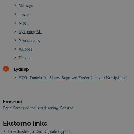
Nødvendige cookies hjælper med at gøre
Mariager
hjemmesiden brugbar ved at aktivere nogle
grundlæggende funktioner som navigation mm.
Hovsør
Hjemmesiden kan ikke fungerer uden disse
cookies.
Nibe
Navn
Udbyder / Domæne
Udløb
Nykøbing M.
be_typo_user
Session
TYPO3 Association
Nørresundby
.danmarkshistorien.dk
Aalborg
Thisted
Lydklip
HØR: Dialekt fra Skæve Sogn ved Frederikshavn i Nordjylland
sp_t
1 år
Spotify Inc.
.spotify.com
Emneord
Byer
Kernestof industrialisering
Købstad
Eksterne links
sp_landing
1 dag
Spotify Inc.
.spotify.com
Brønderslev på Den Digitale Byport