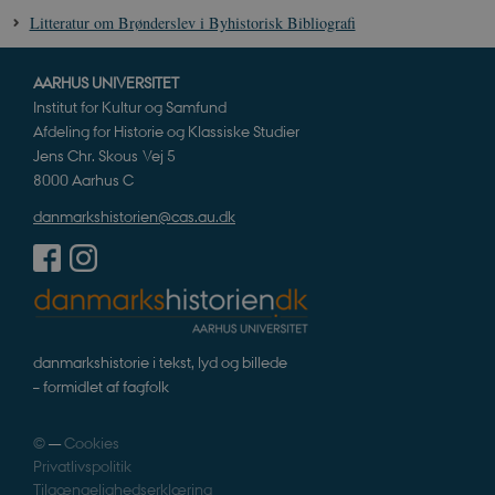
Litteratur om Brønderslev i Byhistorisk Bibliografi
AARHUS UNIVERSITET
JSESSIONID
Session
Oracle Corporation
Institut for Kultur og Samfund
.nr-data.net
Afdeling for Historie og Klassiske Studier
Jens Chr. Skous Vej 5
8000 Aarhus C
danmarkshistorien@cas.au.dk
CookieScriptConsent
1 år
CookieScript
danmarkshistorien.dk
danmarkshistorie i tekst, lyd og billede
– formidlet af fagfolk
©
—
Cookies
XSRF-TOKEN
danmarkshistoriendk.h5p.com
1 dag
Privatlivspolitik
Tilgængelighedserklæring