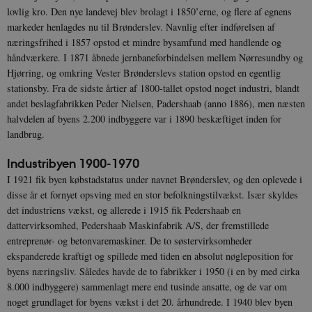
lovlig kro. Den nye landevej blev brolagt i 1850’erne, og flere af egnens
markeder henlagdes nu til Brønderslev. Navnlig efter indførelsen af
næringsfrihed i 1857 opstod et mindre bysamfund med handlende og
håndværkere. I 1871 åbnede jernbaneforbindelsen mellem Nørresundby og
Hjørring, og omkring Vester Brønderslevs station opstod en egentlig
stationsby. Fra de sidste årtier af 1800-tallet opstod noget industri, blandt
andet beslagfabrikken Peder Nielsen, Padershaab (anno 1886), men næsten
halvdelen af byens 2.200 indbyggere var i 1890 beskæftiget inden for
landbrug.
Industribyen 1900-1970
I 1921 fik byen købstadstatus under navnet Brønderslev, og den oplevede i
disse år et fornyet opsving med en stor befolkningstilvækst. Især skyldes
det industriens vækst, og allerede i 1915 fik Pedershaab en
dattervirksomhed, Pedershaab Maskinfabrik A/S, der fremstillede
entreprenør- og betonvaremaskiner. De to søstervirksomheder
ekspanderede kraftigt og spillede med tiden en absolut nøgleposition for
byens næringsliv. Således havde de to fabrikker i 1950 (i en by med cirka
8.000 indbyggere) sammenlagt mere end tusinde ansatte, og de var om
noget grundlaget for byens vækst i det 20. århundrede. I 1940 blev byen