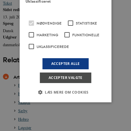
Uklassificeret
Tekst
Sidst redigeret
13. juli 2011
Sprog
NØDVENDIGE
STATISTISKE
Dansk
MARKETING
FUNKTIONELLE
Udgiver
danmarkshistorien.dk
UKLASSIFICEREDE
Relateret indhold
ACCEPTER ALLE
Artikler
ACCEPTER VALGTE
Frederikshavn
LÆS MERE OM COOKIES
Hjørring
Skagen
Sæby
Nødvendige
Statistiske
Marketing
Hobro
Funktionelle
Uklassificerede
Løgstør