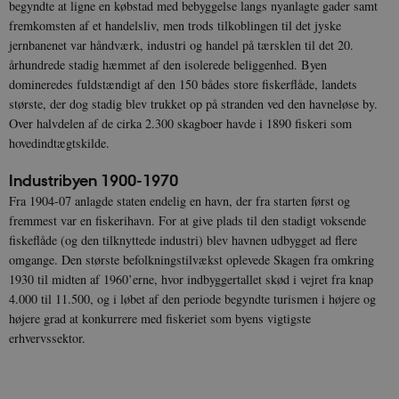
begyndte at ligne en købstad med bebyggelse langs nyanlagte gader samt
fremkomsten af et handelsliv, men trods tilkoblingen til det jyske
jernbanenet var håndværk, industri og handel på tærsklen til det 20.
århundrede stadig hæmmet af den isolerede beliggenhed. Byen
domineredes fuldstændigt af den 150 bådes store fiskerflåde, landets
største, der dog stadig blev trukket op på stranden ved den havneløse by.
Over halvdelen af de cirka 2.300 skagboer havde i 1890 fiskeri som
hovedindtægtskilde.
Industribyen 1900-1970
Fra 1904-07 anlagde staten endelig en havn, der fra starten først og
fremmest var en fiskerihavn. For at give plads til den stadigt voksende
fiskeflåde (og den tilknyttede industri) blev havnen udbygget ad flere
omgange. Den største befolkningstilvækst oplevede Skagen fra omkring
1930 til midten af 1960’erne, hvor indbyggertallet skød i vejret fra knap
4.000 til 11.500, og i løbet af den periode begyndte turismen i højere og
højere grad at konkurrere med fiskeriet som byens vigtigste
erhvervssektor.