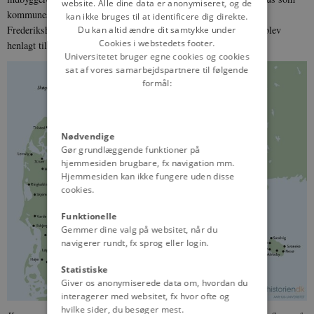
website. Alle dine data er anonymiseret, og de
kommunesædeby, da Skagen Kommune blev slået sammen med
kan ikke bruges til at identificere dig direkte.
Frederikshavn og Sæby. Administrationen af den nye kommune blev
Du kan altid ændre dit samtykke under
Cookies i webstedets footer.
henlagt til Frederikshavn.
Universitetet bruger egne cookies og cookies
sat af vores samarbejdspartnere til følgende
formål:
Nødvendige
Gør grundlæggende funktioner på
hjemmesiden brugbare, fx navigation mm.
Hjemmesiden kan ikke fungere uden disse
cookies.
Funktionelle
Gemmer dine valg på websitet, når du
navigerer rundt, fx sprog eller login.
Statistiske
Giver os anonymiserede data om, hvordan du
interagerer med websitet, fx hvor ofte og
hvilke sider, du besøger mest.