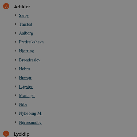
Artikler
Sæby
sp_landing
1 dag
Spotify Inc.
Thisted
.spotify.com
Aalborg
Frederikshavn
Hjørring
Brønderslev
JSESSIONID
Session
Oracle Corporation
.nr-data.net
Hobro
Hovsør
Løgstør
Mariager
CookieScriptConsent
1 år
CookieScript
Nibe
danmarkshistorien.dk
Nykøbing M.
Nørresundby
Lydklip