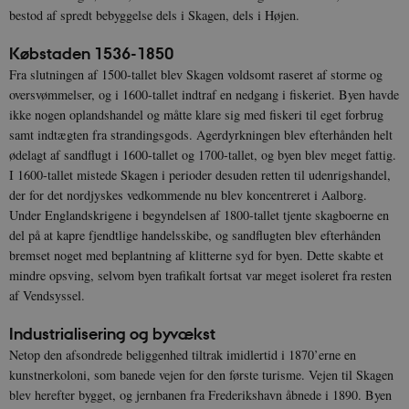
bestod af spredt bebyggelse dels i Skagen, dels i Højen.
Købstaden 1536-1850
Fra slutningen af 1500-tallet blev Skagen voldsomt raseret af storme og
oversvømmelser, og i 1600-tallet indtraf en nedgang i fiskeriet. Byen havde
ikke nogen oplandshandel og måtte klare sig med fiskeri til eget forbrug
samt indtægten fra strandingsgods. Agerdyrkningen blev efterhånden helt
ødelagt af sandflugt i 1600-tallet og 1700-tallet, og byen blev meget fattig.
I 1600-tallet mistede Skagen i perioder desuden retten til udenrigshandel,
der for det nordjyskes vedkommende nu blev koncentreret i Aalborg.
Under Englandskrigene i begyndelsen af 1800-tallet tjente skagboerne en
del på at kapre fjendtlige handelsskibe, og sandflugten blev efterhånden
bremset noget med beplantning af klitterne syd for byen. Dette skabte et
mindre opsving, selvom byen trafikalt fortsat var meget isoleret fra resten
af Vendsyssel.
Industrialisering og byvækst
Netop den afsondrede beliggenhed tiltrak imidlertid i 1870’erne en
kunstnerkoloni, som banede vejen for den første turisme. Vejen til Skagen
blev herefter bygget, og jernbanen fra Frederikshavn åbnede i 1890. Byen