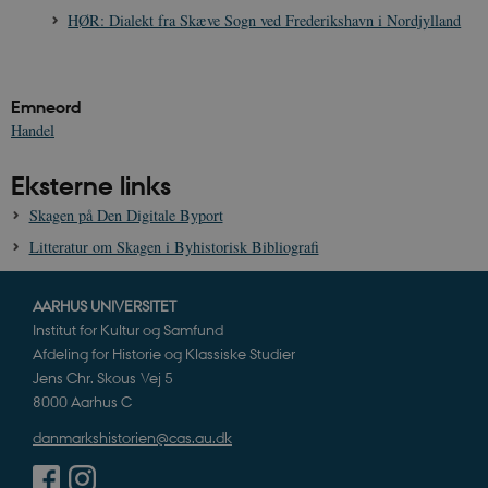
HØR: Dialekt fra Skæve Sogn ved Frederikshavn i Nordjylland
XSRF-TOKEN
danmarkshistoriendk.h5p.com
1 dag
Emneord
Handel
Eksterne links
__cf_bm
30
Cloudflare Inc.
Skagen på Den Digitale Byport
minutte
.vimeo.com
Litteratur om Skagen i Byhistorisk Bibliografi
AARHUS UNIVERSITET
Institut for Kultur og Samfund
Afdeling for Historie og Klassiske Studier
Jens Chr. Skous Vej 5
8000 Aarhus C
Udbyder /
Navn
Udløb
Beskrivelse
danmarkshistorien@cas.au.dk
Domæne
Udbyder /
Udbyder /
Navn
Navn
Udløb
Udløb
Beskrivelse
Besk
Domæne
Domæne
cf_clearance
1 år
Podbean
Cloudflare,
Navn
Udbyder / Domæne
Udløb
B
VISITOR_INFO1_LIVE
_cfuvid
Inc.
.vimeo.com
6
Session
Denne cooki
Google LLC