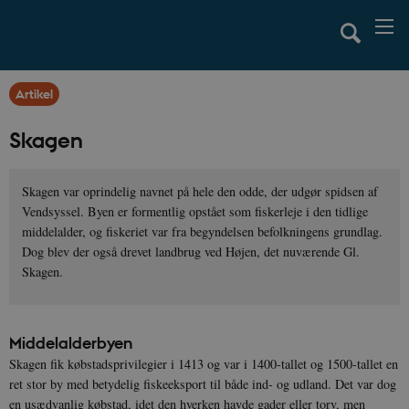
Artikel
Skagen
Skagen var oprindelig navnet på hele den odde, der udgør spidsen af
Vendsyssel. Byen er formentlig opstået som fiskerleje i den tidlige
middelalder, og fiskeriet var fra begyndelsen befolkningens grundlag.
Dog blev der også drevet landbrug ved Højen, det nuværende Gl.
Skagen.
Middelalderbyen
Skagen fik købstadsprivilegier i 1413 og var i 1400-tallet og 1500-tallet en
ret stor by med betydelig fiskeeksport til både ind- og udland. Det var dog
en usædvanlig købstad, idet den hverken havde gader eller torv, men