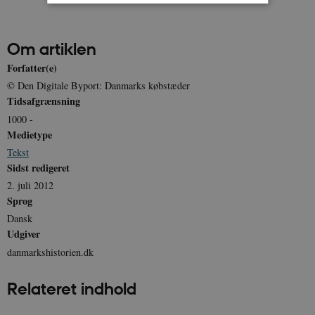
Nødvendige
Statistiske
Marketing
Om artiklen
Funktionelle
Uklassificerede
Forfatter(e)
Nødvendige cookies hjælper med at gøre
© Den Digitale Byport: Danmarks købstæder
hjemmesiden brugbar ved at aktivere nogle
Tidsafgrænsning
grundlæggende funktioner som navigation mm.
Hjemmesiden kan ikke fungerer uden disse
1000 -
cookies.
Medietype
Navn
Udbyder / Domæne
Udløb
Tekst
be_typo_user
Session
TYPO3 Association
Sidst redigeret
.danmarkshistorien.dk
2. juli 2012
Sprog
Dansk
Udgiver
danmarkshistorien.dk
sp_t
1 år
Spotify Inc.
Relateret indhold
.spotify.com