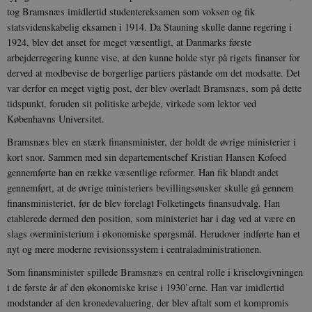
tog Bramsnæs imidlertid studentereksamen som voksen og fik
statsvidenskabelig eksamen i 1914. Da Stauning skulle danne regering i
1924, blev det anset for meget væsentligt, at Danmarks første
arbejderregering kunne vise, at den kunne holde styr på rigets finanser for
derved at modbevise de borgerlige partiers påstande om det modsatte. Det
var derfor en meget vigtig post, der blev overladt Bramsnæs, som på dette
tidspunkt, foruden sit politiske arbejde, virkede som lektor ved
Københavns Universitet.
Bramsnæs blev en stærk finansminister, der holdt de øvrige ministerier i
kort snor. Sammen med sin departementschef Kristian Hansen Kofoed
gennemførte han en række væsentlige reformer. Han fik blandt andet
gennemført, at de øvrige ministeriers bevillingsønsker skulle gå gennem
finansministeriet, før de blev forelagt Folketingets finansudvalg. Han
etablerede dermed den position, som ministeriet har i dag ved at være en
slags overministerium i økonomiske spørgsmål. Herudover indførte han et
nyt og mere moderne revisionssystem i centraladministrationen.
Som finansminister spillede Bramsnæs en central rolle i kriselovgivningen
i de første år af den økonomiske krise i 1930’erne. Han var imidlertid
modstander af den kronedevaluering, der blev aftalt som et kompromis