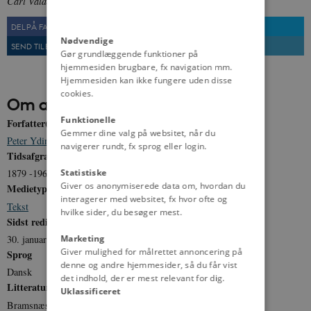
Carl Valdemar Bramsnæs.
Fra: Folketingets Bibliotek og Arkiv.
DEL PÅ FACEBOOK
DEL PÅ TWITTER
Nødvendige
SEND TIL EN VEN
UDSKRIV
Gør grundlæggende funktioner på
hjemmesiden brugbare, fx navigation mm.
Hjemmesiden kan ikke fungere uden disse
cookies.
Om artiklen
Funktionelle
Forfatter(e)
Gemmer dine valg på websitet, når du
Peter Yding Brunbech
navigerer rundt, fx sprog eller login.
Tidsafgrænsning
Statistiske
1879 -1965
Giver os anonymiserede data om, hvordan du
Medietype
interagerer med websitet, fx hvor ofte og
Tekst
hvilke sider, du besøger mest.
Sidst redigeret
30. januar 2013
Marketing
Giver mulighed for målrettet annoncering på
Sprog
denne og andre hjemmesider, så du får vist
Dansk
det indhold, der er mest relevant for dig.
Litteratur
Uklassificeret
Bramsnæs, C. V. Erindringer: En broget tilværelse (1965).