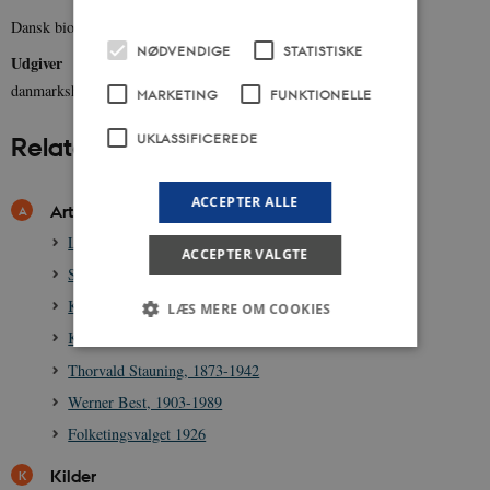
Dansk biografisk leksikon (1979-1984).
NØDVENDIGE
STATISTISKE
Udgiver
danmarkshistorien.dk
MARKETING
FUNKTIONELLE
UKLASSIFICEREDE
Relateret indhold
ACCEPTER ALLE
Artikler
Landstinget i den danske Rigsdag 1849-1953
ACCEPTER VALGTE
Socialdemokratiet, 1871-
Kanslergadeforliget 1933
LÆS MERE OM COOKIES
Karl Kristian Steincke, 1880-1963
Thorvald Stauning, 1873-1942
Nødvendige
Statistiske
Marketing
Werner Best, 1903-1989
Funktionelle
Uklassificerede
Folketingsvalget 1926
Nødvendige cookies hjælper med at gøre
Kilder
hjemmesiden brugbar ved at aktivere nogle