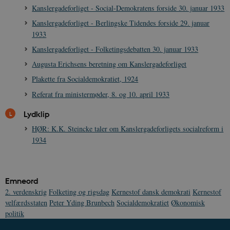
grundlæggende funktioner som navigation mm.
Kanslergadeforliget - Social-Demokratens forside 30. januar 1933
Hjemmesiden kan ikke fungerer uden disse
cookies.
Kanslergadeforliget - Berlingske Tidendes forside 29. januar
1933
Navn
Udbyder / Domæne
Udløb
Kanslergadeforliget - Folketingsdebatten 30. januar 1933
be_typo_user
Session
TYPO3 Association
.danmarkshistorien.dk
Augusta Erichsens beretning om Kanslergadeforliget
Plakette fra Socialdemokratiet, 1924
Referat fra ministermøder, 8. og 10. april 1933
Lydklip
HØR: K.K. Steincke taler om Kanslergadeforligets socialreform i
sp_t
1 år
Spotify Inc.
.spotify.com
1934
Emneord
2. verdenskrig
Folketing og rigsdag
Kernestof dansk demokrati
Kernestof
sp_landing
1 dag
Spotify Inc.
velfærdsstaten
Peter Yding Brunbech
Socialdemokratiet
Økonomisk
.spotify.com
politik