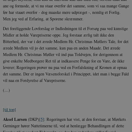
hjemmesiden brugbar ved at aktivere nogle
ane og for­mode, at vi nu staar overfor det samme, som vi saa mange Gange
grundlæggende funktioner som navigation mm.
Hjemmesiden kan ikke fungerer uden disse
før har staaet overfor - dog maaske mere udpræget -, nemlig et Forlig.
cookies.
Men jeg ved af Erfaring, at Sporene skræmmer.
Navn
Udbyder / Domæne
Udløb
Det foreliggende Lovforslag er Indled­ningen til et Forsøg paa ved kunstige
be_typo_user
Session
TYPO3 Association
Midler at holde Varepriserne oppe. Jeg forstaar ærlig talt ikke den
.danmarkshistorien.dk
Bitterhed, der var i det ærede Medlem Hr. Christmas Møllers Tale, for det
ærede Medlem vil jo det samme, kun paa en anden Maade. Det ærede
Medlem Hr. Christmas Møller vil ind paa Toldvejen, for derigennem at
give enkelte Medborgere Ret til at indkassere Penge for en Vare, de ikke
leverer; Regeringen prøver nu paa ved en Forfalskning af Kronen at opnaa
det samme. Der er ingen Væsensforskel i Princippet, idet man i begge Fald
sp_t
1 år
Spotify Inc.
vil naa en Fordyrelse af Varepriserne.
.spotify.com
(…)
[til top]
sp_landing
1 dag
Spotify Inc.
Aksel Larsen
(DKP)
[5]
: Regeringen har vist, at den forstaar, at Mørkets
.spotify.com
Gerninger hører Nattetimerne til, ved at henlægge Behand­lingen af dette