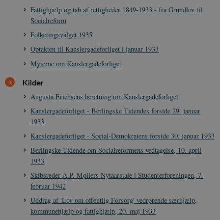
Fattighjælp og tab af rettigheder 1849-1933 - fra Grundlov til
Socialreform
Folketingsvalget 1935
Optakten til Kanslergadeforliget i januar 1933
Myterne om Kanslergadeforliget
Kilder
Augusta Erichsens beretning om Kanslergadeforliget
Kanslergadeforliget - Berlingske Tidendes forside 29. januar
1933
Kanslergadeforliget - Social-Demokratens forside 30. januar 1933
Berlingske Tidende om Socialreformens vedtagelse, 10. april
1933
Skibsreder A.P. Møllers Nytaarstale i Studenterforeningen, 7.
februar 1942
Uddrag af 'Lov om offentlig Forsorg' vedrørende særhjælp,
kommunehjælp og fattighjælp, 20. maj 1933