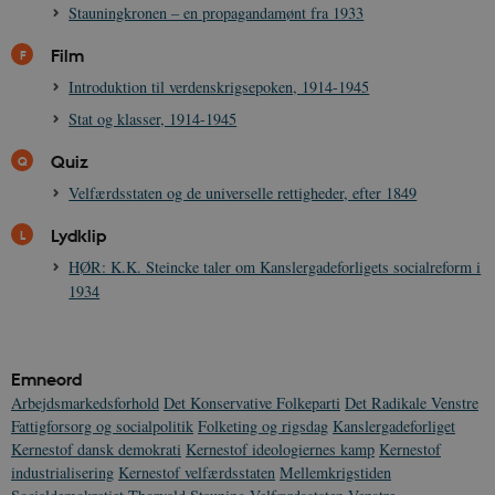
Stauningkronen – en propagandamønt fra 1933
Film
Introduktion til verdenskrigsepoken, 1914-1945
Stat og klasser, 1914-1945
Quiz
Velfærdsstaten og de universelle rettigheder, efter 1849
Lydklip
HØR: K.K. Steincke taler om Kanslergadeforligets socialreform i
1934
Emneord
Arbejdsmarkedsforhold
Det Konservative Folkeparti
Det Radikale Venstre
Fattigforsorg og socialpolitik
Folketing og rigsdag
Kanslergadeforliget
Kernestof dansk demokrati
Kernestof ideologiernes kamp
Kernestof
industrialisering
Kernestof velfærdsstaten
Mellemkrigstiden