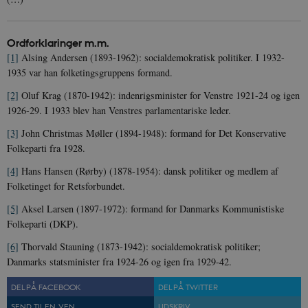
Policy
_ga_7J1SYH77RJ
.danmarkshistorien.dk
1 år 1
G
måned
Ordforklaringer m.m.
_ga
1 år 1
D
Google LLC
[1]
Alsing Andersen (1893-1962): socialdemokratisk politiker. I 1932-
måned
k
.danmarkshistorien.dk
U
1935 var han folketingsgruppens formand.
s
i
[2]
Oluf Krag (1870-1942): indenrigsminister for Venstre 1921-24 og igen
a
a
1926-29. I 1933 blev han Venstres parlamentariske leder.
c
s
[3]
John Christmas Møller (1894-1948): formand for Det Konservative
b
e
Folkeparti fra 1928.
n
i
[4]
Hans Hansen (Rørby) (1878-1954): dansk politiker og medlem af
i
s
Folketinget for Retsforbundet.
s
b
[5]
Aksel Larsen (1897-1972): formand for Danmarks Kommunistiske
s
Folkeparti (DKP).
k
a
h
[6]
Thorvald Stauning (1873-1942): socialdemokratisk politiker;
Danmarks statsminister fra 1924-26 og igen fra 1929-42.
CloudFront-
.h5p.com
Session
A
Created-At
DEL PÅ FACEBOOK
DEL PÅ TWITTER
_gat_UA-
.danmarkshistorien.dk
58
T
8822943-1
sekunder
c
SEND TIL EN VEN
UDSKRIV