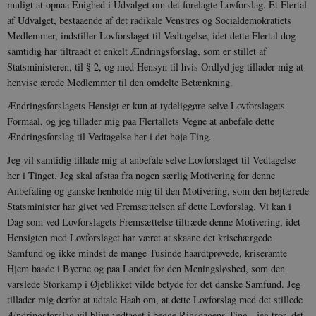
muligt at opnaa Enighed i Udvalget om det forelagte Lovforslag. Et Flertal
af Udvalget, be­staaende af det radikale Venstres og So­cialdemokratiets
Medlemmer, indstiller Lov­forslaget til Vedtagelse, idet dette Flertal dog
samtidig har tiltraadt et enkelt Æn­dringsforslag, som er stillet af
Statsmini­steren, til § 2, og med Hensyn til hvis Ordlyd jeg tillader mig at
henvise ærede Medlemmer til den omdelte Betænkning.
Ændringsforslagets Hensigt er kun at tyde­liggøre selve Lovforslagets
Formaal, og jeg tillader mig paa Flertallets Vegne at an­befale dette
Ændringsforslag til Vedtagelse her i det høje Ting.
Jeg vil samtidig tillade mig at anbe­fale selve Lovforslaget til Vedtagelse
her i Tinget. Jeg skal afstaa fra nogen særlig Motivering for denne
Anbefaling og ganske henholde mig til den Motivering, som den højtærede
Statsminister har givet ved Frem­sættelsen af dette Lovforslag. Vi kan i
Dag som ved Lovforslagets Fremsættelse til­træde denne Motivering, idet
Hensigten med Lovforslaget har været at skaane det krisehærgede
Samfund og ikke mindst de mange Tusinde haardtprøvede, kriseramte
Hjem baade i Byerne og paa Landet for den Meningsløshed, som den
varslede Stor­kamp i Øjeblikket vilde betyde for det danske Samfund. Jeg
tillader mig derfor at udtale Haab om, at dette Lovforslag med det stillede
Ændringsforslag vil blive vedtaget i begge Rigsdagens Ting - jeg tror, det