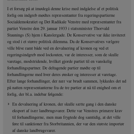
I et forsøg på at imødegå denne krise med indgåelse af et politisk
forlig om indgreb mødtes repræsentanter fra regeringspartierne
Socialdemokratiet og Det Radikale Venstre med repræsentanter fra
partiet Venstre den 29. januar 1933 i statsminister Thorvald
Staunings (S) hjem i Kanslergade. De Konservative var ikke inviteret
og stod i et større politisk dilemma. Da de Konservatives vælgere
ville blive ramt både ved en devaluering af kronen og ved et
regeringsindgreb mod lockouten, var de interesser, som de skulle
varetage, modstridende, hvilket gjorde partiet til en vanskelig
forhandlingspartner. De deltagende partier mødte op til
forhandlingerne med hver deres ønsker og interesser at varetage.
Efter lange forhandlinger, der nær var brudt sammen, lykkedes det ud
på natten repræsentanterne fra de tre partier at nå til enighed om et
forlig, der bl.a. indebar følgende:
En devaluering af kronen, der skulle sætte gang i den danske
eksport af især landbrugsvarer. Dette var Venstres primære krav
til forhandlingerne, men man frygtede dog samtidig, at det ville
føre til sanktioner fra Storbritannien, der var den største importør
af danske landbrugsvarer.