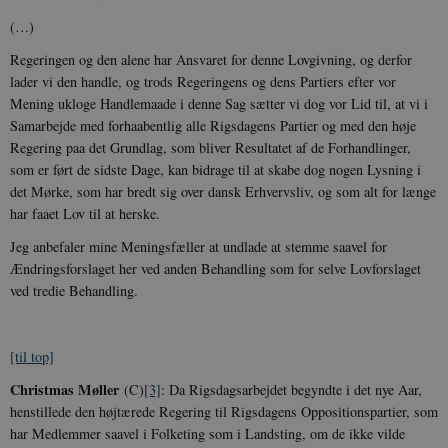
(…)
Regeringen og den alene har Ansvaret for denne Lovgivning, og derfor
lader vi den handle, og trods Regeringens og dens Partiers efter vor
Mening ukloge Handle­maade i denne Sag sætter vi dog vor Lid til, at vi i
Samarbejde med forhaa­bentlig alle Rigsdagens Partier og med den høje
Regering paa det Grundlag, som blive­r Resultatet af de Forhandlinger,
som er ført de sidste Dage, kan bidrage til at skabe dog nogen Lysning i
det Mørke, som har bredt sig over dansk Erhvervsliv, og som alt for længe
har faaet Lov til at herske.
Jeg anbefaler mine Meningsfæller at undlade at stemme saavel for
Ændrings­forslaget her ved anden Behandling som for selve Lovforslaget
ved tredie Behand­ling.
[til top]
Christmas Møller
(C)
[3]
:
Da Rigsdagsarbejdet begyndte i det nye Aar,
henstillede den højtærede Regering til Rigsdagens Oppositionspartier, som
har Medlemmer saa­vel i Folketing som i Landsting, om de ikke vilde