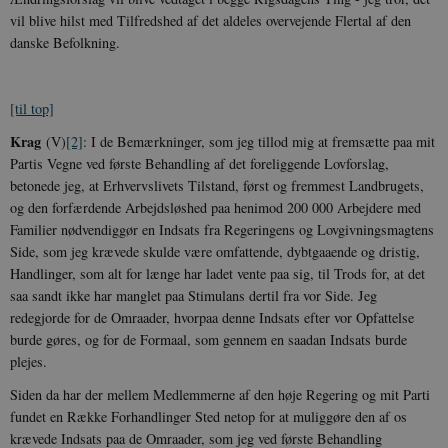
vil blive hilst med Tilfredshed af det aldeles overvejende Flertal af den
dan­ske Befolkning.
[til top]
Krag
(V)
[2]
: I de Bemærkninger, som jeg tillod mig at fremsætte paa mit
Partis Vegne ved første Behandling af det fore­liggende Lovforslag,
betonede jeg, at Er­hvervslivets Tilstand, først og fremmest Landbrugets,
og den forfærdende Arbejds­løshed paa henimod 200 000 Arbejdere med
Familier nødvendiggør en Indsats fra Re­geringens og Lovgivningsmagtens
Side, som jeg krævede skulde være omfattende, dybt­gaaende og dristig,
Handlinger, som alt for længe har ladet vente paa sig, til Trods for, at det
saa sandt ikke har manglet paa Stimulans dertil fra vor Side. Jeg
redegjorde for de Omraader, hvorpaa denne Indsats efter vor Opfattelse
burde gøres, og for de Formaal, som gennem en saadan Indsats burde
plejes.
Siden da har der mellem Medlemmerne af den høje Regering og mit Parti
fundet en Række Forhandlinger Sted netop for at muliggøre den af os
krævede Indsats paa de Omraader, som jeg ved første Be­handling