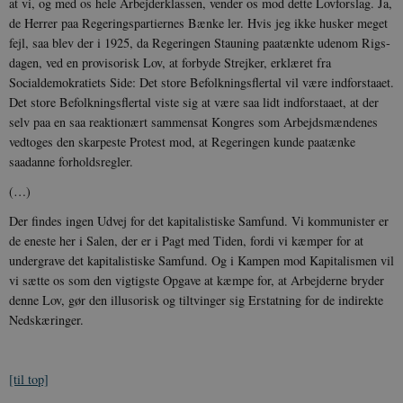
at vi, og med os hele Arbejderklassen, vender os mod dette Lov­forslag. Ja,
de Herrer paa Regeringspar­tiernes Bænke ler. Hvis jeg ikke husker meget
fejl, saa blev der i 1925, da Regerin­gen Stauning paatænkte udenom Rigs­
__cf_bm
30
Cloudflare Inc.
dagen, ved en provisorisk Lov, at forbyde Strejker, erklæret fra
minutte
.vimeo.com
Socialdemokratiets Side: Det store Befolkningsflertal vil være indforstaaet.
Det store Befolkningsflertal viste sig at være saa lidt indforstaaet, at der
selv paa en saa reaktionært sammensat Kongres som Arbejdsmændenes
vedtoges den skarpeste Protest mod, at Regeringen kunde paatænke
saadanne forholdsregler.
(…)
Der findes ingen Udvej for det kapitalistiske Samfund. Vi kommunister er
de eneste her i Salen, der er i Pagt med Tiden, fordi vi kæmper for at
Udbyder /
Navn
Udløb
Beskrivelse
Domæne
Udbyder /
Udbyder /
undergrave det kapitalistiske Samfund. Og i Kampen mod Kapitalismen vil
Navn
Navn
Udløb
Udløb
Beskrivelse
Besk
Domæne
Domæne
vi sætte os som den vigtigste Opgave at kæmpe for, at Arbejderne bryder
cf_clearance
1 år
Podbean
Cloudflare,
Navn
Udbyder / Domæne
Udløb
B
VISITOR_INFO1_LIVE
_cfuvid
Inc.
.vimeo.com
6
Session
Denne cooki
Google LLC
denne Lov, gør den illusorisk og tiltvinger sig Erstatning for de indirekte
.podbean.com
måneder
indstilles af 
.youtube.com
nmstat
1 år 1
D
Siteimprove A/S
Nedskæringer.
for at holde s
VISITOR_PRIVACY_METADATA
6
YouTube
måned
S
.danmarkshistorien.dk
brugerpræfer
måneder
.youtube.com
r
for Youtube-
d
videoer, der e
a
indlejret i
h
[til top]
websteder; d
b
også afgøre,
h