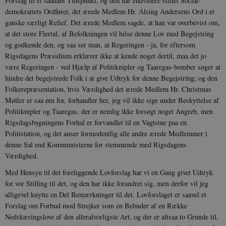
Forslag til et saadant Tids­punkt, og den har endvidere stillet Social­
demokratiets Ordfører, det ærede Medlem Hr. Alsing Andersens Ord i et
ganske særligt Relief. Det ærede Medlem sagde, at han var overbevist om,
at det store Flertal, af Befolkningen vil hilse denne Lov med Begejstring
JSESSIONID
Session
Oracle Corporation
og godkende den, og saa ser man, at Regeringen - ja, for eftersom
.nr-data.net
Rigsdagens Præsidium erklærer ikke at kende noget dertil, maa det jo
være Regeringen - ved Hjælp af Politiknipler og Taaregas-bomber søger at
hindre det begejstrede Folk i at give Udtryk for denne Begejstring; og den
Folkerepræsentation, hvis Værdighed det ærede Medlem Hr. Christmas
Møller er saa øm for, forhandler her, jeg vil ikke sige under Beskyttelse af
CookieScriptConsent
1 år
CookieScript
Politi­knipler og Taaregas, der er nemlig ikke for­søgt noget Angreb, men
danmarkshistorien.dk
Rigsdagsbygningens Forhal er forvandlet til en Vagtstue paa en
Politistation, og det anser formodentlig alle andre ærede Medlemmer i
denne Sal end Kommunisterne for stemmende med Rigs­dagens
Værdighed.
Med Hensyn til det foreliggende Lovforslag har vi en Gang givet Udtryk
for vor Stilling til det, og den har ikke forandret sig, men derfor vil jeg
alligevel knytte en Del Bemærkninger til det. Lovforslaget er saavel et
XSRF-TOKEN
danmarkshistoriendk.h5p.com
1 dag
Forslag om Forbud mod Strejker som en Bebuder af en Række
Nedskærings­love af den alleralvorligste Art, og der er altsaa to Grunde til,