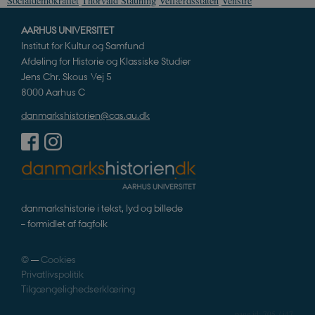
Socialdemokratiet
Thorvald Stauning
Velfærdsstaten
Venstre
AARHUS UNIVERSITET
Institut for Kultur og Samfund
Afdeling for Historie og Klassiske Studier
Jens Chr. Skous Vej 5
8000 Aarhus C
danmarkshistorien@cas.au.dk
danmarkshistorie i tekst, lyd og billede
– formidlet af fagfolk
©
—
Cookies
Privatlivspolitik
Tilgængelighedserklæring
705 / i47