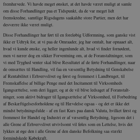
fremhævede. Vi havde meget ønsket, at det havde været muligt at samle
om disse Forhandlinger paa et Tidspunkt, da de var meget lidt
fremskredne, samt­lige Rigsdagens saakaldte store Partier, men det har
desværre ikke været muligt.
Disse Forhandlinger har ført til en foreløbig Udformning, som ganske vist
ikke er Udtryk for, at vi paa de Omraader, jeg har omtalt, har opnaaet alt,
hvad vi kunde ønske, og heller ingenlunde alt, hvad vi finder fornødent,
men vi nærer dog en sikker Forventning om, at de Foranstalt­ninger, som
vi med Tryghed venter skal blive Resultatet af de førte Forhandlinger, naar
de omsættes til Handling, vil faa en væsentlig Betydning til Genskabelse
af Rentabilitet i Erhvervslivet og først og fremmest i Landbruget, til
Fremskaffelse af billige Penge med det Incitament til Virksomheds
Igangsættelse, som deri ligger, og at de vil blive ledsaget af Foranstalt­
ninger, som aktivt bidrager til Igangsæt­telse af Virksomhed, til Forbedring
af Be­skæftigelsesforholdene og til Hævdelse og­saa - og det er ikke det
mindst betyd­ningsfulde - af en fast Kurs paa dansk Valuta, hvilket først og
fremmest for Han­del og Industri er af væsentlig Betydning, ligesom det i
alle Grene af Erhvervslivet utvivlsomt vil føles som en Lettelse, hvis det
lykkes at øge den i alle Grene af den danske Befolkning saa stærkt
formindskede Købekraft.