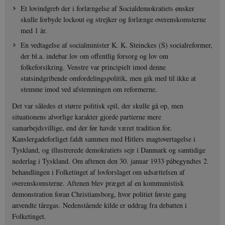
Et lovindgreb der i forlængelse af Socialdemokratiets ønsker
skulle forbyde lockout og strejker og forlænge overenskomsterne
med 1 år.
En vedtagelse af socialminister K. K. Steinckes (S) socialreformer,
der bl.a. indebar lov om offentlig forsorg og lov om
folkeforsikring. Venstre var principielt imod denne
statsindgribende omfordelingspolitik, men gik med til ikke at
stemme imod ved afstemningen om reformerne.
Det var således et større politisk spil, der skulle gå op, men
situationens alvorlige karakter gjorde partierne mere
samarbejdsvillige, end der før havde været tradition for.
Kanslergadeforliget faldt sammen med Hitlers magtovertagelse i
Tyskland, og illustrerede demokratiets sejr i Danmark og samtidige
nederlag i Tyskland. Om aftenen den 30. januar 1933 påbegyndtes 2.
behandlingen i Folketinget af lovforslaget om udsættelsen af
overenskomsterne. Aftenen blev præget af en kommunistisk
demonstration foran Christiansborg, hvor politiet første gang
anvendte tåregas. Nedenstående kilde er uddrag fra debatten i
Folketinget.