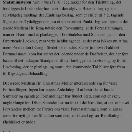
Statsministeren
(Stauning (S))
[6]
: Jeg takker for den Tilslutning, det
webstedsbes
t
bruger den ny
foreliggende Lovforslag har faaet i den afgivne Betænkning, og kan
gamle version
CloudFront-
.h5p.com
Session
A
Youtube-
selvfølgelig modtage det Ændringsforslag, som er stillet til § 2, tagende
Key-Pair-Id
grænsefladen
Sigte paa en Tydeliggørelse paa et underordnet Punkt. Jeg kan ligesom det
_gid
1 dag
D
Google LLC
NID
6
Denne cooki
Google LLC
ærede Medlem Hr. Krag udtale den Forventning, at de Foranstaltninger,
k
.danmarkshistorien.dk
måneder
indstilles af
.google.com
U
man er i Færd med at plan­lægge, i Forbindelse med Standsningen af den
3 dage
DoubleClick 
D
ejes af Google
e
faretruende Lockout, maa virke heldbringende, at det maa lykkes nu at faa
at hjælpe med
f
mere Produktion i Gang i Stedet for mindre. Saa er jo i hvert Fald det
oprette en pro
i
dine interess
t
Formaal naaet, som har været det ledende under de Drøftelser, der har ført
vise dig relev
D
annoncer på 
baade til det indtagne Standpunkt til det foreliggende Lovforslag og til de
o
websteder.
v
Lovforslag, der er planlagt, og som i den kommende Tid bliver ført frem
s
YSC
Session
Denne cooki
Google LLC
til Rigsdagens Behandling.
indstilles af
.youtube.com
h5pcomsession
danmarkshistoriendk.h5p.com
1 dag
A
YouTube til a
Det ærede Medlem Hr. Christmas Møller interesserede sig for visse
visninger af
CloudFront-
.h5p.com
Session
A
indlejrede vi
Forhandlinger. Ingen har nogen Anledning til at bestride, at baade
Signature
Samtaler og egentlige Forhandlinger har fundet Sted, som det er sket,
vuid
1 år 1
D
Vimeo.com Inc.
nogle Gange før. Disse Samtaler har nu ført til det Resultat, at der er blevet
måned
V
.vimeo.com
p
Forstaaelse mellem tre Partier om visse Foranstaltninger, som vi altsaa
anser for nyttige i en Situation som den, vort Land og vor Be­folkning i
CloudFront-
.h5p.com
Session
A
Region
Øjeblikket er inde i.
CloudFront-
.h5p.com
Session
A
(…)