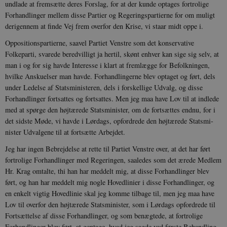
undlade at fremsætte deres Forslag, for at der kunde optages fortrolige
Forhandlinger mellem disse Partier og Regeringspartierne for om muligt
derigennem at finde Vej frem overfor den Krise, vi staar midt oppe i.
Oppositionspartierne, saavel Partiet Venstre som det konservative
Folkeparti, svarede beredvilligt ja hertil, skønt enhver kan sige sig selv, at
man i og for sig havde Interesse i klart at fremlægge for Befolkningen,
hvilke Anskuelser man havde. Forhandlingerne blev optaget og ført, dels
under Ledelse af Statsministeren, dels i forskellige Udvalg, og disse
Forhandlinger fortsattes og fortsattes. Men jeg maa have Lov til at indlede
med at spørge den højt­ærede Statsminister, om de fortsættes end­nu, for i
det sidste Møde, vi havde i Lør­dags, opfordrede den højtærede Statsmi­
nister Udvalgene til at fortsætte Arbejdet.
Jeg har ingen Bebrejdelse at rette til Partiet Venstre over, at det har ført
for­trolige Forhandlinger med Regeringen, saaledes som det ærede Medlem
Hr. Krag omtalte, thi han har meddelt mig, at disse Forhandlinger blev
ført, og han har meddelt mig nogle Hovedlinier i disse Forhandlinger, og
en enkelt vigtig Hoved­linie skal jeg komme tilbage til, men jeg maa have
Lov til overfor den højtærede Statsminister, som i Lørdags opfordrede til
Fortsættelse af disse Forhandlinger, og som benægtede, at fortrolige
Forhand­linger blev ført, at gentage, hvad jeg sagde ved første Behandling,