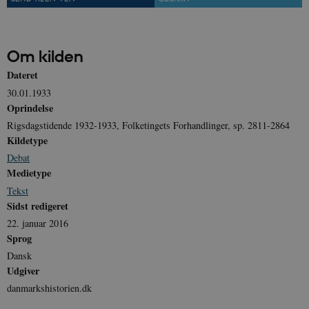
A
p
n
u
n
Om kilden
o
I
_
Dateret
u
a
30.01.1933
r
Oprindelse
h
w
Rigsdagstidende 1932-1933, Folketingets Forhandlinger, sp. 2811-2864
Kildetype
Debat
Medietype
Tekst
Sidst redigeret
22. januar 2016
Sprog
Dansk
Udgiver
danmarkshistorien.dk