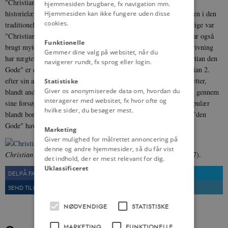
"Christian den Gode". Myten synes at være opstået i svenske
hjemmesiden brugbare, fx navigation mm.
historielærebøger og har tjent som en måde at påpege ensidigheden i den
Hjemmesiden kan ikke fungere uden disse
cookies.
traditionelle nationale historieskrivning ("Kristian Tyrann" i Sverige var
"Christian den Go­de" i Dan­mark). Nogle skånske regionalister har også
Funktionelle
brugt myten for at vise, hvordan den of­ficielle svenske historieskrivning
Gemmer dine valg på websitet, når du
har nægtet dem deres 'sande', danske historie. Myten om "Christian den
navigerer rundt, fx sprog eller login.
Gode" er delvist i overensstemmelse med det billede, som Christian 2.
efter sin af­sættelse søgte at give af sig selv som de fattiges beskytter,
Statistiske
Giver os anonymiserede data om, hvordan du
blandt andet i
Ørnevisen
. Det er ikke umulig at Christian faktisk, gennem
interagerer med websitet, fx hvor ofte og
sine forsøg på at indskrænke adelens magtstil­ling, var ganske popu­lær
hvilke sider, du besøger mest.
blandt borgerne og bønderne i Danmark, men noget tilnavn som "den
Gode" havde han aldrig.
Marketing
Giver mulighed for målrettet annoncering på
denne og andre hjemmesider, så du får vist
Christian 2.
Illustration fra Danmarks Riges Historie (1896-1907).
det indhold, der er mest relevant for dig.
Uklassificeret
DEL PÅ FACEBOOK
DEL PÅ TWITTER
SEND TIL EN VEN
UDSKRIV
NØDVENDIGE
STATISTISKE
MARKETING
FUNKTIONELLE