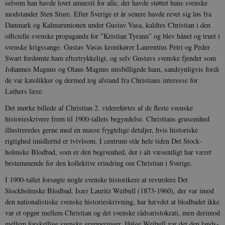
selvom han havde lovet amnesti for alle, der havde støttet hans svenske
modstander Sten Sture. Efter Sverige et år senere havde revet sig løs fra
Danmark og Kalmarunionen under Gustav Vasa, kaldtes Christian i den
officielle svenske propaganda for ”Kristian Tyrann” og blev hå­net og truet i
svenske krigssange. Gustav Vasas kronikører Laurentius Petri og Peder
Swart fordøm­te ham eftertrykkeligt, og selv Gustavs svenske fjender som
Johannes Magnus og Olaus Mag­nus mis­billigede ham, sandsynligvis fordi
de var katolikker og dermed tog afstand fra Christians interes­se for
Luthers lære.
Det mørke billede af Christian 2. videreførtes af de fleste svenske
historieskrivere frem til 1900-tallets begyndelse. Christians grusomhed
illustreredes gerne med en masse frygtelige detaljer, hvis historiske
rigtighed imidlertid er tvivlsom. I centrum står hele tiden Det Stock­
holmske Blodbad, som er den begivenhed, der i alt væsentligt har været
be­stemmende for den kollektive erindring om Christian i Sverige.
I 1900-tallet forsøgte nogle svenske historikere at revurdere Det
Stockholmske Blod­bad. Især Lauritz Weibull (1873-1960), der var imod
den nationalistiske svenske historieskrivning, har hævdet at blodbadet ikke
var et opgør mellem Chris­tian og det svenske rådsaristokrati, men derimod
mellem forskellige svenske grupperinger. Ifølge Weibull var det den lands­