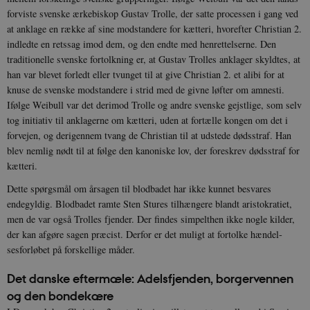
forviste svenske ærkebiskop Gustav Trolle, der satte processen i gang ved
at anklage en række af sine mod­standere for kætteri, hvor­efter Christian 2.
indledte en retssag imod dem, og den endte med henrettelserne. Den
traditionelle svenske fortolkning er, at Gustav Trol­les anklager skyldtes, at
han var blevet for­ledt eller tvunget til at give Christian 2. et alibi for at
knu­se de svenske modstandere i strid med de givne løfter om amnesti.
Ifølge Weibull var det derimod Trolle og andre sven­ske gejstlige, som selv
tog initiativ til anklagerne om kætteri, uden at fortælle kongen om det i
for­vejen, og derigen­nem tvang de Christian til at udstede dødsstraf. Han
blev nemlig nødt til at følge den ka­noniske lov, der foreskrev dødsstraf for
kætteri.
Dette spørgsmål om årsagen til blodbadet har ikke kunnet besvares
endegyldig. Blodbadet ramte Sten Stures tilhængere blandt aristokratiet,
men de var også Trolles fjender. Der findes simpelthen ikke nogle kilder,
der kan afgøre sagen præcist. Derfor er det muligt at fortol­ke hændel­
sesforløbet på forskellige måder.
Det danske eftermæle: Adelsfjenden, borgervennen
og den bondekære