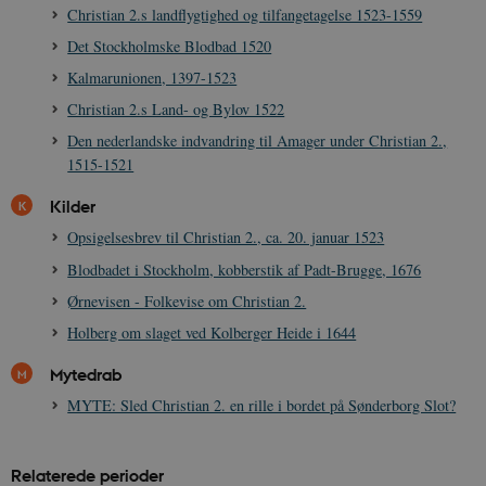
be_typo_user
Session
TYPO3 Association
Christian 2.s landflygtighed og tilfangetagelse 1523-1559
.danmarkshistorien.dk
Det Stockholmske Blodbad 1520
Kalmarunionen, 1397-1523
Christian 2.s Land- og Bylov 1522
Den nederlandske indvandring til Amager under Christian 2.,
1515-1521
sp_t
1 år
Spotify Inc.
.spotify.com
Kilder
Opsigelsesbrev til Christian 2., ca. 20. januar 1523
Blodbadet i Stockholm, kobberstik af Padt-Brugge, 1676
Ørnevisen - Folkevise om Christian 2.
sp_landing
1 dag
Spotify Inc.
Holberg om slaget ved Kolberger Heide i 1644
.spotify.com
Mytedrab
MYTE: Sled Christian 2. en rille i bordet på Sønderborg Slot?
JSESSIONID
Session
Oracle Corporation
.nr-data.net
Relaterede perioder