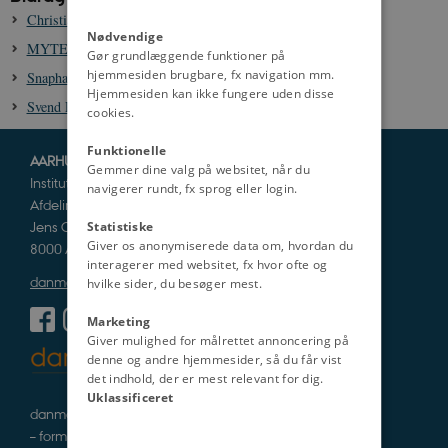
Christian 2.s eftermæler i Sverige og Danmark
Nødvendige
MYTE: Var snaphanerne dansk-nationale?
Gør grundlæggende funktioner på
hjemmesiden brugbare, fx navigation mm.
Snaphaner
Hjemmesiden kan ikke fungere uden disse
Svend Poulsen Gønge (Gøngehøvdingen), ca. 1600-1679
cookies.
Funktionelle
AARHUS UNIVERSITET
Gemmer dine valg på websitet, når du
Institut for Kultur og Samfund
navigerer rundt, fx sprog eller login.
Afdeling for Historie og Klassiske Studier
Jens Chr. Skous Vej 5
Statistiske
Giver os anonymiserede data om, hvordan du
8000 Aarhus C
interagerer med websitet, fx hvor ofte og
danmarkshistorien@cas.au.dk
hvilke sider, du besøger mest.
Marketing
Giver mulighed for målrettet annoncering på
denne og andre hjemmesider, så du får vist
det indhold, der er mest relevant for dig.
Uklassificeret
danmarkshistorie i tekst, lyd og billede
– formidlet af fagfolk