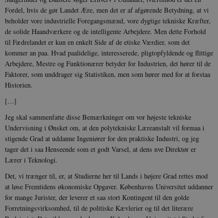
Fordel, hvis de gør Landet Ære, men det er af afgørende Betydning, at vi
beholder vore industrielle Foregangsmænd, vore dygtige tekniske Kræfter,
de solide Haandværkere og de intelligente Arbejdere. Men dette Forhold
til Fædrelandet er kun en enkelt Side af de etiske Værdier, som det
JSESSIONID
Session
Oracle Corporation
.nr-data.net
kommer an paa. Hvad paalidelige, interesserede, pligtopfyldende og flittige
Arbejdere, Mestre og Funktionærer betyder for Industrien, det hører til de
Faktorer, som unddrager sig Statistiken, men som hører med for at forstaa
Historien.
[…]
CookieScriptConsent
1 år
CookieScript
Jeg skal sammenfatte disse Bemærkninger om vor højeste tekniske
danmarkshistorien.dk
Undervisning i Ønsket om, at den polytekniske Læreanstalt vil formaa i
stigende Grad at uddanne Ingeniører for den praktiske Industri, og jeg
tager det i saa Henseende som et godt Varsel, at dens nve Direktør er
Lærer i Teknologi.
Det, vi trænger til, er, at Studierne her til Lands i højere Grad rettes mod
at løse Fremtidens økonomiske Opgaver. Københavns Universitet uddanner
XSRF-TOKEN
danmarkshistoriendk.h5p.com
1 dag
for mange Jurister, der leverer et saa stort Kontingent til den golde
Forretningsvirksomhed, til de politiske Kævlerier og til det literære