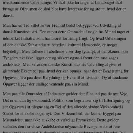
uvedkommende Udlændinge. Vi skal ikke forlange, at Landbruget skal
Policy
bringe os Ofre, men de skal blot have Interesse for og støtte, hvad der er
_ga_7J1SYH77RJ
.danmarkshistorien.dk
1 år 1
G
dansk.
måned
Man har en Tid villet se vor Fremtid bedst betrygget ved Udvikling af
_ga
1 år 1
D
Google LLC
måned
k
.danmarkshistorien.dk
dansk Kunstindustri. Der er paa dette Omraade af nogle faa Mænd taget et
U
s
udmærket Initiativ, som har baaret fortrinlig frugt. Og hvad Udviklingen
i
af den danske Kunstindustri betyder i kulturel Henseende, er meget
a
a
betydeligt. Men Tallene i Tabellerne viser dog tydeligt, at det økonomiske
c
Tyngdepunkt ikke ligger der og sikkert ogsaa i fremtiden maa søges
s
b
andetsteds. Men selve den danske Kunstindustris Udvikling afgiver et
e
glimrende Eksempel paa, hvad der kan opnaas, naar der er Begejstring for
n
i
Opgaven, Tro paa dens Betydning og Evne til at løse den. Og af saadanne
i
s
Opgaver ligger der utallige ventende paa sin Mand.
s
b
Men paa alle Omraader af Industrier gælder det: Slaa ind paa de nye Veje.
s
Det er en daarlig økonomisk Politik, som begrænser sig til Efterligning og
k
a
ser Opgaven i at tilegne sig en Del af den allerede skabte Virksomhed i
h
Stedet for at skabe noget nyt. Den Virksomhed, der kun er bygget paa
CloudFront-
.h5p.com
Session
A
Misundelse, naar ikke at skabe et virkeligt Fremskridt. Dette gælder
Created-At
saaledes den fra visse Andelskredse udgaaende Bevægelse for at føre
_gat_UA-
.danmarkshistorien.dk
58
T
bestaaende industriel Virksomhed over paa Landmændenes Hænder. Paa