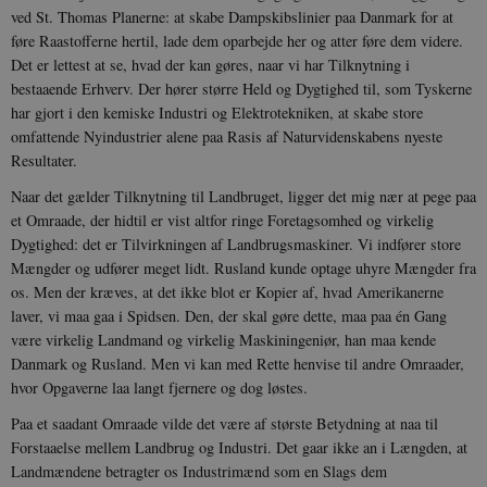
også afgøre,
h
ved St. Thomas Planerne: at skabe Dampskibslinier paa Danmark for at
webstedsbes
t
bruger den ny
føre Raastofferne hertil, lade dem oparbejde her og atter føre dem videre.
gamle version
CloudFront-
.h5p.com
Session
A
Det er lettest at se, hvad der kan gøres, naar vi har Tilknytning i
Youtube-
Key-Pair-Id
grænsefladen
bestaaende Erhverv. Der hører større Held og Dygtighed til, som Tyskerne
_gid
1 dag
D
Google LLC
har gjort i den kemiske Industri og Elektrotekniken, at skabe store
NID
6
Denne cooki
Google LLC
k
.danmarkshistorien.dk
måneder
indstilles af
.google.com
U
omfattende Nyindustrier alene paa Rasis af Naturvidenskabens nyeste
3 dage
DoubleClick 
D
ejes af Google
Resultater.
e
at hjælpe med
f
oprette en pro
i
Naar det gælder Tilknytning til Landbruget, ligger det mig nær at pege paa
dine interess
t
vise dig relev
et Omraade, der hidtil er vist altfor ringe Foretagsomhed og virkelig
D
annoncer på 
o
Dygtighed: det er Tilvirkningen af Landbrugsmaskiner. Vi indfører store
websteder.
v
Mængder og udfører meget lidt. Rusland kunde optage uhyre Mængder fra
s
YSC
Session
Denne cooki
Google LLC
os. Men der kræves, at det ikke blot er Kopier af, hvad Amerikanerne
indstilles af
.youtube.com
h5pcomsession
danmarkshistoriendk.h5p.com
1 dag
A
YouTube til a
laver, vi maa gaa i Spidsen. Den, der skal gøre dette, maa paa én Gang
visninger af
CloudFront-
.h5p.com
Session
A
være virkelig Landmand og virkelig Maskiningeniør, han maa kende
indlejrede vi
Signature
Danmark og Rusland. Men vi kan med Rette henvise til andre Omraader,
vuid
1 år 1
D
Vimeo.com Inc.
hvor Opgaverne laa langt fjernere og dog løstes.
måned
V
.vimeo.com
p
Paa et saadant Omraade vilde det være af største Betydning at naa til
CloudFront-
.h5p.com
Session
A
Forstaaelse mellem Landbrug og Industri. Det gaar ikke an i Længden, at
Region
Landmændene betragter os Industrimænd som en Slags dem
CloudFront-
.h5p.com
Session
A