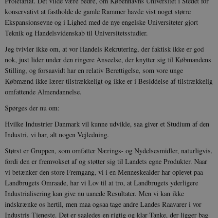
Proletariat. Det vilde være bedre, om Kø­benhavns Universitet i Stedet for
konservativt at fastholde de gamle Rammer havde vist noget større
Ekspansionsevne og i Lighed med de nye engelske Universiteter gjort
Teknik og Handelsvidenskab til Universitetsstudier.
__cf_bm
30
Cloudflare Inc.
minutte
.vimeo.com
Jeg tvivler ikke om, at vor Handels Rekrutering, der faktisk ikke er god
nok, just lider under den ringere Anseelse, der knytter sig til Købmandens
Stilling, og forsaavidt har en relativ Berettigelse, som vore unge
Købmænd ikke lærer tilstrækkeligt og ikke er i Besiddelse af tilstrækkelig
omfattende Almendannelse.
Spørges der nu om:
Hvilke Industrier Danmark vil kunne udvikle, saa giver et Studium af den
Industri, vi har, alt nogen Vejledning.
Udbyder /
Navn
Udløb
Beskrivelse
Domæne
Udbyder /
Udbyder /
Navn
Navn
Udløb
Udløb
Beskrivelse
Besk
Størst er Gruppen, som omfatter Nærings- og Nydelsesmidler, naturligvis,
Domæne
Domæne
cf_clearance
1 år
Podbean
Cloudflare,
Navn
Udbyder / Domæne
Udløb
B
fordi den er fremvokset af og støtter sig til Landets egne Produkter. Naar
VISITOR_INFO1_LIVE
_cfuvid
Inc.
.vimeo.com
6
Session
Denne cooki
Google LLC
vi betænker den store Fremgang, vi i en Menneskealder har oplevet paa
.podbean.com
måneder
indstilles af 
.youtube.com
nmstat
1 år 1
D
Siteimprove A/S
for at holde s
VISITOR_PRIVACY_METADATA
6
YouTube
måned
S
.danmarkshistorien.dk
Landbrugets Omraade, har vi Lov til at tro, at Landbrugets yderligere
brugerpræfer
måneder
.youtube.com
r
for Youtube-
Industrialisering kan give nu uanede Resultater. Men vi kan ikke
d
videoer, der e
a
indskrænke os hertil, men maa ogsaa tage andre Landes Raavarer i vor
indlejret i
h
websteder; d
b
Industris Tjeneste. Det er saaledes en rigtig og klar Tanke, der ligger bag