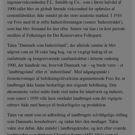
ingeniørvirksomheden F.L. Smidth og Co., som i første halvdel af
1900-tallet blev en globalt førende virksomhed for opførelse af
cementfabrikker, ikke mindst på det store asiatiske marked. I 1910
var Foss med til at stifte Industriforeningen (senere 'Industrirådet'),
som han blev formand for året efter. Senere var han i en kort periode
medlem af Folketinget for Det Konservative Folkeparti.
Talen "Danmark som Industriland", der allerede samme år blev
udgivet som en 38 sider lang bog, var et vægtigt bidrag til en
omfattende og længerevarende samfundsdebat i årtierne omkring
1900, der handlede om, hvorvidt Danmark var – og burde være – et
’landbrugsland’ eller et ’industriland’. Med udgangspunkt i
fremskrivninger af befolkningstilvæksten argumenterede Foss for, at
landbruget ikke kunne beskæftige den stigende befolkning. Den
økonomiske vækst måtte finde sted inden for håndværk og industri,
som senest i 1950 ville have overhalet landbruget som det vigtigste
erhverv både med hensyn til beskæftigelse og produktion.
Talen var ment som en udfordring af landbrugets selvfølgelige stilling
som Danmarks hovederhverv, og sådan blev den modtaget. Talen
vakte stor debat, ikke mindst i landbrugskredse, og året efter svarede
landmanden og politikeren Christian Sonne (1859-1941) igen på