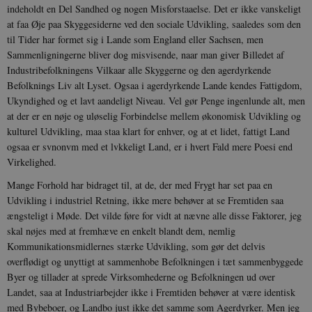
indeholdt en Del Sandhed og nogen Misforstaaelse. Det er ikke vanskeligt
at faa Øje paa Skyggesiderne ved den sociale Udvikling, saaledes som den
til Tider har formet sig i Lande som England eller Sachsen, men
Sammenligningerne bliver dog misvisende, naar man giver Billedet af
Industribefolkningens Vilkaar alle Skyggerne og den agerdyrkende
Befolknings Liv alt Lyset. Ogsaa i agerdyrkende Lande kendes Fattigdom,
Ukyndighed og et lavt aandeligt Niveau. Vel gør Penge ingenlunde alt, men
at der er en nøje og uløselig Forbindelse mellem økonomisk Udvikling og
kulturel Udvikling, maa staa klart for enhver, og at et lidet, fattigt Land
ogsaa er svnonvm med et lvkkeligt Land, er i hvert Fald mere Poesi end
Virkelighed.
Mange Forhold har bidraget til, at de, der med Frygt har set paa en
Udvikling i industriel Retning, ikke mere behøver at se Fremtiden saa
ængsteligt i Møde. Det vilde føre for vidt at nævne alle disse Faktorer, jeg
skal nøjes med at fremhæve en enkelt blandt dem, nemlig
Kommunikationsmidlernes stærke Udvikling, som gør det delvis
overflødigt og unyttigt at sammenhobe Befolkningen i tæt sammenbyggede
Byer og tillader at sprede Virksomhederne og Befolkningen ud over
Landet, saa at Industriarbejder ikke i Fremtiden behøver at være identisk
med Bybeboer, og Landbo just ikke det samme som Agerdyrker. Men jeg