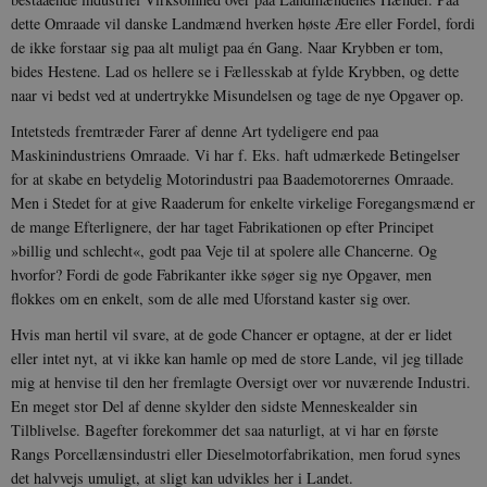
8822943-1
sekunder
c
A
dette Omraade vil danske Landmænd hverken høste Ære eller Fordel, fordi
p
de ikke forstaar sig paa alt muligt paa én Gang. Naar Krybben er tom,
n
u
bides Hestene. Lad os hellere se i Fællesskab at fylde Krybben, og dette
n
naar vi bedst ved at undertrykke Misundelsen og tage de nye Opgaver op.
o
I
_
Intetsteds fremtræder Farer af denne Art tydeligere end paa
u
Maskinindustriens Omraade. Vi har f. Eks. haft udmærkede Betingelser
a
r
for at skabe en betydelig Motorindustri paa Baademotorernes Omraade.
h
w
Men i Stedet for at give Raaderum for enkelte virkelige Foregangsmænd er
de mange Efterlignere, der har taget Fabrikationen op efter Principet
»billig und schlecht«, godt paa Veje til at spolere alle Chancerne. Og
hvorfor? Fordi de gode Fabrikanter ikke søger sig nye Opgaver, men
flokkes om en enkelt, som de alle med Uforstand kaster sig over.
Hvis man hertil vil svare, at de gode Chancer er optagne, at der er lidet
eller intet nyt, at vi ikke kan hamle op med de store Lande, vil jeg tillade
mig at henvise til den her fremlagte Oversigt over vor nuvæ­rende Industri.
En meget stor Del af denne skylder den sidste Menneskealder sin
Tilblivelse. Bagefter forekommer det saa naturligt, at vi har en første
Rangs Porcellænsindustri eller Dieselmotorfabrikation, men forud synes
det halvvejs umuligt, at sligt kan udvikles her i Landet.