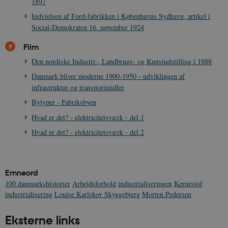
1897
Indvielsen af Ford-fabrikken i Københavns Sydhavn, artikel i
Social-Demokraten 16. november 1924
Film
Den nordiske Industri-, Landbrugs- og Kunstudstilling i 1888
Danmark bliver moderne 1900-1950 - udviklingen af
infrastruktur og transportmidler
Bytyper - Fabriksbyen
Hvad er det? - elektricitetsværk - del 1
Hvad er det? - elektricitetsværk - del 2
Emneord
100 danmarkshistorier
Arbejdsforhold
industrialiseringen
Kernestof
industrialisering
Louise Karlskov Skyggebjerg
Morten Pedersen
Eksterne links