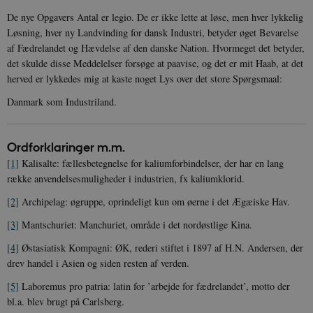
De nye Opgavers Antal er legio. De er ikke lette at løse, men hver lykkelig
Løsning, hver ny Landvinding for dansk Industri, betyder øget Bevarelse
af Fædrelandet og Hævdelse af den danske Nation. Hvormeget
det betyder,
det skulde disse Meddelelser forsøge at paavise, og det er mit Haab, at det
herved er lykkedes mig at kaste noget Lys over det store Spørgsmaal:
Danmark som Industriland.
Ordforklaringer m.m.
[1]
Kalisalte: fællesbetegnelse for kaliumforbindelser, der har en lang
række anvendelsesmuligheder i industrien, fx kaliumklorid.
[2]
Archipelag: øgruppe, oprindeligt kun om øerne i det Ægæiske Hav.
[3]
Mantschuriet: Manchuriet, område i det nordøstlige Kina.
[4]
Østasiatisk Kompagni: ØK, rederi stiftet i 1897 af H.N. Andersen, der
drev handel i Asien og siden resten af verden.
[5]
Laboremus pro patria: latin for ’arbejde for fædrelandet’, motto der
bl.a. blev brugt på Carlsberg.