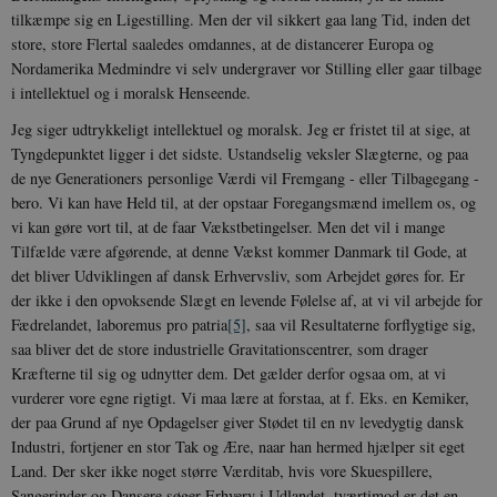
Nødvendige cookies hjælper med at gøre
tilkæmpe sig en Ligestilling. Men der vil sikkert gaa lang Tid, inden det
hjemmesiden brugbar ved at aktivere nogle
grundlæggende funktioner som navigation mm.
store, store Flertal saaledes omdannes, at de distancerer Europa og
Hjemmesiden kan ikke fungerer uden disse
Nordamerika Medmindre vi selv undergraver vor Stilling eller gaar tilbage
cookies.
i intellektuel og i moralsk Henseende.
Navn
Udbyder / Domæne
Udløb
Jeg siger udtrykkeligt intellektuel og moralsk. Jeg er fristet til at sige, at
be_typo_user
Session
TYPO3 Association
Tyngdepunktet ligger i det sidste. Ustandselig veksler Slægterne, og paa
.danmarkshistorien.dk
de nye Generationers personlige Værdi vil Fremgang - eller Tilbagegang -
bero. Vi kan have Held til, at der opstaar Foregangsmænd imellem os, og
vi kan gøre vort til, at de faar Vækstbetingelser. Men det vil i mange
Tilfælde være afgørende, at denne Vækst kommer Danmark til Gode, at
det bliver Udviklingen af dansk Erhvervsliv, som Arbejdet gøres for. Er
der ikke i den opvoksende Slægt en levende Følelse af, at vi vil arbejde for
sp_t
1 år
Spotify Inc.
Fædrelandet, laboremus pro patria
[5]
, saa vil Resultaterne forflygtige sig,
.spotify.com
saa bliver det de store industrielle Gravitationscentrer, som drager
Kræfterne til sig og udnytter dem. Det gælder derfor ogsaa om, at vi
vurderer vore egne rigtigt. Vi maa lære at forstaa, at f. Eks. en Kemiker,
der paa Grund af nye Opdagelser giver Stødet til en nv levedygtig dansk
Industri, fortjener en stor Tak og Ære, naar han hermed hjælper sit eget
sp_landing
1 dag
Spotify Inc.
Land. Der sker ikke noget større Værditab, hvis vore Skuespillere,
.spotify.com
Sangerinder og Dansere søger Erhverv i Udlandet, tværtimod er det en