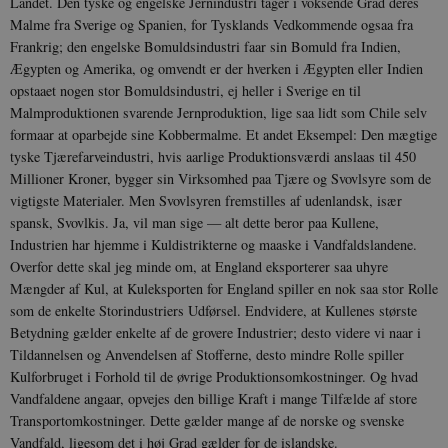
Landet. Den tyske og engelske Jernindustri tager i voksende Grad deres
Malme fra Sverige og Spanien, for Tysklands Vedkommende ogsaa fra
Frankrig; den engelske Bomuldsindustri faar sin Bomuld fra Indien,
Ægypten og Amerika, og omvendt er der hverken i Ægypten eller Indien
opstaaet nogen stor Bomuldsindustri, ej heller i Sverige en til
Malmproduktionen svarende Jernproduktion, lige saa lidt som Chile selv
formaar at oparbejde sine Kobbermalme. Et andet Eksempel: Den mægtige
tyske Tjærefarveindustri, hvis aarlige Produktionsværdi anslaas til 450
Millioner Kroner, bygger sin Virksomhed paa Tjære og Svovlsyre som de
vigtigste Materialer. Men Svovlsyren fremstilles af udenlandsk, især
spansk, Svovlkis. Ja, vil man sige — alt dette beror paa Kullene,
Industrien har hjemme i Kuldistrikterne og maaske i Vandfaldslandene.
Overfor dette skal jeg minde om, at England eksporterer saa uhyre
Mængder af Kul, at Kuleksporten for England spiller en nok saa stor Rolle
som de enkelte Storindustriers Udførsel. Endvidere, at Kullenes største
Betydning gælder enkelte af de grovere Industrier; desto videre vi naar i
Tildannelsen og Anvendelsen af Stofferne, desto mindre Rolle spiller
Kulforbruget i Forhold til de øvrige Produktionsomkostninger. Og hvad
Vandfaldene angaar, opvejes den billige Kraft i mange Tilfælde af store
Transportomkostninger. Dette gælder mange af de norske og svenske
Vandfald, ligesom det i høj Grad gælder for de islandske.