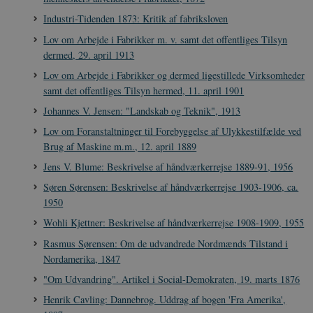
Industri-Tidenden 1873: Kritik af fabriksloven
Lov om Arbejde i Fabrikker m. v. samt det offentliges Tilsyn
dermed, 29. april 1913
Lov om Arbejde i Fabrikker og dermed ligestillede Virksomheder
samt det offentliges Tilsyn hermed, 11. april 1901
Johannes V. Jensen: "Landskab og Teknik", 1913
Lov om Foranstaltninger til Forebyggelse af Ulykkestilfælde ved
Brug af Maskine m.m., 12. april 1889
Jens V. Blume: Beskrivelse af håndværkerrejse 1889-91, 1956
Søren Sørensen: Beskrivelse af håndværkerrejse 1903-1906, ca.
1950
Wohli Kjettner: Beskrivelse af håndværkerrejse 1908-1909, 1955
Rasmus Sørensen: Om de udvandrede Nordmænds Tilstand i
Nordamerika, 1847
"Om Udvandring". Artikel i Social-Demokraten, 19. marts 1876
Henrik Cavling: Dannebrog. Uddrag af bogen 'Fra Amerika',