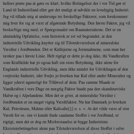
hellere prøve paa at gøre os klart, hvilke Betingelser der i vor Tid gør et
Land til Industriland eller gør det muligt at udvikle en levedygtig Industri.
Jeg vil tillade mig at undersøge tre forskellige Faktorer, som forekommer
mig hver for sig at være af afgørende Betydning. Den første Faktor, jeg vil
beskæftige mig med, er Spørgsmaalet om Raamaterialerne. Det er en
almindelig Opfattelse, som historisk er ret vel begrundet, at den
industrielle Udvikling knytter sig til Tilstedeværelsen af mineralske
Værdier i Jordbunden. Det er Kullejerne og Jernmalmene, som man her
tænker paa i første Linie. Helt rigtigt er dette jo dog ikke, thi Vandkraften
som Kraftkilde har jo ogsaa haft sin store Betydning, ikke alene for
Englands industrielle Udvikling, men ikke mindst for Udviklingen af den
svejtsiske Industri, idet Svejts jo hverken har Kul eller andre Mineralier og
ligger yderst ugunstigt for Tilførsel af dem. Paa samme Maade er
Vandkraften i vore Dage en mægtig Faktor baade paa den skandinaviske
Halvø og i Alpelandene. Men det er givet, at mineralske Værdier i
Jordbunden er en meget vigtig Værdifaktor. Nu har Danmark jo hverken
Kul, Petroleum, Malme eller Kalisalte
[1]
o. s. v. At det vilde være af stor
Værdi for os. om vi kunde finde saadanne Stoffer i vor Jordbund, er
rigtigt, men det er dog en Misforstaaelse at bygge Industriens
Eksistensbetingelser alene paa Tilstedeværelsen af disse Stoffer i selve