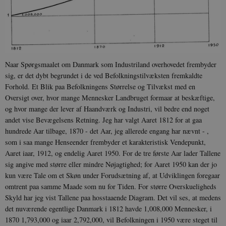
Naar Spørgsmaalet om Danmark som Industriland overhovedet frembyder
sig, er det dybt begrundet i de ved Befolkningstilvæksten fremkaldte
Forhold. Et Blik paa Befolkningens Størrelse og Tilvækst med en
Oversigt over, hvor mange Mennesker Landbruget formaar at beskæftige,
og hvor mange der lever af Haandværk og Industri, vil bedre end noget
andet vise Bevægelsens Retning. Jeg har valgt Aaret 1812 for at gaa
hundrede Aar tilbage, 1870 - det Aar, jeg allerede engang har nævnt - ,
som i saa mange Henseender frembyder et karakteristisk Vendepunkt,
Aaret iaar, 1912, og endelig Aaret 1950. For de tre første Aar lader Tallene
sig angive med større eller mindre Nøjagtighed; for Aaret 1950 kan der jo
kun være Tale om et Skøn under Forudsætning af, at Udviklingen foregaar
omtrent paa samme Maade som nu for Tiden. For større Overskueligheds
Skyld har jeg vist Tallene paa hosstaaende Diagram. Det vil ses, at medens
det nuværende egentlige Danmark i 1812 havde 1,008,000 Mennesker, i
1870 1,793,000 og iaar 2,792,000, vil Befolkningen i 1950 være steget til