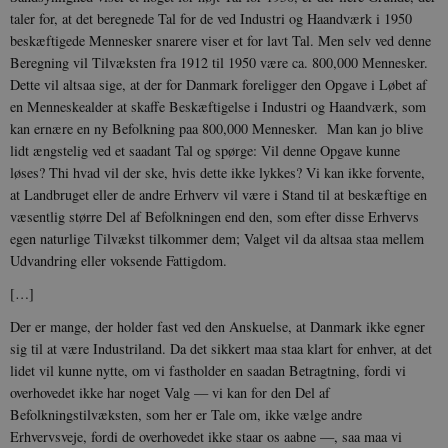
taler for, at det beregnede Tal for de ved Industri og Haandværk i 1950
beskæftigede Mennesker snarere viser et for lavt Tal. Men selv ved denne
Beregning vil Tilvæksten fra 1912 til 1950 være ca. 800,000 Mennesker.
Dette vil altsaa sige, at der for Danmark foreligger den Opgave i Løbet af
en Menneskealder at skaffe Beskæftigelse i Industri og Haandværk, som
kan ernære en ny Befolkning paa 800,000 Mennesker. Man kan jo blive
lidt ængstelig ved et saadant Tal og spørge: Vil denne Opgave kunne
løses? Thi hvad vil der ske, hvis dette ikke lykkes? Vi kan ikke forvente,
at Landbruget eller de andre Erhverv vil være i Stand til at beskæftige en
væsentlig større Del af Befolkningen end den, som efter disse Erhvervs
egen naturlige Tilvækst tilkommer dem; Valget vil da altsaa staa mellem
Udvandring eller voksende Fattigdom.
[…]
Der er mange, der holder fast ved den Anskuelse, at Danmark ikke egner
sig til at være Industriland. Da det sikkert maa staa klart for enhver, at det
lidet vil kunne nytte, om vi fastholder en saadan Betragtning, fordi vi
overhovedet ikke har noget Valg — vi kan for den Del af
Befolkningstilvæksten, som her er Tale om, ikke vælge andre
Erhvervsveje, fordi de overhovedet ikke staar os aabne —, saa maa vi