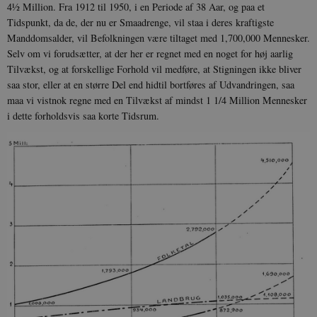
4½ Million. Fra 1912 til 1950, i en Periode af 38 Aar, og paa et
Tidspunkt, da de, der nu er Smaadrenge, vil staa i deres kraftigste
Manddomsalder, vil Befolkningen være tiltaget med 1,700,000 Mennesker.
Selv om vi forudsætter, at der her er regnet med en noget for høj aarlig
Tilvækst, og at forskellige Forhold vil medføre, at Stigningen ikke bliver
saa stor, eller at en større Del end hidtil bortføres af Udvandringen, saa
maa vi vistnok regne med en Tilvækst af mindst 1 1/4 Million Mennesker
i dette forholdsvis saa korte Tidsrum.