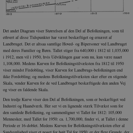
Det andet Diagram viser Størrelsen af den Del af Befolkningen, som til
ethvert af disse Tidspunkter har været beskæftiget og ernæret af
Landbruget. Det er altsaa samtlige Hoved- og Bipersoner ved Landbruget
med deres Familier og Børn. Tallet stiger fra 640,000 i 1812 til 1,035,000
i 1912, men vil i 1950, hvis Udviklingen gaar som nu, kun være naaet
1,108,000. Medens Kurven for Befolkningstilvæksten fra 1812 til 1950
viser mindst Firdobling, viser Kurven for Landbrugs-befolkningen end
ikke Fordobling; og medens Befolkningstilvæksten sker efter en stigende
Skala, vender Kurven for de ved Landbruget beskæftigede den anden Vej
og viser en faldende Skala.
Den tredje Kurve viser den Del af Befolkningen, som er beskæftiget ved
Industri og Haandværk. Her ser vi en lignende stærk Tilvækst som for
den samlede Befolkning, og sammenligner vi Tallet for 1812: 105,000
Mennesker, med Tallet for 1950: ca. 1,700,000, finder vi, at Tallet i denne
Periode er 16-doblet. Medens Kurven for Befolkningstilvæksten efter al
Sandsynlighed viser et noget for højt Tal for 1950, er der flere Grunde, der