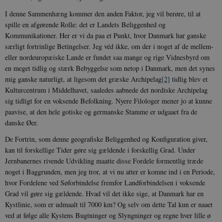
I denne Sammenhæng kommer den anden Faktor, jeg vil berøre, til at
spille en afgørende Rolle: det er Landets Beliggenhed og
Kommunikationer. Her er vi da paa et Punkt, hvor Danmark har ganske
særligt fortrinlige Betingelser. Jeg véd ikke, om der i noget af de mellem-
eller nordeuropæiske Lande er fundet saa mange og rige Vidnesbyrd om
en meget tidlig og stærk Bebyggelse som netop i Danmark, men det synes
mig ganske naturligt, at ligesom det græske Archipelag
[2]
tidlig blev et
Kulturcentrum i Middelhavet, saaledes aabnede det nordiske Archipelag
sig tidligt for en voksende Befolkning. Nyere Filologer mener jo at kunne
paavise, at den hele gotiske og germanske Stamme er udgaaet fra de
danske Øer.
De Fortrin, som denne geografiske Beliggenhed og Konfiguration giver,
kan til forskellige Tider gøre sig gældende i forskellig Grad. Under
Jernbanernes rivende Udvikling maatte disse Fordele formentlig træde
noget i Baggrunden, men jeg tror, at vi nu atter er komne ind i en Periode,
hvor Fordelene ved Søforbindelse fremfor Landforbindelsen i voksende
Grad vil gøre sig gældende. Hvad vil det ikke sige, at Danmark har en
Kystlinie, som er udmaalt til 7000 km? Og selv om dette Tal kun er naaet
ved at følge alle Kystens Bugtninger og Slyngninger og regne hver lille ø