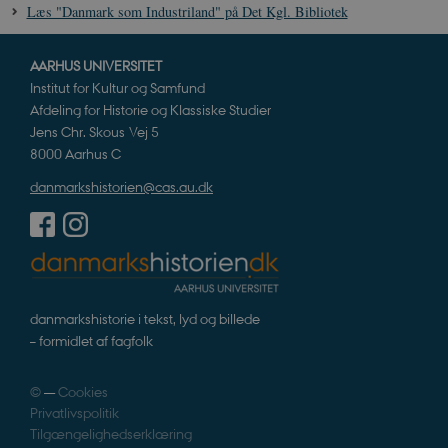
Læs "Danmark som Industriland" på Det Kgl. Bibliotek
AARHUS UNIVERSITET
Institut for Kultur og Samfund
Afdeling for Historie og Klassiske Studier
Jens Chr. Skous Vej 5
8000 Aarhus C
danmarkshistorien@cas.au.dk
danmarkshistorie i tekst, lyd og billede
– formidlet af fagfolk
©
—
Cookies
Privatlivspolitik
Tilgængelighedserklæring