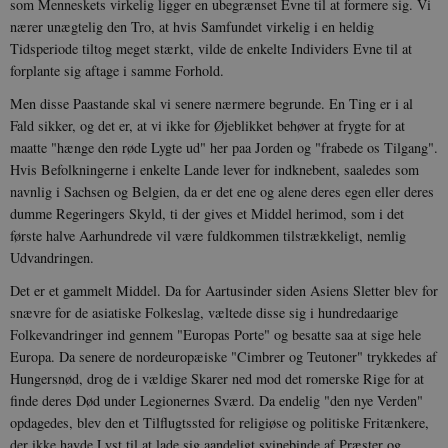
som Menneskets virkelig ligger en ubegrænset Evne til at formere sig. Vi
nærer unægtelig den Tro, at hvis Samfundet virkelig i en heldig
Tidsperiode tiltog meget stærkt, vilde de enkelte Individers Evne til at
forplante sig aftage i samme Forhold.
Men disse Paastande skal vi senere nærmere begrunde. En Ting er i al
Fald sikker, og det er, at vi ikke for Øjeblikket behøver at frygte for at
maatte "hænge den røde Lygte ud" her paa Jorden og "frabede os Tilgang".
Hvis Befolkningerne i enkelte Lande lever for indknebent, saaledes som
navnlig i Sachsen og Belgien, da er det ene og alene deres egen eller deres
dumme Regeringers Skyld, ti der gives et Middel herimod, som i det
første halve Aarhundrede vil være fuldkommen tilstrækkeligt, nemlig
Udvandringen.
Det er et gammelt Middel. Da for Aartusinder siden Asiens Sletter blev for
snævre for de asiatiske Folkeslag, væltede disse sig i hundredaarige
Folkevandringer ind gennem "Europas Porte" og besatte saa at sige hele
Europa. Da senere de nordeuropæiske "Cimbrer og Teutoner" trykkedes af
Hungersnød, drog de i vældige Skarer ned mod det romerske Rige for at
finde deres Død under Legionernes Sværd. Da endelig "den nye Verden"
opdagedes, blev den et Tilflugtssted for religiøse og politiske Fritænkere,
der ikke havde Lyst til at lade sig aandeligt svinebinde af Præster og