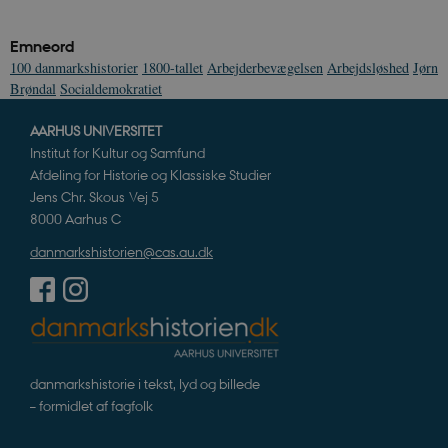
s
b
e
Emneord
n
i
100 danmarkshistorier
1800-tallet
Arbejderbevægelsen
Arbejdsløshed
Jørn
i
Brøndal
Socialdemokratiet
s
s
b
AARHUS UNIVERSITET
s
k
Institut for Kultur og Samfund
a
h
Afdeling for Historie og Klassiske Studier
Jens Chr. Skous Vej 5
CloudFront-
.h5p.com
Session
A
Created-At
8000 Aarhus C
_gat_UA-
.danmarkshistorien.dk
58
T
danmarkshistorien@cas.au.dk
8822943-1
sekunder
c
A
p
n
u
n
o
I
_
danmarkshistorie i tekst, lyd og billede
u
a
– formidlet af fagfolk
r
h
w