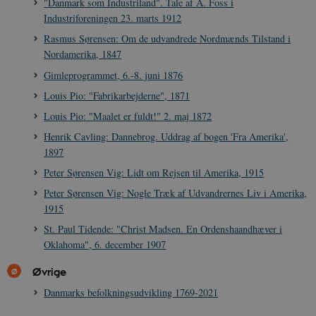
"Danmark som Industriland". Tale af A. Foss i
vise dig relev
D
annoncer på 
Industriforeningen 23. marts 1912
o
websteder.
v
Rasmus Sørensen: Om de udvandrede Nordmænds Tilstand i
s
YSC
Session
Denne cooki
Google LLC
Nordamerika, 1847
indstilles af
.youtube.com
h5pcomsession
danmarkshistoriendk.h5p.com
1 dag
A
YouTube til a
Gimleprogrammet, 6.-8. juni 1876
visninger af
CloudFront-
.h5p.com
Session
A
indlejrede vi
Signature
Louis Pio: "Fabrikarbejderne", 1871
vuid
1 år 1
D
Vimeo.com Inc.
Louis Pio: "Maalet er fuldt!" 2. maj 1872
måned
V
.vimeo.com
p
Henrik Cavling: Dannebrog. Uddrag af bogen 'Fra Amerika',
CloudFront-
.h5p.com
Session
A
1897
Region
Peter Sørensen Vig: Lidt om Rejsen til Amerika, 1915
CloudFront-
.h5p.com
Session
A
Policy
Peter Sørensen Vig: Nogle Træk af Udvandrernes Liv i Amerika,
1915
_ga_7J1SYH77RJ
.danmarkshistorien.dk
1 år 1
G
måned
St. Paul Tidende: "Christ Madsen. En Ordenshaandhæver i
_ga
1 år 1
D
Google LLC
Oklahoma", 6. december 1907
måned
k
.danmarkshistorien.dk
U
s
Øvrige
i
a
Danmarks befolkningsudvikling 1769-2021
a
c