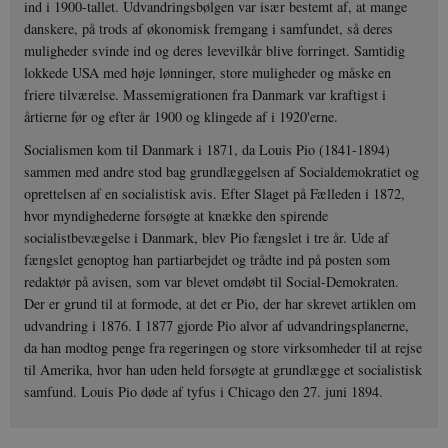
ind i 1900-tallet. Udvandringsbølgen var især bestemt af, at mange
danskere, på trods af økonomisk fremgang i samfundet, så deres
muligheder svinde ind og deres levevilkår blive forringet. Samtidig
lokkede USA med høje lønninger, store muligheder og måske en
friere tilværelse. Massemigrationen fra Danmark var kraftigst i
årtierne før og efter år 1900 og klingede af i 1920'erne.
Socialismen kom til Danmark i 1871, da Louis Pio (1841-1894)
sammen med andre stod bag grundlæggelsen af Socialdemokratiet og
oprettelsen af en socialistisk avis. Efter Slaget på Fælleden i 1872,
hvor myndighederne forsøgte at knække den spirende
socialistbevægelse i Danmark, blev Pio fængslet i tre år. Ude af
fængslet genoptog han partiarbejdet og trådte ind på posten som
redaktør på avisen, som var blevet omdøbt til Social-Demokraten.
Der er grund til at formode, at det er Pio, der har skrevet artiklen om
udvandring i 1876. I 1877 gjorde Pio alvor af udvandringsplanerne,
da han modtog penge fra regeringen og store virksomheder til at rejse
til Amerika, hvor han uden held forsøgte at grundlægge et socialistisk
samfund. Louis Pio døde af tyfus i Chicago den 27. juni 1894.