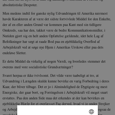
absolutistiske Despoter.
Men medens indtil for ganske nylig Udvandringen til Amerika nærmest
havde Karakteren af at være det sidste fortvivlede Middel for den Enkelte,
der af en eller anden Grund var kommen paa Kant med sin tidligere
Omkreds, saa har den, takket være de bedre Kommunikationsmidler, i
Nutiden gjort sig en helt anden Opfattelse gældende, idet hele Lag af
Befolkninger har søgt at raade Bod paa en øjeblikkelig Overflod af
Arbejdskraft ved at søge nye Hjem i Amerikas Urskove eller paa dets
endeløse Sletter.
Er dette Middel da virkelig af nogen Værdi, og hvorledes stemmer det
overens med vore socialistiske Grundsætninger?
Svaret herpaa er ikke tvivlsomt. Det vilde være taabeligt at tro, at
Udvandring i Længden skulde kunne bevirke en varig Forbedring i deres
Kaar, der bliver tilbage. Det er jo i Almindelighed de Dygtigste og mest
Energiske, der gaar bort, og Forringelsen i Arbejdskraft vil meget snart
erstattes. Paa den anden Side maa det erkendes at der kan bevirkes en
øjeblikkelig Hjælp for et overlæsset Fag derved, hvad vi jo under Strejker
og Arbejdsløshed tidt har havt Beviser paa i det Smaa. Dette har ogsaa de
engelske Fagforeninger anerkendt, idet de fleste kraftigt understøtter