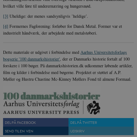
hvilket ville føre til underernæring og hungersnød.
[3]
Uheldige: der menes sandsynligvis ’heldige’.
[4]
Formernes Fagforening: forløber for Dansk Metal. Former var et
sp_t
1 år
Spotify Inc.
.spotify.com
industrielt håndværk, der arbejdede med metalstøberi.
Dette materiale er udgivet i forbindelse med
Aarhus Universitetsforlags
bogserie '100 danmarkshistorier'
, der er Danmarks historie fortalt af 100
forskere i 100 bøger. På danmarkshistorien.dk udkommer løbende artikler,
sp_landing
1 dag
Spotify Inc.
.spotify.com
film og kilder i forbindelse med bøgerne. Projektet er støttet af A.P.
Møller og Hustru Chastine Mc-Kinney Møllers Fond til almene Formaal.
JSESSIONID
Session
Oracle Corporation
.nr-data.net
DEL PÅ FACEBOOK
DEL PÅ TWITTER
SEND TIL EN VEN
UDSKRIV