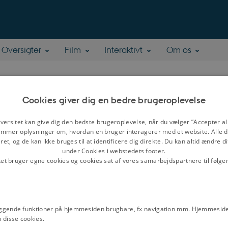
Oversigter
Film
Interaktivt
Om os
Cookies giver dig en bedre brugeroplevelse
 1757-1764
versitet kan give dig den bedste brugeroplevelse, når du vælger ”Accepter all
mmer oplysninger om, hvordan en bruger interagerer med et website. Alle d
ed forslag til forbedringer af
Relateret indhold
et, og de kan ikke bruges til at identificere dig direkte. Du kan altid ændre d
 stod Københavns Universitets
under Cookies i webstedets footer.
op i Bergen.
Temaer
tet bruger egne cookies og cookies sat af vores samarbejdspartnere til følge
Oplysningstid og reformpoli
) i 1755 havde opfordret alle
Artikler
t vedligeholde landets velstand,
Oplysningstiden, ca. 1750
ggende funktioner på hjemmesiden brugbare, fx navigation mm. Hjemmeside
dvendigheder.” Magasinet er blandt
 disse cookies.
Kommercekollegiet af 173
e offentlighed og fik betydning for