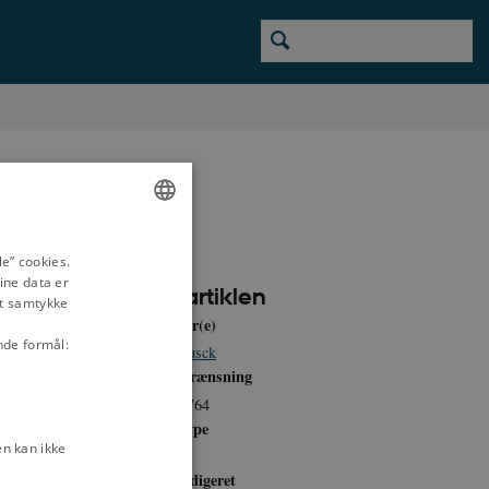
ENGLISH
e” cookies.
ine data er
DANISH
Om artiklen
it samtykke
Forfatter(e)
nde formål:
Steen Busck
tik i 1700-tallet
Tidsafgrænsning
1757 -1764
Medietype
-1800
n kan ikke
Tekst
Sidst redigeret
5