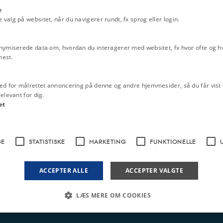
nger er forfattet af præster,
Merkantilisme
e
alg på websitet, når du navigerer rundt, fx sprog eller login.
mhandler mange forskellige
Udenrigshandel før 1848
Enevælden 1660-1849
nymiserede data om, hvordan du interagerer med websitet, fx hvor ofte og hvi
N
UDSKRIV
Rentekammeret
mest.
Landboreformer i slutningen
Frederik 5., 1723-1766
ed for målrettet annoncering på denne og andre hjemmesider, så du får vist 
elevant for dig.
Emneord
et
1700-tallet
Frederik 5.
Kernestof op
Landboreformerne
Oplysningstiden
Økonomisk politik
GE
STATISTISKE
MARKETING
FUNKTIONELLE
ACCEPTER ALLE
ACCEPTER VALGTE
LÆS MERE OM COOKIES