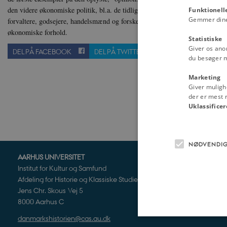
den videre økonomiske politik, bl.a. de tidlige landboreformer. Dets afhandli
Funktionell
Gemmer dine v
forvaltere, godsejere, handelsmænd og forskellige slags embedsmænd og o
økonomiske forhold.
Statistiske
Giver os ano
DEL PÅ FACEBOOK
DEL PÅ TWITTER
SEND TIL EN VE
du besøger 
Marketing
Giver muligh
der er mest r
Uklassificer
NØDVENDI
AARHUS UNIVERSITET
Institut for Kultur og Samfund
Afdeling for Historie og Klassiske Studier
Jens Chr. Skous Vej 5
8000 Aarhus C
danmarkshistorien@cas.au.dk