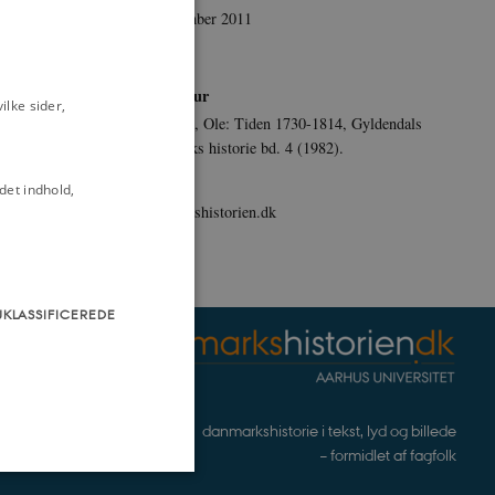
8. november 2011
Sprog
Dansk
Litteratur
lke sider,
Feldbæk, Ole: Tiden 1730-1814, Gyldendals
Danmarks historie bd. 4 (1982).
 af 1700-tallet
Udgiver
det indhold,
danmarkshistorien.dk
lysningstiden
Steen Busck
UKLASSIFICEREDE
danmarkshistorie i tekst, lyd og billede
– formidlet af fagfolk