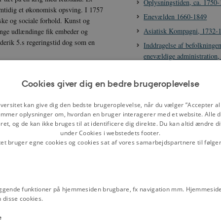
Oplysningstiden, ca. 1750
amtidig et økonomisk opsving. I 1757
Enevælden 1660-1849
ke og sociale forhold. Kunst og
Asiatisk Kompagni, 1732-
Mange udlændinge fik embeder og
rederik 5.s regeringstid dog som en
Inddragelse af befolkningen
enevældige administration
Konglomeratstaten
Cookies giver dig en bedre brugeroplevelse
Christian 6., 1699-1746
Juliane Marie af Braunsch
versitet kan give dig den bedste brugeroplevelse, når du vælger ”Accepter all
Wolfenbüttel, 1729-1796
mmer oplysninger om, hvordan en bruger interagerer med et website. Alle d
et, og de kan ikke bruges til at identificere dig direkte. Du kan altid ændre d
Enevældens faser 1660-18
under Cookies i webstedets footer.
tet bruger egne cookies og cookies sat af vores samarbejdspartnere til følge
Kilder
J.F. Salys rytterstatue af F
Forordning om Sabbatens o
helligdages tilbørlige helli
ggende funktioner på hjemmesiden brugbare, fx navigation mm. Hjemmeside
marts 1735
 disse cookies.
Brandforsikrings Anordning
e
købstæder i Danmark, 13. 