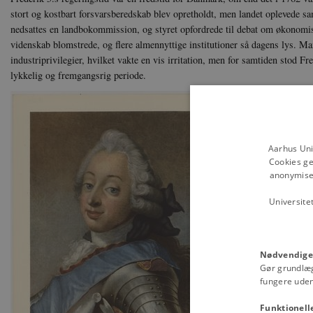
stort og kostbart forsvarsberedskab blev opretholdt, men landet oplevede s
nedsattes en landbokommission, og styret opfordrede til debat om økonomis
videnskab blomstrede, og flere almennyttige institutioner så dagens lys. 
industriprivilegier, hvilket vakte en vis irritation, men for samtiden stod F
lykkelig og fremgangsrig periode.
Aarhus Uni
Cookies ge
anonymiser
Universite
Nødvendige
Gør grundlæ
fungere uden
Funktionell