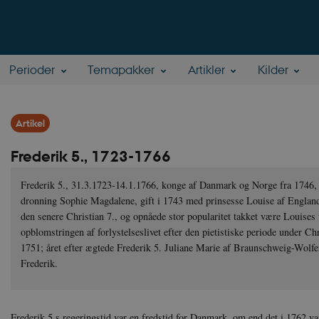
Perioder
Temapakker
Artikler
Kilder
Artikel
Frederik 5., 1723-1766
Frederik 5., 31.3.1723-14.1.1766, konge af Danmark og Norge fra 1746, 
dronning Sophie Magdalene, gift i 1743 med prinsesse Louise af England. 
den senere Christian 7., og opnåede stor popularitet takket være Louise
opblomstringen af forlystelseslivet efter den pietistiske periode under C
1751; året efter ægtede Frederik 5. Juliane Marie af Braunschweig-Wolfen
Frederik.
Frederik 5.s regeringstid var en fredstid for Danmark, om end det i 1762 v