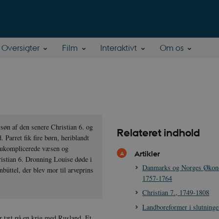
Oversigter
Film
Interaktivt
Om os
søn af den senere Christian 6. og
Relateret indhold
Parret fik fire børn, heriblandt
s ukomplicerede væsen og
Artikler
hristian 6. Dronning Louise døde i
Danmarks og Norges Økon
büttel, der blev mor til arveprins
1757-1764
Christian 7., 1749-1808
Landboreformer i slutningen
ar tæt på en krig med Rusland. Et