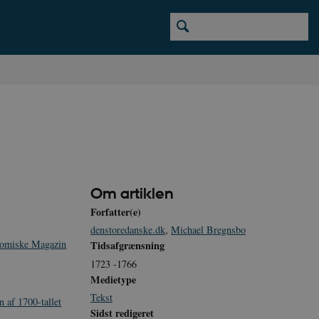
Om artiklen
Forfatter(e)
denstoredanske.dk
,
Michael Bregnsbo
omiske Magazin
Tidsafgrænsning
1723 -1766
Medietype
Tekst
 af 1700-tallet
Sidst redigeret