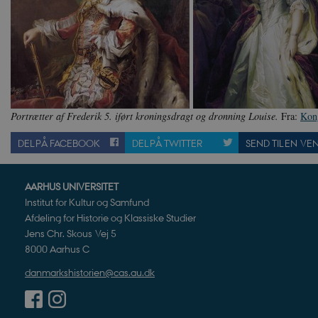
Nødvendige cookies hjælper
Hjemmesiden kan ikke funge
Navn
U
be_typo_user
TY
.d
sp_t
Portrætter af Frederik 5. iført kroningsdragt og dronning Louise.
Fra:
Kon
Sp
.s
DEL PÅ FACEBOOK
DEL PÅ TWITTER
SEND TIL EN VE
sp_landing
Sp
.s
JSESSIONID
Or
AARHUS UNIVERSITET
.n
Institut for Kultur og Samfund
Afdeling for Historie og Klassiske Studier
CookieScriptConsent
Co
da
Jens Chr. Skous Vej 5
8000 Aarhus C
XSRF-TOKEN
da
danmarkshistorien@cas.au.dk
__cf_bm
Cl
.v