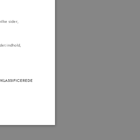
Enevælde
lke sider,
en
Michael
det indhold,
UKLASSIFICEREDE