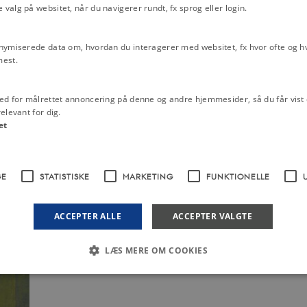
alg på websitet, når du navigerer rundt, fx sprog eller login.
Emneord
1700-tallet
Christian 6.
Christian 7.
nymiserede data om, hvordan du interagerer med websitet, fx hvor ofte og hvi
Frederik 5.
Kernestof oplysningstid
mest.
er en såkaldt anskuelsestavle fra
Bregnsbo
Regent
yttet i undervisningen i de danske
estillingsevne og sansning.
Fra:
Det
ed for målrettet annoncering på denne og andre hjemmesider, så du får vist 
elevant for dig.
et
Han var svag og uselvstændig og havde
ilet, bl.a. J.H.E. Bernstorff og
ække over kongens drikkeri og
e sin enevældige magt, fungerede
GE
STATISTISKE
MARKETING
FUNKTIONELLE
ACCEPTER ALLE
ACCEPTER VALGTE
LÆS MERE OM COOKIES
Nødvendige
Statistiske
Marketing
Funktionelle
Uklassificerede