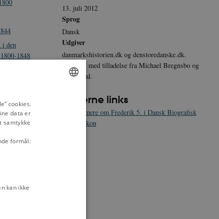
-1800
13. juli 2012
Sprog
1844
Dansk
Udgiver
 i den
danmarkshistorien.dk og denstoredanske.dk.
, 1800-1848
Gengivet med tilladelse fra Michael Bregnsbo og
Gyldendal.
Eksterne links
ENGLISH
weig-
e” cookies.
Læs mere om Frederik 5. i Dansk Biografisk
ine data er
DANISH
Leksikon
it samtykke
48
nde formål:
rederik 5., 1771
g andre
gholdelse, 12.
n kan ikke
 for alle
januar 1761