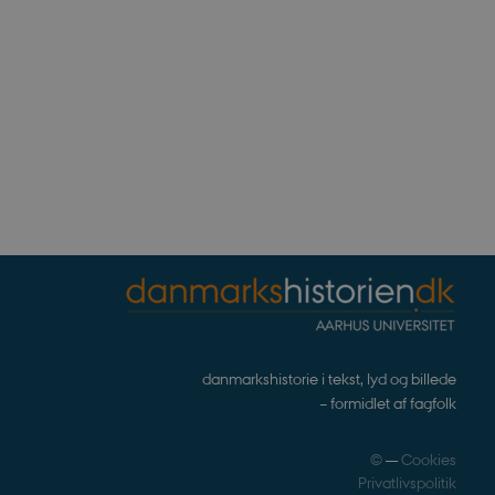
som navigation mm.
TYPO3, og bruges til at
kend-bruger er logget ind i
ntegrerede Spotify-plugin.
rs af websteder.
ntegrerede Spotify-plugin.
rs af websteder.
gt af websteder skrevet i
nonym brugersession af
enesten til at huske
t er nødvendigt, at
rrekt.
danmarkshistorie i tekst, lyd og billede
– formidlet af fagfolk
webstedsikkerhed til at
websteder.
ennesker og bots. Dette er
©
—
Cookies
e rapporter om brugen af
Privatlivspolitik