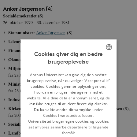
Anker Jørgensen (4)
Socialdemokratiet (S)
26. oktober 1979 - 30. december 1981
Statsminister:
Anker Jørgensen
(S)
Udenrigsminister:
Kjeld Olesen
(S)
Finansminister:
Svend Jakobsen (S)
Cookies giver dig en bedre
Økonomiminister:
Ivar Nørgaard
(S)
brugeroplevelse
ENGLISH
Miljøminister:
Ivar Nørgaard
(S),
DANISH
Aarhus Universitet kan give dig den bedste
fra 28.02.1980: Erik Holst (S)
brugeroplevelse, når du vælger ”Accepter alle”
Minister for kulturelle anliggender:
Niels Matthiasen (S),
cookies. Cookies gemmer oplysninger om,
fra 28.02.1980: Lise Østergaard (S)
hvordan en bruger interagerer med et
website. Alle dine data er anonymiseret, og de
Industriminister:
Erling Jensen (S)
kan ikke bruges til at identificere dig direkte.
Kirkeminister og minister for Grønland:
Jørgen Peder Hansen (S),
Du kan altid ændre dit samtykke under
fra 20.01.1981: Tove Lindbo Larsen (S)
Cookies i webstedets footer.
Universitetet bruger egne cookies og cookies
Socialminister:
Ritt Bjerregaard
(S)
sat af vores samarbejdspartnere til følgende
Landbrugsminister:
Poul Dalsager (S),
formål: