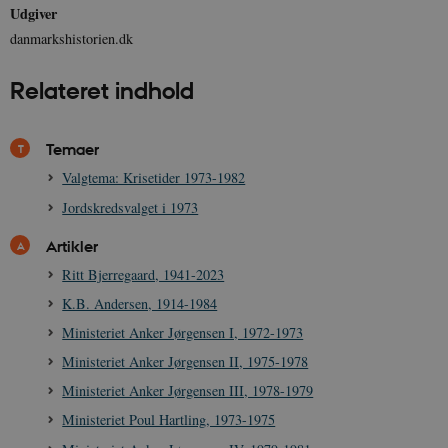
Udgiver
danmarkshistorien.dk
__cf_bm
30
Cloudflare Inc.
minutte
.vimeo.com
Relateret indhold
Temaer
Valgtema: Krisetider 1973-1982
Jordskredsvalget i 1973
Artikler
Udbyder /
Navn
Udløb
Beskrivelse
Domæne
Udbyder /
Udbyder /
Ritt Bjerregaard, 1941-2023
Navn
Navn
Udløb
Udløb
Beskrivelse
Besk
Domæne
Domæne
cf_clearance
1 år
Podbean
Cloudflare,
Navn
Udbyder / Domæne
Udløb
B
K.B. Andersen, 1914-1984
VISITOR_INFO1_LIVE
_cfuvid
Inc.
.vimeo.com
6
Session
Denne cooki
Google LLC
.podbean.com
måneder
indstilles af 
.youtube.com
nmstat
1 år 1
D
Ministeriet Anker Jørgensen I, 1972-1973
Siteimprove A/S
for at holde s
VISITOR_PRIVACY_METADATA
6
YouTube
måned
S
.danmarkshistorien.dk
brugerpræfer
måneder
.youtube.com
r
Ministeriet Anker Jørgensen II, 1975-1978
for Youtube-
d
videoer, der e
a
Ministeriet Anker Jørgensen III, 1978-1979
indlejret i
h
websteder; d
b
Ministeriet Poul Hartling, 1973-1975
også afgøre,
h
webstedsbes
t