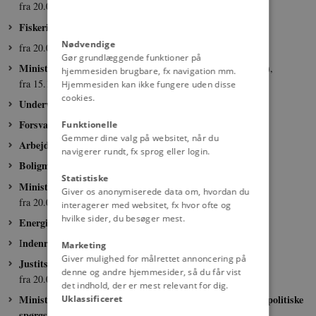
fra 20.01.1981: Bjørn Westh (S)
Fiskeriminister:
Poul Dalsager (S),
Nødvendige
fra 20.01.1981: Karl Hjortnæs (S)
Gør grundlæggende funktioner på
Minister for offentlige arbejder:
Jens Risgaard Knudsen (S),
hjemmesiden brugbare, fx navigation mm.
fra 15.10.1981: Knud Heinesen (S)
Hjemmesiden kan ikke fungere uden disse
cookies.
Undervisningsminister:
Dorte Bennedsen (S)
Forsvarsminister:
Poul Søgaard (S)
Funktionelle
Gemmer dine valg på websitet, når du
Arbejdsminister:
Svend Auken
(S)
navigerer rundt, fx sprog eller login.
Boligminister:
Erling Olsen (S)
Statistiske
Minister for skatter og afgifter:
Karl Hjortnæs (S),
Giver os anonymiserede data om, hvordan du
fra 20.01.1981:
Mogens Lykketoft
(S)
interagerer med websitet, fx hvor ofte og
hvilke sider, du besøger mest.
Energiminister:
Poul Nielson (S)
ndenrigsminister:
I
Henning Rasmussen (S)
Marketing
Giver mulighed for målrettet annoncering på
Justitsminister:
Henning Rasmussen (S),
denne og andre hjemmesider, så du får vist
fra 20.01.1981: Ole Espersen (S)
det indhold, der er mest relevant for dig.
Minister uden portefølje med særligt henblik på udenrigspolitiske
Uklassificeret
spørgsmål:
Lise Østergaard (S) (indtil 28.02.1980)