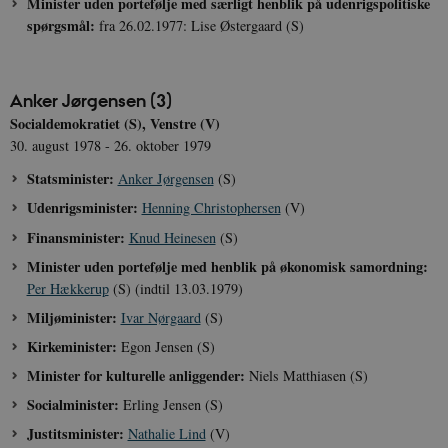
Minister uden portefølje med særligt henblik på udenrigspolitiske
spørgsmål:
fra 26.02.1977: Lise Østergaard (S)
Anker Jørgensen (3)
Socialdemokratiet (S), Venstre (V)
30. august 1978 - 26. oktober 1979
Statsminister:
Anker Jørgensen
(S)
Udenrigsminister:
Henning Christophersen
(V)
Finansminister:
Knud Heinesen
(S)
Minister uden portefølje med henblik på økonomisk samordning:
Per Hækkerup
(S) (indtil 13.03.1979)
Miljøminister:
Ivar Nørgaard
(S)
Kirkeminister:
Egon Jensen (S)
Minister for kulturelle anliggender:
Niels Matthiasen (S)
Socialminister:
Erling Jensen (S)
Justitsminister:
Nathalie Lind
(V)