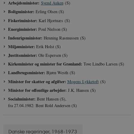
Arbejdsminister:
Svend Auken
(S)
grundlæggende funktioner som navigation mm.
Hjemmesiden kan ikke fungerer uden disse
Boligminister:
Erling Olsen (S)
cookies.
Fiskeriminister:
Karl Hjortnæs (S)
Navn
Udbyder / Domæne
Udløb
Energiminister:
Poul Nielson (S)
be_typo_user
Session
TYPO3 Association
.danmarkshistorien.dk
Indenrigsminister:
Henning Rasmussen (S)
Miljøminister:
Erik Holst (S)
Justitsminister:
Ole Espersen (S)
Kirkeminister og minister for Grønland:
Tove Lindbo Larsen (S)
Landbrugsminister:
Bjørn Westh (S)
sp_t
1 år
Spotify Inc.
Minister for skatter og afgifter:
Mogens Lykketoft
(S)
.spotify.com
Minister for offentlige arbejder:
J.K. Hansen (S)
Socialminister:
Bent Hansen (S),
fra 27.04.1982: Bent Rold Andersen (S)
sp_landing
1 dag
Spotify Inc.
.spotify.com
Danske regeringer, 1968-1973