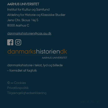
p
AARHUS UNIVERSITET
n
u
Institut for Kultur og Samfund
n
Afdeling for Historie og Klassiske Studier
o
I
Jens Chr. Skous Vej 5
_
8000 Aarhus C
u
a
r
danmarkshistorien@cas.au.dk
h
w
danmarkshistorie i tekst, lyd og billede
– formidlet af fagfolk
©
—
Cookies
Privatlivspolitik
Tilgængelighedserklæring
705 / i47