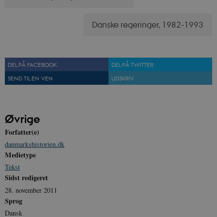
Danske regeringer, 1982-1993
JSESSIONID
Session
Oracle Corporation
.nr-data.net
DEL PÅ FACEBOOK
DEL PÅ TWITTER
SEND TIL EN VEN
UDSKRIV
CookieScriptConsent
1 år
CookieScript
danmarkshistorien.dk
Øvrige
Forfatter(e)
danmarkshistorien.dk
Medietype
Tekst
Sidst redigeret
XSRF-TOKEN
danmarkshistoriendk.h5p.com
1 dag
28. november 2011
Sprog
Dansk