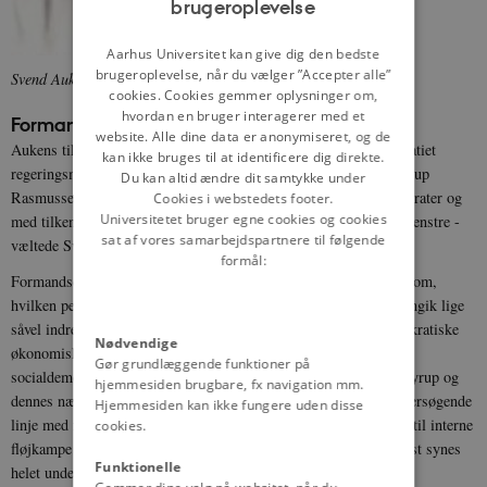
brugeroplevelse
ENGLISH
DANISH
Aarhus Universitet kan give dig den bedste
brugeroplevelse, når du vælger ”Accepter alle”
Svend Auken, 1988.
Foto: Folketingets Bibliotek og Arkiv
cookies. Cookies gemmer oplysninger om,
hvordan en bruger interagerer med et
Formandsopgøret 1992
website. Alle dine data er anonymiseret, og de
Aukens tilsyneladende manglende evne til at sikre Socialdemokratiet
kan ikke bruges til at identificere dig direkte.
regeringsmagten udløste i 1992 et formandsopgør, hvor Poul Nyrup
Du kan altid ændre dit samtykke under
Rasmussen - med støtte fra fagbevægelsen, ledende socialdemokrater og
Cookies i webstedets footer.
Universitetet bruger egne cookies og cookies
med tilkendegivelser om parlamentarisk støtte fra det Radikale Venstre -
sat af vores samarbejdspartnere til følgende
væltede Svend Auken som partileder.
formål:
Formandsopgøret kom udadtil til at fremstå som et personopgør om,
hvilken person, der kunne sikre regeringsmagten, men opgøret angik lige
såvel indre partimæssig uenighed angående den rette socialdemokratiske
Nødvendige
økonomiske politik. Auken repræsenterede den klassiske
Gør grundlæggende funktioner på
socialdemokratiske linje med fokus på fordelingspolitik, mens Nyrup og
hjemmesiden brugbare, fx navigation mm.
dennes nære allierede, Mogens Lykketoft, stod for en mere midtersøgende
Hjemmesiden kan ikke fungere uden disse
linje med fokus på økonomisk ansvarlighed. Opgøret førte siden til interne
cookies.
fløjkampe i partiet mellem Auken- og Nyrup-støtter; sår som først synes
Funktionelle
helet under Helle Thorning Smiths partiformandskab.