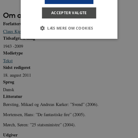
ACCEPTER VALGTE
Om artiklen
Forfatter(e)
LÆS MERE OM COOKIES
Claus Kjersgaard Nielsen
Tidsafgrænsning
1943 -2009
Nødvendige
Statistiske
Marketing
Medietype
Tekst
Funktionelle
Uklassificerede
Sidst redigeret
Nødvendige cookies hjælper med at gøre
18. august 2011
hjemmesiden brugbar ved at aktivere nogle
Sprog
grundlæggende funktioner som navigation mm.
Hjemmesiden kan ikke fungerer uden disse
Dansk
cookies.
Litteratur
Navn
Udbyder / Domæne
Udløb
Børsting, Mikael og Andreas Karker: ”Svend” (2006).
be_typo_user
Session
TYPO3 Association
Mortensen, Hans: ”De fantastiske fire” (2005).
.danmarkshistorien.dk
Mørch, Søren: ”25 statsministre” (2004).
Udgiver