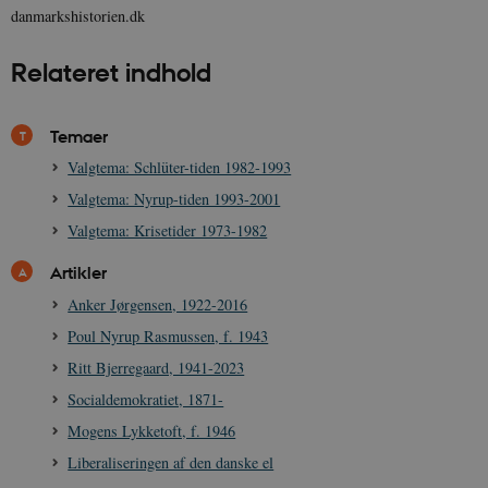
danmarkshistorien.dk
Relateret indhold
sp_t
1 år
Spotify Inc.
.spotify.com
Temaer
Valgtema: Schlüter-tiden 1982-1993
Valgtema: Nyrup-tiden 1993-2001
sp_landing
1 dag
Spotify Inc.
.spotify.com
Valgtema: Krisetider 1973-1982
Artikler
Anker Jørgensen, 1922-2016
Poul Nyrup Rasmussen, f. 1943
JSESSIONID
Session
Oracle Corporation
.nr-data.net
Ritt Bjerregaard, 1941-2023
Socialdemokratiet, 1871-
Mogens Lykketoft, f. 1946
Liberaliseringen af den danske el