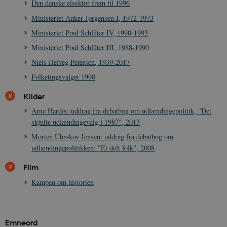
Den danske elsektor frem til 1996
CookieScriptConsent
1 år
CookieScript
danmarkshistorien.dk
Ministeriet Anker Jørgensen I, 1972-1973
Ministeriet Poul Schlüter IV, 1990-1993
Ministeriet Poul Schlüter III, 1988-1990
Niels Helveg Petersen, 1939-2017
Folketingsvalget 1990
XSRF-TOKEN
danmarkshistoriendk.h5p.com
1 dag
Kilder
Arne Hardis: uddrag fra debatbog om udlændingepolitik, "Det
skjulte udlændingevalg i 1987", 2013
Morten Uhrskov Jensen: uddrag fra debatbog om
udlændingepolitikken: "Et delt folk", 2008
__cf_bm
30
Cloudflare Inc.
minutte
.vimeo.com
Film
Kampen om historien
Emneord