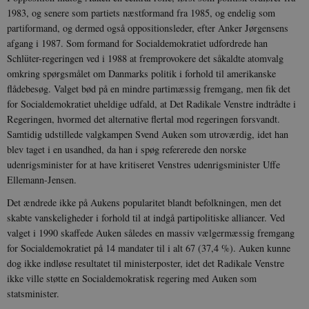
1983, og senere som partiets næstformand fra 1985, og endelig som
partiformand, og dermed også oppositionsleder, efter Anker Jørgensens
afgang i 1987. Som formand for Socialdemokratiet udfordrede han
Schlüter-regeringen ved i 1988 at fremprovokere det såkaldte atomvalg
omkring spørgsmålet om Danmarks politik i forhold til amerikanske
flådebesøg. Valget bød på en mindre partimæssig fremgang, men fik det
for Socialdemokratiet uheldige udfald, at Det Radikale Venstre indtrådte i
Regeringen, hvormed det alternative flertal mod regeringen forsvandt.
Samtidig udstillede valgkampen Svend Auken som utroværdig, idet han
blev taget i en usandhed, da han i spøg refererede den norske
udenrigsminister for at have kritiseret Venstres udenrigsminister Uffe
Ellemann-Jensen.
Det ændrede ikke på Aukens popularitet blandt befolkningen, men det
skabte vanskeligheder i forhold til at indgå partipolitiske alliancer. Ved
valget i 1990 skaffede Auken således en massiv vælgermæssig fremgang
for Socialdemokratiet på 14 mandater til i alt 67 (37,4 %). Auken kunne
dog ikke indløse resultatet til ministerposter, idet det Radikale Venstre
ikke ville støtte en Socialdemokratisk regering med Auken som
statsminister.