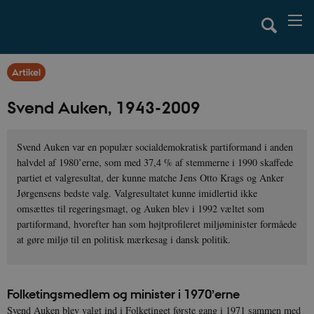
Artikel
Svend Auken, 1943-2009
Svend Auken var en populær socialdemokratisk partiformand i anden
halvdel af 1980’erne, som med 37,4 % af stemmerne i 1990 skaffede
partiet et valgresultat, der kunne matche Jens Otto Krags og Anker
Jørgensens bedste valg. Valgresultatet kunne imidlertid ikke
omsættes til regeringsmagt, og Auken blev i 1992 væltet som
partiformand, hvorefter han som højtprofileret miljøminister formåede
at gøre miljø til en politisk mærkesag i dansk politik.
Folketingsmedlem og minister i 1970’erne
Svend Auken blev valgt ind i Folketinget første gang i 1971 sammen med