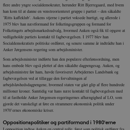
flere andre yngre socialdemokrater, herunder Ritt Bjerregaard, med hvem
han kom til at danne en venstreorienteret gruppe i partiet – den såkaldte
’Ritts kaffeklub’. Aukens stjerne i partiet voksede hurtigt, og allerede i
1975 blev han næstformand for folketingsgruppen og formand for
Folketingets arbejdsmarkedsudvalg, hvormed Auken også fik til opgave at
vedligeholde partiets kontakt til fagbevægelsen. I 1977 blev han
Socialdemokratiets politiske ordfører, og senere samme år indtrådte han i
Anker Jørgensens regering som arbejdsminister.
Som arbejdsminister indførte han den populære efterlønsordning, men
hans embede blev også plettet af den såkaldte dagpengesag. Auken, og
arbejdsministre før ham, havde favoriseret Arbejdernes Landsbank og
fagbevægelsen ved at tillægge den forvaltningen af
arbejdsløshedsdagpengene, hvormed staten var gået glip af flere hundrede
millioner kroner. Samtidig var hans nære kontakt til fagbevægelsen med
til at fastholde Anker Jørgensen-regeringernes afhængighed af LO, som
gjorde det vanskeligt at føre en strammere økonomisk politik under
1970’ernes økonomiske kriser.
Oppositionspolitiker og partiformand i 1980’erne
I opposition indtog Auken en central rolle, først som politisk ordfører fra