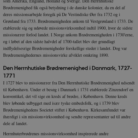
som Amerika, England, Holland og Sverige. Den Herrnhutiske
Brødremenighed fik også betydning i de danske kolonier, da en del af
deres missionsarbejde foregik på De Vestindiske Øer fra 1732 og i
Grønland fra 1733. Brødremenigheden ankom til Vestgrønland i 1733. De
etablerede sig og udøvede missionsvirksomhed indtil 1900, hvor de sidste
missionærer forlod landet. I Norge ankom Brødremenigheden i 1730'erne,
og i løbet af den sidste halvdel af 1700-tallet blev der grundlagt
indflydelsesrige Brødremenigheder forskellige steder i landet. Dog var
Brødremenighedernes missionsvirke afviklet omkring 1890.
Den Herrnhutiske Brødremenighed i Danmark, 1727-
1771
I 1727 blev to missionærer fra Den Herrnhutiske Brødremenighed udsendt
til København. Under et besøg i Danmark i 1731 etablerede Zinzendorf en
konventikel, det vil sige en kreds af brødre, i København. Denne kreds
blev løbende udbygget med især tyske embedsfolk, og i 1739 blev
Brødremenighedens Societet stiftet i København. Kirkesamfundet var
ihærdigt i sin missionsvirksomhed og sendte repræsentanter ud til andre
dele af landet.
Herrnhuterbrødrenes missionsvirksomhed inspirerede andre