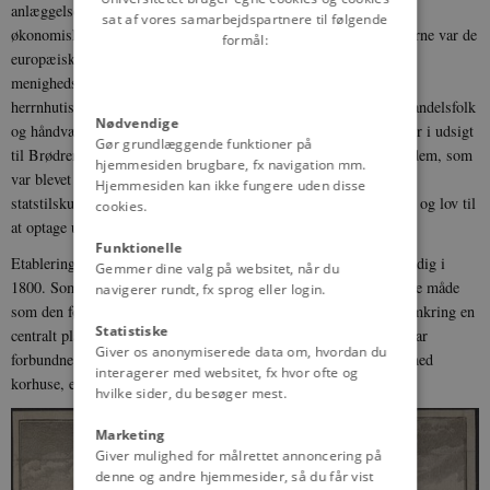
anlæggelsen af en herrnhutisk brødreby var et ønske om at skabe
sat af vores samarbejdspartnere til følgende
økonomisk vækst og handel i hertugdømmerne. I løbet af 1760'erne var de
formål:
europæiske brødrebyer blevet kendt for deres interne by- og
menighedsstruktur samt brødrenes flid, orden og dydighed. De
herrnhutiske brødre blev anset som værende dygtige og ærlige handelsfolk
Nødvendige
og håndværkere. Den danske regering stillede gunstige privilegier i udsigt
Gør grundlæggende funktioner på
til Brødremenigheden. Ud over at ophæve de forordninger imod dem, som
hjemmesiden brugbare, fx navigation mm.
var blevet udstedt i årene 1744-46, fik de ti års skattefrihed og et
Hjemmesiden kan ikke fungere uden disse
statstilskud til byggeomkostningerne. De fik også religionsfrihed og lov til
cookies.
at optage udefrakommende i deres menighed.
Funktionelle
Etableringen af Christiansfeld blev påbegyndt i 1773 og stod færdig i
Gemmer dine valg på websitet, når du
1800. Som en hyldest til Christian 7. fik byen sit navn. På samme måde
navigerer rundt, fx sprog eller login.
som den første brødreby i Herrnhut blev Christiansfeld bygget omkring en
Statistiske
centralt placeret plads. Ud fra denne gik to parallelle gader, der var
Giver os anonymiserede data om, hvordan du
forbundne med små sidegader. Byen blev blandt andet indrettet med
interagerer med websitet, fx hvor ofte og
korhuse, en kirke og en kirkegård.
hvilke sider, du besøger mest.
Marketing
Giver mulighed for målrettet annoncering på
denne og andre hjemmesider, så du får vist