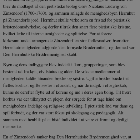
blev de modtaget af den pietistiske teolog Grev Nicolaus Ludwig von
Zinzendorf (1700-1760), og sammen anlagde de menighedsbyen Herrnhut
på Zinzendorfs jord. Herrnhut skulle virke som en fristad for pietistisk
kristendomsdyrkelse, og derfor tiltrak den snart flere pietistiske kristne,
hvilket ledte til interne uenigheder og splittelse. For at forene
kirkesamfundet arrangerede Zinzendorf en stor fællesnadver, hvorefter
Herrnhutmenigheden udgjorde 'den fornyede Broderunitet'
,
og dermed var
Den Herrnhutiske Brødremenighed skabt.
Byen og dens indbyggere blev inddelt i 'kor', grupperinger, som blev
bestemt ud fra køn, civilstatus og alder. De voksne medlemmer af
menigheden kaldte hinanden brødre og søstre. Ugifte brødre boede i et
fælles korhus, ugifte søstre i et andet, og når de indgik i et ægteskab,
kunne de derefter flytte ud af korene og ind i deres egen bolig. Til hvert
korhus var der tilknyttet en plejer, der sørgede for at tage hånd om
menighedens åndelige og religiøse udvikling. I pietistisk ånd var dans og
spil forbudt, og der var stort fokus på skolegang og pædagogik. Alt
sammen med henblik på at bistå individet i at være et fromt og dydigt
menneske.
En af Zinzendorfs tanker bag Den Herrnhutiske Brødremenighed var, at