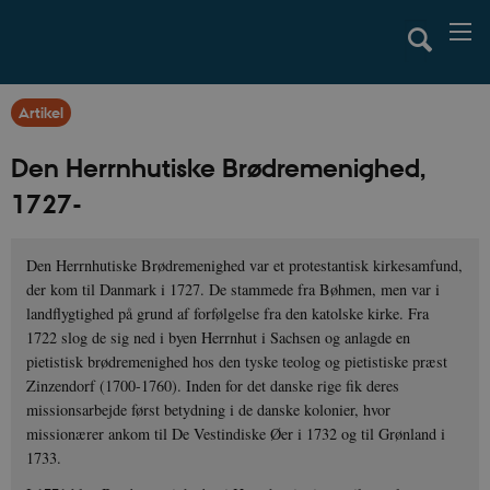
Artikel
Den Herrnhutiske Brødremenighed,
1727-
Den Herrnhutiske Brødremenighed var et protestantisk kirkesamfund,
der kom til Danmark i 1727. De stammede fra Bøhmen, men var i
landflygtighed på grund af forfølgelse fra den katolske kirke. Fra
1722 slog de sig ned i byen Herrnhut i Sachsen og anlagde en
pietistisk brødremenighed hos den tyske teolog og pietistiske præst
Zinzendorf (1700-1760). Inden for det danske rige fik deres
missionsarbejde først betydning i de danske kolonier, hvor
missionærer ankom til De Vestindiske Øer i 1732 og til Grønland i
1733.