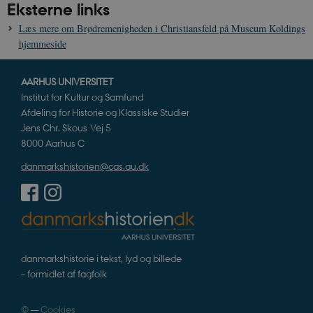
Eksterne links
CloudFront-
.h5p.com
Session
A
Policy
Læs mere om Brødremenigheden i Christiansfeld på Museum Koldings
hjemmeside
_ga_7J1SYH77RJ
.danmarkshistorien.dk
1 år 1
G
måned
_ga
1 år 1
D
Google LLC
AARHUS UNIVERSITET
måned
k
.danmarkshistorien.dk
Institut for Kultur og Samfund
U
s
Afdeling for Historie og Klassiske Studier
i
a
Jens Chr. Skous Vej 5
a
8000 Aarhus C
c
s
b
danmarkshistorien@cas.au.dk
e
n
i
i
s
s
b
s
k
danmarkshistorie i tekst, lyd og billede
a
h
– formidlet af fagfolk
CloudFront-
.h5p.com
Session
A
Created-At
©
—
Cookies