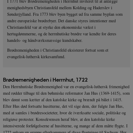
I 1771 blev Brødremenigheden i Herrnhut inviteret til at anlægge
menighedsbyen Christiansfeld mellem Kolding og Haderslev i
Sønderjylland. Fra 1773 blev byen bygget ud fra samme byplan som
andre europæiske brødrebyer. Det danske styres intentioner med
Christiansfeld var at styrke den økonomiske vækst i
hertugdømmerne, og de herrnhutiske brødre var kendte for deres
handels- og håndværksmæssige kundskaber.
Brødremenigheden i Christiansfeld eksisterer fortsat som et
evangelisk-luthersk kirkesamfund.
Brødremenigheden i Herrnhut, 1722
Den Herrnhutiske Brødremenighed var en evangelisk-luthersk frimenighed
med rødder tilbage til den bøhmiske reformator Jan Hus (1369-1415), som
blev dømt som kætter af den katolske kirke og brændt på bålet i 1415.
Efter Hus død fortsatte husitterne, det vil sige dem, der fulgte Jan Hus,
med at samles i brødresocieteter, hvor de iværksatte sociale, politiske og
religiøse protester. Konsekvensen heraf blev, at den katolske kirke
intensiverede forfølgelserne af husitterne, og mange af dem måtte flygte. I
1722 ankom en gruppe efterkommere af disse flygtninge til Sachsen. Her