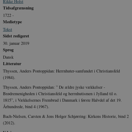
.spotify.com
Rikke Holst
Tidsafgrænsning
1722 -
Medietype
Tekst
JSESSIONID
Session
Oracle Corporation
Sidst redigeret
.nr-data.net
30. januar 2019
Sprog
Dansk
Litteratur
Thyssen, Anders Pontoppidan: Herrnhuter-samfundet i Christiansfeld
CookieScriptConsent
1 år
CookieScript
(1984).
danmarkshistorien.dk
Thyssen, Anders Pontoppidan: ” De ældre jyske vækkelser -
Brødremenigheden i Christiansfeld og herrnhutismen i Jylland til o.
1815”, i Vækkelsernes Frembrud i Danmark i første Halvdel af det 19.
Århundrede, bind 4 (1967).
Bach-Nielsen, Carsten & Jens Holger Schjørring: Kirkens Historie, bind 2
(2012).
XSRF-TOKEN
danmarkshistoriendk.h5p.com
1 dag