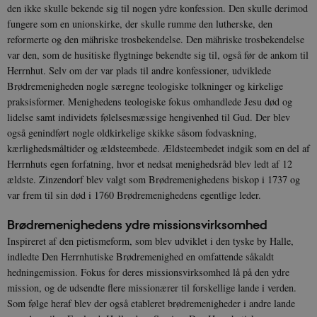
den ikke skulle bekende sig til nogen ydre konfession. Den skulle derimod
fungere som en unionskirke, der skulle rumme den lutherske, den
reformerte og den mähriske trosbekendelse. Den mähriske trosbekendelse
var den, som de husitiske flygtninge bekendte sig til, også før de ankom til
Herrnhut. Selv om der var plads til andre konfessioner, udviklede
Brødremenigheden nogle særegne teologiske tolkninger og kirkelige
praksisformer. Menighedens teologiske fokus omhandlede Jesu død og
lidelse samt individets følelsesmæssige hengivenhed til Gud. Der blev
også genindført nogle oldkirkelige skikke såsom fodvaskning,
kærlighedsmåltider og ældsteembede. Ældsteembedet indgik som en del af
Herrnhuts egen forfatning, hvor et nedsat menighedsråd blev ledt af 12
ældste. Zinzendorf blev valgt som Brødremenighedens biskop i 1737 og
var frem til sin død i 1760 Brødremenighedens egentlige leder.
Brødremenighedens ydre missionsvirksomhed
Inspireret af den pietismeform, som blev udviklet i den tyske by Halle,
indledte Den Herrnhutiske Brødremenighed en omfattende såkaldt
hedningemission. Fokus for deres missionsvirksomhed lå på den ydre
mission, og de udsendte flere missionærer til forskellige lande i verden.
Som følge heraf blev der også etableret brødremenigheder i andre lande