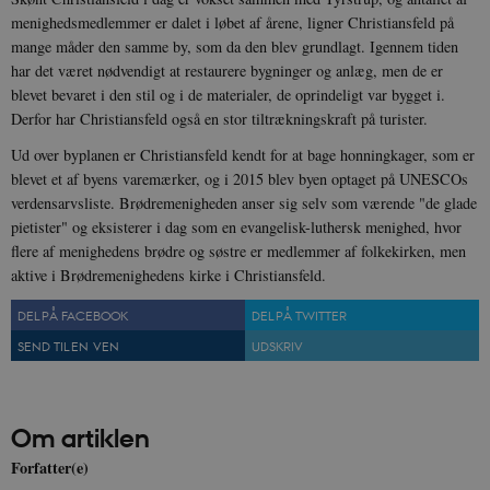
menighedsmedlemmer er dalet i løbet af årene, ligner Christiansfeld på
Nødvendige cookies hjælper med at gøre
mange måder den samme by, som da den blev grundlagt. Igennem tiden
hjemmesiden brugbar ved at aktivere nogle
grundlæggende funktioner som navigation mm.
har det været nødvendigt at restaurere bygninger og anlæg, men de er
Hjemmesiden kan ikke fungerer uden disse
blevet bevaret i den stil og i de materialer, de oprindeligt var bygget i.
cookies.
Derfor har Christiansfeld også en stor tiltrækningskraft på turister.
Navn
Udbyder / Domæne
Udløb
Ud over byplanen er Christiansfeld kendt for at bage honningkager, som er
be_typo_user
Session
TYPO3 Association
blevet et af byens varemærker, og i 2015 blev byen optaget på UNESCOs
.danmarkshistorien.dk
verdensarvsliste. Brødremenigheden anser sig selv som værende "de glade
pietister" og eksisterer i dag som en evangelisk-luthersk menighed, hvor
flere af menighedens brødre og søstre er medlemmer af folkekirken, men
aktive i Brødremenighedens kirke i Christiansfeld.
DEL PÅ FACEBOOK
DEL PÅ TWITTER
sp_t
1 år
Spotify Inc.
SEND TIL EN VEN
UDSKRIV
.spotify.com
Om artiklen
Forfatter(e)
sp_landing
1 dag
Spotify Inc.