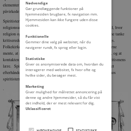
Nødvendige
elementer af det moderne, men var på den anden side selv stærkt
Gør grundlæggende funktioner på
påvirkede af moderniteten.
hjemmesiden brugbare, fx navigation mm.
Hjemmesiden kan ikke fungere uden disse
Spiritisterne orienterede sig ikke mod fortiden og den etablerede
cookies.
religionsudøvelse, men rettede derimod blikket mod en ny fremtid, hvor
religion og naturvidenskab kunne gå hånd i hånd. I tråd med denne tanke
Funktionelle
kritiserede spiritisterne folkekirken for at være alt for gammeldags.
Gemmer dine valg på websitet, når du
Folkekirken tog ikke højde for den moderne videnskab. Spiritisterne
navigerer rundt, fx sprog eller login.
mente, at spiritismen udgjorde en enhed af religion og videnskab, og at
Statistiske
kontakten med ånder kunne påvises videnskabeligt og bevise spiritismens
Giver os anonymiserede data om, hvordan du
lære. Spiritismen blev dog ikke anerkendt af videnskaben, hvilket
interagerer med websitet, fx hvor ofte og
efterhånden skabte en vis ambivalens over for naturvidenskaben hos
hvilke sider, du besøger mest.
spiritisterne.
Marketing
.
Giver mulighed for målrettet annoncering på
denne og andre hjemmesider, så du får vist
det indhold, der er mest relevant for dig.
Uklassificeret
NØDVENDIGE
STATISTISKE