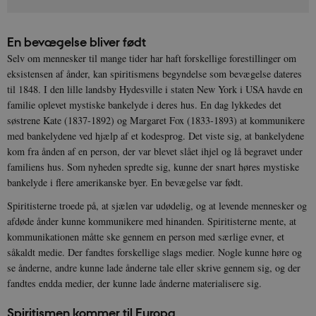
En bevægelse bliver født
Selv om mennesker til mange tider har haft forskellige forestillinger om
eksistensen af ånder, kan spiritismens begyndelse som bevægelse dateres
til 1848. I den lille landsby Hydesville i staten New York i USA havde en
familie oplevet mystiske bankelyde i deres hus. En dag lykkedes det
søstrene Kate (1837-1892) og Margaret Fox (1833-1893) at kommunikere
med bankelydene ved hjælp af et kodesprog. Det viste sig, at bankelydene
kom fra ånden af en person, der var blevet slået ihjel og lå begravet under
familiens hus. Som nyheden spredte sig, kunne der snart høres mystiske
bankelyde i flere amerikanske byer. En bevægelse var født.
Spiritisterne troede på, at sjælen var udødelig, og at levende mennesker og
afdøde ånder kunne kommunikere med hinanden. Spiritisterne mente, at
kommunikationen måtte ske gennem en person med særlige evner, et
såkaldt medie. Der fandtes forskellige slags medier. Nogle kunne høre og
se ånderne, andre kunne lade ånderne tale eller skrive gennem sig, og der
fandtes endda medier, der kunne lade ånderne materialisere sig.
Spiritismen kommer til Europa