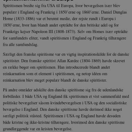
Spiritismen bredte sig fra USA til Europa, hvor bevægelsen især blev
populær i England og Frankrig i 1850’erne og 1860’erne. Daniel Dunglas
Home (1833-1886) var et berømt medie, der rejste rundt i Europa i
1850’erne, hvor han blandt andet optrådte for den britiske adel og for
Frankrigs kejser Napoleon III (1808-1873). Selv om Homes især optrådte
for samfundets eliter, vandt spiritismen i England og Frankrig tilhængere
fra alle samfundslag.
Særligt den franske spiritisme var en vigtig inspirationskilde for de danske
spiritister. Den franske spiritist Allan Kardec (1804-1869) havde skrevet
en række bøger om spiritismen. Han introducerede blandt andet
reinkarnation som et element i spiritismen, og netop idéen om
reinkarnation blev meget populær blandt de danske spiritister.
På andre områder adskilte den danske spiritisme sig fra de udenlandske
forbilleder. I både USA og England fik spiritismen et vist sammenfald med
politiske bevægelser såsom kvindebevægelsen i USA og den socialistiske
bevægelse i England. Den danske spiritisme havde derimod ikke noget
særligt politisk ståsted. Spiritismen i USA og England havde desuden
både kristne og ikke-kristne tilhængere, hvorimod den danske spiritisme
grundlæggende var en kristen bevægelse.