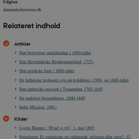
Cloudflare Inc.
Udgiver
minutte
.vimeo.com
danmarkshistorien.dk
Relateret indhold
Artikler
Den borgerlige musikkultur i 1800-tallet
Den Herrnhutiske Brødremenighed, 1727-
Udbyder /
Navn
Udløb
Beskrivelse
Domæne
Udbyder /
Udbyder /
Navn
Navn
Udløb
Udløb
Beskrivelse
Besk
Den nordiske tone i 1800-tallet
Domæne
Domæne
cf_clearance
1 år
Podbean
Cloudflare,
Navn
Udbyder / Domæne
Udløb
B
De lutherske teologers syn på trolddom i 1500- og 1600-tallet
VISITOR_INFO1_LIVE
_cfuvid
Inc.
.vimeo.com
6
Session
Denne cooki
Google LLC
.podbean.com
måneder
indstilles af 
.youtube.com
nmstat
1 år 1
D
Siteimprove A/S
Den lutherske mission i Tranquebar 1705-1845
for at holde s
VISITOR_PRIVACY_METADATA
6
YouTube
måned
S
.danmarkshistorien.dk
brugerpræfer
måneder
.youtube.com
r
De gudelige forsamlinger, 1800-1849
for Youtube-
d
videoer, der e
a
Indre Mission, 1861-
indlejret i
h
websteder; d
b
også afgøre,
h
Kilder
webstedsbes
t
bruger den ny
Lysets Banner: "Hvad vi vil", 1. maj 1893
gamle version
CloudFront-
.h5p.com
Session
A
Youtube-
Key-Pair-Id
Spiritisten: Er spiritisme en videnskab, religion eller lære?, 15.
grænsefladen