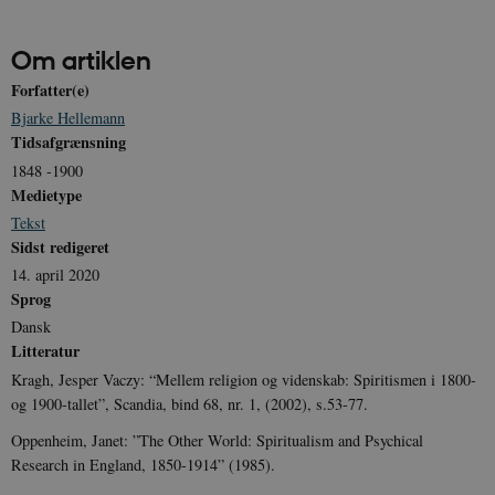
JSESSIONID
Session
Oracle Corporation
.nr-data.net
Om artiklen
Forfatter(e)
Bjarke Hellemann
Tidsafgrænsning
CookieScriptConsent
1 år
1848 -1900
CookieScript
danmarkshistorien.dk
Medietype
Tekst
Sidst redigeret
14. april 2020
Sprog
Dansk
Litteratur
XSRF-TOKEN
danmarkshistoriendk.h5p.com
1 dag
Kragh, Jesper Vaczy: “Mellem religion og videnskab: Spiritismen i 1800-
og 1900-tallet”, Scandia, bind 68, nr. 1, (2002), s.53-77.
Oppenheim, Janet: ”The Other World: Spiritualism and Psychical
Research in England, 1850-1914” (1985).
__cf_bm
30