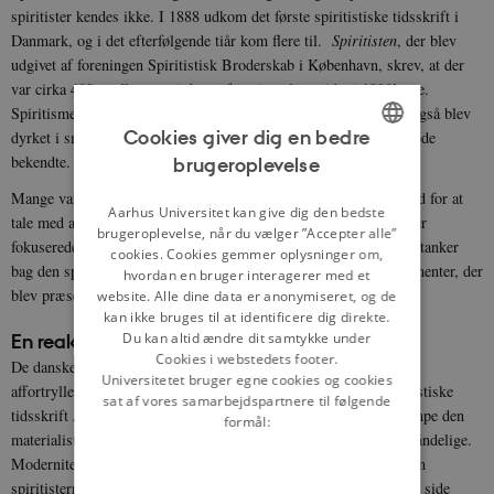
spiritister kendes ikke. I 1888 udkom det første spiritistiske tidsskrift i
Danmark, og i det efterfølgende tiår kom flere til.
Spiritisten
, der blev
udgivet af foreningen Spiritistisk Broderskab i København, skrev, at der
var cirka 400 medlemmer i denne forening alene sidst i 1890’erne.
Spiritismen var dog mere udbredt, end dette tal antyder, da den også blev
Cookies giver dig en bedre
dyrket i små, private kredse, hvor man kommunikerede med afdøde
bekendte.
brugeroplevelse
ENGLISH
Mange var interesseret i spiritismen, fordi den angav en mulighed for at
DANISH
Aarhus Universitet kan give dig den bedste
tale med afdøde venner og slægtninge. De spiritistiske tidsskrifter
brugeroplevelse, når du vælger ”Accepter alle”
fokuserede dog primært på at udbrede de religiøse og filosofiske tanker
cookies. Cookies gemmer oplysninger om,
bag den spiritistiske tro, og nogle tidsskrifter refererede eksperimenter, der
hvordan en bruger interagerer med et
blev præsenteret som beviser for spiritismens påstande.
website. Alle dine data er anonymiseret, og de
kan ikke bruges til at identificere dig direkte.
En reaktion på det moderne
Du kan altid ændre dit samtykke under
Cookies i webstedets footer.
De danske spiritister var stærkt utilfredse med den moderne tids
Universitetet bruger egne cookies og cookies
affortryllelse i form af materialisme og rationalisme. I det spiritistiske
sat af vores samarbejdspartnere til følgende
tidsskrift
Lysets-Banner
hævdede spiritisterne, at de ville bekæmpe den
formål:
materialistiske verdensopfattelse, som ikke levnede plads til det åndelige.
Modernitetens affortryllelse havde åbnet et religiøst tomrum, som
spiritisterne forsøgte at fylde. Spiritisterne kritiserede på den ene side