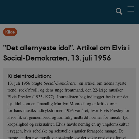
Kilde
”Det allernyeste idol”. Artikel om Elvis i
Social-Demokraten, 13. juli 1956
Kildeintroduktion:
13. juli 1956 bragte
Social-Demokraten
en artikel om tidens nyeste
trend, rock’n’roll, og dens unge frontmand, den 22-årige musiker
Elvis Presley (1935-1977). Journalisten bag indlægget beskriver det
nye idol som en ”mandlig Marilyn Monroe” og er kritisk over
for hans musiks udtryksformer. 1956 var året, hvor Elvis Presley for
alvor fik sit gennembrud og samtidig nedbrød normer for musik, lyd,
kropslighed og seksualitet. Elvis havde nemlig en ny ungdomskultur
i ryggen, hvis rebelske og seksuelle signaler forargede mange. De
mente, at den nye musik var støjende, og det vakte opsigt og foragt,