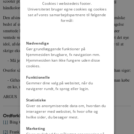
scooter plus en omfangsrig garderobe med sømbeslåede bukser og
Cookies i webstedets footer.
håndkolorerede T-shirts.
Universitetet bruger egne cookies og cookies
sat af vores samarbejdspartnere til følgende
Den afsindige beundring, ungdommen nærer for ham, illustreres måske
formål:
bedst af en episode ved hans besøg i Oklahoma. Under politiledsagelse
smuttede han ud ad bagdøren, medens en tusindtallig skare ungmøer
ventede ved hovedindgangen. En journalist, som havde interviewet det nye
Nødvendige
idol, afslørede, at vidunderet var fløjet, hvad der fik en af pigerne til at
Gør grundlæggende funktioner på
skrige ekstatisk:
hjemmesiden brugbare, fx navigation mm.
- Må jeg røre ved Dem – De har sikkert rørt ved Elvis!
Hjemmesiden kan ikke fungere uden disse
cookies.
Overfor så megen begejstring forstår man den forfulgtes ord, når han siger:
Funktionelle
- Giftes? Ikke foreløbig i hvert fald. Hvorfor i alverden skulle man købe
Gemmer dine valg på websitet, når du
en ko, når man kan få mælk gennem naboens hegn.
navigerer rundt, fx sprog eller login.
ARGUS
Statistiske
Giver os anonymiserede data om, hvordan du
interagerer med websitet, fx hvor ofte og
Ordforklaringer m.m.
hvilke sider, du besøger mest.
[1]
Bing Crosby (1903-1977): amerikansk sanger og skuespiller.
Marketing
[2]
Frank Sinatra (1915-1998): amerikansk sanger og skuespiller.