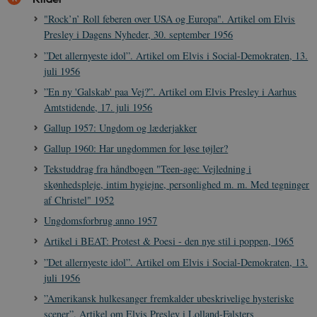
XSRF-TOKEN
danmarkshistoriendk.h5p.com
1 dag
"Rock’n’ Roll feberen over USA og Europa". Artikel om Elvis
Presley i Dagens Nyheder, 30. september 1956
”Det allernyeste idol”. Artikel om Elvis i Social-Demokraten, 13.
juli 1956
”En ny 'Galskab' paa Vej?”. Artikel om Elvis Presley i Aarhus
__cf_bm
30
Cloudflare Inc.
minutte
.vimeo.com
Amtstidende, 17. juli 1956
Gallup 1957: Ungdom og læderjakker
Gallup 1960: Har ungdommen for løse tøjler?
Tekstuddrag fra håndbogen "Teen-age: Vejledning i
skønhedspleje, intim hygiejne, personlighed m. m. Med tegninger
af Christel" 1952
Ungdomsforbrug anno 1957
Udbyder /
Artikel i BEAT: Protest & Poesi - den nye stil i poppen, 1965
Navn
Udløb
Beskrivelse
Domæne
Udbyder /
Udbyder /
Navn
Navn
Udløb
Udløb
Beskrivelse
Besk
Domæne
Domæne
”Det allernyeste idol”. Artikel om Elvis i Social-Demokraten, 13.
cf_clearance
1 år
Podbean
Cloudflare,
Navn
Udbyder / Domæne
Udløb
B
juli 1956
VISITOR_INFO1_LIVE
_cfuvid
Inc.
.vimeo.com
6
Session
Denne cooki
Google LLC
.podbean.com
måneder
indstilles af 
.youtube.com
nmstat
1 år 1
D
Siteimprove A/S
”Amerikansk hulkesanger fremkalder ubeskrivelige hysteriske
for at holde s
VISITOR_PRIVACY_METADATA
6
YouTube
måned
S
.danmarkshistorien.dk
brugerpræfer
måneder
.youtube.com
r
scener”. Artikel om Elvis Presley i Lolland-Falsters