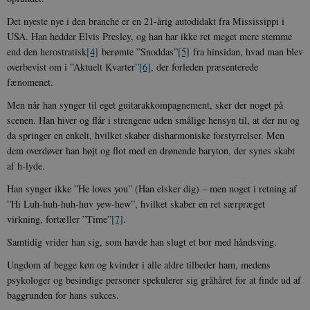
Det nyeste nye i den branche er en 21-årig autodidakt fra Mississippi i
USA. Han hedder Elvis Presley, og han har ikke ret meget mere stemme
end den herostratisk
[4]
berømte ”Snoddas”
[5]
fra hinsidan, hvad man blev
overbevist om i ”Aktuelt Kvarter”
[6]
, der forleden præsenterede
fænomenet.
Men når han synger til eget guitarakkompagnement, sker der noget på
scenen. Han hiver og flår i strengene uden smålige hensyn til, at der nu og
da springer en enkelt, hvilket skaber disharmoniske forstyrrelser. Men
dem overdøver han højt og flot med en drønende baryton, der synes skabt
af h-lyde.
Han synger ikke ”He loves you” (Han elsker dig) – men noget i retning af
”Hi Luh-huh-huh-huv yew-hew”, hvilket skaber en ret særpræget
virkning, fortæller ”Time”
[7]
.
Samtidig vrider han sig, som havde han slugt et bor med håndsving.
Ungdom af begge køn og kvinder i alle aldre tilbeder ham, medens
psykologer og besindige personer spekulerer sig gråhåret for at finde ud af
baggrunden for hans sukces.