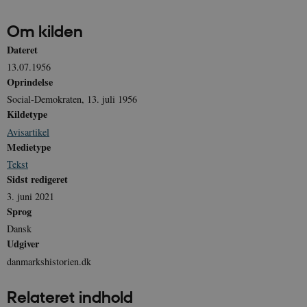
Funktionelle
Uklassificerede
Om kilden
Nødvendige cookies hjælper med at gøre
Dateret
hjemmesiden brugbar ved at aktivere nogle
grundlæggende funktioner som navigation mm.
13.07.1956
Hjemmesiden kan ikke fungerer uden disse
Oprindelse
cookies.
Social-Demokraten, 13. juli 1956
Navn
Udbyder / Domæne
Udløb
Kildetype
be_typo_user
Session
TYPO3 Association
Avisartikel
.danmarkshistorien.dk
Medietype
Tekst
Sidst redigeret
3. juni 2021
Sprog
Dansk
sp_t
1 år
Spotify Inc.
Udgiver
.spotify.com
danmarkshistorien.dk
Relateret indhold