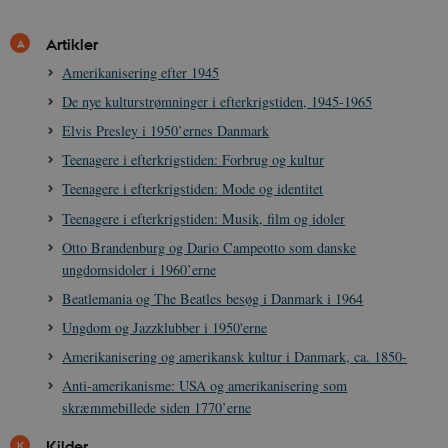
sp_landing
1 dag
Spotify Inc.
.spotify.com
Artikler
Amerikanisering efter 1945
De nye kulturstrømninger i efterkrigstiden, 1945-1965
Elvis Presley i 1950’ernes Danmark
JSESSIONID
Session
Oracle Corporation
Teenagere i efterkrigstiden: Forbrug og kultur
.nr-data.net
Teenagere i efterkrigstiden: Mode og identitet
Teenagere i efterkrigstiden: Musik, film og idoler
Otto Brandenburg og Dario Campeotto som danske
ungdomsidoler i 1960’erne
CookieScriptConsent
1 år
CookieScript
Beatlemania og The Beatles besøg i Danmark i 1964
danmarkshistorien.dk
Ungdom og Jazzklubber i 1950'erne
Amerikanisering og amerikansk kultur i Danmark, ca. 1850-
Anti-amerikanisme: USA og amerikanisering som
skræmmebillede siden 1770’erne
Kilder