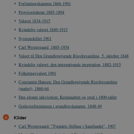
Forfatningskampen 1866-1901
Provisorieårene 1885-1894
Valgret 1834-1915
Kvindelig valgret 1849-1915
Systemskiftet 1901
Carl Westergaard, 1885-1954
Valget til Den Grundlovgivende Rigsforsamling, 5. oktober 1848
Kvindelig valgret: den internationale inspiration, 1882-1915
Folketingsvalget 1901
Constantin Hansen: Den Grundlovgivende Rigsforsamling
(maleri), 1860-64
Den glemte inkvisition: Kriminalitet og straf i 1800-tallet
Godsejerforeningen i grundlovskampen, 1848-49
Kilder
Carl Westergaard: "Tyendets Stilling i Samfundet", 1907