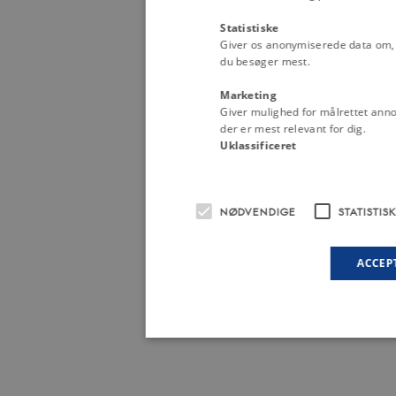
Statistiske
Giver os anonymiserede data om, h
du besøger mest.
Marketing
Giver mulighed for målrettet anno
der er mest relevant for dig.
Uklassificeret
NØDVENDIGE
STATISTIS
ACCEP
Nødvendige
Stat