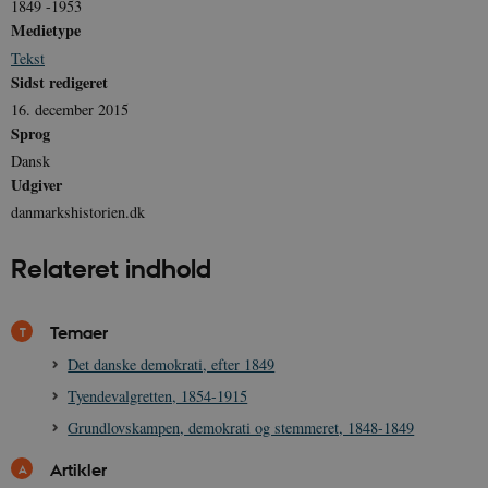
1849 -1953
Medietype
Tekst
Sidst redigeret
16. december 2015
Sprog
Dansk
Udgiver
danmarkshistorien.dk
Relateret indhold
Temaer
Det danske demokrati, efter 1849
Tyendevalgretten, 1854-1915
Grundlovskampen, demokrati og stemmeret, 1848-1849
Artikler