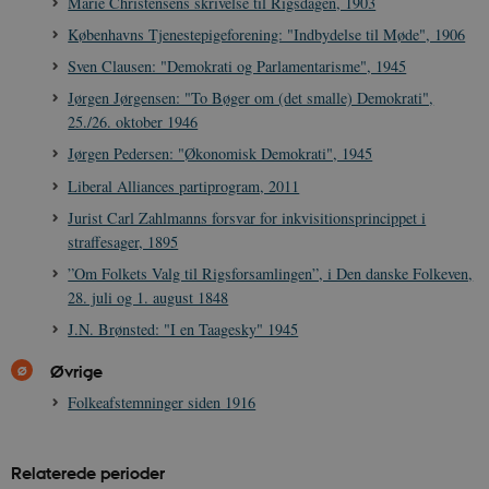
Marie Christensens skrivelse til Rigsdagen, 1903
Københavns Tjenestepigeforening: "Indbydelse til Møde", 1906
Sven Clausen: "Demokrati og Parlamentarisme", 1945
Jørgen Jørgensen: "To Bøger om (det smalle) Demokrati",
25./26. oktober 1946
Jørgen Pedersen: "Økonomisk Demokrati", 1945
Liberal Alliances partiprogram, 2011
Jurist Carl Zahlmanns forsvar for inkvisitionsprincippet i
straffesager, 1895
”Om Folkets Valg til Rigsforsamlingen”, i Den danske Folkeven,
28. juli og 1. august 1848
J.N. Brønsted: "I en Taagesky" 1945
Øvrige
Folkeafstemninger siden 1916
Relaterede perioder