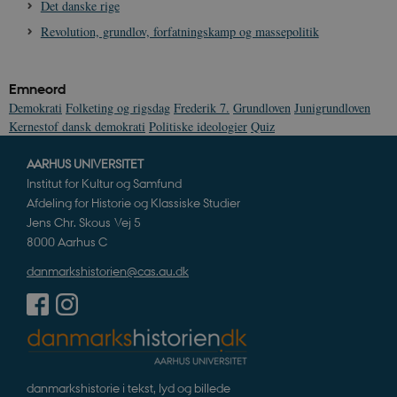
Det danske rige
Revolution, grundlov, forfatningskamp og massepolitik
Emneord
Demokrati
Folketing og rigsdag
Frederik 7.
Grundloven
Junigrundloven
Kernestof dansk demokrati
Politiske ideologier
Quiz
AARHUS UNIVERSITET
Institut for Kultur og Samfund
Afdeling for Historie og Klassiske Studier
Jens Chr. Skous Vej 5
8000 Aarhus C
danmarkshistorien@cas.au.dk
danmarkshistorie i tekst, lyd og billede