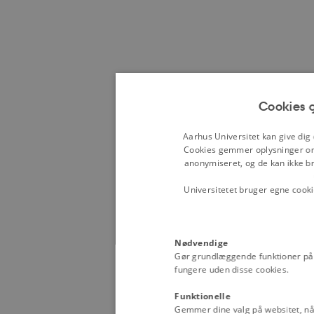
Cookies g
Aarhus Universitet kan give dig
Cookies gemmer oplysninger om,
anonymiseret, og de kan ikke bru
Universitetet bruger egne cooki
Nødvendige
Gør grundlæggende funktioner på
fungere uden disse cookies.
Funktionelle
Gemmer dine valg på websitet, når 