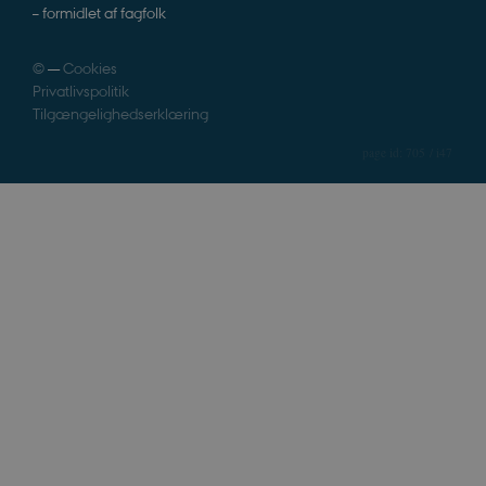
– formidlet af fagfolk
©
—
Cookies
Privatlivspolitik
Tilgængelighedserklæring
705 / i47