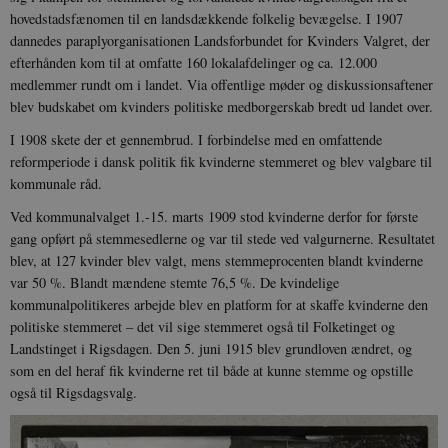
hovedstadsfænomen til en landsdækkende folkelig bevægelse. I 1907
dannedes paraplyorganisationen Landsforbundet for Kvinders Valgret, der
efterhånden kom til at omfatte 160 lokalafdelinger og ca. 12.000
medlemmer rundt om i landet. Via offentlige møder og diskussionsaftener
blev budskabet om kvinders politiske medborgerskab bredt ud landet over.
I 1908 skete der et gennembrud. I forbindelse med en omfattende
reformperiode i dansk politik fik kvinderne stemmeret og blev valgbare til
kommunale råd.
Ved kommunalvalget 1.-15. marts 1909 stod kvinderne derfor for første
gang opført på stemmesedlerne og var til stede ved valgurnerne. Resultatet
blev, at 127 kvinder blev valgt, mens stemmeprocenten blandt kvinderne
var 50 %. Blandt mændene stemte 76,5 %. De kvindelige
kommunalpolitikeres arbejde blev en platform for at skaffe kvinderne den
politiske stemmeret – det vil sige stemmeret også til Folketinget og
Landstinget i Rigsdagen. Den 5. juni 1915 blev grundloven ændret, og
som en del heraf fik kvinderne ret til både at kunne stemme og opstille
også til Rigsdagsvalg.