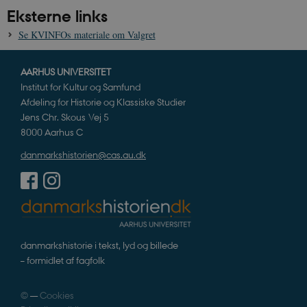
Eksterne links
CloudFront-
.h5p.com
Session
A
Policy
Se KVINFOs materiale om Valgret
_ga_7J1SYH77RJ
.danmarkshistorien.dk
1 år 1
G
måned
AARHUS UNIVERSITET
_ga
1 år 1
D
Google LLC
måned
k
.danmarkshistorien.dk
Institut for Kultur og Samfund
U
s
Afdeling for Historie og Klassiske Studier
i
Jens Chr. Skous Vej 5
a
a
8000 Aarhus C
c
s
danmarkshistorien@cas.au.dk
b
e
n
i
i
s
s
b
s
k
danmarkshistorie i tekst, lyd og billede
a
– formidlet af fagfolk
h
CloudFront-
.h5p.com
Session
A
Created-At
©
—
Cookies