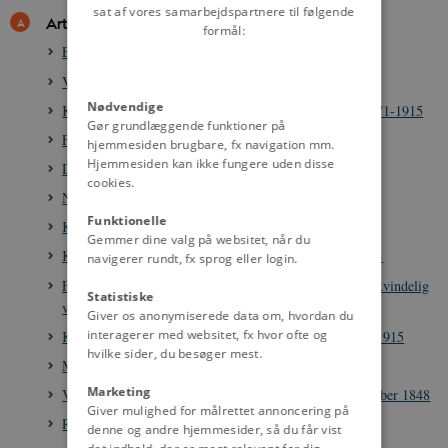
sat af vores samarbejdspartnere til følgende
Artikler
formål:
Elna Munch, 1871-1945
Valgret 1834-1915
Nødvendige
Kvindesagsorganisationerne og valgretsspørgsmålet 1871-1915
Gør grundlæggende funktioner på
Fredrik Bajer, 1837-1922
hjemmesiden brugbare, fx navigation mm.
Hjemmesiden kan ikke fungere uden disse
Dansk Kvindesamfund 1871-
cookies.
Nina Bang, 1866-1928
Funktionelle
Kvindeligt Arbejderforbund i Danmark, 1901-2005
Gemmer dine valg på websitet, når du
Kvindernes Internationale Kampdag den 8. marts, 1910-
navigerer rundt, fx sprog eller login.
Fra menighedsrådsvalg til rigsdagsvalg: indførelsen af kvindelig
Statistiske
valgret, 1903-1915
Giver os anonymiserede data om, hvordan du
interagerer med websitet, fx hvor ofte og
Kvindelig valgret: den internationale inspiration, 1882-1915
hvilke sider, du besøger mest.
Marie Christensen, 1871-1945
Marketing
Valget til Den Grundlovgivende Rigsforsamling, 5. oktober 1848
Giver mulighed for målrettet annoncering på
Rigsdagsdebatten om grundlovsændringen i 1915
denne og andre hjemmesider, så du får vist