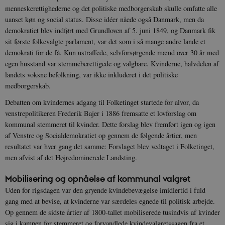
menneskerettighederne og det politiske medborgerskab skulle omfatte alle
uanset køn og social status. Disse idéer nåede også Danmark, men da
demokratiet blev indført med Grundloven af 5. juni 1849, og Danmark fik
sit første folkevalgte parlament, var det som i så mange andre lande et
demokrati for de få. Kun ustraffede, selvforsørgende mænd over 30 år med
egen husstand var stemmeberettigede og valgbare. Kvinderne, halvdelen af
landets voksne befolkning, var ikke inkluderet i det politiske
medborgerskab.
Debatten om kvindernes adgang til Folketinget startede for alvor, da
venstrepolitikeren Frederik Bajer i 1886 fremsatte et lovforslag om
kommunal stemmeret til kvinder. Dette forslag blev fremført igen og igen
af Venstre og Socialdemokratiet op gennem de følgende årtier, men
resultatet var hver gang det samme: Forslaget blev vedtaget i Folketinget,
men afvist af det Højredominerede Landsting.
Mobilisering og opnåelse af kommunal valgret
Uden for rigsdagen var den gryende kvindebevægelse imidlertid i fuld
gang med at bevise, at kvinderne var særdeles egnede til politisk arbejde.
Op gennem de sidste årtier af 1800-tallet mobiliserede tusindvis af kvinder
sig i kampen for stemmeret og forvandlede kvindevalgretssagen fra et