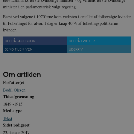
blev Danmarks første kvindelige minister - og verdens første kvindelige
minister i en parlamentarisk valgt regering.
Først ved valgene i 1970'erne kom væksten i antallet af folkevalgte kvinder
til Folketinget for alvor. I dag er knap 40 % af folketingspolitikerne
kvinder.
DEL PÅ FACEBOOK
DEL PÅ TWITTER
SEND TIL EN VEN
UDSKRIV
Om artiklen
Forfatter(e)
Bodil Olesen
Tidsafgrænsning
1849 -1915
Medietype
Tekst
Sidst redigeret
23. januar 2017