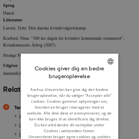
Sprog
Dansk
Litteratur
Larsen, Jytte: Den danske kvindevalgretskamp
Koefoed, Nina: "100 års dagen for kvinders kommunale stemmeret",
Kvindemuseets Årbog (2007).
Strange Petersen, Ellen: Kvinderne og valgretten (1965).
Udgiver
Cookies giver dig en bedre
danmarkshistorien.dk
brugeroplevelse
ENGLISH
Relateret indhold
DANISH
Aarhus Universitet kan give dig den bedste
brugeroplevelse, når du vælger ”Accepter alle”
cookies. Cookies gemmer oplysninger om,
Temaer
hvordan en bruger interagerer med et
website. Alle dine data er anonymiseret, og de
Kampen for kvinders valgret, 1871-1915
kan ikke bruges til at identificere dig direkte.
Du kan altid ændre dit samtykke under
Det danske demokrati, efter 1849
Cookies i webstedets footer.
Grundlovskampen, demokrati og stemmeret, 1848-1849
Universitetet bruger egne cookies og cookies