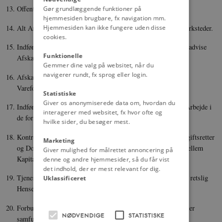
Offentlig Statistik angaaende Arbejderforholdene.
Gør grundlæggende funktioner på
hjemmesiden brugbare, fx navigation mm.
Alt Arbejde af Børn under 14 Aar forbydes i Fabriker og Værksteder.
Hjemmesiden kan ikke fungere uden disse
cookies.
Indførelse af direkte Skat med stigende Skala. Arve­rettens gradvise
Funktionelle
Afskaffelse.
Gemmer dine valg på websitet, når du
navigerer rundt, fx sprog eller login.
Afskaffelse af Skatter og Love, som skaber en uretfær­dig
Varefordyrelse for Befolkningen.
Statistiske
Giver os anonymiserede data om, hvordan du
Indførelse af en Maksimalarbejdsdag. Mænds og Kvinders Arbejde i
interagerer med websitet, fx hvor ofte og
de forskellige Industrigrene betales efter samme Tarif.
hvilke sider, du besøger mest.
Kontrol med Arbejds- og Lønforhold ved Oprettelse af Voldgiftsretter
Marketing
og Domstole (Arbejderkamre) til at dømme i Stridigheder mellem
Giver mulighed for målrettet annoncering på
Kapital og Arbejde.
denne og andre hjemmesider, så du får vist
det indhold, der er mest relevant for dig.
Tjenestefolks Ligestillelse med andre Arbejdere i poli­tisk og retslig
Uklassificeret
Henseende.
Forbud mod Søndags-, Helligdags- og Natarbejde, som ikke er
NØDVENDIGE
STATISTISKE
samfundsnødvendigt.