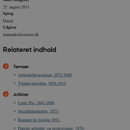
.nr-data.net
25. august 2011
Sprog
Dansk
Udgiver
danmarkshistorien.dk
CookieScriptConsent
1 år
CookieScript
danmarkshistorien.dk
Relateret indhold
Temaer
Arbejderbevægelsen, 1872-1940
Tyendevalgretten, 1854-1915
XSRF-TOKEN
danmarkshistoriendk.h5p.com
1 dag
Artikler
Louis Pio, 1841-1894
Socialdemokratiet, 1871-
Kampen for ligeløn 1951-
__cf_bm
30
Cloudflare Inc.
Danske arbejder- og protestsange, 1870-