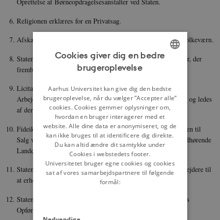
Oprettelse af Børneopdragelsesanstalter ved Staten.
Religionen erklæres for en Privatsag.
Afskaffelse af den staaende Hær. Indførelse af alminde­ligt Folkeværn.
Cookies giver dig en bedre
Staten overtager alle Samfærdselsmidler samt de Industri­arter, der
brugeroplevelse
frembringer Folkets Livsfornødenheder.
ENGLISH
DANISH
Licitationssystemet ved alt offentligt Arbejde bortfalder.
Aarhus Universitet kan give dig den bedste
brugeroplevelse, når du vælger ”Accepter alle”
Arbejdets Udførelse overlades til Arbejdernes Organisationer og ledes
cookies. Cookies gemmer oplysninger om,
af dertil af Staten eller Kommunen beskikkede Mænd.
hvordan en bruger interagerer med et
website. Alle dine data er anonymiseret, og de
Fideikommisser
[1]
og Præstegaardsjorder inddrages, og an­den til
kan ikke bruges til at identificere dig direkte.
Salg værende Landejendom købes af Staten. Ved de Staten tilhørende
Du kan altid ændre dit samtykke under
Landejendomme tilstræbes Fællesdrift under Statens Tilsyn.
Cookies i webstedets footer.
Universitetet bruger egne cookies og cookies
Staten organiserer billig Adgang for jordbesiddende Landarbejdere til
sat af vores samarbejdspartnere til følgende
at erholde fornøden Driftskapital.
formål:
Staten fører Tilsyn med private Fæste-, Leje- og Tyende­huses
Opførelse, Indretning og Benyttelse.
Nødvendige