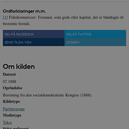
Navn
Udbyder / Domæne
Udløb
Ordforklaringer m.m.
be_typo_user
Session
TYPO3 Association
.danmarkshistorien.dk
[1]
Fideikommisser: Formuer, som gods eller kapital, der er båndlagte til
bestemte formål.
DEL PÅ FACEBOOK
DEL PÅ TWITTER
SEND TIL EN VEN
UDSKRIV
sp_t
1 år
Spotify Inc.
.spotify.com
Om kilden
Dateret
07.1888
Oprindelse
sp_landing
1 dag
Spotify Inc.
Beretning fra den socialdemokratiske Kongres (1888).
.spotify.com
Kildetype
Partiprogram
Medietype
Tekst
Sidst redigeret
JSESSIONID
Session
Oracle Corporation