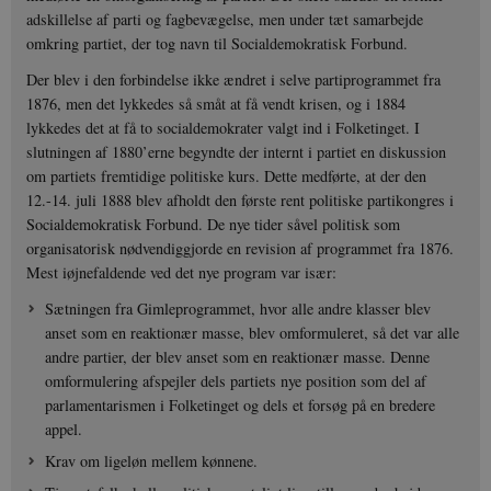
adskillelse af parti og fagbevægelse, men under tæt samarbejde
omkring partiet, der tog navn til Socialdemokratisk Forbund.
Der blev i den forbindelse ikke ændret i selve partiprogrammet fra
1876, men det lykkedes så småt at få vendt krisen, og i 1884
lykkedes det at få to socialdemokrater valgt ind i Folketinget. I
slutningen af 1880’erne begyndte der internt i partiet en diskussion
om partiets fremtidige politiske kurs. Dette medførte, at der den
12.-14. juli 1888 blev afholdt den første rent politiske partikongres i
Socialdemokratisk Forbund. De nye tider såvel politisk som
organisatorisk nødvendiggjorde en revision af programmet fra 1876.
Mest iøjnefaldende ved det nye program var især:
Sætningen fra Gimleprogrammet, hvor alle andre klasser blev
anset som en reaktionær masse, blev omformuleret, så det var alle
andre partier, der blev anset som en reaktionær masse. Denne
omformulering afspejler dels partiets nye position som del af
parlamentarismen i Folketinget og dels et forsøg på en bredere
appel.
Krav om ligeløn mellem kønnene.