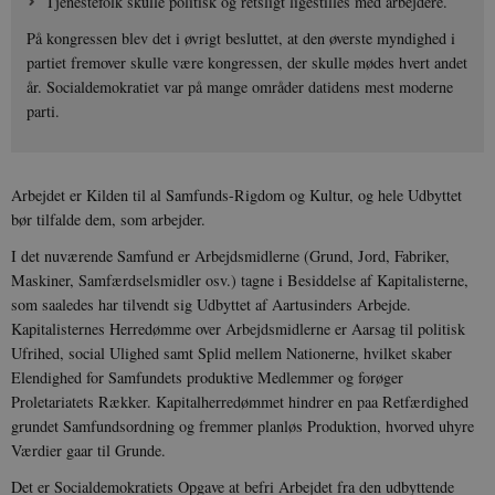
Tjenestefolk skulle politisk og retsligt ligestilles med arbejdere.
På kongressen blev det i øvrigt besluttet, at den øverste myndighed i
partiet fremover skulle være kongressen, der skulle mødes hvert andet
år. Socialdemokratiet var på mange områder datidens mest moderne
parti.
Arbejdet er Kilden til al Samfunds-Rigdom og Kultur, og hele Udbyttet
bør tilfalde dem, som arbejder.
I det nuværende Samfund er Arbejdsmidlerne (Grund, Jord, Fabriker,
Maskiner, Samfærdselsmidler osv.) tagne i Besid­delse af Kapitalisterne,
som saaledes har tilvendt sig Udbyttet af Aartusinders Arbejde.
Kapitalisternes Herredømme over Arbejdsmidlerne er Aarsag til politisk
Ufrihed, social Ulighed samt Splid mellem Nationerne, hvilket skaber
Elendighed for Samfundets produktive Medlemmer og forøger
Proletariatets Rækker. Kapitalherredømmet hindrer en paa Retfærdighed
grundet Samfundsordning og fremmer planløs Produktion, hvorved uhyre
Værdier gaar til Grunde.
Det er Socialdemokratiets Opgave at befri Arbejdet fra den udbyttende