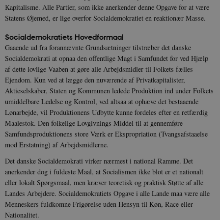
Kapitalisme. Alle Partier, som ikke anerkender denne Opgave for at være
Statens Øjemed, er lige overfor Socialdemokratiet en reaktionær Masse.
Socialdemokratiets Hovedformaal
Gaaende ud fra forannævnte Grundsætninger tilstræber det danske
Socialdemokrati at opnaa den offentlige Magt i Samfundet for ved Hjælp
af dette lovlige Vaaben at gøre alle Ar­bejdsmidler til Folkets fælles
Ejendom. Kun ved at lægge den nuværende af Privatkapitalister,
Aktieselskaber, Staten og Kommunen ledede Produktion ind under Folkets
umiddelbare Ledelse og Kontrol, ved altsaa at ophæve det bestaaende
Lønarbejde, vil Produktionens Udbytte kunne fordeles efter en retfærdig
Maalestok. Den folkelige Lovgivnings Middel til at gennemføre
Samfundsproduktionens store Værk er Ekspropriation (Tvangsafstaaelse
mod Erstatning) af Arbejdsmidlerne.
Det danske Socialdemokrati virker nærmest i national Ram­me. Det
anerkender dog i fuldeste Maal, at Socialismen ikke blot er et nationalt
eller lokalt Spørgsmaal, men kræver teore­tisk og praktisk Støtte af alle
Landes Arbejdere. Socialdemokratiets Opgave i alle Lande maa være alle
Menneskers fuld­komne Frigørelse uden Hensyn til Køn, Race eller
Nationalitet.