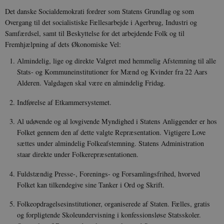
Det danske Socialdemokrati fordrer som Statens Grund­lag og som
Overgang til det socialistiske Fællesarbejde i Agerbrug, Industri og
Samfærdsel, samt til Beskyttelse for det arbejdende Folk og til
Fremhjælpning af dets Økono­miske Vel:
Almindelig, lige og direkte Valgret med hemmelig Af­stemning til alle
Stats- og Kommuneinstitutioner for Mænd og Kvinder fra 22 Aars
Alderen. Valgdagen skal være en almin­delig Fridag.
Indførelse af Etkammersystemet.
Al udøvende og al lovgivende Myndighed i Statens An­liggender er hos
Folket gennem den af dette valgte Repræsen­tation. Vigtigere Love
sættes under almindelig Folkeafstem­ning. Statens Administration
staar direkte under Folkerepræ­sentationen.
Fuldstændig Presse-, Forenings- og Forsamlingsfrihed, hvorved
Folket kan tilkendegive sine Tanker i Ord og Skrift.
Folkeopdragelsesinstitutioner, organiserede af Staten. Fælles, gratis
og forpligtende Skoleundervisning i konfessionsløse Statsskoler.