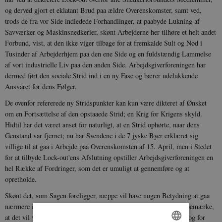
og derved gjort et eklatant Brud paa ældre Overenskomster, samt ved,
trods de fra vor Side indledede Forhandlinger, at paabyde Lukning af
Savværker og Maskinsnedkerier, skønt Arbejderne her tilhøre et helt andet
Forbund, vist, at den ikke viger tilbage for at fremkalde Sult og Nød i
Tusinder af Arbejderhjem paa den ene Side og en fuldstændig Lammelse
af vort industrielle Liv paa den anden Side. Arbejdsgiverforeningen har
dermed ført den sociale Strid ind i en ny Fase og bærer udelukkende
Ansvaret for dens Følger.
De ovenfor refererede ny Stridspunkter kan kun være dikteret af Ønsket
om en Fortsættelse af den opstaaede Strid; en Krig
for Krigens skyld.
Hidtil har det været anset for naturligt, at en Strid ophørte, naar dens
Genstand var fjernet; nu har Svendene i de 7 jyske Byer erklæret sig
villige til at gaa i Arbejde paa Overenskomsten af 15. April, men i Stedet
for at tilbyde Lock-out'ens Afslutning opstiller Arbejdsgiverforeningen en
hel Række af Fordringer, som det er umuligt at gennemføre og at
opretholde.
Skønt det, som Sagen foreligger, næppe vil have nogen Betydning at gaa
nærmere ind paa de nævnte ny Stridsspørgsmaal, skal man dog bemærke,
at det vil være ganske umuligt baade for Arbejdsgiverforeningen og for