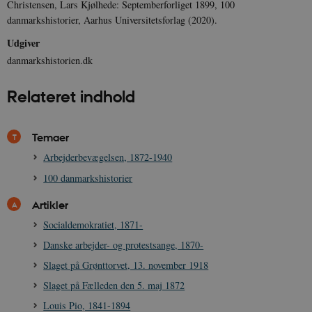
Christensen, Lars Kjølhede: Septemberforliget 1899, 100
danmarkshistorier, Aarhus Universitetsforlag (2020).
CookieScriptConsent
1 år
CookieScript
danmarkshistorien.dk
Udgiver
danmarkshistorien.dk
Relateret indhold
Temaer
XSRF-TOKEN
danmarkshistoriendk.h5p.com
1 dag
Arbejderbevægelsen, 1872-1940
100 danmarkshistorier
Artikler
Socialdemokratiet, 1871-
__cf_bm
30
Cloudflare Inc.
minutte
.vimeo.com
Danske arbejder- og protestsange, 1870-
Slaget på Grønttorvet, 13. november 1918
Slaget på Fælleden den 5. maj 1872
Louis Pio, 1841-1894