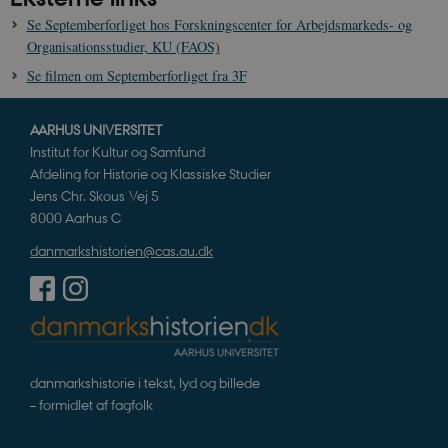
s
b
Se Septemberforliget hos Forskningscenter for Arbejdsmarkeds- og
e
Organisationsstudier, KU (FAOS)
n
i
Se filmen om Septemberforliget fra 3F
i
s
s
b
AARHUS UNIVERSITET
s
k
Institut for Kultur og Samfund
a
Afdeling for Historie og Klassiske Studier
h
Jens Chr. Skous Vej 5
CloudFront-
.h5p.com
Session
A
Created-At
8000 Aarhus C
_gat_UA-
.danmarkshistorien.dk
58
T
danmarkshistorien@cas.au.dk
8822943-1
sekunder
c
A
p
n
u
n
o
I
_
danmarkshistorie i tekst, lyd og billede
u
a
– formidlet af fagfolk
r
h
w