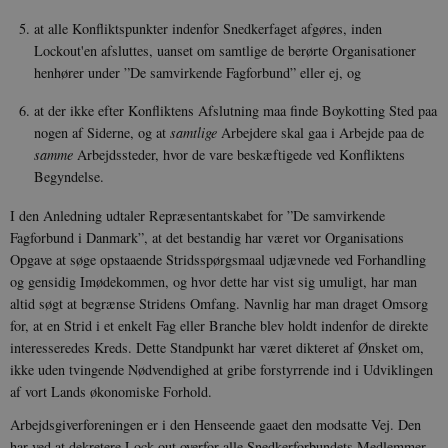
at alle Konfliktspunkter indenfor Snedkerfaget afgøres, inden
Lockout'en afsluttes, uanset om samtlige de berørte Organisationer
henhører under ”De samvirkende Fagforbund” eller ej, og
at der ikke efter Konfliktens Afslutning maa finde Boykotting Sted paa
nogen af Siderne, og at
samtlige
Arbejdere skal gaa i Arbejde paa de
samme
Arbejdssteder, hvor de vare beskæftigede ved Konfliktens
Begyndelse.
I den Anledning udtaler Repræsentantskabet for ”De samvirkende
Fagforbund i Danmark”, at det bestandig har været vor Organisations
Opgave at søge opstaaende Stridsspørgsmaal udjævnede ved Forhandling
og gensidig Imødekommen, og hvor dette har vist sig
umuligt, har man
altid søgt at begrænse Stridens Omfang. Navnlig har man draget Omsorg
for, at en Strid i et enkelt Fag eller Branche blev holdt indenfor de direkte
interesseredes Kreds. Dette Standpunkt har været dikteret af Ønsket om,
ikke uden tvingende Nødvendighed at gribe forstyrrende ind i Udviklingen
af vort Lands økonomiske Forhold.
Arbejdsgiverforeningen er i den Henseende gaaet den modsatte Vej. Den
har ved at
dekretere Lock-out overfor alle Snedkerforbundets Medlemmer,