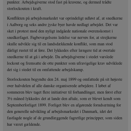
punkter. Arbejdsgiverne stod fast på kravene, og dermed trådte
storlockouten i kraft.
Konflikten på arbejdsmarkedet var oprindeligt udløst af, at snedkerne
i Aalborg og seks andre jyske byer havde nedlagt arbejdet. Det var
sket i protest mod den nyligt indgåede nationale overenskomst i
snedkerfaget. Fagbevægelsens ledelse var nervøs for, at strejkerne
skulle udvikle sig til en landsdækkende konflikt, som man stod
dårligt rustet til at føre. Det lykkedes efter længere tid at overtale
snedkerne til at gå i arbejde. Da arbejdsgiverne i stedet varslede
lockout og fremsatte de otte punkter som ufravigelige krav udviklede
det sig i stedet til en omfattende arbejdskamp.
Storlockouten begyndte den 24. maj 1899 og omfattede på sit højeste
over halvdelen af alle danske organiserede arbejdere. I løbet af
sommeren blev taget flere initiativer til forhandlinger, men først efter
3½ måned lykkedes det at lande den aftale, som er blevet kendt som
Septemberforliget 1899. Forliget blev en afgørende forudsætning for
den generelle udvikling af arbejdsmarkedet i Danmark, idet det
fastlagde nogle af de grundlæggende fagretlige principper, som siden
har været gældende.