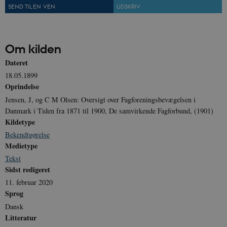
SEND TIL EN VEN
UDSKRIV
Om kilden
sp_t
1 år
Spotify Inc.
.spotify.com
Dateret
18.05.1899
Oprindelse
Jensen, J, og C M Olsen: Oversigt over Fagforeningsbevægelsen i
sp_landing
1 dag
Danmark i Tiden fra 1871 til 1900, De samvirkende Fagforbund, (1901)
Spotify Inc.
.spotify.com
Kildetype
Bekendtgørelse
Medietype
Tekst
Sidst redigeret
JSESSIONID
Session
Oracle Corporation
11. februar 2020
.nr-data.net
Sprog
Dansk
Litteratur