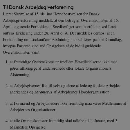
Til Dansk Arbejdsgiverforening
I æret Skrivelse af 15. ds. har Hovedbestyrelsen for Dansk
Arbejdsgiverforening meddelt, at den betragter Overenskomsten af 15.
April angaaende Forholdene i Snedkerfaget som bortfalden ved Lock-
out'ens Erklæring under 28. April d. A. Det meddeles derhos, at en
Forhandling om Lockout'ens Afslutning nu skal føres paa det Grundlag,
hvorpaa Parterne stod ved Opsigelsen af de hidtil gældende
Overenskomster, samt
at fremtidige Overenskomster imellem Hovedledelserne ikke maa
gøres afhængige af underordnede eller lokale Organisationers
Afstemning;
at Arbejdsgivernes Ret til selv og alene at lede og fordele Arbejdet
anerkendes og
garanteres
af Arbejdernes Hovedorganisation;
at Formænd og Arbejdsledere ikke fremtidig maa være Medlemmer af
Arbejdernes Organisationer;
at alle Overenskomster fremtidig skal udløbe til 1. Januar, med 3
Maaneders Opsigelse;