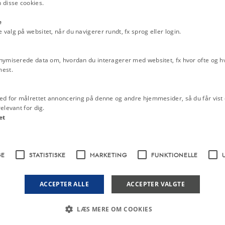
 disse cookies.
sen
e
alg på websitet, når du navigerer rundt, fx sprog eller login.
 Juhl.
nymiserede data om, hvordan du interagerer med websitet, fx hvor ofte og hvi
mest.
er.
ed for målrettet annoncering på denne og andre hjemmesider, så du får vist 
elevant for dig.
udsen,
et
ue.
GE
STATISTISKE
MARKETING
FUNKTIONELLE
Nielsen,
ndby.
ACCEPTER ALLE
ACCEPTER VALGTE
edersen,
LÆS MERE OM COOKIES