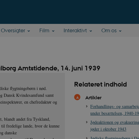
Oversigter
Film
Interaktivt
Om os
lborg Amtstidende, 14. juni 1939
Relateret indhold
diske flygtningebørn i nød.
a og Dansk Kvindesamfund samt
Artikler
leinspektører, en chefredaktør og
Forhandlings- og samarbejd
under besættelsen, 1940-1
t, blandt andet fra Tyskland,
Jødeaktionen og evakuering
til fredelige lande, hvor de kunne
jøder i oktober 1943
 og danske
Jødiske flygtningebørn i D