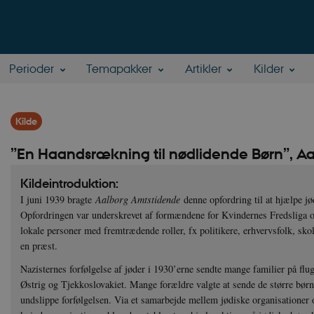
Perioder
Temapakker
Artikler
Kilder
Kilde
”En Haandsrækning til nødlidende Børn”, Aa
Kildeintroduktion:
I juni 1939 bragte
Aalborg Amtstidende
denne opfordring til at hjælpe jø
Opfordringen var underskrevet af formændene for Kvindernes Fredslig
lokale personer med fremtrædende roller, fx politikere, erhvervsfolk, sko
en præst.
Nazisternes forfølgelse af jøder i 1930’erne sendte mange familier på flug
Østrig og Tjekkoslovakiet. Mange forældre valgte at sende de større børn 
undslippe forfølgelsen. Via et samarbejde mellem jødiske organisationer