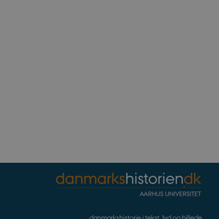
ennesker og bots. Dette er
e rapporter om brugen af
rivelse
Beskrivelse
bean
erpræferencer for Youtube-
, om webstedsbesøgende
r statistiske data ift.
.
s af hjemmesideudbyderen
for at hjælpe med at
noncer på andre websteder.
ndlejrede videoer.
nalytics. Dette ser ud til
ingen information
og opdatere en unik værdi
på websteder.
danmarkshistorie i tekst, lyd og billede