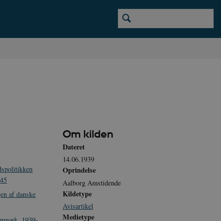
Om kilden
Dateret
14.06.1939
spolitikken
Oprindelse
945
Aalborg Amstidende
Kildetype
en af danske
Avisartikel
Medietype
anmark, 1939-