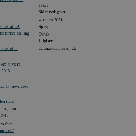
Tekst
Sidst redigeret
4. marts 2021
Sprog
brev af 29.
e kirkes stilling
Dansk
Udgiver
danmarkshistorien.dk
brev efter
r om at være
, 2013
m
and, 15. november
den tyske
entrop om
 1943
rn faar
anmark”,