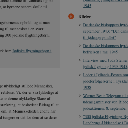
rn kunne komme til Danmark og bo
1945
 at børnene senere skulle til
Kilder
ningebørnenes ophold, og at man
De danske biskoppers hyrde
ng til mennesker i en svær
september 1943: "Den dansk
ng 300 jødiske flygtningebørn,
til jødespørgsmålet"
De danske biskoppers hyrde
ark her:
Jødiske flygtningebørn i
befrielsen i maj 1945
Interview med Juda Steine
jødisk flygtning 1939-1945
Leder i Jyllands-Posten o
jødeforfølgelserne i Tyskl
e ulykkeligt stillede Mennesker,
1938
etsløse. Vi, der er saa lykkelige at
Werner Best: Telegram til 
ke se denne ulykkelige Skare af
udenrigsminister von Ribb
srækning, et beskedent Bidrag til at
jødeaktionen, 8. september
et om, at Menneskeheden endnu har
”300 jødiske Flygtninge-Bø
d tungere er det for dem at se deres
Landbrugs-Uddannelse i D