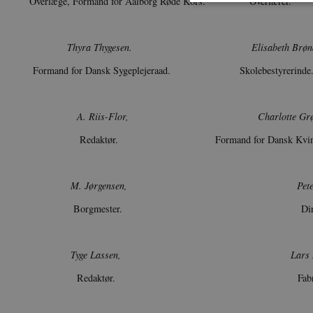
Overlæge, Formand for Aalborg Røde Kors. Overlærer.
Thyra Thygesen.
Elisabeth Brøn
Nødvendige cookies hjælper
Hjemmesiden kan ikke funge
Formand for Dansk Sygeplejeraad. Skolebestyrerinde
Navn
U
be_typo_user
TY
A. Riis-Flor,
Charlotte Gr
.d
Redaktør. Formand for Dansk Kvindesa
sp_t
Sp
.s
sp_landing
Sp
M. Jørgensen,
Pet
.s
Borgmester. Direktø
JSESSIONID
Or
.n
CookieScriptConsent
Co
Tyge Lassen,
Lars
da
Redaktør. Fabrikan
XSRF-TOKEN
da