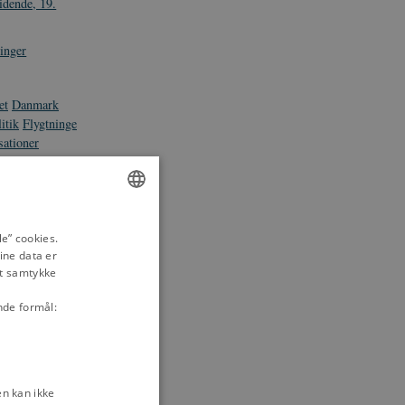
idende, 19.
inger
et
Danmark
itik
Flygtninge
sationer
jne
Udlændinge
ENGLISH
e” cookies.
ine data er
DANISH
it samtykke
nde formål:
n kan ikke