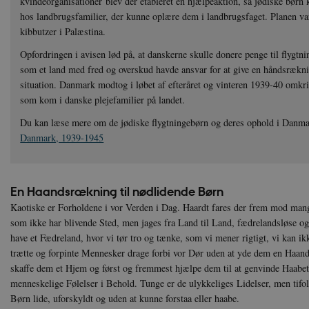
kvindeorganisationer blev der etableret en hjælpeaktion, så jødiske bø
hos landbrugsfamilier, der kunne oplære dem i landbrugsfaget. Planen var,
kibbutzer i Palæstina.
Opfordringen i avisen lød på, at danskerne skulle donere penge til flygt
som et land med fred og overskud havde ansvar for at give en håndsrækni
situation. Danmark modtog i løbet af efteråret og vinteren 1939-40 omkri
som kom i danske plejefamilier på landet.
Du kan læse mere om de jødiske flygtningebørn og deres ophold i Danm
Danmark, 1939-1945
En Haandsrækning til nødlidende Børn
Kaotiske er Forholdene i vor Verden i Dag. Haardt fares der frem mod mang
som ikke har blivende Sted, men jages fra Land til Land, fædrelandsløse og r
have et Fædreland, hvor vi tør tro og tænke, som vi mener rigtigt, vi kan ik
trætte og forpinte Mennesker drage forbi vor Dør uden at yde dem en Haand
skaffe dem et Hjem og først og fremmest hjælpe dem til at genvinde Haab
menneskelige Følelser i Behold. Tunge er de ulykkeliges Lidelser, men tifol
Børn lide, uforskyldt og uden at kunne forstaa eller haabe.