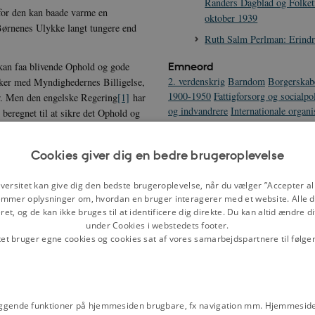
Randers Dagblad og Folket
 for den kan baade varme en
oktober 1939
 Børnenes Ulykke langt tungere end
Ruth Salm Perlman: Erindr
Emneord
 kan faa blivende Ophold og gode
2. verdenskrig
Barndom
Borgerskab
 sker med Myndighedernes Billigelse,
1900-1950
Fattigforsorg og socialpol
er. Men den engelske Regering
[1]
har
og indvandrere
Internationale organi
 beregnet til at sikre det Ophold og
Kvindebevægelse
Medier
Racehygie
bet anvendes udelukkende til Børnene
Cookies giver dig en bedre brugeroplevelse
u spejder mange smaa Ansigter
 Danske, der er saa lykkelige at leve
versitet kan give dig den bedste brugeroplevelse, når du vælger ”Accepter all
dre Samvittighed paa de danske Børns
mmer oplysninger om, hvordan en bruger interagerer med et website. Alle d
et, og de kan ikke bruges til at identificere dig direkte. Du kan altid ændre d
inge fra Centraleuropa?
under Cookies i webstedets footer.
e Hjælpearbejde ved at give et Beløb
tet bruger egne cookies og cookies sat af vores samarbejdspartnere til følge
redde Børn fra den aandelige og
ggende funktioner på hjemmesiden brugbare, fx navigation mm. Hjemmeside