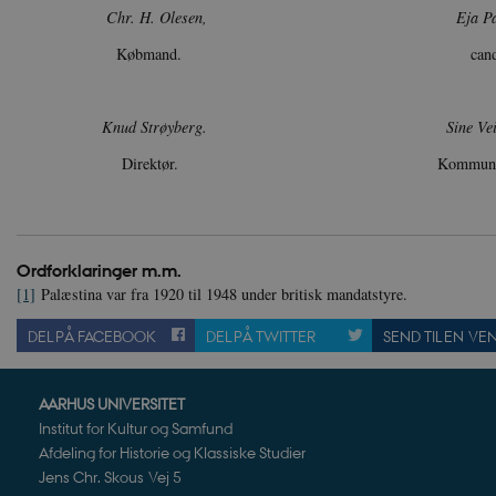
__cf_bm
Cl
Chr. H. Olesen,
Eja P
.v
Købmand. cand. poli
Navn
Navn
Ud
Navn
Knud Strøyberg.
Sine Ve
D
cf_clearance
_cfuvid
Navn
Udbyde
VISITOR_INFO1_LIVE
Go
Direktør. Kommunelæreri
VISITOR_PRIVACY_METAD
.y
nmstat
Siteim
.danmar
NID
Go
.g
CloudFront-
.h5p.c
Key-Pair-Id
Ordforklaringer m.m.
YSC
Go
_gid
Google
[1]
Palæstina var fra 1920 til 1948 under britisk mandatstyre.
.y
.danmar
DEL PÅ FACEBOOK
DEL PÅ TWITTER
SEND TIL EN VE
h5pcomsession
danmark
CloudFront-
.h5p.c
AARHUS UNIVERSITET
Signature
Institut for Kultur og Samfund
vuid
Vimeo.
Afdeling for Historie og Klassiske Studier
.vimeo
Jens Chr. Skous Vej 5
CloudFront-
.h5p.c