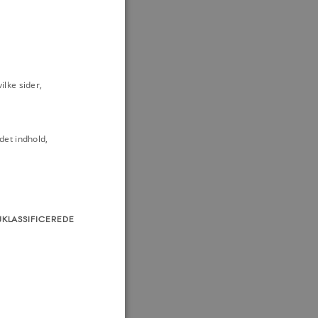
lke sider,
det indhold,
UKLASSIFICEREDE