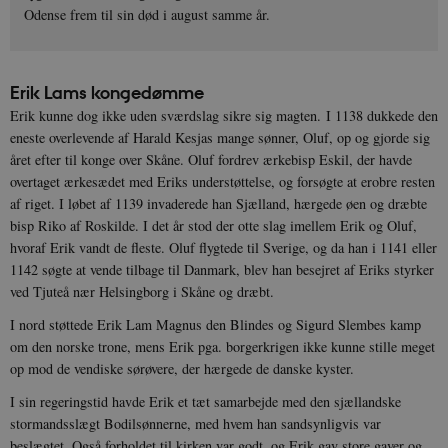
Odense frem til sin død i august samme år.
Erik Lams kongedømme
Erik kunne dog ikke uden sværdslag sikre sig magten. I 1138 dukkede den
eneste overlevende af Harald Kesjas mange sønner, Oluf, op og gjorde sig
året efter til konge over Skåne. Oluf fordrev ærkebisp Eskil, der havde
overtaget ærkesædet med Eriks understøttelse, og forsøgte at erobre resten
af riget. I løbet af 1139 invaderede han Sjælland, hærgede øen og dræbte
bisp Riko af Roskilde. I det år stod der otte slag imellem Erik og Oluf,
hvoraf Erik vandt de fleste. Oluf flygtede til Sverige, og da han i 1141 eller
1142 søgte at vende tilbage til Danmark, blev han besejret af Eriks styrker
ved Tjuteå nær Helsingborg i Skåne og dræbt.
I nord støttede Erik Lam Magnus den Blindes og Sigurd Slembes kamp
om den norske trone, mens Erik pga. borgerkrigen ikke kunne stille meget
op mod de vendiske sørøvere, der hærgede de danske kyster.
I sin regeringstid havde Erik et tæt samarbejde med den sjællandske
stormandsslægt Bodilsønnerne, med hvem han sandsynligvis var
beslægtet. Også forholdet til kirken var godt, og Erik gav store gaver og