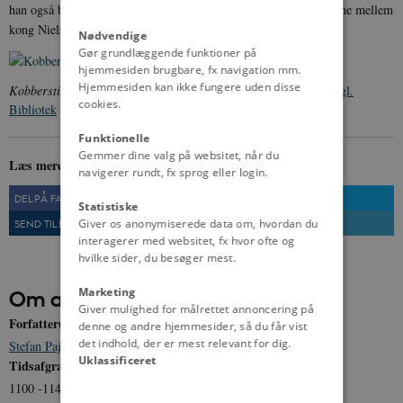
han også begravet. Hans død betød, at striden om den danske trone mellem
kong Niels' og Erik Emunes slægt atter blussede op.
Nødvendige
Gør grundlæggende funktioner på
hjemmesiden brugbare, fx navigation mm.
Hjemmesiden kan ikke fungere uden disse
Kobberstik af Erik Lam fra perioden ca. 1500-1795.
Fra:
Det Kgl.
cookies.
Bibliotek
Funktionelle
Gemmer dine valg på websitet, når du
Læs mere om Erik Lam på
denstoredanske.dk
navigerer rundt, fx sprog eller login.
DEL PÅ FACEBOOK
DEL PÅ TWITTER
Statistiske
SEND TIL EN VEN
UDSKRIV
Giver os anonymiserede data om, hvordan du
interagerer med websitet, fx hvor ofte og
hvilke sider, du besøger mest.
Marketing
Om artiklen
Giver mulighed for målrettet annoncering på
Forfatter(e)
denne og andre hjemmesider, så du får vist
det indhold, der er mest relevant for dig.
Stefan Pajung
Uklassificeret
Tidsafgrænsning
1100 -1146