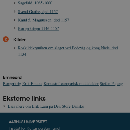
Hjemmesiden kan ikke fungerer uden disse
Sagefald, 1085-1660
cookies.
Svend Grathe, død 1157
Navn
Udbyder / Domæne
Udløb
Knud 5. Magnussen, død 1157
be_typo_user
Session
TYPO3 Association
.danmarkshistorien.dk
Borgerkrigen 1146-1157
Kilder
Roskildekrøniken om slaget ved Fodevig og kong Niels' død
1134
sp_t
1 år
Spotify Inc.
.spotify.com
Emneord
Borgerkrig
Erik Emune
Kernestof europæisk middelalder
Stefan Pajung
Eksterne links
sp_landing
1 dag
Spotify Inc.
Læs mere om Erik Lam på Den Store Danske
.spotify.com
AARHUS UNIVERSITET
Institut for Kultur og Samfund