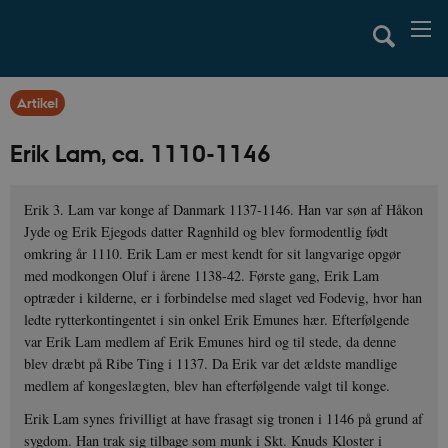
Artikel
Erik Lam, ca. 1110-1146
Erik 3. Lam var konge af Danmark 1137-1146. Han var søn af Håkon
Jyde og Erik Ejegods datter Ragnhild og blev formodentlig født
omkring år 1110. Erik Lam er mest kendt for sit langvarige opgør
med modkongen Oluf i årene 1138-42. Første gang, Erik Lam
optræder i kilderne, er i forbindelse med slaget ved Fodevig, hvor han
ledte rytterkontingentet i sin onkel Erik Emunes hær. Efterfølgende
var Erik Lam medlem af Erik Emunes hird og til stede, da denne
blev dræbt på Ribe Ting i 1137. Da Erik var det ældste mandlige
medlem af kongeslægten, blev han efterfølgende valgt til konge.
Erik Lam synes frivilligt at have frasagt sig tronen i 1146 på grund af
sygdom. Han trak sig tilbage som munk i Skt. Knuds Kloster i