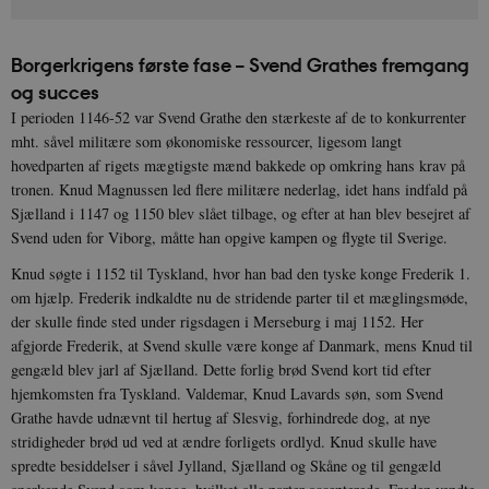
Borgerkrigens første fase – Svend Grathes fremgang
og succes
I perioden 1146-52 var Svend Grathe den stærkeste af de to konkurrenter
mht. såvel militære som økonomiske ressourcer, ligesom langt
hovedparten af rigets mægtigste mænd bakkede op omkring hans krav på
tronen. Knud Magnussen led flere militære nederlag, idet hans indfald på
Sjælland i 1147 og 1150 blev slået tilbage, og efter at han blev besejret af
Svend uden for Viborg, måtte han opgive kampen og flygte til Sverige.
Knud søgte i 1152 til Tyskland, hvor han bad den tyske konge Frederik 1.
om hjælp. Frederik indkaldte nu de stridende parter til et mæglingsmøde,
der skulle finde sted under rigsdagen i Merseburg i maj 1152. Her
afgjorde Frederik, at Svend skulle være konge af Danmark, mens Knud til
gengæld blev jarl af Sjælland. Dette forlig brød Svend kort tid efter
hjemkomsten fra Tyskland. Valdemar, Knud Lavards søn, som Svend
Grathe havde udnævnt til hertug af Slesvig, forhindrede dog, at nye
stridigheder brød ud ved at ændre forligets ordlyd. Knud skulle have
spredte besiddelser i såvel Jylland, Sjælland og Skåne og til gengæld