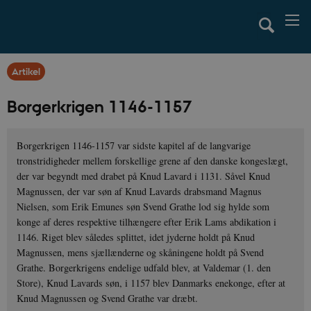
Artikel
Borgerkrigen 1146-1157
Borgerkrigen 1146-1157 var sidste kapitel af de langvarige
tronstridigheder mellem forskellige grene af den danske kongeslægt,
der var begyndt med drabet på Knud Lavard i 1131. Såvel Knud
Magnussen, der var søn af Knud Lavards drabsmand Magnus
Nielsen, som Erik Emunes søn Svend Grathe lod sig hylde som
konge af deres respektive tilhængere efter Erik Lams abdikation i
1146. Riget blev således splittet, idet jyderne holdt på Knud
Magnussen, mens sjællænderne og skåningene holdt på Svend
Grathe. Borgerkrigens endelige udfald blev, at Valdemar (1. den
Store), Knud Lavards søn, i 1157 blev Danmarks enekonge, efter at
Knud Magnussen og Svend Grathe var dræbt.