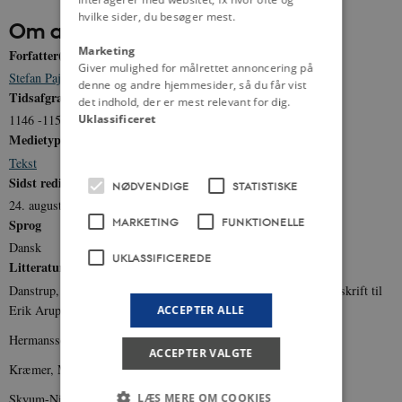
hvilke sider, du besøger mest.
Om artiklen
Marketing
Forfatter(e)
Giver mulighed for målrettet annoncering på
Stefan Pajung
denne og andre hjemmesider, så du får vist
Tidsafgrænsning
det indhold, der er mest relevant for dig.
Uklassificeret
1146 -1157
Medietype
Tekst
Sidst redigeret
NØDVENDIGE
STATISTISKE
24. august 2012
MARKETING
FUNKTIONELLE
Sprog
Dansk
UKLASSIFICEREDE
Litteratur
Danstrup, John: Træk af den politiske kamp 1131-1182, fra Festskrift til
Erik Arup den 22. november 1946, Kbh. (1946).
ACCEPTER ALLE
Hermansson, Lars: Släkt, vänner och makt (2000).
ACCEPTER VALGTE
Kræmer, Michael: Den hvide klan (1999).
Skyum-Nielsen, Niels: Kvinde og Slave (1971).
LÆS MERE OM COOKIES