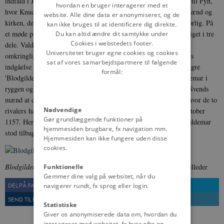
indfald i Jylland, og da dette mislykkedes, tog han i foråret 1157 til Fyn,
hvordan en bruger interagerer med et
hvor Knud og Valdemar, sandsynligvis efter pres fra rigets stormænd og
website. Alle dine data er anonymiseret, og de
kirken, der ville forhindre nye blodsudgydelser, tilbød Svend et forlig. På
kan ikke bruges til at identificere dig direkte.
et møde på Lolland besluttede man sig for at slutte fred og dele riget i tre
Du kan altid ændre dit samtykke under
Cookies i webstedets footer.
dele. Valdemar skulle have Jylland, Knud Fyn, Sjælland og de
Universitetet bruger egne cookies og cookies
omkringliggende øer, mens Svend fik Skånelandene. Efter aftalens
sat af vores samarbejdspartnere til følgende
indgåelse inviterede Knud og Valdemar Svend til det skæbnesvangre
formål:
'Blodgilde i Roskilde'. Ifølge Saxo faldt Svend her Knud og Valdemar i
ryggen og forsøgte at rydde dem af vejen. Det lykkedes dog kun Svends
mænd at dræbe Knud, mens Valdemar undslap såret til Jylland, hvor de to
Nødvendige
rivalers hære mødtes på Grathe Hede uden for Viborg den 23. oktober
Gør grundlæggende funktioner på
1157. Her blev Svends hær slået, og han selv dræbt, hvorefter Valdemar
hjemmesiden brugbare, fx navigation mm.
stod tilbage som Danmarks enekonge.
Hjemmesiden kan ikke fungere uden disse
cookies.
Blodgildet i Roskilde i 1157.
Illustration: Danmarks Historie i Billeder
Funktionelle
Gemmer dine valg på websitet, når du
DEL PÅ FACEBOOK
DEL PÅ TWITTER
navigerer rundt, fx sprog eller login.
SEND TIL EN VEN
UDSKRIV
Statistiske
Giver os anonymiserede data om, hvordan du
interagerer med websitet, fx hvor ofte og