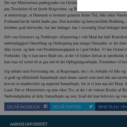
Det nye Ministerium paabegynder sin Gerning i en Tid, der er svær og alvor
paa Tærskelen til en fjerde Krigsvinter, og Besættelsen har nu varet i mere 
at understrege, at Danmark er kommet gennem denne Tid, ikke uden Vansk
Forhaand havde turdet haabe paa. Den korrekte og hensynsfulde Holdning, 
forløbne godt halvtredie Aar har indtaget, har i væsentlig Grad bidraget dert
Nødvendige cookies hjælper
Selv om Grænsers og Trafikvejes Afspærring i vidt Maal har haft Konsekven
Hjemmesiden kan ikke funge
nødvendiggjort Omstilling og Omlægning paa mange Omraader, er det da
Navn
U
ikke rystet, og hele vort Produktionsapparat er i god Orden. Vi har Grund til
be_typo_user
TY
Forholdet. Og vi kan nære Haab om, at det vil lykkes fortsat at opretholde
.d
kan staa vel rustet til at gaa ind til det Opbygningsarbejde, Fremtiden vil kr
Jeg udtaler min Forvisning om, at Regeringen, der i sit Arbejde vil føle sig 
sp_t
Sp
.s
et godt og tillidsfuldt Samarbejde med denne saavel som med alle ansvarsb
kræver et maalbevidst og nøgternt Samarbejde, for at vi kan naa det Maal, de
sp_landing
Sp
.s
Land. Det er Ministeriets og min sikre Tro, at der i de videste Kredse af B
Nødvendigheden af dette Samarbejde og over, hvad der kan befæstes og vin
JSESSIONID
Or
.n
DEL PÅ FACEBOOK
DEL PÅ TWITTER
SEND TIL EN VE
CookieScriptConsent
Co
da
AARHUS UNIVERSITET