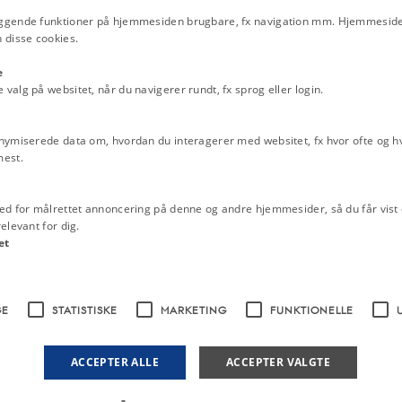
regering, 28. august 1943
ggende funktioner på hjemmesiden brugbare, fx navigation mm. Hjemmeside
 disse cookies.
Socialdemokratiet, Radikal
Enhedslisten: ”Retfærdig re
e
Danmark”, 25. juni 2019
media Commons
alg på websitet, når du navigerer rundt, fx sprog eller login.
Lydklip
nymiserede data om, hvordan du interagerer med websitet, fx hvor ofte og hvi
HØR: Erik Scavenius tale 
 at danne et nyt Ministerium, og
mest.
verdenskrig, 28. februar 19
dede min Forgænger deres Støtte.
at henvise til den i Gaar
Emneord
ed for målrettet annoncering på denne og andre hjemmesider, så du får vist 
efører den Linie, som er trukket op
2. verdenskrig
Besættelsen 9. april
elevant for dig.
klæring, jeg som Udenrigsminister
samarbejdspolitikken
Kernestof ide
et
klæring. De er Udtryk for et enigt
Folk, nemlig om, at der i dette Land
GE
STATISTISKE
MARKETING
FUNKTIONELLE
ske og økonomiske Vilkaar byder
s verdensbevægende Begivenheder paa
k igennem Nutidens vanskelige Kaar
ACCEPTER ALLE
ACCEPTER VALGTE