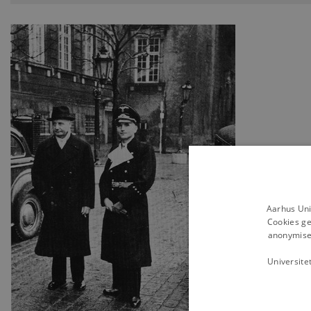
Aarhus Uni
Cookies ge
anonymiser
Universite