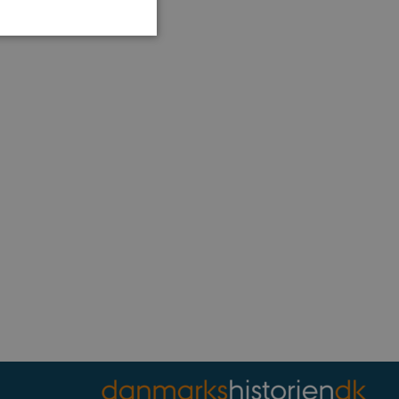
som navigation mm.
TYPO3, og bruges til at
kend-bruger er logget ind i
ntegrerede Spotify-plugin.
rs af websteder.
ntegrerede Spotify-plugin.
rs af websteder.
gt af websteder skrevet i
nonym brugersession af
enesten til at huske
t er nødvendigt, at
rrekt.