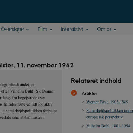
Oversigter
Film
Interaktivt
Om os
inister, 11. november 1942
Relateret indhold
agt blandt andet, at
r efter Vilhelm Buhl (S). Denne
Artikler
 langt fra begejstrede over
Werner Best, 1903-1989
til tider førte en lidt for aktiv
Samarbejdspolitikken under
, at samarbejdspolitikken fortsatte
europæisk perspektiv
sestale som statsminister i
Vilhelm Buhl, 1881-1954