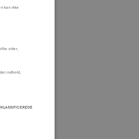
n kan ikke
e Venstre, SF og
tning for
lke sider,
om 1.
38
det indhold,
Forhandlings- og
ologiernes kamp
UKLASSIFICEREDE