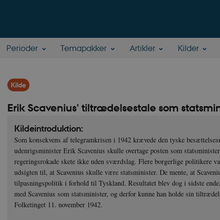
Perioder
Temapakker
Artikler
Kilder
Kilde
Erik Scavenius' tiltrædelsestale som statsm
Kildeintroduktion:
Som konsekvens af telegramkrisen i 1942 krævede den tyske besættelsesm
udenrigsminister Erik Scavenius skulle overtage posten som statsministe
regeringsrokade skete ikke uden sværdslag. Flere borgerlige politikere var
udsigten til, at Scavenius skulle være statsminister. De mente, at Scavenius 
tilpasningspolitik i forhold til Tyskland. Resultatet blev dog i sidste ende
med Scavenius som statsminister, og derfor kunne han holde sin tiltrædel
Folketinget 11. november 1942.