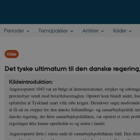
Perioder
Temapakker
Artikler
Kilder
Kilde
Det tyske ultimatum til den danske regering
Kildeintroduktion:
Augustoprøret 1943 var en bølge af demonstrationer, strejker og sabotage
provinsbyer vendt mod besættelsesmagten. Oprøret kom blandt andet, ford
opfattelse at Tyskland snart ville tabe krigen. Derudover søgte modstan
at få sat en stopper for den danske forhandlings- og samarbejdspolitik 
danske regering, der førte samarbejdspolitikken, var oprøret et stort probl
regeringen ikke kunne opretholde ro og orden i landet.
Augustoprøret førte i sidste ende til samarbejdspolitikkens fald. Den direk