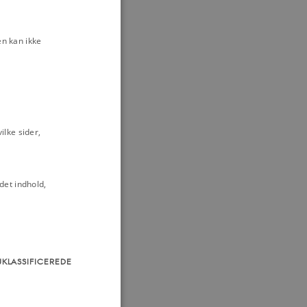
1943
biskop af 31.
n kan ikke
brev af 29.
e kirkes stilling
f Danmark" i
lke sider,
det indhold,
handlings- og
ologiernes kamp
UKLASSIFICEREDE