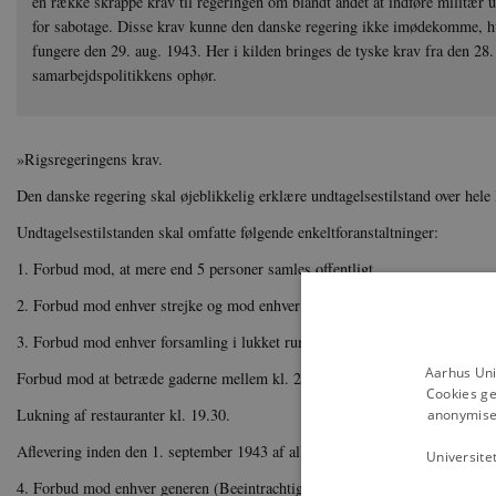
en række skrappe krav til regeringen om blandt andet at indføre militær u
for sabotage. Disse krav kunne den danske regering ikke imødekomme, h
fungere den 29. aug. 1943. Her i kilden bringes de tyske krav fra den 28. 
samarbejdspolitikkens ophør.
»Rigsregeringens krav.
Den danske regering skal øjeblikkelig erklære undtagelsestilstand over hele 
Undtagelsestilstanden skal omfatte følgende enkeltforanstaltninger:
1. Forbud mod, at mere end 5 personer samles offentligt.
2. Forbud mod enhver strejke og mod enhver understøttelse af strejkende.
3. Forbud mod enhver forsamling i lukket rum eller under åben himmel.
Aarhus Uni
Forbud mod at betræde gaderne mellem kl. 20.30 og kl. 5.30.
Cookies ge
Lukning af restauranter kl. 19.30.
anonymiser
Aflevering inden den 1. september 1943 af alle endnu forhåndenværende sk
Universite
4. Forbud mod enhver generen (Beeintrachtigung) af danske statsborgere på 