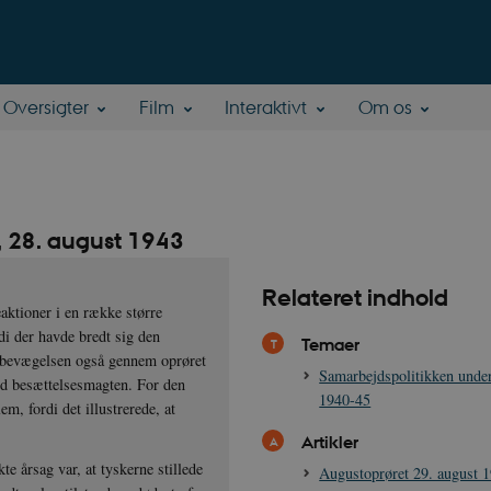
Oversigter
Film
Interaktivt
Om os
, 28. august 1943
Relateret indhold
aktioner i en række større
i der havde bredt sig den
Temaer
dsbevægelsen også gennem oprøret
Samarbejdspolitikken under
med besættelsesmagten. For den
1940-45
em, fordi det illustrerede, at
Artikler
te årsag var, at tyskerne stillede
Augustoprøret 29. august 