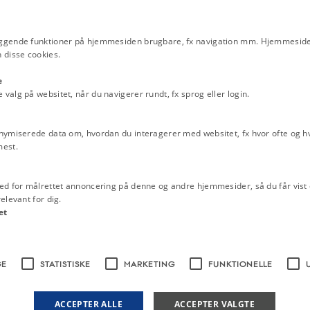
egnen - 2. del. 29. august 
Hyrdebrev fra Københavns 
august 1943
ggende funktioner på hjemmesiden brugbare, fx navigation mm. Hjemmeside
 disse cookies.
ider mod de til opretholdelse af
De danske biskoppers hyrde
september 1943: "Den dansk
e
til jødespørgsmålet"
traffe, der kan komme i betragtning
alg på websitet, når du navigerer rundt, fx sprog eller login.
e bestemmelser til opretholdelse af
Hal Koch: "Opbygningen a
Lem Julepost, efterår 1940
nymiserede data om, hvordan du interagerer med websitet, fx hvor ofte og hvi
mest.
magt og dens medlemmer samt for
Relaterede perioder
der ufortøvet indføres dødsstraf.
Besættelsen 1940-1945
ger inden kl. 16 i dag.
ed for målrettet annoncering på denne og andre hjemmesider, så du får vist 
Emneord
elevant for dig.
2. verdenskrig
Besættelsestiden
For
et
samarbejdspolitikken
Kernestof ide
GE
STATISTISKE
MARKETING
FUNKTIONELLE
venheder og særlig på grund af det
ACCEPTER ALLE
ACCEPTER VALGTE