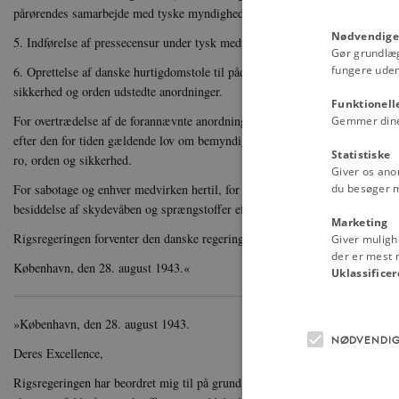
pårørendes samarbejde med tyske myndigheder eller forbindelse med tyske.
Nødvendige
5. Indførelse af pressecensur under tysk medvirken.
Gør grundlæ
fungere uden
6. Oprettelse af danske hurtigdomstole til pådømmelse af handlinger, der str
sikkerhed og orden udstedte anordninger.
Funktionell
For overtrædelse af de forannævnte anordninger skal trues med de højeste s
Gemmer dine v
efter den for tiden gældende lov om bemyndigelse for regeringen til at træff
Statistiske
ro, orden og sikkerhed.
Giver os ano
du besøger 
For sabotage og enhver medvirken hertil, for angreb mod den tyske Værne
besiddelse af skydevåben og sprængstoffer efter den 1. september 1943 skal 
Marketing
Rigsregeringen forventer den danske regerings accept af foranstående fordrin
Giver muligh
der er mest r
København, den 28. august 1943.«
Uklassificer
»København, den 28. august 1943.
NØDVENDI
Deres Excellence,
Rigsregeringen har beordret mig til på grund af de i Odense forefaldne begi