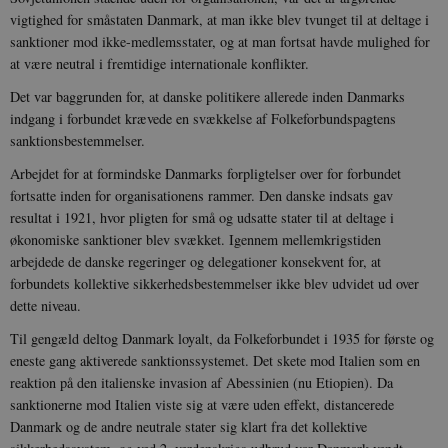
vigtighed for småstaten Danmark, at man ikke blev tvunget til at deltage i
sanktioner mod ikke-medlemsstater, og at man fortsat havde mulighed for
at være neutral i fremtidige internationale konflikter.
Det var baggrunden for, at danske politikere allerede inden Danmarks
indgang i forbundet krævede en svækkelse af Folkeforbundspagtens
sanktionsbestemmelser.
Arbejdet for at formindske Danmarks forpligtelser over for forbundet
fortsatte inden for organisationens rammer. Den danske indsats gav
resultat i 1921, hvor pligten for små og udsatte stater til at deltage i
økonomiske sanktioner blev svækket. Igennem mellemkrigstiden
arbejdede de danske regeringer og delegationer konsekvent for, at
forbundets kollektive sikkerhedsbestemmelser ikke blev udvidet ud over
dette niveau.
Til gengæld deltog Danmark loyalt, da Folkeforbundet i 1935 for første og
eneste gang aktiverede sanktionssystemet. Det skete mod Italien som en
reaktion på den italienske invasion af Abessinien (nu Etiopien). Da
sanktionerne mod Italien viste sig at være uden effekt, distancerede
Danmark og de andre neutrale stater sig klart fra det kollektive