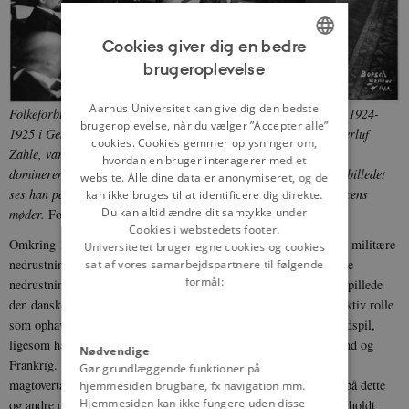
Cookies giver dig en bedre
brugeroplevelse
ENGLISH
DANISH
Aarhus Universitet kan give dig den bedste
Folkeforbundets internationale opiumkonference blev afholdt fra 1924-
brugeroplevelse, når du vælger ”Accepter alle”
1925 i Genéve. Den danske diplomat og ambassadør i Berlin, Herluf
cookies. Cookies gemmer oplysninger om,
Zahle, var udnævnt til præsident for konferencen. Han var en
hvordan en bruger interagerer med et
dominerende diplomatisk skikkelse med betydelig indflydelse. På billedet
website. Alle dine data er anonymiseret, og de
ses han på podiet som nummer tre fra venstre ved et af konferencens
kan ikke bruges til at identificere dig direkte.
Du kan altid ændre dit samtykke under
møder.
Foto: League of Nations Archives, Genéve.
Cookies i webstedets footer.
Omkring 1930 skiftede fokus i den danske politik i retning af det militære
Universitetet bruger egne cookies og cookies
nedrustningsspørgsmål. Det skyldtes bl.a. den store internationale
sat af vores samarbejdspartnere til følgende
formål:
nedrustningskonference, der blev afholdt fra 1931 til 1934. Her spillede
den danske udenrigsminister, P. Munch (1870-1948), en meget aktiv rolle
som ophavsmand til flere forskellige nedrustningsmodeller og -udspil,
ligesom han, uden større held, forsøgte at mægle mellem Tyskland og
Nødvendige
Frankrig. Den internationale økonomiske krise og den nazistiske
Gør grundlæggende funktioner på
magtovertagelse i Tyskland betød, at Folkeforbundets aktiviteter på dette
hjemmesiden brugbare, fx navigation mm.
Hjemmesiden kan ikke fungere uden disse
og andre områder stagnerede, og i anden halvdel af 1930’erne forholdt