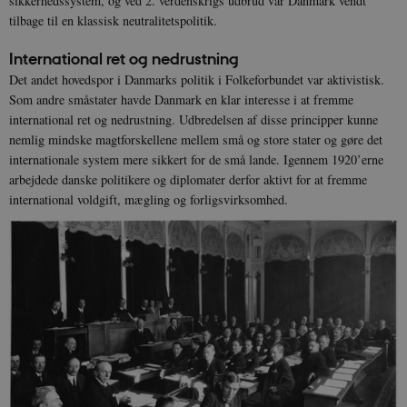
sikkerhedssystem, og ved 2. verdenskrigs udbrud var Danmark vendt
tilbage til en klassisk neutralitetspolitik.
International ret og nedrustning
Det andet hovedspor i Danmarks politik i Folkeforbundet var aktivistisk.
Som andre småstater havde Danmark en klar interesse i at fremme
international ret og nedrustning. Udbredelsen af disse principper kunne
nemlig mindske magtforskellene mellem små og store stater og gøre det
internationale system mere sikkert for de små lande. Igennem 1920’erne
arbejdede danske politikere og diplomater derfor aktivt for at fremme
international voldgift, mægling og forligsvirksomhed.