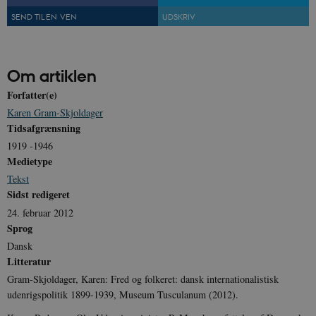
SEND TIL EN VEN
UDSKRIV
Om artiklen
sp_t
1 år
Spotify Inc.
Forfatter(e)
.spotify.com
Karen Gram-Skjoldager
Tidsafgrænsning
1919 -1946
Medietype
Tekst
sp_landing
1 dag
Spotify Inc.
.spotify.com
Sidst redigeret
24. februar 2012
Sprog
Dansk
Litteratur
JSESSIONID
Session
Oracle Corporation
Gram-Skjoldager, Karen: Fred og folkeret: dansk internationalistisk
.nr-data.net
udenrigspolitik 1899-1939, Museum Tusculanum (2012).