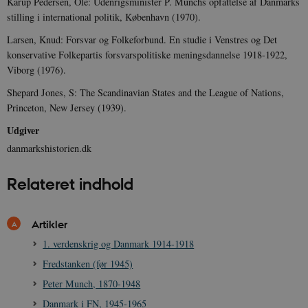
Karup Pedersen, Ole: Udenrigsminister P. Munchs opfattelse af Danmarks
stilling i international politik, København (1970).
Larsen, Knud: Forsvar og Folkeforbund. En studie i Venstres og Det
CookieScriptConsent
1 år
konservative Folkepartis forsvarspolitiske meningsdannelse 1918-1922,
CookieScript
danmarkshistorien.dk
Viborg (1976).
Shepard Jones, S: The Scandinavian States and the League of Nations,
Princeton, New Jersey (1939).
Udgiver
danmarkshistorien.dk
XSRF-TOKEN
danmarkshistoriendk.h5p.com
1 dag
Relateret indhold
Artikler
1. verdenskrig og Danmark 1914-1918
__cf_bm
30
Cloudflare Inc.
Fredstanken (før 1945)
minutte
.vimeo.com
Peter Munch, 1870-1948
Danmark i FN, 1945-1965