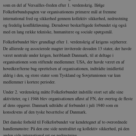
som en del af Versailles-freden efter 1. verdenskrig. Ifølge
Folkeforbundspagten var organisationens primære mål at fremme
international fred og sikkerhed gennem kollektiv sikkerhed, nedrustning
og fredelig konfliktløsning. Derudover beskæftigede forbundet sig også
med en lang række tekniske, humanitære og sociale spørgsmål.
Folkeforbundet blev grundlagt efter 1. verdenskrig af krigens sejrherrer.
De allierede og associerede magter inviterede desuden 13 stater, der havde
været neutrale under krigen, heriblandt Danmark, til at deltage i
organisationen som stiftende medlemmer. USA, der havde været en af
hovedkræfterne bag oprettelsen af organisationen, indtrådte imidlertid
aldrig i den, og store stater som Tyskland og Sovjetunionen var kun
medlemmer i kortere perioder.
Under 2. verdenskrig måtte Folkeforbundet indstille stort set alle sine
aktiviteter, og i 1946 blev organisationen afløst af FN, der overtog de fleste
af dens opgaver. Danmark udtrådte af forbundet i juli 1940 som en
konsekvens af den tyske besættelse af Danmark.
Det danske forhold til Folkeforbundet var kendetegnet af to overordnede
handlemønstre: På den ene side neutralitet og kollektiv sikkerhed, på den
anden side international ret og nedrustning.