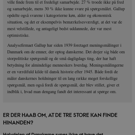
ville finde frem til et fredeligt samarbejde. 27 % troede ikke på fred
og samarbejde, mens 30 % ikke kunne svare på spørgsmålet. Gallup
opdelte også svarene i kategorierne køn, alder og økonomisk
situation, og det er eksempelvis bemærkelsesværdigt, at det var de
mest velstillede, og antageligt bedst uddannede, der var mest
optimistiske.
Analysefirmaet Gallup har siden 1939 foretaget meningsmålinger i
Danmark om de emner, der optog danskerne. Det drejer sig både om
storpolitiske spørgsmål og de små dagligdags ting, der har haft
betydning for almindelige menneskers hverdag. Meningsmålingerne
er en værdifuld kilde til dansk historie efter 1945. Både fordi de
måler danskernes holdninger til en lang række meget forskellige
spørgsmål, men også fordi de spørgsmål, der blev stillet, giver et
indblik i, hvad man dengang fandt det interessant at spørge om.
ER DER HAAB OM, AT DE TRE STORE KAN FINDE
HINANDEN?
Halvdelen af Danskerne synes ikke at have det.