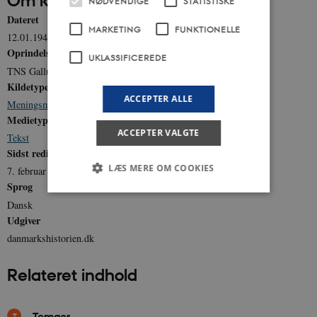
NØDVENDIGE
STATISTISKE
Dateret
MARKETING
FUNKTIONELLE
12.01.1946
Oprindelse
UKLASSIFICEREDE
TNS Gallup
Kildetype
ACCEPTER ALLE
Meningsmåling
Medietype
ACCEPTER VALGTE
Tekst
Sidst redigeret
LÆS MERE OM COOKIES
7. februar 2014
Sprog
Dansk
Udgiver
Nødvendige
Statistiske
Marketing
danmarkshistorien.dk
Funktionelle
Uklassificerede
Nødvendige cookies hjælper med at gøre
Relateret indhold
hjemmesiden brugbar ved at aktivere nogle
grundlæggende funktioner som navigation mm.
Hjemmesiden kan ikke fungerer uden disse
cookies.
Temaer