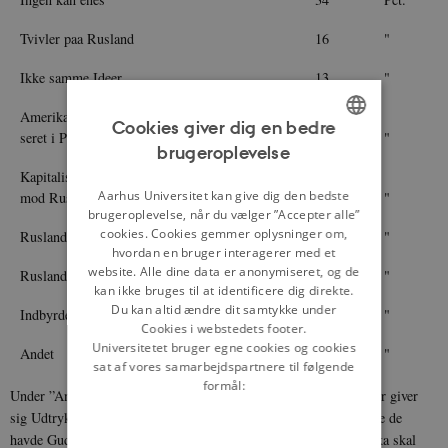
Tvivler paa Rusland
16
"
Ikke samme Ideer
13
"
Amerika er for stærkt interes-
Cookies giver dig en bedre
seret i Penge
8
"
brugeroplevelse
ENGLISH
Kapitalismen kan ikke enes
DANISH
Aarhus Universitet kan give dig den bedste
mod Rusland
6
"
brugeroplevelse, når du vælger ”Accepter alle”
cookies. Cookies gemmer oplysninger om,
Rusland vil for meget
5
"
hvordan en bruger interagerer med et
website. Alle dine data er anonymiseret, og de
Rusland ulig de andre
4
"
kan ikke bruges til at identificere dig direkte.
Du kan altid ændre dit samtykke under
Indbyrdes bange for hinanden
2
"
Cookies i webstedets footer.
Universitetet bruger egne cookies og cookies
Andet
12
"
sat af vores samarbejdspartnere til følgende
formål:
Under ”Andet” findes der et Utal af individuelle Bekymringer, der giver
sig Udtryk som f. Eks.: Enhver vil kun tænke paa sig selv – Bare de
havde Gud med – Russerne er ikke bedre end Tyskerne – Amerika skal