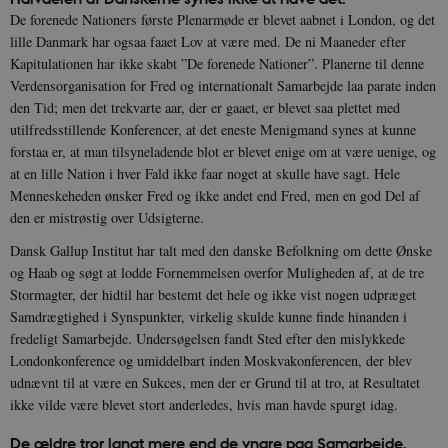
De forenede Nationers første Plenarmøde er blevet aabnet i London, og det
lille Danmark har ogsaa faaet Lov at være med. De ni Maaneder efter
Kapitulationen har ikke skabt ”De forenede Nationer”. Planerne til denne
Verdensorganisation for Fred og internationalt Samarbejde laa parate inden
den Tid; men det trekvarte aar, der er gaaet, er blevet saa plettet med
utilfredsstillende Konferencer, at det eneste Menigmand synes at kunne
forstaa er, at man tilsyneladende blot er blevet enige om at være uenige, og
at en lille Nation i hver Fald ikke faar noget at skulle have sagt. Hele
Menneskeheden ønsker Fred og ikke andet end Fred, men en god Del af
den er mistrøstig over Udsigterne.
Dansk Gallup Institut har talt med den danske Befolkning om dette Ønske
og Haab og søgt at lodde Fornemmelsen overfor Muligheden af, at de tre
Stormagter, der hidtil har bestemt det hele og ikke vist nogen udpræget
Samdrægtighed i Synspunkter, virkelig skulde kunne finde hinanden i
fredeligt Samarbejde. Undersøgelsen fandt Sted efter den mislykkede
Londonkonference og umiddelbart inden Moskvakonferencen, der blev
udnævnt til at være en Sukces, men der er Grund til at tro, at Resultatet
ikke vilde være blevet stort anderledes, hvis man havde spurgt idag.
De ældre tror langt mere end de yngre paa Samarbejde.