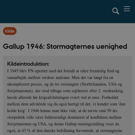
Kilde
Gallup 1946: Stormagternes uenighed
Kildeintroduktion:
I 1945 blev FN oprettet med det formål at sikre fremtidig fred og
samarbejde mellem verdens nationer. Men det var langt fra en
ukompliceret proces, og de tre stormagter (Storbritannien, USA og
Sovjetunionen), der stod tilbage som sejrherrer efter 2. verdenskrig,
havde allerede før krigsafslutningen svært ved at enes. Forholdet
mellem dem udviklede sig da også hurtigt til det, vi kender som 'den
kolde krig'. I 1946 kunne man ikke vide, at de næste små 50 års
storpolitik ville være fuldstændigt domineret af konflikten mellem
Sovjetunionen og USA, og denne Gallup-meningsmåling viser da
også, at 43 % af den danske befolkning forventede, at stormagterne