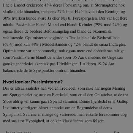
I hele Landet erklærede 43% deres Forvisning om, at Stormagterne nok
skulle finde hinanden, mendens 27% intet Haab havde i den Retning, og
30% hverken kunde svare Ja eller Nej til Forespørgslen. Der var lidt flere
udtalte Pessimister blandt Mænd end blandt Kvinder (29% mod 24%) og
ogsaa flere i de bredere Befolkningslag end bland de økonomisk
velsituerede. Optimisterne udgjorde to Trediedele af de Bedrestillede
(67%) mod kun 44% i Middelstanden og 42% blandt de smaa Indtægter.
Optimisterne var ejendommeligt nok ogsaa mere end dobbelt saa talrige
som Pessimisterne blandt de ældre (over 35 Aar), medens de Unge saa
ganske anderledes skeptisk paa Udviklingen. I Alderen 19-24 Aar
balancerede de to Synspunkter omtrent hinanden.
Hvad tænker Pessimisterne?
Der er altsaa saaledes hen ved en Trediedel, som ikke har nogen Mening
om Spørgsmaalet og over en Fjerdedel, som er af den Opfattelse, at de tre
Store aldrig vil kunne gaa i Spænd sammen. Denne Fjerdedel er af Gallup
Instituttet yderligere blevet anmodet om en Begrundelse af deres
Synspunkt. Svarene er mange og varierede, men enkelte forekommer dog
med saa stor Hyppighed, at de kan klassificeres som følger:
Ingen kan enes
34
Pct.