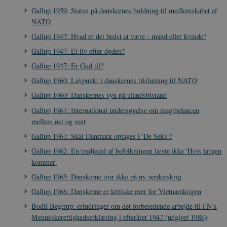
JSESSIONID
Session
Oracle Corporation
Gallup 1959: Status på danskernes holdning til medlemskabet af
.nr-data.net
NATO
Gallup 1947: Hvad er det bedst at være - mand eller kvinde?
Gallup 1947: Et liv efter døden?
Gallup 1947: Er Gud til?
CookieScriptConsent
1 år
CookieScript
Gallup 1960: Lavpunkt i danskernes tilslutning til NATO
danmarkshistorien.dk
Gallup 1960: Danskernes syn på ulandsbistand
Gallup 1961: International undersøgelse om magtbalancen
mellem øst og vest
Gallup 1961: Skal Danmark optages i 'De Seks'?
Gallup 1962: En tredjedel af befolkningen læste ikke 'Hvis krigen
kommer'
XSRF-TOKEN
danmarkshistoriendk.h5p.com
1 dag
Gallup 1963: Danskerne tror ikke på ny verdenskrig
Gallup 1966: Danskerne er kritiske over for Vietnamkrigen
Bodil Begtrup: erindringer om det forberedende arbejde til FN’s
Menneskerettighedserklæring i efteråret 1947 (udgivet 1986)