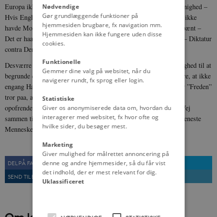
Europa ikke have med at gøre – Atombomben vil hindre dem i Enighed –
Nødvendige
Gør grundlæggende funktioner på
Hvis England bare havde beholdt Churchill – Hvis Rusland bare ikke
hjemmesiden brugbare, fx navigation mm.
havde Molotov – Guldets Magt – Englænderne opfører sig ikke pænt –
Hjemmesiden kan ikke fungere uden disse
Det er haabløst – Russerne er Kinesere (?) – Alle vil have Æren – Diktatur
cookies.
contra Demokrati – Magtbegær det hele o.s.v., o.s.v.
Funktionelle
Desværre har Undersøgelsen ikke ogsaa givet Optimisterne Lejlighed til at
Gemmer dine valg på websitet, når du
begrunde deres Standpunkt, men man maa nøjes med at konstatere, at ikke
navigerer rundt, fx sprog eller login.
engang Halvdelen af den danske Befolkningen tre fjerdinger efter ”Freden”
tror paa, at Sejrsherrerne, der var saa enige i deres Krigsmaal og
Statistiske
opofrende overfor hinanden i de blodige Aar, vil kunne finde en Vej
Giver os anonymiserede data om, hvordan du
interagerer med websitet, fx hvor ofte og
sammen til den Fred og Genoptagelse af et roligt Liv, som hvert eneste
hvilke sider, du besøger mest.
Menneske i hver eneste Nation sukker efter.
Marketing
Giver mulighed for målrettet annoncering på
denne og andre hjemmesider, så du får vist
DEL PÅ FACEBOOK
DEL PÅ TWITTER
det indhold, der er mest relevant for dig.
SEND TIL EN VEN
UDSKRIV
Uklassificeret
Om kilden