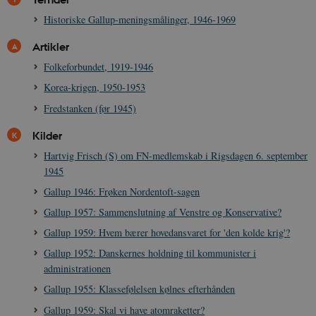
Navn
Udbyder / Domæne
Udløb
Historiske Gallup-meningsmålinger, 1946-1969
be_typo_user
Session
TYPO3 Association
Artikler
.danmarkshistorien.dk
Folkeforbundet, 1919-1946
Korea-krigen, 1950-1953
Fredstanken (før 1945)
Kilder
sp_t
1 år
Spotify Inc.
Hartvig Frisch (S) om FN-medlemskab i Rigsdagen 6. september
.spotify.com
1945
Gallup 1946: Frøken Nordentoft-sagen
Gallup 1957: Sammenslutning af Venstre og Konservative?
Gallup 1959: Hvem bærer hovedansvaret for 'den kolde krig'?
sp_landing
1 dag
Spotify Inc.
.spotify.com
Gallup 1952: Danskernes holdning til kommunister i
administrationen
Gallup 1955: Klassefølelsen kølnes efterhånden
Gallup 1959: Skal vi have atomraketter?