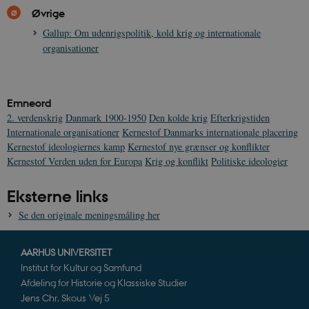
__cf_bm
30
Cloudflare Inc.
minutte
Øvrige
.vimeo.com
Gallup: Om udenrigspolitik, kold krig og internationale
organisationer
Emneord
2. verdenskrig
Danmark 1900-1950
Den kolde krig
Efterkrigstiden
Internationale organisationer
Kernestof Danmarks internationale placering
Udbyder /
Kernestof ideologiernes kamp
Kernestof nye grænser og konflikter
Navn
Udløb
Beskrivelse
Domæne
Udbyder /
Udbyder /
Navn
Navn
Udløb
Udløb
Beskrivelse
Besk
Kernestof Verden uden for Europa
Krig og konflikt
Politiske ideologier
Domæne
Domæne
cf_clearance
1 år
Podbean
Cloudflare,
Navn
Udbyder / Domæne
Udløb
B
VISITOR_INFO1_LIVE
_cfuvid
Inc.
.vimeo.com
6
Session
Denne cooki
Google LLC
Eksterne links
.podbean.com
måneder
indstilles af 
.youtube.com
nmstat
1 år 1
D
Siteimprove A/S
for at holde s
VISITOR_PRIVACY_METADATA
6
YouTube
måned
S
.danmarkshistorien.dk
brugerpræfer
måneder
.youtube.com
r
Se den originale meningsmåling her
for Youtube-
d
videoer, der e
a
indlejret i
h
websteder; d
AARHUS UNIVERSITET
b
også afgøre,
h
Institut for Kultur og Samfund
webstedsbes
t
bruger den ny
Afdeling for Historie og Klassiske Studier
gamle version
CloudFront-
.h5p.com
Session
A
Jens Chr. Skous Vej 5
Youtube-
Key-Pair-Id
grænsefladen