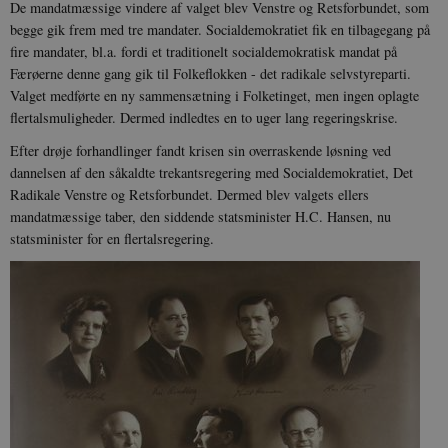
De mandatmæssige vindere af valget blev Venstre og Retsforbundet, som
begge gik frem med tre mandater. Socialdemokratiet fik en tilbagegang på
fire mandater, bl.a. fordi et traditionelt socialdemokratisk mandat på
Færøerne denne gang gik til Folkeflokken - det radikale selvstyreparti.
Valget medførte en ny sammensætning i Folketinget, men ingen oplagte
flertalsmuligheder. Dermed indledtes en to uger lang regeringskrise.
Efter drøje forhandlinger fandt krisen sin overraskende løsning ved
dannelsen af den såkaldte trekantsregering med Socialdemokratiet, Det
Radikale Venstre og Retsforbundet. Dermed blev valgets ellers
mandatmæssige taber, den siddende statsminister H.C. Hansen, nu
statsminister for en flertalsregering.