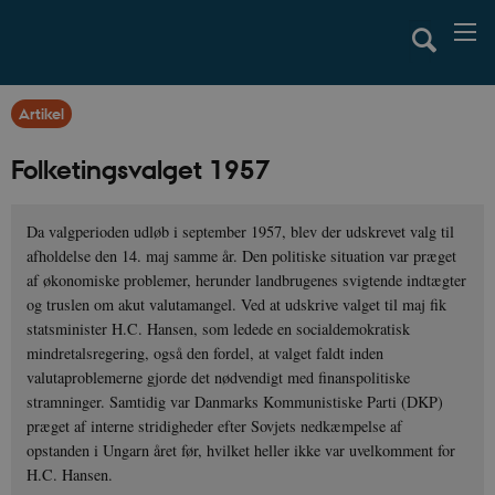
Artikel
Folketingsvalget 1957
Da valgperioden udløb i september 1957, blev der udskrevet valg til
afholdelse den 14. maj samme år. Den politiske situation var præget
af økonomiske problemer, herunder landbrugenes svigtende indtægter
og truslen om akut valutamangel. Ved at udskrive valget til maj fik
statsminister H.C. Hansen, som ledede en socialdemokratisk
mindretalsregering, også den fordel, at valget faldt inden
valutaproblemerne gjorde det nødvendigt med finanspolitiske
stramninger. Samtidig var Danmarks Kommunistiske Parti (DKP)
præget af interne stridigheder efter Sovjets nedkæmpelse af
opstanden i Ungarn året før, hvilket heller ikke var uvelkomment for
H.C. Hansen.