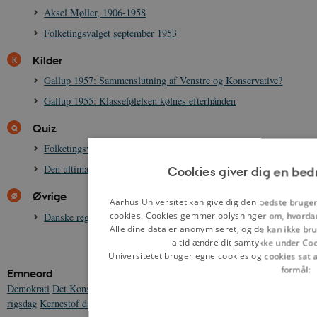
Aksel Møller, 1906-1958
Folketingsvalget september 1953
Kilder
Gallup 1957: Sammenslutning af Venstre og Konservative?
Gallup 1955: Klassefølelsen kølnes efterhånden
Quiz
Folketingsvalgsquiz 1953-1968
Den ultimative folketingsvalgsquiz
Cookies giver dig en bed
Øvrige
Aarhus Universitet kan give dig den bedste bruger
cookies. Cookies gemmer oplysninger om, hvordan
Danske regeringer 1953-1968
Alle dine data er anonymiseret, og de kan ikke brug
altid ændre dit samtykke under Coo
Universitetet bruger egne cookies og cookies sat 
formål:
Emneord
Demokrati
Det Konservative Folkeparti
Det Radikale Venstre
Folketing og
rigsdag
Kernestof dansk demokrati
Socialdemokratiet
Venstre