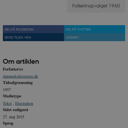
Folketingsvalget 1960
DEL PÅ FACEBOOK
DEL PÅ TWITTER
SEND TIL EN VEN
UDSKRIV
Om artiklen
Forfatter(e)
danmarkshistorien.dk
Tidsafgrænsning
1957
Medietype
Tekst
,
Illustration
Sidst redigeret
27. maj 2015
Sprog