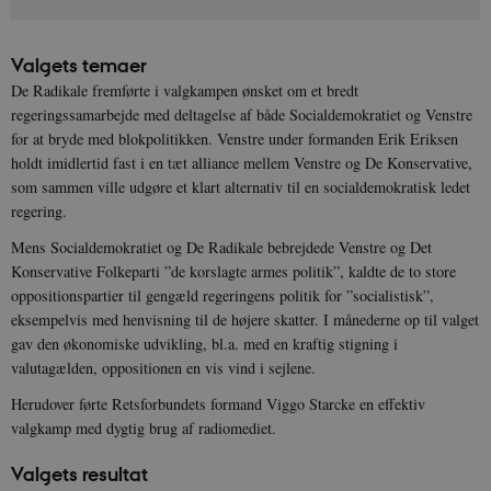
Valgets temaer
De Radikale fremførte i valgkampen ønsket om et bredt
regeringssamarbejde med deltagelse af både Socialdemokratiet og Venstre
for at bryde med blokpolitikken. Venstre under formanden Erik Eriksen
holdt imidlertid fast i en tæt alliance mellem Venstre og De Konservative,
som sammen ville udgøre et klart alternativ til en socialdemokratisk ledet
regering.
Mens Socialdemokratiet og De Radikale bebrejdede Venstre og Det
Konservative Folkeparti ”de korslagte armes politik”, kaldte de to store
oppositionspartier til gengæld regeringens politik for ”socialistisk”,
eksempelvis med henvisning til de højere skatter. I månederne op til valget
gav den økonomiske udvikling, bl.a. med en kraftig stigning i
valutagælden, oppositionen en vis vind i sejlene.
Herudover førte Retsforbundets formand Viggo Starcke en effektiv
valgkamp med dygtig brug af radiomediet.
Valgets resultat