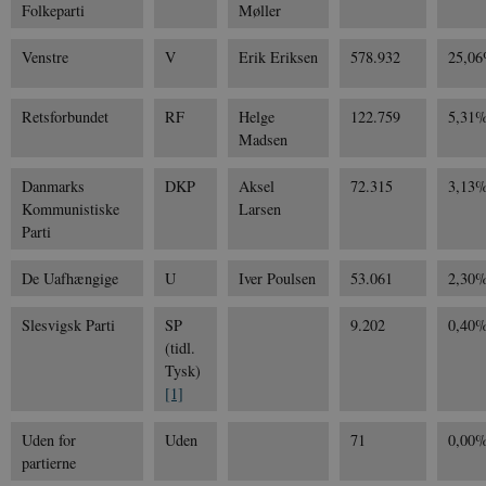
Folkeparti
Møller
Venstre
V
Erik Eriksen
578.932
25,0
Retsforbundet
RF
Helge
122.759
5,31
Madsen
Danmarks
DKP
Aksel
72.315
3,13
Kommunistiske
Larsen
Parti
De Uafhængige
U
Iver Poulsen
53.061
2,30
Slesvigsk Parti
SP
9.202
0,40
(tidl.
Tysk)
[1]
Uden for
Uden
71
0,00
partierne