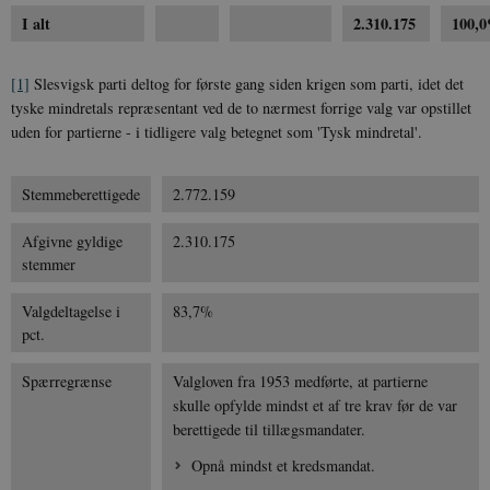
I alt
2.310.175
100,
[1]
Slesvigsk parti deltog for første gang siden krigen som parti, idet det
tyske mindretals repræsentant ved de to nærmest forrige valg var opstillet
uden for partierne - i tidligere valg betegnet som 'Tysk mindretal'.
Stemmeberettigede
2.772.159
Afgivne gyldige
2.310.175
stemmer
Valgdeltagelse i
83,7%
pct.
Spærregrænse
Valgloven fra 1953 medførte, at partierne
skulle opfylde mindst et af tre krav før de var
berettigede til tillægsmandater.
Opnå mindst et kredsmandat.