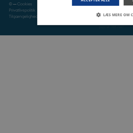
©
—
Cookies
Privatlivspolitik
LÆS MERE OM 
Tilgængelighedserklæring
705 / i47
Nødvendige
Statistiske
Marketing
Nødvendige cookies hjælper med at gøre hjemmesiden b
funktioner som navigation mm. Hjemmesiden kan ikke fu
Navn
Udbyder / Domæne
be_typo_user
TYPO3 Association
.danmarkshistorien.dk
sp_t
Spotify Inc.
.spotify.com
sp_landing
Spotify Inc.